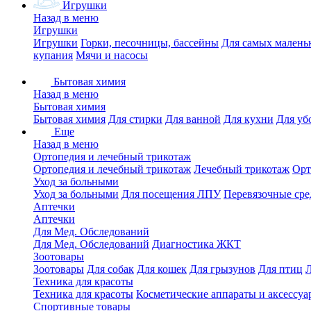
Игрушки
Назад в меню
Игрушки
Игрушки
Горки, песочницы, бассейны
Для самых малень
купания
Мячи и насосы
Бытовая химия
Назад в меню
Бытовая химия
Бытовая химия
Для стирки
Для ванной
Для кухни
Для уб
Еще
Назад в меню
Ортопедия и лечебный трикотаж
Ортопедия и лечебный трикотаж
Лечебный трикотаж
Орт
Уход за больными
Уход за больными
Для посещения ЛПУ
Перевязочные сре
Аптечки
Аптечки
Для Мед. Обследований
Для Мед. Обследований
Диагностика ЖКТ
Зоотовары
Зоотовары
Для собак
Для кошек
Для грызунов
Для птиц
Техника для красоты
Техника для красоты
Косметические аппараты и аксессуа
Спортивные товары