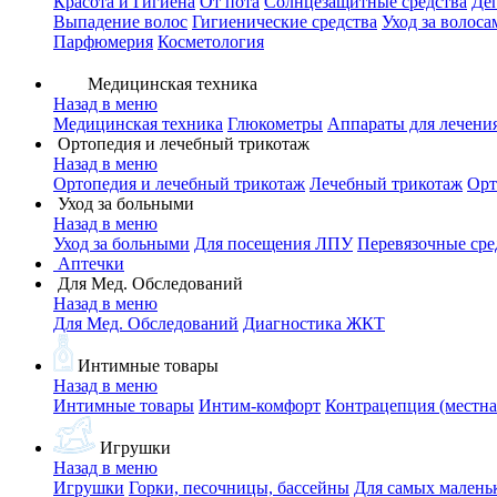
Красота и Гигиена
От пота
Солнцезащитные средства
Де
Выпадение волос
Гигиенические средства
Уход за волоса
Парфюмерия
Косметология
Медицинская техника
Назад в меню
Медицинская техника
Глюкометры
Аппараты для лечени
Ортопедия и лечебный трикотаж
Назад в меню
Ортопедия и лечебный трикотаж
Лечебный трикотаж
Орт
Уход за больными
Назад в меню
Уход за больными
Для посещения ЛПУ
Перевязочные сре
Аптечки
Для Мед. Обследований
Назад в меню
Для Мед. Обследований
Диагностика ЖКТ
Интимные товары
Назад в меню
Интимные товары
Интим-комфорт
Контрацепция (местна
Игрушки
Назад в меню
Игрушки
Горки, песочницы, бассейны
Для самых малень