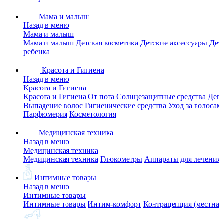
Мама и малыш
Назад в меню
Мама и малыш
Мама и малыш
Детская косметика
Детские аксессуары
Де
ребенка
Красота и Гигиена
Назад в меню
Красота и Гигиена
Красота и Гигиена
От пота
Солнцезащитные средства
Де
Выпадение волос
Гигиенические средства
Уход за волоса
Парфюмерия
Косметология
Медицинская техника
Назад в меню
Медицинская техника
Медицинская техника
Глюкометры
Аппараты для лечени
Интимные товары
Назад в меню
Интимные товары
Интимные товары
Интим-комфорт
Контрацепция (местна