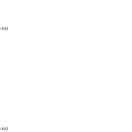
-хх)
-хх)