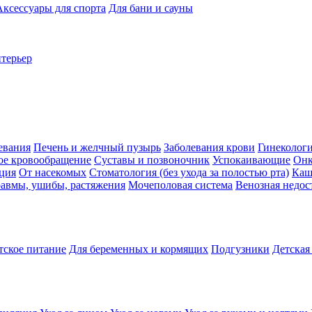
Аксессуары для спорта
Для бани и сауны
нтерьер
евания
Печень и желчный пузырь
Заболевания крови
Гинеколог
ое кровообращение
Суставы и позвоночник
Успокаивающие
Онк
ция
От насекомых
Стоматология (без ухода за полостью рта)
Каш
авмы, ушибы, растяжения
Мочеполовая система
Венозная недос
тское питание
Для беременных и кормящих
Подгузники
Детская