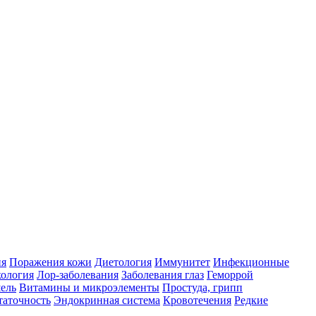
ия
Поражения кожи
Диетология
Иммунитет
Инфекционные
ология
Лор-заболевания
Заболевания глаз
Геморрой
ель
Витамины и микроэлементы
Простуда, грипп
таточность
Эндокринная система
Кровотечения
Редкие