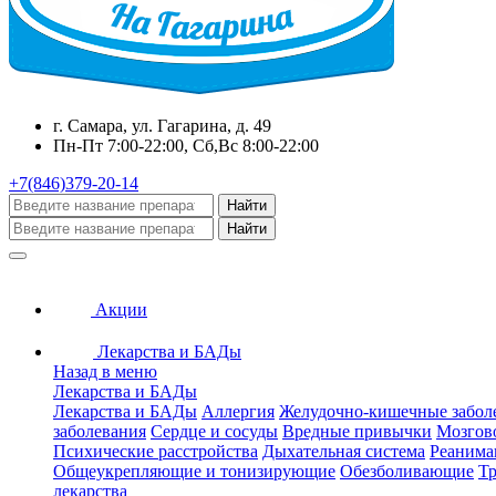
г. Самара, ул. Гагарина, д. 49
Пн-Пт 7:00-22:00, Сб,Вс 8:00-22:00
+7(846)379-20-14
Найти
Найти
Акции
Лекарства и БАДы
Назад в меню
Лекарства и БАДы
Лекарства и БАДы
Аллергия
Желудочно-кишечные забол
заболевания
Сердце и сосуды
Вредные привычки
Мозгов
Психические расстройства
Дыхательная система
Реанима
Общеукрепляющие и тонизирующие
Обезболивающие
Тр
лекарства