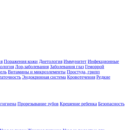
ия
Поражения кожи
Диетология
Иммунитет
Инфекционные
ология
Лор-заболевания
Заболевания глаз
Геморрой
ель
Витамины и микроэлементы
Простуда, грипп
таточность
Эндокринная система
Кровотечения
Редкие
 гигиена
Прорезывание зубов
Крещение ребенка
Безопасность