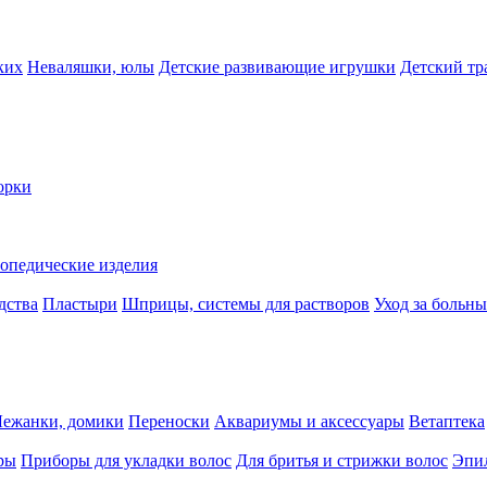
ких
Неваляшки, юлы
Детские развивающие игрушки
Детский тр
орки
опедические изделия
дства
Пластыри
Шприцы, системы для растворов
Уход за больн
Лежанки, домики
Переноски
Аквариумы и аксессуары
Ветаптека
ры
Приборы для укладки волос
Для бритья и стрижки волос
Эпи