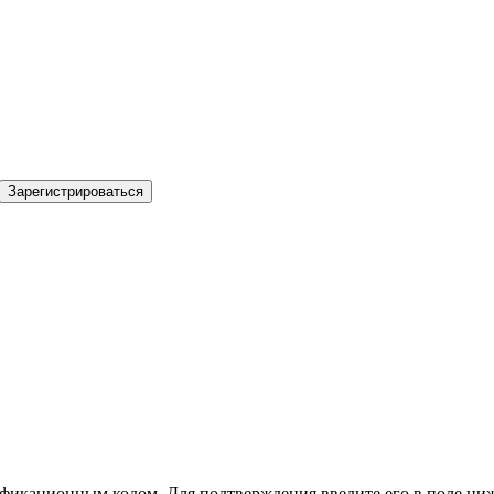
Зарегистрироваться
фикационным кодом. Для подтверждения введите его в поле ниж