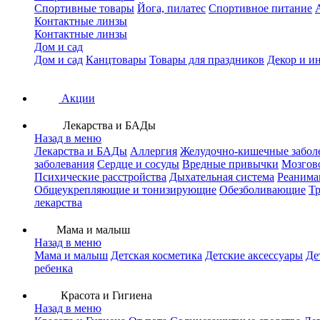
Спортивные товары
Йога, пилатес
Спортивное питание
Контактные линзы
Контактные линзы
Дом и сад
Дом и сад
Канцтовары
Товары для праздников
Декор и и
Акции
Лекарства и БАДы
Назад в меню
Лекарства и БАДы
Аллергия
Желудочно-кишечные забол
заболевания
Сердце и сосуды
Вредные привычки
Мозгов
Психические расстройства
Дыхательная система
Реанима
Общеукрепляющие и тонизирующие
Обезболивающие
Тр
лекарства
Мама и малыш
Назад в меню
Мама и малыш
Детская косметика
Детские аксессуары
Де
ребенка
Красота и Гигиена
Назад в меню