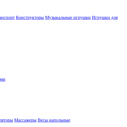
анспорт
Конструкторы
Музыкальные игрушки
Игрушки для
ыми
ляторы
Массажеры
Весы напольные