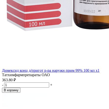
Димексид конц д/пригот р-ра наружн прим 99% 100 мл x1
Татхимфармпрепараты ОАО
363.80 ₽
-
+
В корзину