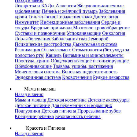
Назад в меню
Лекарства и БАДы
Аллергия
Желудочно-кишечные
заболевания
Печень и желчный пузырь
Заболевания
крови
Гинекология
Поражения кожи
Диетология
Иммунитет
Инфекционные заболевания
Сердце и
сосуды
Вредные привычки
Мозговое кровообращение
Суставы и позвоночник
Успокаивающие
Онкология
Лор-заболевания
Заболевания глаз
Геморрой
Психические расстройства
Дыхательная система
Реанимация
От насекомых
Стоматология (без ухода за
полостью рта)
Кашель
Витамины и микроэлементы
Простуда, грипп
Общеукрепляющие и тонизирующие
Обезболивающие
Травмы, ушибы, растяжения
Мочеполовая система
Венозная недостаточность
Эндокринная система
Кровотечения
Редкие лекарства
Мама и малыш
Назад в меню
Мама и малыш
Детская косметика
Детские аксессуары
Детское питание
Для беременных и кормящих
Подгузники
Детская гигиена
Прорезывание зубов
Крещение ребенка
Безопасность ребенка
Красота и Гигиена
Назад в меню