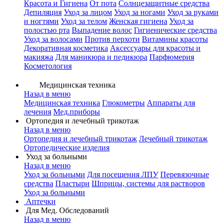
Красота и Гигиена
От пота
Солнцезащитные средства
Депиляция
Уход за лицом
Уход за ногами
Уход за руками
и ногтями
Уход за телом
Женская гигиена
Уход за
полостью рта
Выпадение волос
Гигиенические средства
Уход за волосами
Против перхоти
Витамины красоты
Декоративная косметика
Аксессуары для красоты и
макияжа
Для маникюра и педикюра
Парфюмерия
Косметология
Медицинская техника
Назад в меню
Медицинская техника
Глюкометры
Аппараты для
лечения
Мед.приборы
Ортопедия и лечебный трикотаж
Назад в меню
Ортопедия и лечебный трикотаж
Лечебный трикотаж
Ортопедические изделия
Уход за больными
Назад в меню
Уход за больными
Для посещения ЛПУ
Перевязочные
средства
Пластыри
Шприцы, системы для растворов
Уход за больными
Аптечки
Для Мед. Обследований
Назад в меню