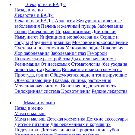
Лекарства и БАДы
Назад в меню
Лекарства и БАДы
Лекарства и БАДы
Аллергия
Желудочно-кишечные
заболевания
Печень и желчный пузырь
Заболевания
крови
Гинекология
Поражения кожи
Диетология
Иммунитет
Инфекционные заболевания
Сердце и
сосуды
Вредные привычки
Мозговое кровообращение
Суставы и позвоночник
Успокаивающие
Онкология
Лор-заболевания
Заболевания глаз
Геморрой
Психические расстройства
Дыхательная система
Реанимация
От насекомых
Стоматология (без ухода за
полостью рта)
Кашель
Витамины и микроэлементы
Простуда, грипп
Общеукрепляющие и тонизирующие
Обезболивающие
Травмы, ушибы, растяжения
Мочеполовая система
Венозная недостаточность
Эндокринная система
Кровотечения
Редкие лекарства
Мама и малыш
Назад в меню
Мама и малыш
Мама и малыш
Детская косметика
Детские аксессуары
Детское питание
Для беременных и кормящих
Подгузники
Детская гигиена
Прорезывание зубов