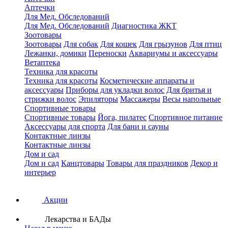
Аптечки
Для Мед. Обследований
Для Мед. Обследований
Диагностика ЖКТ
Зоотовары
Зоотовары
Для собак
Для кошек
Для грызунов
Для птиц
Лежанки, домики
Переноски
Аквариумы и аксессуары
Ветаптека
Техника для красоты
Техника для красоты
Косметические аппараты и
аксессуары
Приборы для укладки волос
Для бритья и
стрижки волос
Эпиляторы
Массажеры
Весы напольные
Спортивные товары
Спортивные товары
Йога, пилатес
Спортивное питание
Аксессуары для спорта
Для бани и сауны
Контактные линзы
Контактные линзы
Дом и сад
Дом и сад
Канцтовары
Товары для праздников
Декор и
интерьер
Акции
Лекарства и БАДы