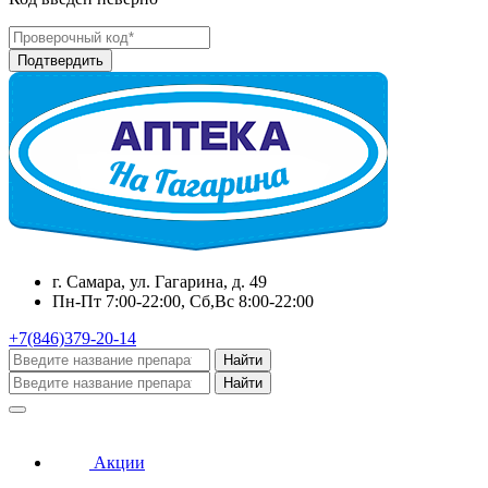
г. Самара, ул. Гагарина, д. 49
Пн-Пт 7:00-22:00, Сб,Вс 8:00-22:00
+7(846)379-20-14
Найти
Найти
Акции