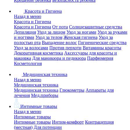
Крещение ребенка
Безопасность ребенка
Красота и Гигиена
Назад в меню
Красота и Гигиена
Красота и Гигиена
От пота
Солнцезащитные средства
Депиляция
Уход за лицом
Уход за ногами
Уход за руками
и ногтями
Уход за телом
Женская гигиена
Уход за
полостью рта
Выпадение волос
Гигиенические средства
Уход за волосами
Против перхоти
Витамины красоты
Декоративная косметика
Аксессуары для красоты и
макияжа
Для маникюра и педикюра
Парфюмерия
Косметология
Медицинская техника
Назад в меню
Медицинская техника
Медицинская техника
Глюкометры
Аппараты для
лечения
Мед.приборы
Интимные товары
Назад в меню
Интимные товары
Интимные товары
Интим-комфорт
Контрацепция
(местная)
Для потенции