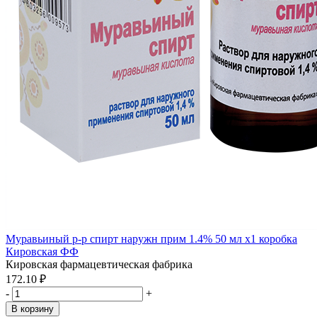
Муравьиный р-р спирт наружн прим 1.4% 50 мл x1 коробка
Кировская ФФ
Кировская фармацевтическая фабрика
172.10 ₽
-
+
В корзину