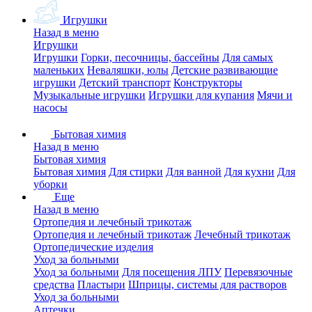
Игрушки
Назад в меню
Игрушки
Игрушки
Горки, песочницы, бассейны
Для самых
маленьких
Неваляшки, юлы
Детские развивающие
игрушки
Детский транспорт
Конструкторы
Музыкальные игрушки
Игрушки для купания
Мячи и
насосы
Бытовая химия
Назад в меню
Бытовая химия
Бытовая химия
Для стирки
Для ванной
Для кухни
Для
уборки
Еще
Назад в меню
Ортопедия и лечебный трикотаж
Ортопедия и лечебный трикотаж
Лечебный трикотаж
Ортопедические изделия
Уход за больными
Уход за больными
Для посещения ЛПУ
Перевязочные
средства
Пластыри
Шприцы, системы для растворов
Уход за больными
Аптечки