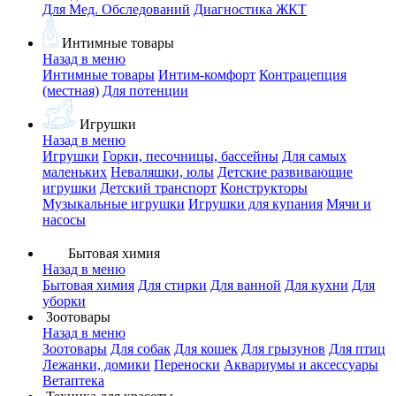
Для Мед. Обследований
Диагностика ЖКТ
Интимные товары
Назад в меню
Интимные товары
Интим-комфорт
Контрацепция
(местная)
Для потенции
Игрушки
Назад в меню
Игрушки
Горки, песочницы, бассейны
Для самых
маленьких
Неваляшки, юлы
Детские развивающие
игрушки
Детский транспорт
Конструкторы
Музыкальные игрушки
Игрушки для купания
Мячи и
насосы
Бытовая химия
Назад в меню
Бытовая химия
Для стирки
Для ванной
Для кухни
Для
уборки
Зоотовары
Назад в меню
Зоотовары
Для собак
Для кошек
Для грызунов
Для птиц
Лежанки, домики
Переноски
Аквариумы и аксессуары
Ветаптека