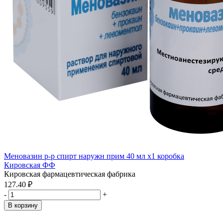
Меновазин р-р спирт наружн прим 40 мл x1 коробка
Кировская ФФ
Кировская фармацевтическая фабрика
127.40 ₽
-
+
В корзину