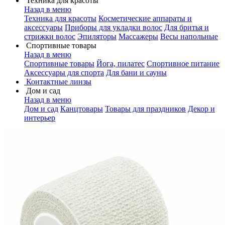
Техника для красоты
Назад в меню
Техника для красоты
Косметические аппараты и
аксессуары
Приборы для укладки волос
Для бритья и
стрижки волос
Эпиляторы
Массажеры
Весы напольные
Спортивные товары
Назад в меню
Спортивные товары
Йога, пилатес
Спортивное питание
Аксессуары для спорта
Для бани и сауны
Контактные линзы
Дом и сад
Назад в меню
Дом и сад
Канцтовары
Товары для праздников
Декор и
интерьер