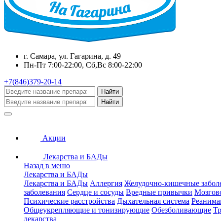
г. Самара, ул. Гагарина, д. 49
Пн-Пт 7:00-22:00, Сб,Вс 8:00-22:00
+7(846)379-20-14
Найти
Найти
Акции
Лекарства и БАДы
Назад в меню
Лекарства и БАДы
Лекарства и БАДы
Аллергия
Желудочно-кишечные забол
заболевания
Сердце и сосуды
Вредные привычки
Мозгов
Психические расстройства
Дыхательная система
Реанима
Общеукрепляющие и тонизирующие
Обезболивающие
Тр
лекарства