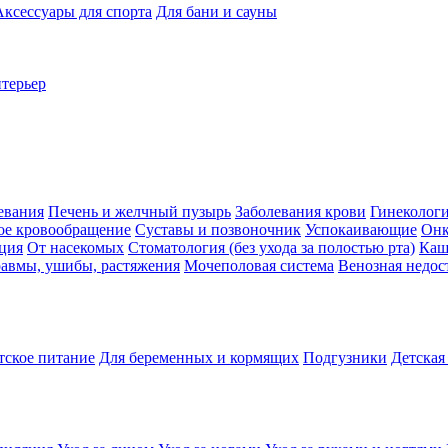
Аксессуары для спорта
Для бани и сауны
нтерьер
евания
Печень и желчный пузырь
Заболевания крови
Гинеколог
ое кровообращение
Суставы и позвоночник
Успокаивающие
Онк
ция
От насекомых
Стоматология (без ухода за полостью рта)
Каш
авмы, ушибы, растяжения
Мочеполовая система
Венозная недос
тское питание
Для беременных и кормящих
Подгузники
Детская