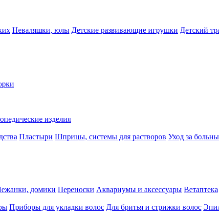
ких
Неваляшки, юлы
Детские развивающие игрушки
Детский тр
орки
опедические изделия
дства
Пластыри
Шприцы, системы для растворов
Уход за больн
Лежанки, домики
Переноски
Аквариумы и аксессуары
Ветаптека
ры
Приборы для укладки волос
Для бритья и стрижки волос
Эпи