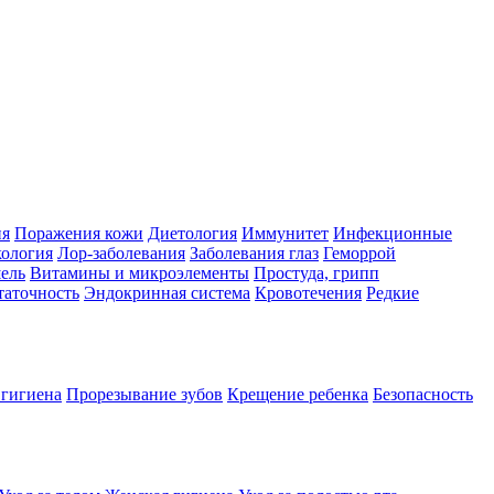
ия
Поражения кожи
Диетология
Иммунитет
Инфекционные
ология
Лор-заболевания
Заболевания глаз
Геморрой
ель
Витамины и микроэлементы
Простуда, грипп
таточность
Эндокринная система
Кровотечения
Редкие
 гигиена
Прорезывание зубов
Крещение ребенка
Безопасность