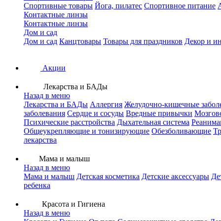
Спортивные товары
Йога, пилатес
Спортивное питание
Контактные линзы
Контактные линзы
Дом и сад
Дом и сад
Канцтовары
Товары для праздников
Декор и и
Акции
Лекарства и БАДы
Назад в меню
Лекарства и БАДы
Аллергия
Желудочно-кишечные забол
заболевания
Сердце и сосуды
Вредные привычки
Мозгов
Психические расстройства
Дыхательная система
Реанима
Общеукрепляющие и тонизирующие
Обезболивающие
Тр
лекарства
Мама и малыш
Назад в меню
Мама и малыш
Детская косметика
Детские аксессуары
Де
ребенка
Красота и Гигиена
Назад в меню