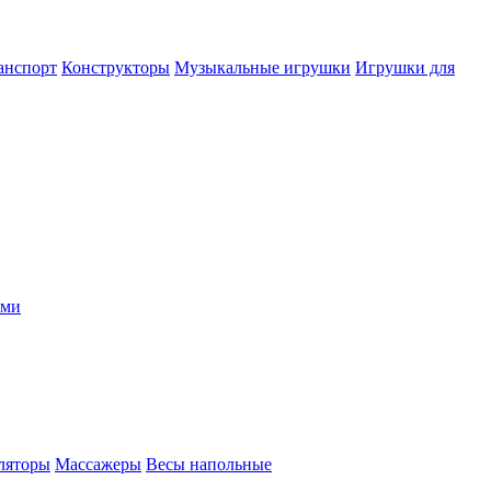
анспорт
Конструкторы
Музыкальные игрушки
Игрушки для
ыми
ляторы
Массажеры
Весы напольные