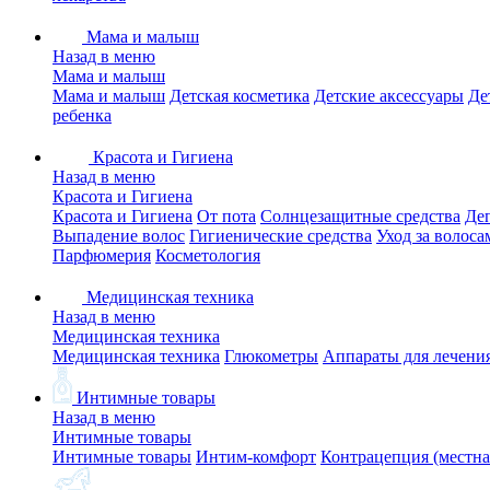
Мама и малыш
Назад в меню
Мама и малыш
Мама и малыш
Детская косметика
Детские аксессуары
Де
ребенка
Красота и Гигиена
Назад в меню
Красота и Гигиена
Красота и Гигиена
От пота
Солнцезащитные средства
Де
Выпадение волос
Гигиенические средства
Уход за волоса
Парфюмерия
Косметология
Медицинская техника
Назад в меню
Медицинская техника
Медицинская техника
Глюкометры
Аппараты для лечени
Интимные товары
Назад в меню
Интимные товары
Интимные товары
Интим-комфорт
Контрацепция (местна