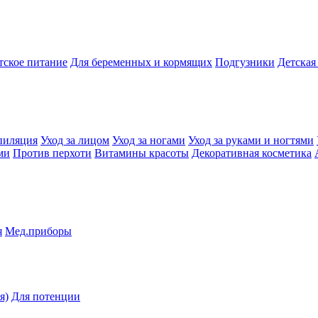
тское питание
Для беременных и кормящих
Подгузники
Детская
пиляция
Уход за лицом
Уход за ногами
Уход за руками и ногтями
ми
Против перхоти
Витамины красоты
Декоративная косметика
я
Мед.приборы
я)
Для потенции