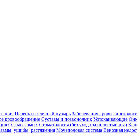
евания
Печень и желчный пузырь
Заболевания крови
Гинеколог
ое кровообращение
Суставы и позвоночник
Успокаивающие
Онк
ция
От насекомых
Стоматология (без ухода за полостью рта)
Каш
авмы, ушибы, растяжения
Мочеполовая система
Венозная недос