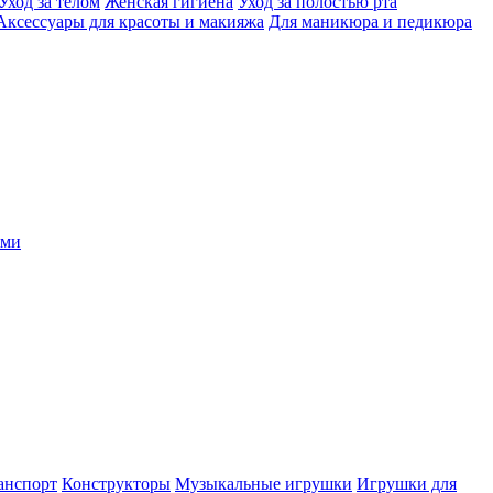
Уход за телом
Женская гигиена
Уход за полостью рта
Аксессуары для красоты и макияжа
Для маникюра и педикюра
ыми
анспорт
Конструкторы
Музыкальные игрушки
Игрушки для