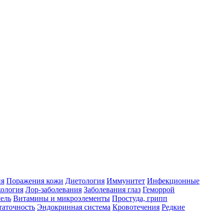
ия
Поражения кожи
Диетология
Иммунитет
Инфекционные
ология
Лор-заболевания
Заболевания глаз
Геморрой
ель
Витамины и микроэлементы
Простуда, грипп
таточность
Эндокринная система
Кровотечения
Редкие