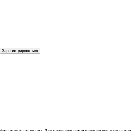
Зарегистрироваться
фикационным кодом. Для подтверждения введите его в поле ниж