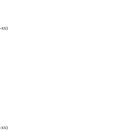
-хх)
-хх)