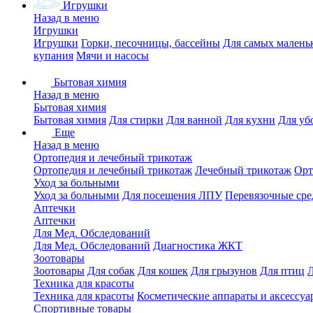
Игрушки
Назад в меню
Игрушки
Игрушки
Горки, песочницы, бассейны
Для самых малень
купания
Мячи и насосы
Бытовая химия
Назад в меню
Бытовая химия
Бытовая химия
Для стирки
Для ванной
Для кухни
Для уб
Еще
Назад в меню
Ортопедия и лечебный трикотаж
Ортопедия и лечебный трикотаж
Лечебный трикотаж
Орт
Уход за больными
Уход за больными
Для посещения ЛПУ
Перевязочные сре
Аптечки
Аптечки
Для Мед. Обследований
Для Мед. Обследований
Диагностика ЖКТ
Зоотовары
Зоотовары
Для собак
Для кошек
Для грызунов
Для птиц
Техника для красоты
Техника для красоты
Косметические аппараты и аксессуа
Спортивные товары