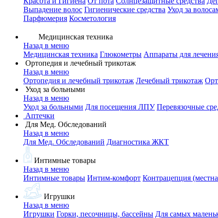
Красота и Гигиена
От пота
Солнцезащитные средства
Де
Выпадение волос
Гигиенические средства
Уход за волоса
Парфюмерия
Косметология
Медицинская техника
Назад в меню
Медицинская техника
Глюкометры
Аппараты для лечени
Ортопедия и лечебный трикотаж
Назад в меню
Ортопедия и лечебный трикотаж
Лечебный трикотаж
Орт
Уход за больными
Назад в меню
Уход за больными
Для посещения ЛПУ
Перевязочные сре
Аптечки
Для Мед. Обследований
Назад в меню
Для Мед. Обследований
Диагностика ЖКТ
Интимные товары
Назад в меню
Интимные товары
Интим-комфорт
Контрацепция (местна
Игрушки
Назад в меню
Игрушки
Горки, песочницы, бассейны
Для самых малень