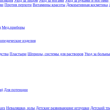
пиляция
Уход за лицом
Уход за ногами
Уход за руками и ногтями
ми
Против перхоти
Витамины красоты
Декоративная косметика
я
Мед.приборы
опедические изделия
дства
Пластыри
Шприцы, системы для растворов
Уход за больн
я)
Для потенции
ких
Неваляшки, юлы
Детские развивающие игрушки
Детский тр