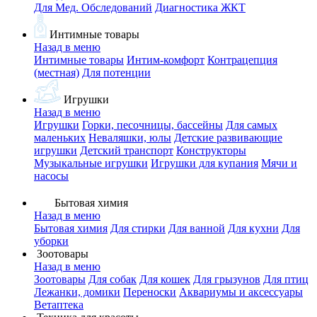
Для Мед. Обследований
Диагностика ЖКТ
Интимные товары
Назад в меню
Интимные товары
Интим-комфорт
Контрацепция
(местная)
Для потенции
Игрушки
Назад в меню
Игрушки
Горки, песочницы, бассейны
Для самых
маленьких
Неваляшки, юлы
Детские развивающие
игрушки
Детский транспорт
Конструкторы
Музыкальные игрушки
Игрушки для купания
Мячи и
насосы
Бытовая химия
Назад в меню
Бытовая химия
Для стирки
Для ванной
Для кухни
Для
уборки
Зоотовары
Назад в меню
Зоотовары
Для собак
Для кошек
Для грызунов
Для птиц
Лежанки, домики
Переноски
Аквариумы и аксессуары
Ветаптека