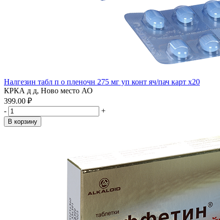
Налгезин табл п о пленочн 275 мг уп конт яч/пач карт x20
КРКА д д, Ново место АО
399.00 ₽
-
+
В корзину