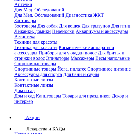
Аптечки
Для Мед. Обследований
Для Мед. Обследований
Диагностика ЖКТ
Зоотовары
Зоотовары
Для собак
Для кошек
Для грызунов
Для птиц
Лежанки, домики
Переноски
Аквариумы и аксессуары
Ветаптека
Техника для красоты
Техника для красоты
Косметические аппараты и
аксессуары
Приборы для укладки волос
Для бритья и
стрижки волос
Эпиляторы
Массажеры
Весы напольные
Спортивные товары
Спортивные товары
Йога, пилатес
Спортивное питание
Аксессуары для спорта
Для бани и сауны
Контактные линзы
Контактные линзы
Дом и сад
Дом и сад
Канцтовары
Товары для праздников
Декор и
интерьер
Акции
Лекарства и БАДы