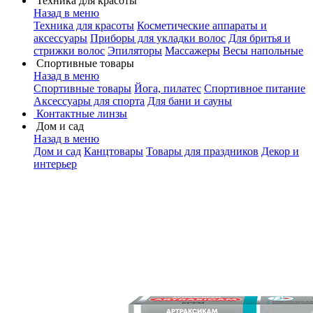
Техника для красоты
Назад в меню
Техника для красоты
Косметические аппараты и
аксессуары
Приборы для укладки волос
Для бритья и
стрижки волос
Эпиляторы
Массажеры
Весы напольные
Спортивные товары
Назад в меню
Спортивные товары
Йога, пилатес
Спортивное питание
Аксессуары для спорта
Для бани и сауны
Контактные линзы
Дом и сад
Назад в меню
Дом и сад
Канцтовары
Товары для праздников
Декор и
интерьер