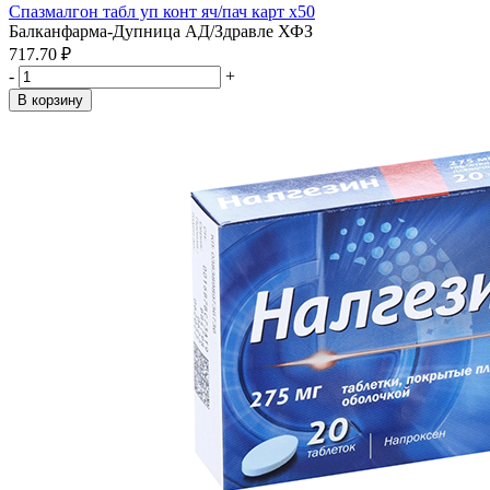
Спазмалгон табл уп конт яч/пач карт x50
Балканфарма-Дупница АД/Здравле ХФЗ
717.70 ₽
-
+
В корзину