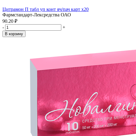
Цитрамон П табл уп конт яч/пач карт x20
Фармстандарт-Лексредства ОАО
90.20 ₽
-
+
В корзину