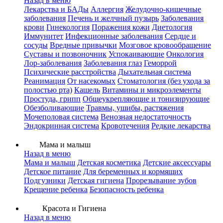
Назад в меню
Лекарства и БАДы
Аллергия
Желудочно-кишечные
заболевания
Печень и желчный пузырь
Заболевания
крови
Гинекология
Поражения кожи
Диетология
Иммунитет
Инфекционные заболевания
Сердце и
сосуды
Вредные привычки
Мозговое кровообращение
Суставы и позвоночник
Успокаивающие
Онкология
Лор-заболевания
Заболевания глаз
Геморрой
Психические расстройства
Дыхательная система
Реанимация
От насекомых
Стоматология (без ухода за
полостью рта)
Кашель
Витамины и микроэлементы
Простуда, грипп
Общеукрепляющие и тонизирующие
Обезболивающие
Травмы, ушибы, растяжения
Мочеполовая система
Венозная недостаточность
Эндокринная система
Кровотечения
Редкие лекарства
Мама и малыш
Назад в меню
Мама и малыш
Детская косметика
Детские аксессуары
Детское питание
Для беременных и кормящих
Подгузники
Детская гигиена
Прорезывание зубов
Крещение ребенка
Безопасность ребенка
Красота и Гигиена
Назад в меню