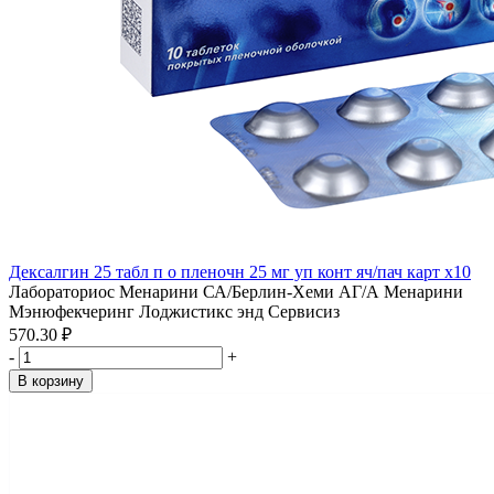
Дексалгин 25 табл п о пленочн 25 мг уп конт яч/пач карт x10
Лабораториос Менарини СА/Берлин-Хеми АГ/А Менарини
Мэнюфекчеринг Лоджистикс энд Сервисиз
570.30 ₽
-
+
В корзину