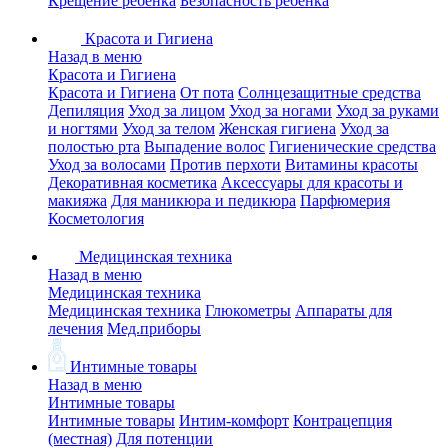
Крещение ребенка
Безопасность ребенка
Красота и Гигиена
Назад в меню
Красота и Гигиена
Красота и Гигиена
От пота
Солнцезащитные средства
Депиляция
Уход за лицом
Уход за ногами
Уход за руками
и ногтями
Уход за телом
Женская гигиена
Уход за
полостью рта
Выпадение волос
Гигиенические средства
Уход за волосами
Против перхоти
Витамины красоты
Декоративная косметика
Аксессуары для красоты и
макияжа
Для маникюра и педикюра
Парфюмерия
Косметология
Медицинская техника
Назад в меню
Медицинская техника
Медицинская техника
Глюкометры
Аппараты для
лечения
Мед.приборы
Интимные товары
Назад в меню
Интимные товары
Интимные товары
Интим-комфорт
Контрацепция
(местная)
Для потенции