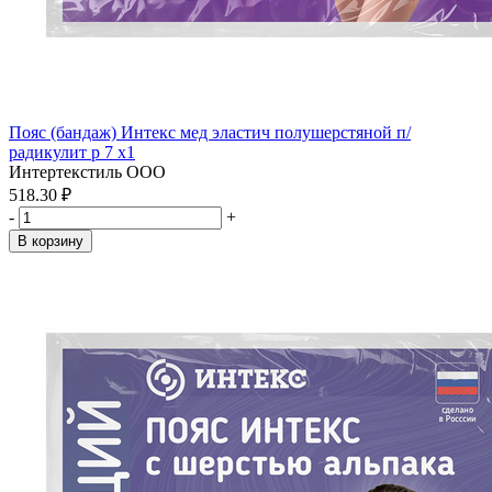
Пояс (бандаж) Интекс мед эластич полушерстяной п/
радикулит р 7 x1
Интертекстиль ООО
518.30 ₽
-
+
В корзину