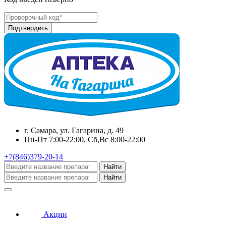
г. Самара, ул. Гагарина, д. 49
Пн-Пт 7:00-22:00, Сб,Вс 8:00-22:00
+7(846)379-20-14
Найти
Найти
Акции