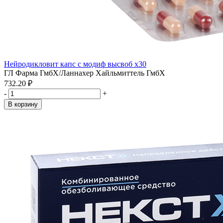
Нейродикловит капс с модиф высвоб x30
ГЛ Фарма ГмбХ/Ланнахер Хайльмиттель ГмбХ
732.20 ₽
-
+
В корзину