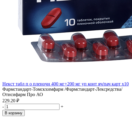
Некст табл п о пленочн 400 мг+200 мг уп конт яч/пач карт x10
Фармстандарт-Томскхимфарм /Фармстандарт-Лексредства/
Отисифарм Про АО
229.20 ₽
-
+
В корзину