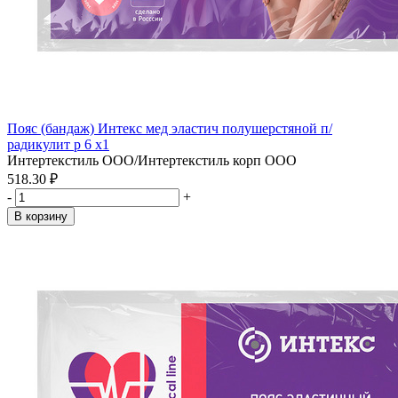
Пояс (бандаж) Интекс мед эластич полушерстяной п/
радикулит р 6 x1
Интертекстиль ООО/Интертекстиль корп ООО
518.30 ₽
-
+
В корзину