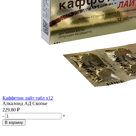
Каффетин лайт табл x12
Алкалоид АД Скопье
229.80 ₽
-
+
В корзину