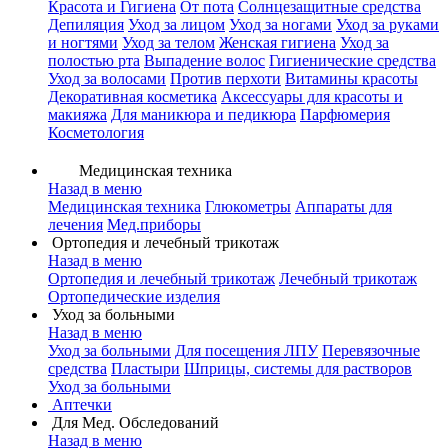
Красота и Гигиена
От пота
Солнцезащитные средства
Депиляция
Уход за лицом
Уход за ногами
Уход за руками
и ногтями
Уход за телом
Женская гигиена
Уход за
полостью рта
Выпадение волос
Гигиенические средства
Уход за волосами
Против перхоти
Витамины красоты
Декоративная косметика
Аксессуары для красоты и
макияжа
Для маникюра и педикюра
Парфюмерия
Косметология
Медицинская техника
Назад в меню
Медицинская техника
Глюкометры
Аппараты для
лечения
Мед.приборы
Ортопедия и лечебный трикотаж
Назад в меню
Ортопедия и лечебный трикотаж
Лечебный трикотаж
Ортопедические изделия
Уход за больными
Назад в меню
Уход за больными
Для посещения ЛПУ
Перевязочные
средства
Пластыри
Шприцы, системы для растворов
Уход за больными
Аптечки
Для Мед. Обследований
Назад в меню