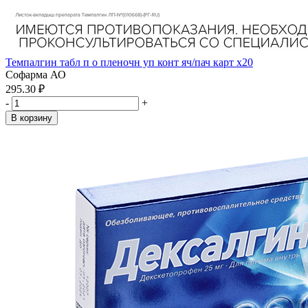
Темпалгин табл п о пленочн уп конт яч/пач карт x20
Софарма АО
295.30 ₽
-
+
В корзину