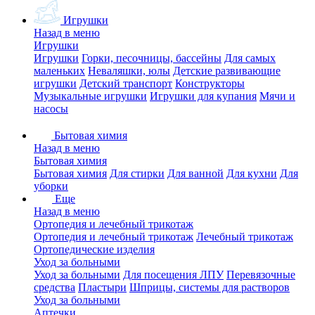
Игрушки
Назад в меню
Игрушки
Игрушки
Горки, песочницы, бассейны
Для самых
маленьких
Неваляшки, юлы
Детские развивающие
игрушки
Детский транспорт
Конструкторы
Музыкальные игрушки
Игрушки для купания
Мячи и
насосы
Бытовая химия
Назад в меню
Бытовая химия
Бытовая химия
Для стирки
Для ванной
Для кухни
Для
уборки
Еще
Назад в меню
Ортопедия и лечебный трикотаж
Ортопедия и лечебный трикотаж
Лечебный трикотаж
Ортопедические изделия
Уход за больными
Уход за больными
Для посещения ЛПУ
Перевязочные
средства
Пластыри
Шприцы, системы для растворов
Уход за больными
Аптечки