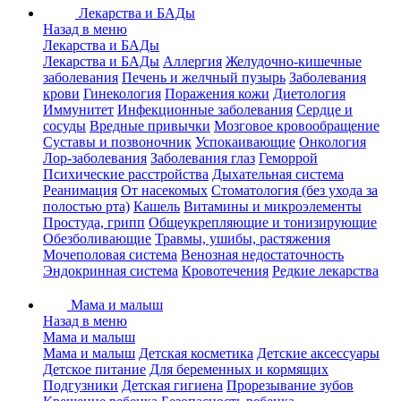
Лекарства и БАДы
Назад в меню
Лекарства и БАДы
Лекарства и БАДы
Аллергия
Желудочно-кишечные
заболевания
Печень и желчный пузырь
Заболевания
крови
Гинекология
Поражения кожи
Диетология
Иммунитет
Инфекционные заболевания
Сердце и
сосуды
Вредные привычки
Мозговое кровообращение
Суставы и позвоночник
Успокаивающие
Онкология
Лор-заболевания
Заболевания глаз
Геморрой
Психические расстройства
Дыхательная система
Реанимация
От насекомых
Стоматология (без ухода за
полостью рта)
Кашель
Витамины и микроэлементы
Простуда, грипп
Общеукрепляющие и тонизирующие
Обезболивающие
Травмы, ушибы, растяжения
Мочеполовая система
Венозная недостаточность
Эндокринная система
Кровотечения
Редкие лекарства
Мама и малыш
Назад в меню
Мама и малыш
Мама и малыш
Детская косметика
Детские аксессуары
Детское питание
Для беременных и кормящих
Подгузники
Детская гигиена
Прорезывание зубов