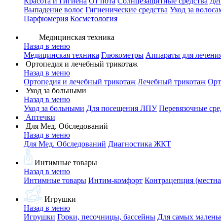
Красота и Гигиена
От пота
Солнцезащитные средства
Де
Выпадение волос
Гигиенические средства
Уход за волоса
Парфюмерия
Косметология
Медицинская техника
Назад в меню
Медицинская техника
Глюкометры
Аппараты для лечени
Ортопедия и лечебный трикотаж
Назад в меню
Ортопедия и лечебный трикотаж
Лечебный трикотаж
Орт
Уход за больными
Назад в меню
Уход за больными
Для посещения ЛПУ
Перевязочные сре
Аптечки
Для Мед. Обследований
Назад в меню
Для Мед. Обследований
Диагностика ЖКТ
Интимные товары
Назад в меню
Интимные товары
Интим-комфорт
Контрацепция (местна
Игрушки
Назад в меню
Игрушки
Горки, песочницы, бассейны
Для самых малень