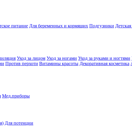
тское питание
Для беременных и кормящих
Подгузники
Детская
пиляция
Уход за лицом
Уход за ногами
Уход за руками и ногтями
ми
Против перхоти
Витамины красоты
Декоративная косметика
я
Мед.приборы
я)
Для потенции