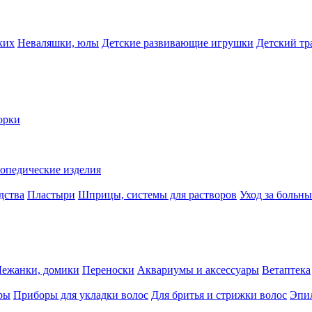
ких
Неваляшки, юлы
Детские развивающие игрушки
Детский тр
орки
опедические изделия
дства
Пластыри
Шприцы, системы для растворов
Уход за больн
Лежанки, домики
Переноски
Аквариумы и аксессуары
Ветаптека
ры
Приборы для укладки волос
Для бритья и стрижки волос
Эпи