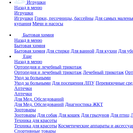
Игрушки
Назад в меню
Игрушки
Игрушки
Горки, песочницы, бассейны
Для самых малень
купания
Мячи и насосы
Бытовая химия
Назад в меню
Бытовая химия
Бытовая химия
Для стирки
Для ванной
Для кухни
Для уб
Еще
Назад в меню
Ортопедия и лечебный трикотаж
Ортопедия и лечебный трикотаж
Лечебный трикотаж
Орт
Уход за больными
Уход за больными
Для посещения ЛПУ
Перевязочные сре
Аптечки
Аптечки
Для Мед. Обследований
Для Мед. Обследований
Диагностика ЖКТ
Зоотовары
Зоотовары
Для собак
Для кошек
Для грызунов
Для птиц
Техника для красоты
Техника для красоты
Косметические аппараты и аксессуа
Спортивные товары