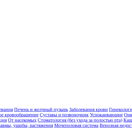
евания
Печень и желчный пузырь
Заболевания крови
Гинеколог
ое кровообращение
Суставы и позвоночник
Успокаивающие
Онк
ция
От насекомых
Стоматология (без ухода за полостью рта)
Каш
авмы, ушибы, растяжения
Мочеполовая система
Венозная недос