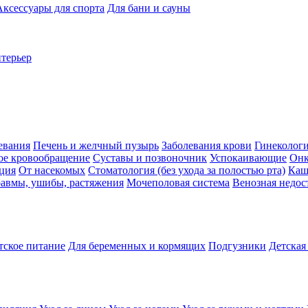
Аксессуары для спорта
Для бани и сауны
нтерьер
евания
Печень и желчный пузырь
Заболевания крови
Гинеколог
ое кровообращение
Суставы и позвоночник
Успокаивающие
Онк
ция
От насекомых
Стоматология (без ухода за полостью рта)
Каш
авмы, ушибы, растяжения
Мочеполовая система
Венозная недос
тское питание
Для беременных и кормящих
Подгузники
Детская