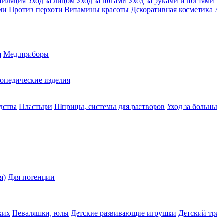
пиляция
Уход за лицом
Уход за ногами
Уход за руками и ногтями
ми
Против перхоти
Витамины красоты
Декоративная косметика
я
Мед.приборы
опедические изделия
дства
Пластыри
Шприцы, системы для растворов
Уход за больн
я)
Для потенции
ких
Неваляшки, юлы
Детские развивающие игрушки
Детский тр