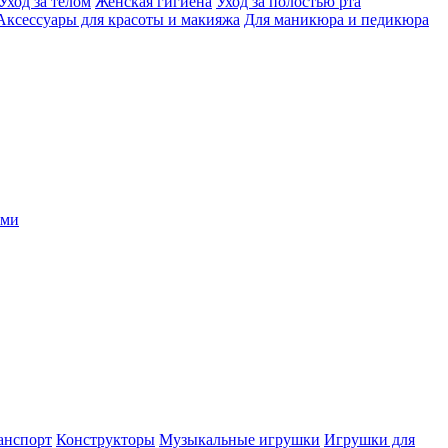
Уход за телом
Женская гигиена
Уход за полостью рта
Аксессуары для красоты и макияжа
Для маникюра и педикюра
ыми
анспорт
Конструкторы
Музыкальные игрушки
Игрушки для