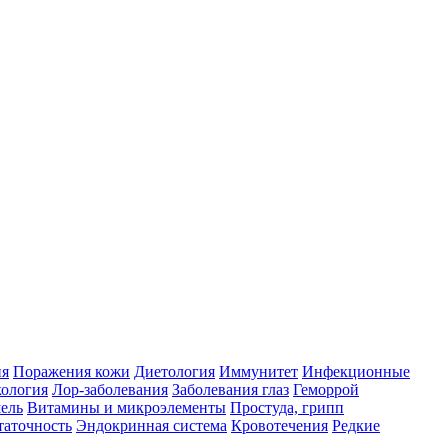
ия
Поражения кожи
Диетология
Иммунитет
Инфекционные
ология
Лор-заболевания
Заболевания глаз
Геморрой
ель
Витамины и микроэлементы
Простуда, грипп
таточность
Эндокринная система
Кровотечения
Редкие