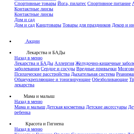
Спортивные товары
Йога, пилатес
Спортивное питание
Контактные линзы
Контактные линзы
Дом и сад
Дом и сад
Канцтовары
Товары для праздников
Декор и и
Акции
Лекарства и БАДы
Назад в меню
Лекарства и БАДы
Аллергия
Желудочно-кишечные забол
заболевания
Сердце и сосуды
Вредные привычки
Мозгов
Психические расстройства
Дыхательная система
Реанима
Общеукрепляющие и тонизирующие
Обезболивающие
Тр
лекарства
Мама и малыш
Назад в меню
Мама и малыш
Детская косметика
Детские аксессуары
Де
ребенка
Красота и Гигиена
Назад в меню