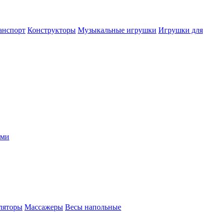
анспорт
Конструкторы
Музыкальные игрушки
Игрушки для
ыми
ляторы
Массажеры
Весы напольные