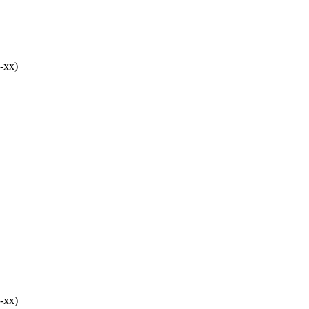
-хх)
-хх)