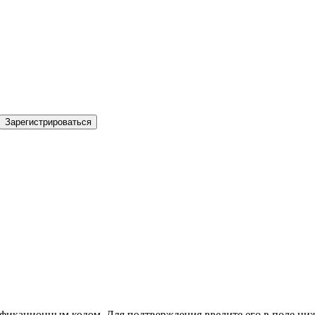
Зарегистрироваться
фикационным кодом. Для подтверждения введите его в поле ниж