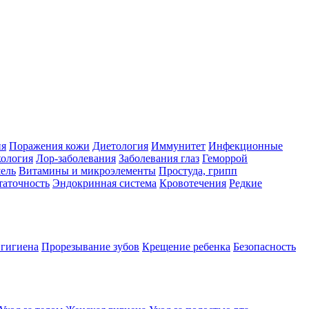
ия
Поражения кожи
Диетология
Иммунитет
Инфекционные
ология
Лор-заболевания
Заболевания глаз
Геморрой
ель
Витамины и микроэлементы
Простуда, грипп
таточность
Эндокринная система
Кровотечения
Редкие
 гигиена
Прорезывание зубов
Крещение ребенка
Безопасность