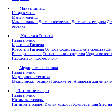
Мама и малыш
Назад в меню
Мама и малыш
Мама и малыш
Детская косметика
Детские аксессуары
Де
ребенка
Красота и Гигиена
Назад в меню
Красота и Гигиена
Красота и Гигиена
От пота
Солнцезащитные средства
Де
Выпадение волос
Гигиенические средства
Уход за волоса
Парфюмерия
Косметология
Медицинская техника
Назад в меню
Медицинская техника
Медицинская техника
Глюкометры
Аппараты для лечени
Интимные товары
Назад в меню
Интимные товары
Интимные товары
Интим-комфорт
Контрацепция (местна