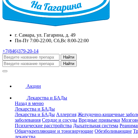
г. Самара, ул. Гагарина, д. 49
Пн-Пт 7:00-22:00, Сб,Вс 8:00-22:00
+7(846)379-20-14
Найти
Найти
Акции
Лекарства и БАДы
Назад в меню
Лекарства и БАДы
Лекарства и БАДы
Аллергия
Желудочно-кишечные забол
заболевания
Сердце и сосуды
Вредные привычки
Мозгов
Психические расстройства
Дыхательная система
Реанима
Общеукрепляющие и тонизирующие
Обезболивающие
Тр
лекарства