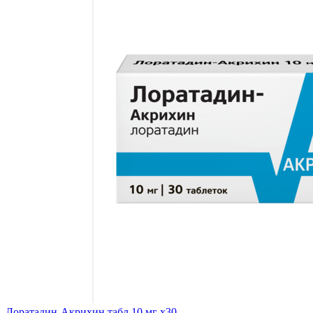
Лоратадин-Акрихин табл 10 мг x30