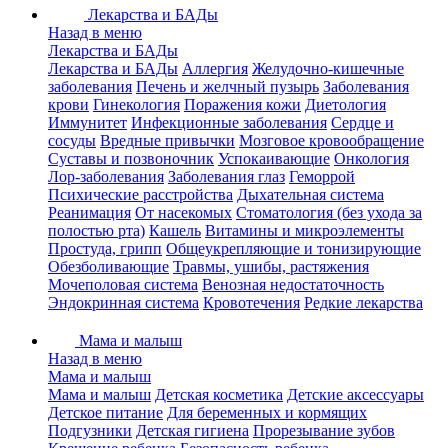
Лекарства и БАДы
Назад в меню
Лекарства и БАДы
Лекарства и БАДы
Аллергия
Желудочно-кишечные
заболевания
Печень и желчный пузырь
Заболевания
крови
Гинекология
Поражения кожи
Диетология
Иммунитет
Инфекционные заболевания
Сердце и
сосуды
Вредные привычки
Мозговое кровообращение
Суставы и позвоночник
Успокаивающие
Онкология
Лор-заболевания
Заболевания глаз
Геморрой
Психические расстройства
Дыхательная система
Реанимация
От насекомых
Стоматология (без ухода за
полостью рта)
Кашель
Витамины и микроэлементы
Простуда, грипп
Общеукрепляющие и тонизирующие
Обезболивающие
Травмы, ушибы, растяжения
Мочеполовая система
Венозная недостаточность
Эндокринная система
Кровотечения
Редкие лекарства
Мама и малыш
Назад в меню
Мама и малыш
Мама и малыш
Детская косметика
Детские аксессуары
Детское питание
Для беременных и кормящих
Подгузники
Детская гигиена
Прорезывание зубов