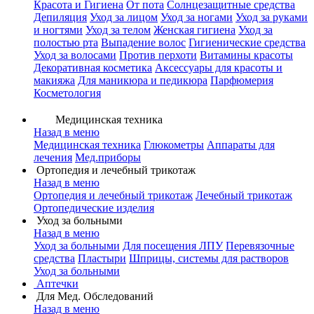
Красота и Гигиена
От пота
Солнцезащитные средства
Депиляция
Уход за лицом
Уход за ногами
Уход за руками
и ногтями
Уход за телом
Женская гигиена
Уход за
полостью рта
Выпадение волос
Гигиенические средства
Уход за волосами
Против перхоти
Витамины красоты
Декоративная косметика
Аксессуары для красоты и
макияжа
Для маникюра и педикюра
Парфюмерия
Косметология
Медицинская техника
Назад в меню
Медицинская техника
Глюкометры
Аппараты для
лечения
Мед.приборы
Ортопедия и лечебный трикотаж
Назад в меню
Ортопедия и лечебный трикотаж
Лечебный трикотаж
Ортопедические изделия
Уход за больными
Назад в меню
Уход за больными
Для посещения ЛПУ
Перевязочные
средства
Пластыри
Шприцы, системы для растворов
Уход за больными
Аптечки
Для Мед. Обследований
Назад в меню