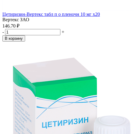
Цетиризин-Вертекс табл п о пленочн 10 мг x20
Вертекс ЗАО
146.70 ₽
-
+
В корзину