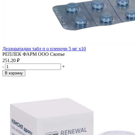
Дезлоратадин табл п о пленочн 5 мг x10
РЕПЛЕК ФАРМ ООО Скопье
251.20 ₽
-
+
В корзину