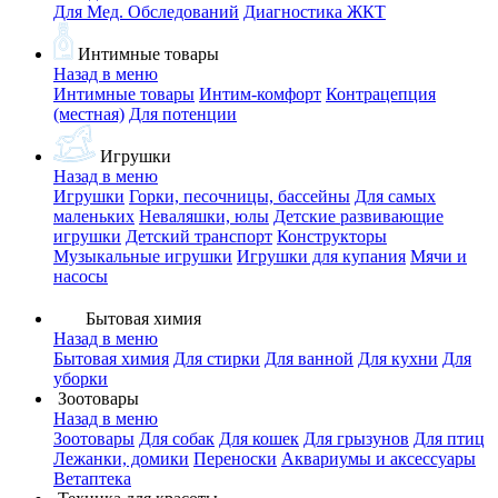
Для Мед. Обследований
Диагностика ЖКТ
Интимные товары
Назад в меню
Интимные товары
Интим-комфорт
Контрацепция
(местная)
Для потенции
Игрушки
Назад в меню
Игрушки
Горки, песочницы, бассейны
Для самых
маленьких
Неваляшки, юлы
Детские развивающие
игрушки
Детский транспорт
Конструкторы
Музыкальные игрушки
Игрушки для купания
Мячи и
насосы
Бытовая химия
Назад в меню
Бытовая химия
Для стирки
Для ванной
Для кухни
Для
уборки
Зоотовары
Назад в меню
Зоотовары
Для собак
Для кошек
Для грызунов
Для птиц
Лежанки, домики
Переноски
Аквариумы и аксессуары
Ветаптека