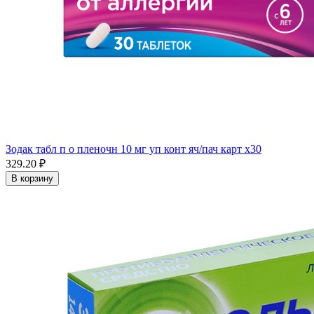
Зодак табл п о пленочн 10 мг уп конт яч/пач карт x30
329.20 ₽
В корзину