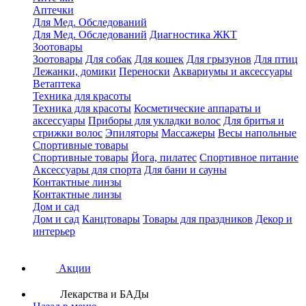
Аптечки
Для Мед. Обследований
Для Мед. Обследований
Диагностика ЖКТ
Зоотовары
Зоотовары
Для собак
Для кошек
Для грызунов
Для птиц
Лежанки, домики
Переноски
Аквариумы и аксессуары
Ветаптека
Техника для красоты
Техника для красоты
Косметические аппараты и
аксессуары
Приборы для укладки волос
Для бритья и
стрижки волос
Эпиляторы
Массажеры
Весы напольные
Спортивные товары
Спортивные товары
Йога, пилатес
Спортивное питание
Аксессуары для спорта
Для бани и сауны
Контактные линзы
Контактные линзы
Дом и сад
Дом и сад
Канцтовары
Товары для праздников
Декор и
интерьер
Акции
Лекарства и БАДы