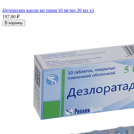
Цетиризин капли вн прим 10 мг/мл 20 мл x1
197.80 ₽
В корзину