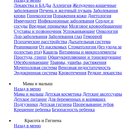
Назад в меню
Лекарства и БАДы
Аллергия
Желудочно-кишечные
заболевания
Печень и желчный пузырь
Заболевания
крови
Гинекология
Поражения кожи
Диетология
Иммунитет
Инфекционные заболевания
Сердце и
сосуды
Вредные привычки
Мозговое кровообращение
Суставы и позвоночник
Успокаивающие
Онкология
Лор-заболевания
Заболевания глаз
Геморрой
Психические расстройства
Дыхательная система
Реанимация
От насекомых
Стоматология (без ухода за
полостью рта)
Кашель
Витамины и микроэлементы
Простуда, грипп
Общеукрепляющие и тонизирующие
Обезболивающие
Травмы, ушибы, растяжения
Мочеполовая система
Венозная недостаточность
Эндокринная система
Кровотечения
Редкие лекарства
Мама и малыш
Назад в меню
Мама и малыш
Детская косметика
Детские аксессуары
Детское питание
Для беременных и кормящих
Подгузники
Детская гигиена
Прорезывание зубов
Крещение ребенка
Безопасность ребенка
Красота и Гигиена
Назад в меню