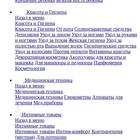
Крещение ребенка
Безопасность ребенка
Красота и Гигиена
Назад в меню
Красота и Гигиена
Красота и Гигиена
От пота
Солнцезащитные средства
Депиляция
Уход за лицом
Уход за ногами
Уход за руками
и ногтями
Уход за телом
Женская гигиена
Уход за
полостью рта
Выпадение волос
Гигиенические средства
Уход за волосами
Против перхоти
Витамины красоты
Декоративная косметика
Аксессуары для красоты и
макияжа
Для маникюра и педикюра
Парфюмерия
Косметология
Медицинская техника
Назад в меню
Медицинская техника
Медицинская техника
Глюкометры
Аппараты для
лечения
Мед.приборы
Интимные товары
Назад в меню
Интимные товары
Интимные товары
Интим-комфорт
Контрацепция
(местная)
Для потенции