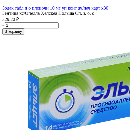
Зодак табл п о пленочн 10 мг уп конт яч/пач карт x30
Зентива кс/Опелла Хелскеа Польша Сп. з. о. о
329.20 ₽
-
+
В корзину