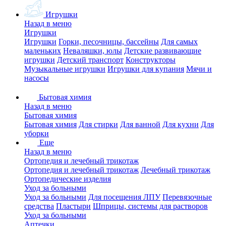
Игрушки
Назад в меню
Игрушки
Игрушки
Горки, песочницы, бассейны
Для самых
маленьких
Неваляшки, юлы
Детские развивающие
игрушки
Детский транспорт
Конструкторы
Музыкальные игрушки
Игрушки для купания
Мячи и
насосы
Бытовая химия
Назад в меню
Бытовая химия
Бытовая химия
Для стирки
Для ванной
Для кухни
Для
уборки
Еще
Назад в меню
Ортопедия и лечебный трикотаж
Ортопедия и лечебный трикотаж
Лечебный трикотаж
Ортопедические изделия
Уход за больными
Уход за больными
Для посещения ЛПУ
Перевязочные
средства
Пластыри
Шприцы, системы для растворов
Уход за больными
Аптечки