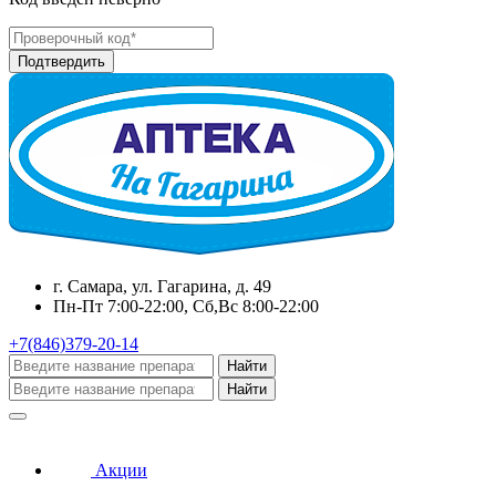
г. Самара, ул. Гагарина, д. 49
Пн-Пт 7:00-22:00, Сб,Вс 8:00-22:00
+7(846)379-20-14
Найти
Найти
Акции