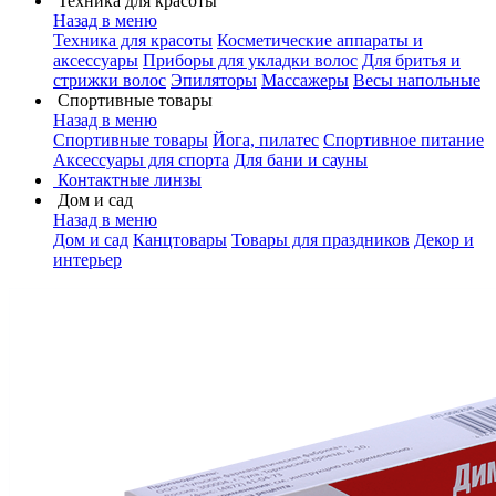
Техника для красоты
Назад в меню
Техника для красоты
Косметические аппараты и
аксессуары
Приборы для укладки волос
Для бритья и
стрижки волос
Эпиляторы
Массажеры
Весы напольные
Спортивные товары
Назад в меню
Спортивные товары
Йога, пилатес
Спортивное питание
Аксессуары для спорта
Для бани и сауны
Контактные линзы
Дом и сад
Назад в меню
Дом и сад
Канцтовары
Товары для праздников
Декор и
интерьер