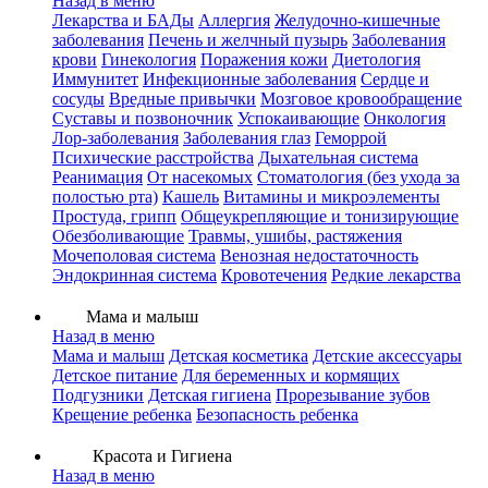
Назад в меню
Лекарства и БАДы
Аллергия
Желудочно-кишечные
заболевания
Печень и желчный пузырь
Заболевания
крови
Гинекология
Поражения кожи
Диетология
Иммунитет
Инфекционные заболевания
Сердце и
сосуды
Вредные привычки
Мозговое кровообращение
Суставы и позвоночник
Успокаивающие
Онкология
Лор-заболевания
Заболевания глаз
Геморрой
Психические расстройства
Дыхательная система
Реанимация
От насекомых
Стоматология (без ухода за
полостью рта)
Кашель
Витамины и микроэлементы
Простуда, грипп
Общеукрепляющие и тонизирующие
Обезболивающие
Травмы, ушибы, растяжения
Мочеполовая система
Венозная недостаточность
Эндокринная система
Кровотечения
Редкие лекарства
Мама и малыш
Назад в меню
Мама и малыш
Детская косметика
Детские аксессуары
Детское питание
Для беременных и кормящих
Подгузники
Детская гигиена
Прорезывание зубов
Крещение ребенка
Безопасность ребенка
Красота и Гигиена
Назад в меню