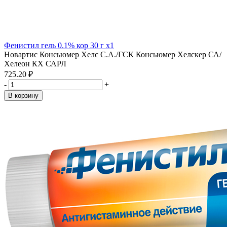
Фенистил гель 0.1% кор 30 г x1
Новартис Консьюмер Хелс С.А./ГСК Консьюмер Хелскер СА/
Хелеон КХ САРЛ
725.20 ₽
-
+
В корзину