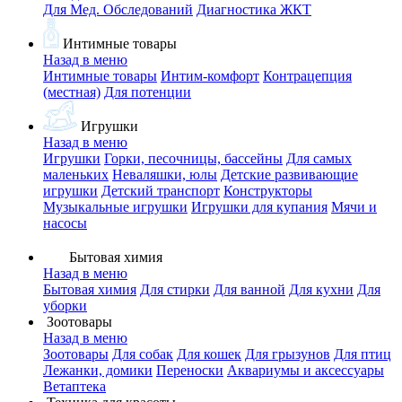
Для Мед. Обследований
Диагностика ЖКТ
Интимные товары
Назад в меню
Интимные товары
Интим-комфорт
Контрацепция
(местная)
Для потенции
Игрушки
Назад в меню
Игрушки
Горки, песочницы, бассейны
Для самых
маленьких
Неваляшки, юлы
Детские развивающие
игрушки
Детский транспорт
Конструкторы
Музыкальные игрушки
Игрушки для купания
Мячи и
насосы
Бытовая химия
Назад в меню
Бытовая химия
Для стирки
Для ванной
Для кухни
Для
уборки
Зоотовары
Назад в меню
Зоотовары
Для собак
Для кошек
Для грызунов
Для птиц
Лежанки, домики
Переноски
Аквариумы и аксессуары
Ветаптека