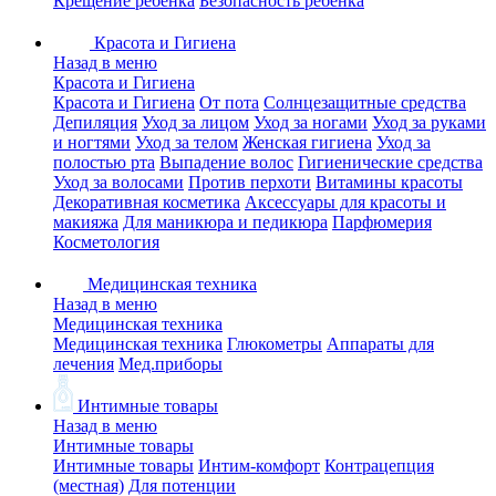
Крещение ребенка
Безопасность ребенка
Красота и Гигиена
Назад в меню
Красота и Гигиена
Красота и Гигиена
От пота
Солнцезащитные средства
Депиляция
Уход за лицом
Уход за ногами
Уход за руками
и ногтями
Уход за телом
Женская гигиена
Уход за
полостью рта
Выпадение волос
Гигиенические средства
Уход за волосами
Против перхоти
Витамины красоты
Декоративная косметика
Аксессуары для красоты и
макияжа
Для маникюра и педикюра
Парфюмерия
Косметология
Медицинская техника
Назад в меню
Медицинская техника
Медицинская техника
Глюкометры
Аппараты для
лечения
Мед.приборы
Интимные товары
Назад в меню
Интимные товары
Интимные товары
Интим-комфорт
Контрацепция
(местная)
Для потенции