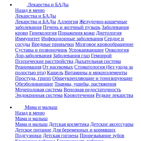
Лекарства и БАДы
Назад в меню
Лекарства и БАДы
Лекарства и БАДы
Аллергия
Желудочно-кишечные
заболевания
Печень и желчный пузырь
Заболевания
крови
Гинекология
Поражения кожи
Диетология
Иммунитет
Инфекционные заболевания
Сердце и
сосуды
Вредные привычки
Мозговое кровообращение
Суставы и позвоночник
Успокаивающие
Онкология
Лор-заболевания
Заболевания глаз
Геморрой
Психические расстройства
Дыхательная система
Реанимация
От насекомых
Стоматология (без ухода за
полостью рта)
Кашель
Витамины и микроэлементы
Простуда, грипп
Общеукрепляющие и тонизирующие
Обезболивающие
Травмы, ушибы, растяжения
Мочеполовая система
Венозная недостаточность
Эндокринная система
Кровотечения
Редкие лекарства
Мама и малыш
Назад в меню
Мама и малыш
Мама и малыш
Детская косметика
Детские аксессуары
Детское питание
Для беременных и кормящих
Подгузники
Детская гигиена
Прорезывание зубов