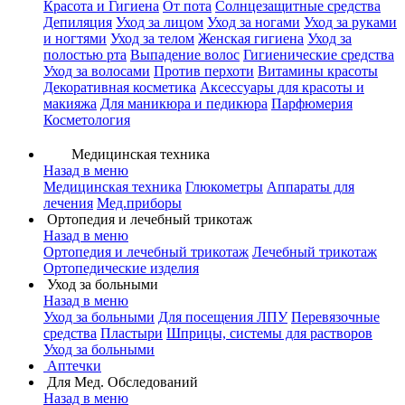
Красота и Гигиена
От пота
Солнцезащитные средства
Депиляция
Уход за лицом
Уход за ногами
Уход за руками
и ногтями
Уход за телом
Женская гигиена
Уход за
полостью рта
Выпадение волос
Гигиенические средства
Уход за волосами
Против перхоти
Витамины красоты
Декоративная косметика
Аксессуары для красоты и
макияжа
Для маникюра и педикюра
Парфюмерия
Косметология
Медицинская техника
Назад в меню
Медицинская техника
Глюкометры
Аппараты для
лечения
Мед.приборы
Ортопедия и лечебный трикотаж
Назад в меню
Ортопедия и лечебный трикотаж
Лечебный трикотаж
Ортопедические изделия
Уход за больными
Назад в меню
Уход за больными
Для посещения ЛПУ
Перевязочные
средства
Пластыри
Шприцы, системы для растворов
Уход за больными
Аптечки
Для Мед. Обследований
Назад в меню