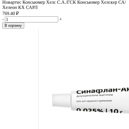
Новартис Консьюмер Хелс С.А./ГСК Консьюмер Хелскер СА/
Хелеон КХ САРЛ
769.40 ₽
-
+
В корзину