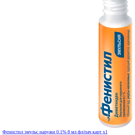
Фенистил эмульс наружн 0.1% 8 мл фл/пач карт x1