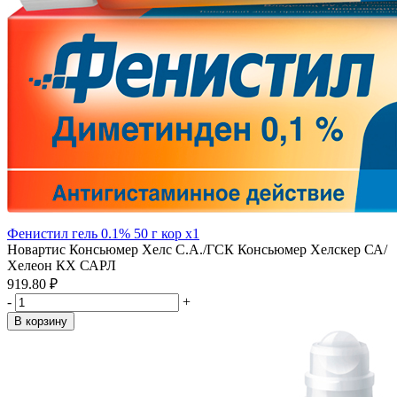
Фенистил гель 0.1% 50 г кор x1
Новартис Консьюмер Хелс С.А./ГСК Консьюмер Хелскер СА/
Хелеон КХ САРЛ
919.80 ₽
-
+
В корзину