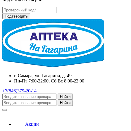
г. Самара, ул. Гагарина, д. 49
Пн-Пт 7:00-22:00, Сб,Вс 8:00-22:00
+7(846)379-20-14
Найти
Найти
Акции