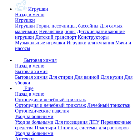
Игрушки
Назад в меню
Игрушки
Игрушки
Горки, песочницы, бассейны
Для самых
маленьких
Неваляшки, юлы
Детские развивающие
игрушки
Детский транспорт
Конструкторы
Музыкальные игрушки
Игрушки для купания
Мячи и
насосы
Бытовая химия
Назад в меню
Бытовая химия
Бытовая химия
Для стирки
Для ванной
Для кухни
Для
уборки
Еще
Назад в меню
Ортопедия и лечебный трикотаж
Ортопедия и лечебный трикотаж
Лечебный трикотаж
Ортопедические изделия
Уход за больными
Уход за больными
Для посещения ЛПУ
Перевязочные
средства
Пластыри
Шприцы, системы для растворов
Уход за больными
Аптечки