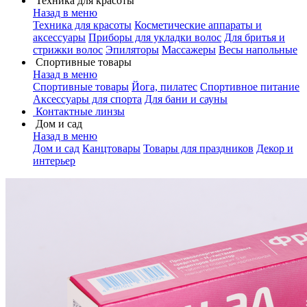
Техника для красоты
Назад в меню
Техника для красоты
Косметические аппараты и
аксессуары
Приборы для укладки волос
Для бритья и
стрижки волос
Эпиляторы
Массажеры
Весы напольные
Спортивные товары
Назад в меню
Спортивные товары
Йога, пилатес
Спортивное питание
Аксессуары для спорта
Для бани и сауны
Контактные линзы
Дом и сад
Назад в меню
Дом и сад
Канцтовары
Товары для праздников
Декор и
интерьер