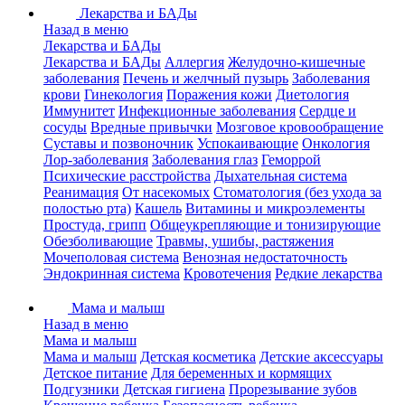
Лекарства и БАДы
Назад в меню
Лекарства и БАДы
Лекарства и БАДы
Аллергия
Желудочно-кишечные
заболевания
Печень и желчный пузырь
Заболевания
крови
Гинекология
Поражения кожи
Диетология
Иммунитет
Инфекционные заболевания
Сердце и
сосуды
Вредные привычки
Мозговое кровообращение
Суставы и позвоночник
Успокаивающие
Онкология
Лор-заболевания
Заболевания глаз
Геморрой
Психические расстройства
Дыхательная система
Реанимация
От насекомых
Стоматология (без ухода за
полостью рта)
Кашель
Витамины и микроэлементы
Простуда, грипп
Общеукрепляющие и тонизирующие
Обезболивающие
Травмы, ушибы, растяжения
Мочеполовая система
Венозная недостаточность
Эндокринная система
Кровотечения
Редкие лекарства
Мама и малыш
Назад в меню
Мама и малыш
Мама и малыш
Детская косметика
Детские аксессуары
Детское питание
Для беременных и кормящих
Подгузники
Детская гигиена
Прорезывание зубов