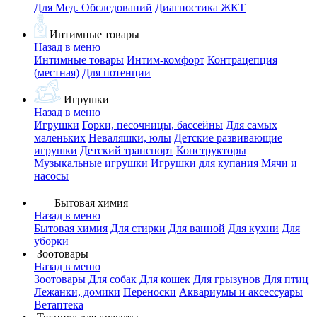
Для Мед. Обследований
Диагностика ЖКТ
Интимные товары
Назад в меню
Интимные товары
Интим-комфорт
Контрацепция
(местная)
Для потенции
Игрушки
Назад в меню
Игрушки
Горки, песочницы, бассейны
Для самых
маленьких
Неваляшки, юлы
Детские развивающие
игрушки
Детский транспорт
Конструкторы
Музыкальные игрушки
Игрушки для купания
Мячи и
насосы
Бытовая химия
Назад в меню
Бытовая химия
Для стирки
Для ванной
Для кухни
Для
уборки
Зоотовары
Назад в меню
Зоотовары
Для собак
Для кошек
Для грызунов
Для птиц
Лежанки, домики
Переноски
Аквариумы и аксессуары
Ветаптека