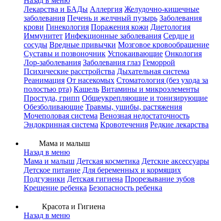
Назад в меню
Лекарства и БАДы
Аллергия
Желудочно-кишечные
заболевания
Печень и желчный пузырь
Заболевания
крови
Гинекология
Поражения кожи
Диетология
Иммунитет
Инфекционные заболевания
Сердце и
сосуды
Вредные привычки
Мозговое кровообращение
Суставы и позвоночник
Успокаивающие
Онкология
Лор-заболевания
Заболевания глаз
Геморрой
Психические расстройства
Дыхательная система
Реанимация
От насекомых
Стоматология (без ухода за
полостью рта)
Кашель
Витамины и микроэлементы
Простуда, грипп
Общеукрепляющие и тонизирующие
Обезболивающие
Травмы, ушибы, растяжения
Мочеполовая система
Венозная недостаточность
Эндокринная система
Кровотечения
Редкие лекарства
Мама и малыш
Назад в меню
Мама и малыш
Детская косметика
Детские аксессуары
Детское питание
Для беременных и кормящих
Подгузники
Детская гигиена
Прорезывание зубов
Крещение ребенка
Безопасность ребенка
Красота и Гигиена
Назад в меню