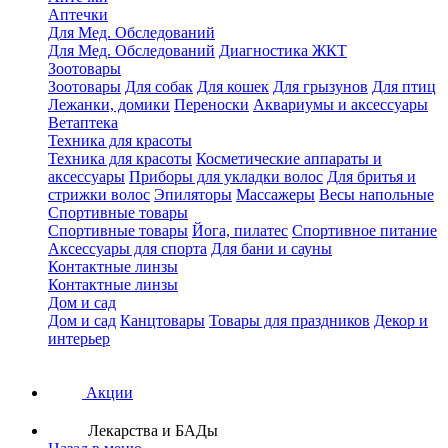
Аптечки
Для Мед. Обследований
Для Мед. Обследований
Диагностика ЖКТ
Зоотовары
Зоотовары
Для собак
Для кошек
Для грызунов
Для птиц
Лежанки, домики
Переноски
Аквариумы и аксессуары
Ветаптека
Техника для красоты
Техника для красоты
Косметические аппараты и
аксессуары
Приборы для укладки волос
Для бритья и
стрижки волос
Эпиляторы
Массажеры
Весы напольные
Спортивные товары
Спортивные товары
Йога, пилатес
Спортивное питание
Аксессуары для спорта
Для бани и сауны
Контактные линзы
Контактные линзы
Дом и сад
Дом и сад
Канцтовары
Товары для праздников
Декор и
интерьер
Акции
Лекарства и БАДы