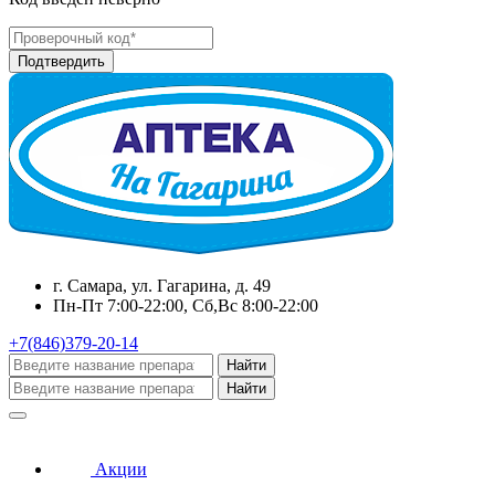
г. Самара, ул. Гагарина, д. 49
Пн-Пт 7:00-22:00, Сб,Вс 8:00-22:00
+7(846)379-20-14
Найти
Найти
Акции