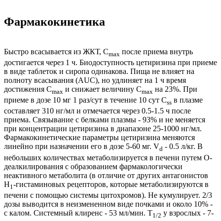
Фармакокинетика
Быстро всасывается из ЖКТ, C
после приема внутрь
max
достигается через 1 ч. Биодоступность цетиризина при приеме
в виде таблеток и сиропа одинакова. Пища не влияет на
полноту всасывания (AUC), но удлиняет на 1 ч время
достижения C
и снижает величину C
на 23%. При
max
max
приеме в дозе 10 мг 1 раз/сут в течение 10 сут C
в плазме
ss
составляет 310 нг/мл и отмечается через 0.5-1.5 ч после
приема. Связывание с белками плазмы - 93% и не меняется
при концентрации цетиризина в диапазоне 25-1000 нг/мл.
Фармакокинетические параметры цетиризина меняются
линейно при назначении его в дозе 5-60 мг. V
- 0.5 л/кг. В
d
небольших количествах метаболизируется в печени путем O-
деалкилирования с образованием фармакологически
неактивного метаболита (в отличие от других антагонистов
Н
-гистаминовых рецепторов, которые метаболизируются в
1
печени с помощью системы цитохромов). Не кумулирует. 2/3
дозы выводится в неизмененном виде почками и около 10% -
с калом. Системный клиренс - 53 мл/мин. T
у взрослых - 7-
1/2