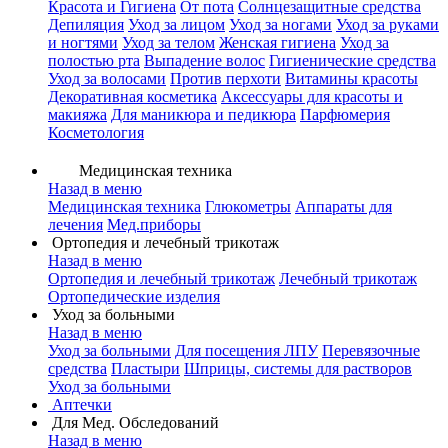
Красота и Гигиена
От пота
Солнцезащитные средства
Депиляция
Уход за лицом
Уход за ногами
Уход за руками
и ногтями
Уход за телом
Женская гигиена
Уход за
полостью рта
Выпадение волос
Гигиенические средства
Уход за волосами
Против перхоти
Витамины красоты
Декоративная косметика
Аксессуары для красоты и
макияжа
Для маникюра и педикюра
Парфюмерия
Косметология
Медицинская техника
Назад в меню
Медицинская техника
Глюкометры
Аппараты для
лечения
Мед.приборы
Ортопедия и лечебный трикотаж
Назад в меню
Ортопедия и лечебный трикотаж
Лечебный трикотаж
Ортопедические изделия
Уход за больными
Назад в меню
Уход за больными
Для посещения ЛПУ
Перевязочные
средства
Пластыри
Шприцы, системы для растворов
Уход за больными
Аптечки
Для Мед. Обследований
Назад в меню