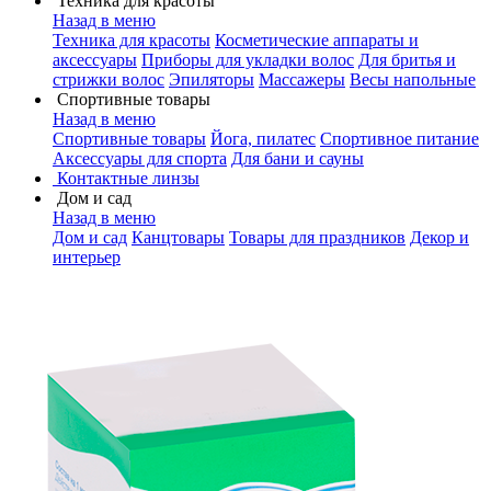
Техника для красоты
Назад в меню
Техника для красоты
Косметические аппараты и
аксессуары
Приборы для укладки волос
Для бритья и
стрижки волос
Эпиляторы
Массажеры
Весы напольные
Спортивные товары
Назад в меню
Спортивные товары
Йога, пилатес
Спортивное питание
Аксессуары для спорта
Для бани и сауны
Контактные линзы
Дом и сад
Назад в меню
Дом и сад
Канцтовары
Товары для праздников
Декор и
интерьер