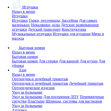
Игрушки
Назад в меню
Игрушки
Игрушки
Горки, песочницы, бассейны
Для самых
маленьких
Неваляшки, юлы
Детские развивающие
игрушки
Детский транспорт
Конструкторы
Музыкальные игрушки
Игрушки для купания
Мячи и
насосы
Бытовая химия
Назад в меню
Бытовая химия
Бытовая химия
Для стирки
Для ванной
Для кухни
Для
уборки
Еще
Назад в меню
Ортопедия и лечебный трикотаж
Ортопедия и лечебный трикотаж
Лечебный трикотаж
Ортопедические изделия
Уход за больными
Уход за больными
Для посещения ЛПУ
Перевязочные
средства
Пластыри
Шприцы, системы для растворов
Уход за больными
Аптечки