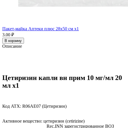
Пакет-майка Аптеки плюс 28х50 см x1
3.00 ₽
В корзину
Описание
Цетиризин капли вн прим 10 мг/мл 20
мл x1
Код ATX:
R06AE07
(Цетиризин)
Активное вещество:
цетиризин
(cetirizine)
Rec.INN
зарегистрированное ВОЗ