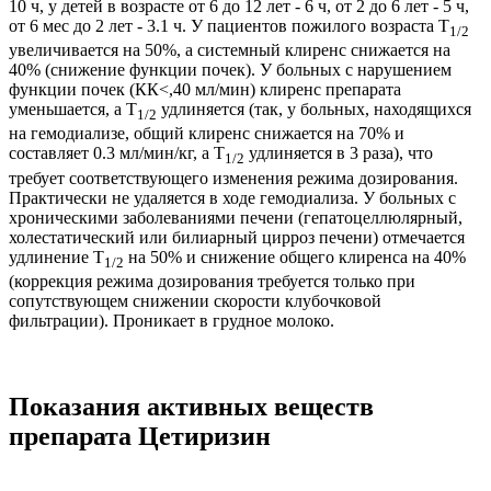
10 ч, у детей в возрасте от 6 до 12 лет - 6 ч, от 2 до 6 лет - 5 ч,
от 6 мес до 2 лет - 3.1 ч. У пациентов пожилого возраста T
1/2
увеличивается на 50%, а системный клиренс снижается на
40% (снижение функции почек). У больных с нарушением
функции почек (КК<,40 мл/мин) клиренс препарата
уменьшается, а T
удлиняется (так, у больных, находящихся
1/2
на гемодиализе, общий клиренс снижается на 70% и
составляет 0.3 мл/мин/кг, а T
удлиняется в 3 раза), что
1/2
требует соответствующего изменения режима дозирования.
Практически не удаляется в ходе гемодиализа. У больных с
хроническими заболеваниями печени (гепатоцеллюлярный,
холестатический или билиарный цирроз печени) отмечается
удлинение T
на 50% и снижение общего клиренса на 40%
1/2
(коррекция режима дозирования требуется только при
сопутствующем снижении скорости клубочковой
фильтрации). Проникает в грудное молоко.
Показания активных веществ
препарата Цетиризин