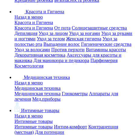
Крещение ребенка
Безопасность ребенка
Красота и Гигиена
Назад в меню
Красота и Гигиена
Красота и Гигиена
От пота
Солнцезащитные средства
Депиляция
Уход за лицом
Уход за ногами
Уход за руками
и ногтями
Уход за телом
Женская гигиена
Уход за
полостью рта
Выпадение волос
Гигиенические средства
Уход за волосами
Против перхоти
Витамины красоты
Декоративная косметика
Аксессуары для красоты и
макияжа
Для маникюра и педикюра
Парфюмерия
Косметология
Медицинская техника
Назад в меню
Медицинская техника
Медицинская техника
Глюкометры
Аппараты для
лечения
Мед.приборы
Интимные товары
Назад в меню
Интимные товары
Интимные товары
Интим-комфорт
Контрацепция
(местная)
Для потенции