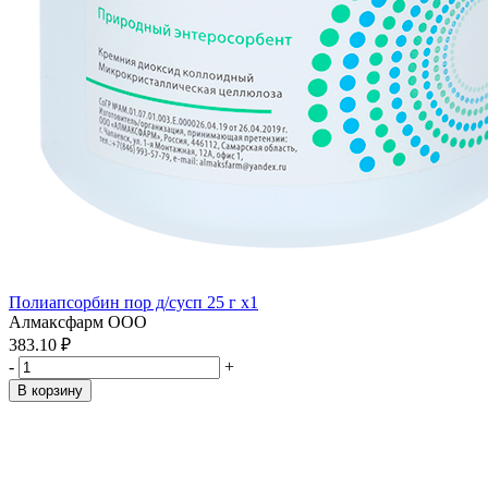
Полиапсорбин пор д/сусп 25 г x1
Алмаксфарм ООО
383.10 ₽
-
+
В корзину