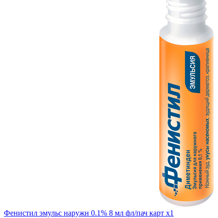
Фенистил эмульс наружн 0.1% 8 мл фл/пач карт x1