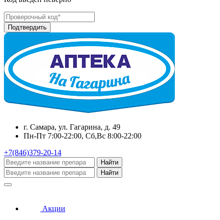
г. Самара, ул. Гагарина, д. 49
Пн-Пт 7:00-22:00, Сб,Вс 8:00-22:00
+7(846)379-20-14
Найти
Найти
Акции