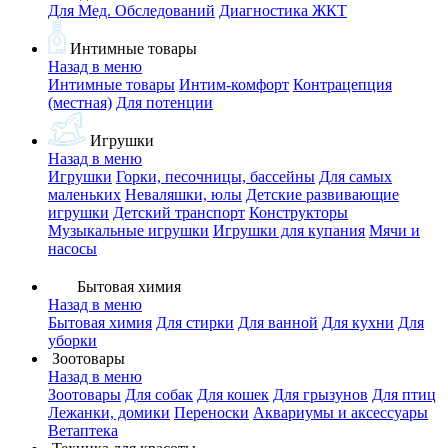
Для Мед. Обследований
Диагностика ЖКТ
Интимные товары
Назад в меню
Интимные товары
Интим-комфорт
Контрацепция
(местная)
Для потенции
Игрушки
Назад в меню
Игрушки
Горки, песочницы, бассейны
Для самых
маленьких
Неваляшки, юлы
Детские развивающие
игрушки
Детский транспорт
Конструкторы
Музыкальные игрушки
Игрушки для купания
Мячи и
насосы
Бытовая химия
Назад в меню
Бытовая химия
Для стирки
Для ванной
Для кухни
Для
уборки
Зоотовары
Назад в меню
Зоотовары
Для собак
Для кошек
Для грызунов
Для птиц
Лежанки, домики
Переноски
Аквариумы и аксессуары
Ветаптека