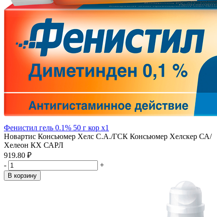
Фенистил гель 0.1% 50 г кор x1
Новартис Консьюмер Хелс С.А./ГСК Консьюмер Хелскер СА/
Хелеон КХ САРЛ
919.80 ₽
-
+
В корзину