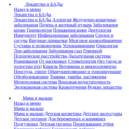
Лекарства и БАДы
Назад в меню
Лекарства и БАДы
Лекарства и БАДы
Аллергия
Желудочно-кишечные
заболевания
Печень и желчный пузырь
Заболевания
крови
Гинекология
Поражения кожи
Диетология
Иммунитет
Инфекционные заболевания
Сердце и
сосуды
Вредные привычки
Мозговое кровообращение
Суставы и позвоночник
Успокаивающие
Онкология
Лор-заболевания
Заболевания глаз
Геморрой
Психические расстройства
Дыхательная система
Реанимация
От насекомых
Стоматология (без ухода за
полостью рта)
Кашель
Витамины и микроэлементы
Простуда, грипп
Общеукрепляющие и тонизирующие
Обезболивающие
Травмы, ушибы, растяжения
Мочеполовая система
Венозная недостаточность
Эндокринная система
Кровотечения
Редкие лекарства
Мама и малыш
Назад в меню
Мама и малыш
Мама и малыш
Детская косметика
Детские аксессуары
Детское питание
Для беременных и кормящих
Подгузники
Детская гигиена
Прорезывание зубов