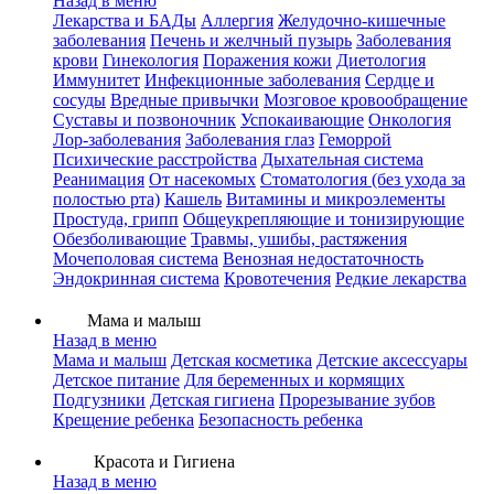
Назад в меню
Лекарства и БАДы
Аллергия
Желудочно-кишечные
заболевания
Печень и желчный пузырь
Заболевания
крови
Гинекология
Поражения кожи
Диетология
Иммунитет
Инфекционные заболевания
Сердце и
сосуды
Вредные привычки
Мозговое кровообращение
Суставы и позвоночник
Успокаивающие
Онкология
Лор-заболевания
Заболевания глаз
Геморрой
Психические расстройства
Дыхательная система
Реанимация
От насекомых
Стоматология (без ухода за
полостью рта)
Кашель
Витамины и микроэлементы
Простуда, грипп
Общеукрепляющие и тонизирующие
Обезболивающие
Травмы, ушибы, растяжения
Мочеполовая система
Венозная недостаточность
Эндокринная система
Кровотечения
Редкие лекарства
Мама и малыш
Назад в меню
Мама и малыш
Детская косметика
Детские аксессуары
Детское питание
Для беременных и кормящих
Подгузники
Детская гигиена
Прорезывание зубов
Крещение ребенка
Безопасность ребенка
Красота и Гигиена
Назад в меню