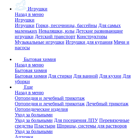
Игрушки
Назад в меню
Игрушки
Игрушки
Горки, песочницы, бассейны
Для самых
маленьких
Неваляшки, юлы
Детские развивающие
игрушки
Детский транспорт
Конструкторы
Музыкальные игрушки
Игрушки для купания
Мячи и
насосы
Бытовая химия
Назад в меню
Бытовая химия
Бытовая химия
Для стирки
Для ванной
Для кухни
Для
уборки
Еще
Назад в меню
Ортопедия и лечебный трикотаж
Ортопедия и лечебный трикотаж
Лечебный трикотаж
Ортопедические изделия
Уход за больными
Уход за больными
Для посещения ЛПУ
Перевязочные
средства
Пластыри
Шприцы, системы для растворов
Уход за больными
Аптечки