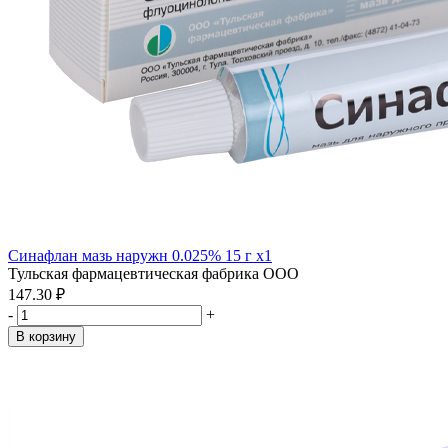
Синафлан мазь наружн 0.025% 15 г x1
Тульская фармацевтическая фабрика ООО
147.30 ₽
-
+
В корзину