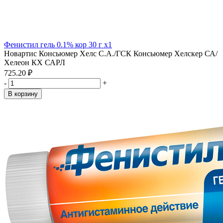
Фенистил гель 0.1% кор 30 г x1
Новартис Консьюмер Хелс С.А./ГСК Консьюмер Хелскер СА/
Хелеон КХ САРЛ
725.20 ₽
-
+
В корзину