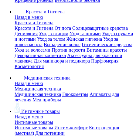
Крещение ребенка
Безопасность ребенка
Красота и Гигиена
Назад в меню
Красота и Гигиена
Красота и Гигиена
От пота
Солнцезащитные средства
Депиляция
Уход за лицом
Уход за ногами
Уход за руками
и ногтями
Уход за телом
Женская гигиена
Уход за
полостью рта
Выпадение волос
Гигиенические средства
Уход за волосами
Против перхоти
Витамины красоты
Декоративная косметика
Аксессуары для красоты и
макияжа
Для маникюра и педикюра
Парфюмерия
Косметология
Медицинская техника
Назад в меню
Медицинская техника
Медицинская техника
Глюкометры
Аппараты для
лечения
Мед.приборы
Интимные товары
Назад в меню
Интимные товары
Интимные товары
Интим-комфорт
Контрацепция
(местная)
Для потенции