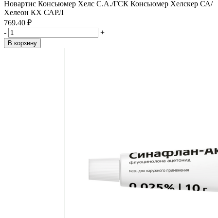
Новартис Консьюмер Хелс С.А./ГСК Консьюмер Хелскер СА/
Хелеон КХ САРЛ
769.40 ₽
-
+
В корзину