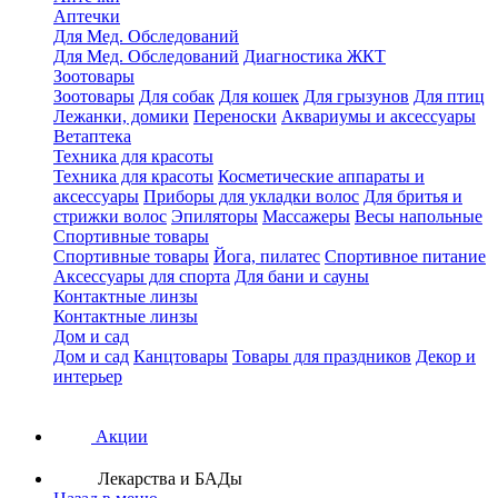
Аптечки
Для Мед. Обследований
Для Мед. Обследований
Диагностика ЖКТ
Зоотовары
Зоотовары
Для собак
Для кошек
Для грызунов
Для птиц
Лежанки, домики
Переноски
Аквариумы и аксессуары
Ветаптека
Техника для красоты
Техника для красоты
Косметические аппараты и
аксессуары
Приборы для укладки волос
Для бритья и
стрижки волос
Эпиляторы
Массажеры
Весы напольные
Спортивные товары
Спортивные товары
Йога, пилатес
Спортивное питание
Аксессуары для спорта
Для бани и сауны
Контактные линзы
Контактные линзы
Дом и сад
Дом и сад
Канцтовары
Товары для праздников
Декор и
интерьер
Акции
Лекарства и БАДы