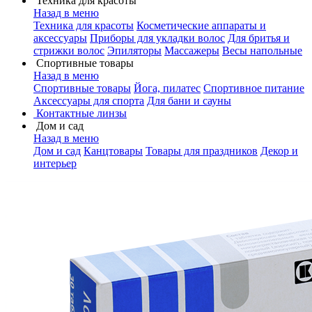
Техника для красоты
Назад в меню
Техника для красоты
Косметические аппараты и
аксессуары
Приборы для укладки волос
Для бритья и
стрижки волос
Эпиляторы
Массажеры
Весы напольные
Спортивные товары
Назад в меню
Спортивные товары
Йога, пилатес
Спортивное питание
Аксессуары для спорта
Для бани и сауны
Контактные линзы
Дом и сад
Назад в меню
Дом и сад
Канцтовары
Товары для праздников
Декор и
интерьер