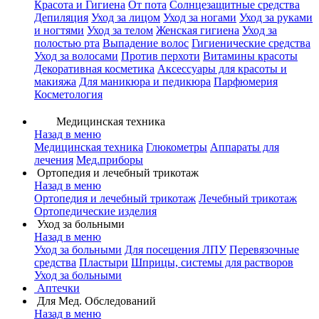
Красота и Гигиена
От пота
Солнцезащитные средства
Депиляция
Уход за лицом
Уход за ногами
Уход за руками
и ногтями
Уход за телом
Женская гигиена
Уход за
полостью рта
Выпадение волос
Гигиенические средства
Уход за волосами
Против перхоти
Витамины красоты
Декоративная косметика
Аксессуары для красоты и
макияжа
Для маникюра и педикюра
Парфюмерия
Косметология
Медицинская техника
Назад в меню
Медицинская техника
Глюкометры
Аппараты для
лечения
Мед.приборы
Ортопедия и лечебный трикотаж
Назад в меню
Ортопедия и лечебный трикотаж
Лечебный трикотаж
Ортопедические изделия
Уход за больными
Назад в меню
Уход за больными
Для посещения ЛПУ
Перевязочные
средства
Пластыри
Шприцы, системы для растворов
Уход за больными
Аптечки
Для Мед. Обследований
Назад в меню