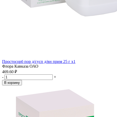
Простосорб пор д/сусп д/вн прим 25 г x1
Флора Кавказа ОАО
469.60 ₽
-
+
В корзину