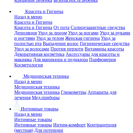
Крещение ребенка
Безопасность ребенка
Красота и Гигиена
Назад в меню
Красота и Гигиена
Красота и Гигиена
От пота
Солнцезащитные средства
Депиляция
Уход за лицом
Уход за ногами
Уход за руками
и ногтями
Уход за телом
Женская гигиена
Уход за
полостью рта
Выпадение волос
Гигиенические средства
Уход за волосами
Против перхоти
Витамины красоты
Декоративная косметика
Аксессуары для красоты и
макияжа
Для маникюра и педикюра
Парфюмерия
Косметология
Медицинская техника
Назад в меню
Медицинская техника
Медицинская техника
Глюкометры
Аппараты для
лечения
Мед.приборы
Интимные товары
Назад в меню
Интимные товары
Интимные товары
Интим-комфорт
Контрацепция
(местная)
Для потенции