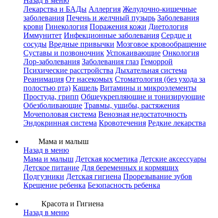
Назад в меню
Лекарства и БАДы
Аллергия
Желудочно-кишечные
заболевания
Печень и желчный пузырь
Заболевания
крови
Гинекология
Поражения кожи
Диетология
Иммунитет
Инфекционные заболевания
Сердце и
сосуды
Вредные привычки
Мозговое кровообращение
Суставы и позвоночник
Успокаивающие
Онкология
Лор-заболевания
Заболевания глаз
Геморрой
Психические расстройства
Дыхательная система
Реанимация
От насекомых
Стоматология (без ухода за
полостью рта)
Кашель
Витамины и микроэлементы
Простуда, грипп
Общеукрепляющие и тонизирующие
Обезболивающие
Травмы, ушибы, растяжения
Мочеполовая система
Венозная недостаточность
Эндокринная система
Кровотечения
Редкие лекарства
Мама и малыш
Назад в меню
Мама и малыш
Детская косметика
Детские аксессуары
Детское питание
Для беременных и кормящих
Подгузники
Детская гигиена
Прорезывание зубов
Крещение ребенка
Безопасность ребенка
Красота и Гигиена
Назад в меню