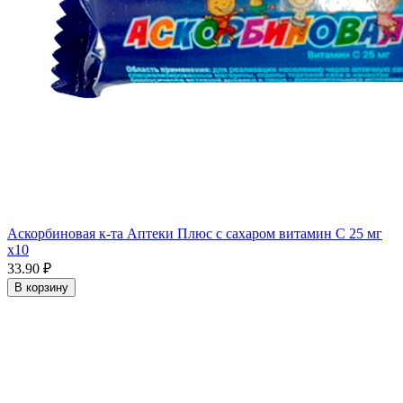
Аскорбиновая к-та Аптеки Плюс с сахаром витамин С 25 мг
x10
33.90 ₽
В корзину