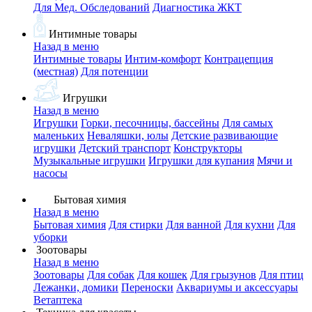
Для Мед. Обследований
Диагностика ЖКТ
Интимные товары
Назад в меню
Интимные товары
Интим-комфорт
Контрацепция
(местная)
Для потенции
Игрушки
Назад в меню
Игрушки
Горки, песочницы, бассейны
Для самых
маленьких
Неваляшки, юлы
Детские развивающие
игрушки
Детский транспорт
Конструкторы
Музыкальные игрушки
Игрушки для купания
Мячи и
насосы
Бытовая химия
Назад в меню
Бытовая химия
Для стирки
Для ванной
Для кухни
Для
уборки
Зоотовары
Назад в меню
Зоотовары
Для собак
Для кошек
Для грызунов
Для птиц
Лежанки, домики
Переноски
Аквариумы и аксессуары
Ветаптека