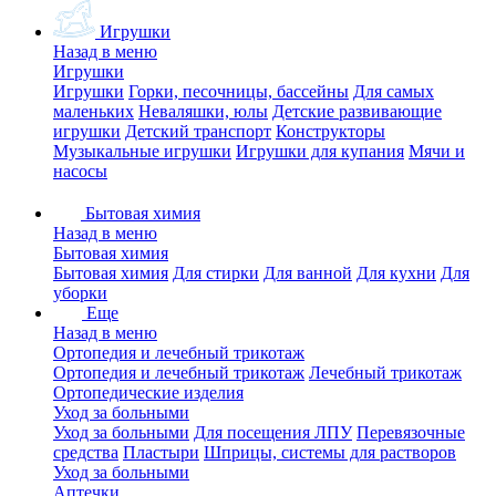
Игрушки
Назад в меню
Игрушки
Игрушки
Горки, песочницы, бассейны
Для самых
маленьких
Неваляшки, юлы
Детские развивающие
игрушки
Детский транспорт
Конструкторы
Музыкальные игрушки
Игрушки для купания
Мячи и
насосы
Бытовая химия
Назад в меню
Бытовая химия
Бытовая химия
Для стирки
Для ванной
Для кухни
Для
уборки
Еще
Назад в меню
Ортопедия и лечебный трикотаж
Ортопедия и лечебный трикотаж
Лечебный трикотаж
Ортопедические изделия
Уход за больными
Уход за больными
Для посещения ЛПУ
Перевязочные
средства
Пластыри
Шприцы, системы для растворов
Уход за больными
Аптечки