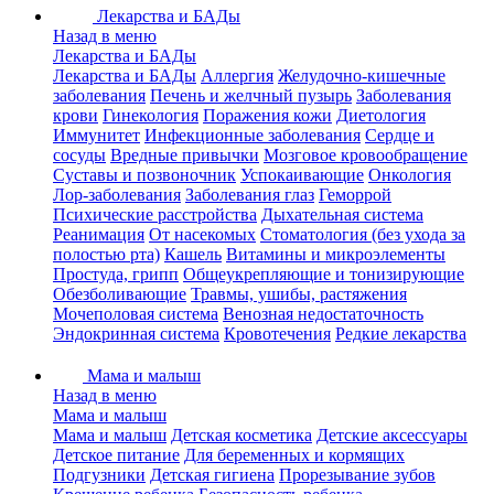
Лекарства и БАДы
Назад в меню
Лекарства и БАДы
Лекарства и БАДы
Аллергия
Желудочно-кишечные
заболевания
Печень и желчный пузырь
Заболевания
крови
Гинекология
Поражения кожи
Диетология
Иммунитет
Инфекционные заболевания
Сердце и
сосуды
Вредные привычки
Мозговое кровообращение
Суставы и позвоночник
Успокаивающие
Онкология
Лор-заболевания
Заболевания глаз
Геморрой
Психические расстройства
Дыхательная система
Реанимация
От насекомых
Стоматология (без ухода за
полостью рта)
Кашель
Витамины и микроэлементы
Простуда, грипп
Общеукрепляющие и тонизирующие
Обезболивающие
Травмы, ушибы, растяжения
Мочеполовая система
Венозная недостаточность
Эндокринная система
Кровотечения
Редкие лекарства
Мама и малыш
Назад в меню
Мама и малыш
Мама и малыш
Детская косметика
Детские аксессуары
Детское питание
Для беременных и кормящих
Подгузники
Детская гигиена
Прорезывание зубов