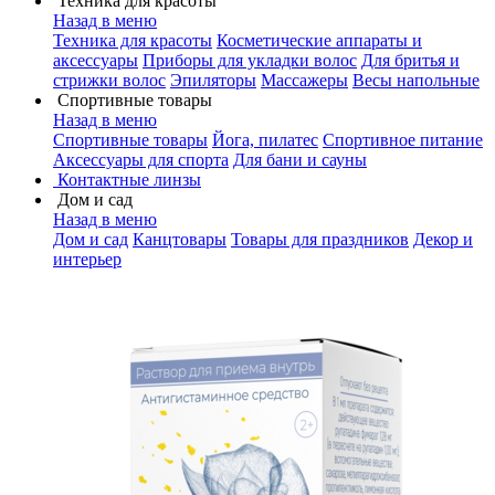
Техника для красоты
Назад в меню
Техника для красоты
Косметические аппараты и
аксессуары
Приборы для укладки волос
Для бритья и
стрижки волос
Эпиляторы
Массажеры
Весы напольные
Спортивные товары
Назад в меню
Спортивные товары
Йога, пилатес
Спортивное питание
Аксессуары для спорта
Для бани и сауны
Контактные линзы
Дом и сад
Назад в меню
Дом и сад
Канцтовары
Товары для праздников
Декор и
интерьер