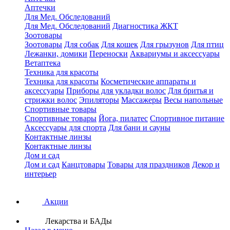
Аптечки
Для Мед. Обследований
Для Мед. Обследований
Диагностика ЖКТ
Зоотовары
Зоотовары
Для собак
Для кошек
Для грызунов
Для птиц
Лежанки, домики
Переноски
Аквариумы и аксессуары
Ветаптека
Техника для красоты
Техника для красоты
Косметические аппараты и
аксессуары
Приборы для укладки волос
Для бритья и
стрижки волос
Эпиляторы
Массажеры
Весы напольные
Спортивные товары
Спортивные товары
Йога, пилатес
Спортивное питание
Аксессуары для спорта
Для бани и сауны
Контактные линзы
Контактные линзы
Дом и сад
Дом и сад
Канцтовары
Товары для праздников
Декор и
интерьер
Акции
Лекарства и БАДы