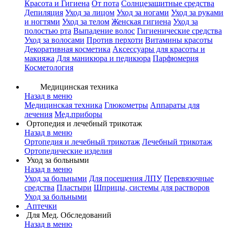
Красота и Гигиена
От пота
Солнцезащитные средства
Депиляция
Уход за лицом
Уход за ногами
Уход за руками
и ногтями
Уход за телом
Женская гигиена
Уход за
полостью рта
Выпадение волос
Гигиенические средства
Уход за волосами
Против перхоти
Витамины красоты
Декоративная косметика
Аксессуары для красоты и
макияжа
Для маникюра и педикюра
Парфюмерия
Косметология
Медицинская техника
Назад в меню
Медицинская техника
Глюкометры
Аппараты для
лечения
Мед.приборы
Ортопедия и лечебный трикотаж
Назад в меню
Ортопедия и лечебный трикотаж
Лечебный трикотаж
Ортопедические изделия
Уход за больными
Назад в меню
Уход за больными
Для посещения ЛПУ
Перевязочные
средства
Пластыри
Шприцы, системы для растворов
Уход за больными
Аптечки
Для Мед. Обследований
Назад в меню