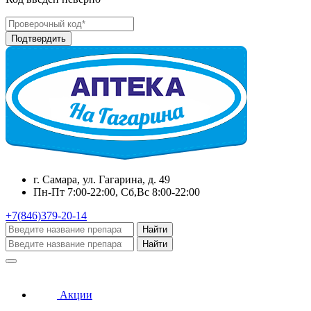
г. Самара, ул. Гагарина, д. 49
Пн-Пт 7:00-22:00, Сб,Вс 8:00-22:00
+7(846)379-20-14
Найти
Найти
Акции