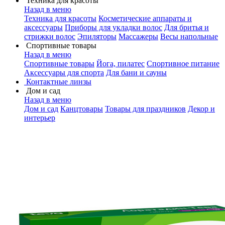
Техника для красоты
Назад в меню
Техника для красоты
Косметические аппараты и
аксессуары
Приборы для укладки волос
Для бритья и
стрижки волос
Эпиляторы
Массажеры
Весы напольные
Спортивные товары
Назад в меню
Спортивные товары
Йога, пилатес
Спортивное питание
Аксессуары для спорта
Для бани и сауны
Контактные линзы
Дом и сад
Назад в меню
Дом и сад
Канцтовары
Товары для праздников
Декор и
интерьер