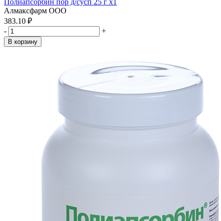
Полиапсорбин пор д/сусп 25 г x1
Алмаксфарм ООО
383.10 ₽
-
+
В корзину