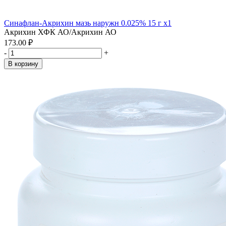
Синафлан-Акрихин мазь наружн 0.025% 15 г x1
Акрихин ХФК АО/Акрихин АО
173.00 ₽
-
+
В корзину