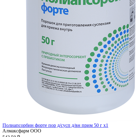
Полиапсорбин форте пор д/сусп д/вн прим 50 г x1
Алмаксфарм ООО