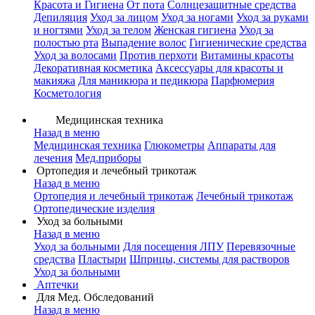
Красота и Гигиена
От пота
Солнцезащитные средства
Депиляция
Уход за лицом
Уход за ногами
Уход за руками
и ногтями
Уход за телом
Женская гигиена
Уход за
полостью рта
Выпадение волос
Гигиенические средства
Уход за волосами
Против перхоти
Витамины красоты
Декоративная косметика
Аксессуары для красоты и
макияжа
Для маникюра и педикюра
Парфюмерия
Косметология
Медицинская техника
Назад в меню
Медицинская техника
Глюкометры
Аппараты для
лечения
Мед.приборы
Ортопедия и лечебный трикотаж
Назад в меню
Ортопедия и лечебный трикотаж
Лечебный трикотаж
Ортопедические изделия
Уход за больными
Назад в меню
Уход за больными
Для посещения ЛПУ
Перевязочные
средства
Пластыри
Шприцы, системы для растворов
Уход за больными
Аптечки
Для Мед. Обследований
Назад в меню