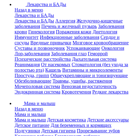
Лекарства и БАДы
Назад в меню
Лекарства и БАДы
Лекарства и БАДы
Аллергия
Желудочно-кишечные
заболевания
Печень и желчный пузырь
Заболевания
крови
Гинекология
Поражения кожи
Диетология
Иммунитет
Инфекционные заболевания
Сердце и
сосуды
Вредные привычки
Мозговое кровообращение
Суставы и позвоночник
Успокаивающие
Онкология
Лор-заболевания
Заболевания глаз
Геморрой
Психические расстройства
Дыхательная система
Реанимация
От насекомых
Стоматология (без ухода за
полостью рта)
Кашель
Витамины и микроэлементы
Простуда, грипп
Общеукрепляющие и тонизирующие
Обезболивающие
Травмы, ушибы, растяжения
Мочеполовая система
Венозная недостаточность
Эндокринная система
Кровотечения
Редкие лекарства
Мама и малыш
Назад в меню
Мама и малыш
Мама и малыш
Детская косметика
Детские аксессуары
Детское питание
Для беременных и кормящих
Подгузники
Детская гигиена
Прорезывание зубов