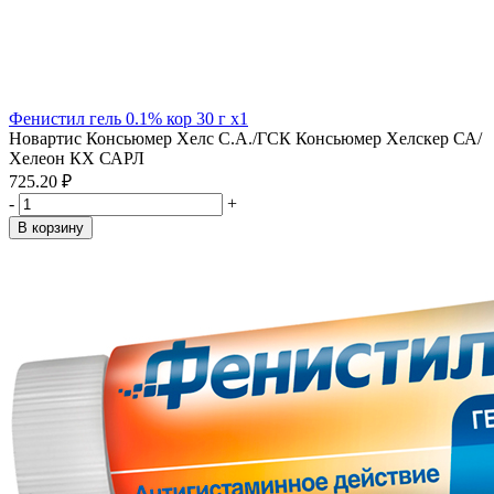
Фенистил гель 0.1% кор 30 г x1
Новартис Консьюмер Хелс С.А./ГСК Консьюмер Хелскер СА/
Хелеон КХ САРЛ
725.20 ₽
-
+
В корзину