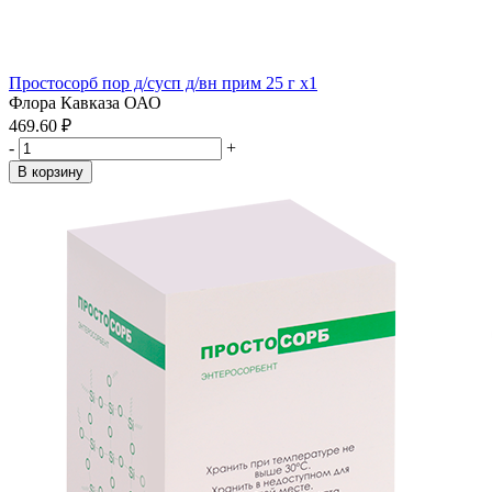
Простосорб пор д/сусп д/вн прим 25 г x1
Флора Кавказа ОАО
469.60 ₽
-
+
В корзину