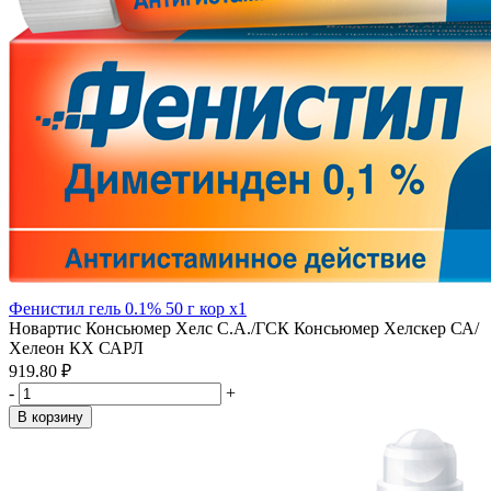
Фенистил гель 0.1% 50 г кор x1
Новартис Консьюмер Хелс С.А./ГСК Консьюмер Хелскер СА/
Хелеон КХ САРЛ
919.80 ₽
-
+
В корзину