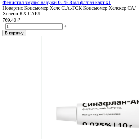
Фенистил эмульс наружн 0.1% 8 мл фл/пач карт x1
Новартис Консьюмер Хелс С.А./ГСК Консьюмер Хелскер СА/
Хелеон КХ САРЛ
769.40 ₽
-
+
В корзину