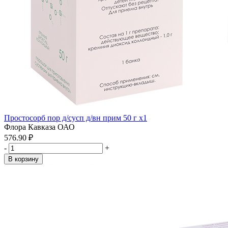
Простосорб пор д/сусп д/вн прим 50 г x1
Флора Кавказа ОАО
576.90 ₽
-
+
В корзину