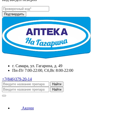
г. Самара, ул. Гагарина, д. 49
Пн-Пт 7:00-22:00, Сб,Вс 8:00-22:00
+7(846)379-20-14
Найти
Найти
Акции