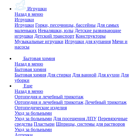
Игрушки
Назад в меню
Игрушки
Игрушки
Горки, песочницы, бассейны
Для самых
маленьких
Неваляшки, юлы
Детские развивающие
игрушки
Детский транспорт
Конструкторы
Музыкальные игрушки
Игрушки для купания
Мячи и
насосы
Бытовая химия
Назад в меню
Бытовая химия
Бытовая химия
Для стирки
Для ванной
Для кухни
Для
уборки
Еще
Назад в меню
Ортопедия и лечебный трикотаж
Ортопедия и лечебный трикотаж
Лечебный трикотаж
Ортопедические изделия
Уход за больными
Уход за больными
Для посещения ЛПУ
Перевязочные
средства
Пластыри
Шприцы, системы для растворов
Уход за больными
Аптечки