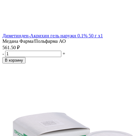
Диметинден-Акрихин гель наружн 0.1% 50 г x1
Медана Фарма/Польфарма АО
561.50 ₽
-
+
В корзину