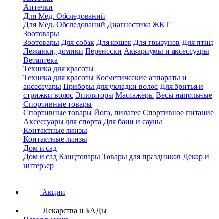
Аптечки
Для Мед. Обследований
Для Мед. Обследований
Диагностика ЖКТ
Зоотовары
Зоотовары
Для собак
Для кошек
Для грызунов
Для птиц
Лежанки, домики
Переноски
Аквариумы и аксессуары
Ветаптека
Техника для красоты
Техника для красоты
Косметические аппараты и
аксессуары
Приборы для укладки волос
Для бритья и
стрижки волос
Эпиляторы
Массажеры
Весы напольные
Спортивные товары
Спортивные товары
Йога, пилатес
Спортивное питание
Аксессуары для спорта
Для бани и сауны
Контактные линзы
Контактные линзы
Дом и сад
Дом и сад
Канцтовары
Товары для праздников
Декор и
интерьер
Акции
Лекарства и БАДы