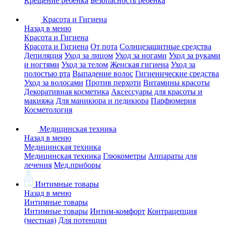
Крещение ребенка
Безопасность ребенка
Красота и Гигиена
Назад в меню
Красота и Гигиена
Красота и Гигиена
От пота
Солнцезащитные средства
Депиляция
Уход за лицом
Уход за ногами
Уход за руками
и ногтями
Уход за телом
Женская гигиена
Уход за
полостью рта
Выпадение волос
Гигиенические средства
Уход за волосами
Против перхоти
Витамины красоты
Декоративная косметика
Аксессуары для красоты и
макияжа
Для маникюра и педикюра
Парфюмерия
Косметология
Медицинская техника
Назад в меню
Медицинская техника
Медицинская техника
Глюкометры
Аппараты для
лечения
Мед.приборы
Интимные товары
Назад в меню
Интимные товары
Интимные товары
Интим-комфорт
Контрацепция
(местная)
Для потенции