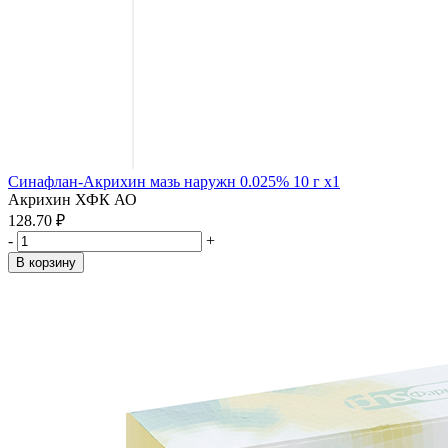
Синафлан-Акрихин мазь наружн 0.025% 10 г x1
Акрихин ХФК АО
128.70 ₽
-
+
В корзину