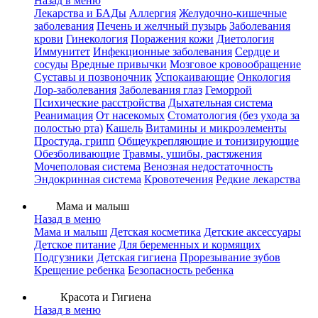
Назад в меню
Лекарства и БАДы
Аллергия
Желудочно-кишечные
заболевания
Печень и желчный пузырь
Заболевания
крови
Гинекология
Поражения кожи
Диетология
Иммунитет
Инфекционные заболевания
Сердце и
сосуды
Вредные привычки
Мозговое кровообращение
Суставы и позвоночник
Успокаивающие
Онкология
Лор-заболевания
Заболевания глаз
Геморрой
Психические расстройства
Дыхательная система
Реанимация
От насекомых
Стоматология (без ухода за
полостью рта)
Кашель
Витамины и микроэлементы
Простуда, грипп
Общеукрепляющие и тонизирующие
Обезболивающие
Травмы, ушибы, растяжения
Мочеполовая система
Венозная недостаточность
Эндокринная система
Кровотечения
Редкие лекарства
Мама и малыш
Назад в меню
Мама и малыш
Детская косметика
Детские аксессуары
Детское питание
Для беременных и кормящих
Подгузники
Детская гигиена
Прорезывание зубов
Крещение ребенка
Безопасность ребенка
Красота и Гигиена
Назад в меню