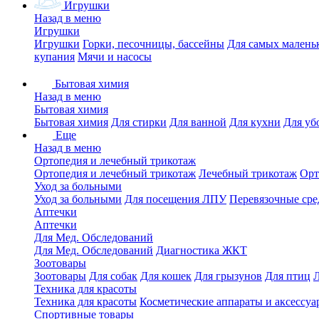
Игрушки
Назад в меню
Игрушки
Игрушки
Горки, песочницы, бассейны
Для самых малень
купания
Мячи и насосы
Бытовая химия
Назад в меню
Бытовая химия
Бытовая химия
Для стирки
Для ванной
Для кухни
Для уб
Еще
Назад в меню
Ортопедия и лечебный трикотаж
Ортопедия и лечебный трикотаж
Лечебный трикотаж
Орт
Уход за больными
Уход за больными
Для посещения ЛПУ
Перевязочные сре
Аптечки
Аптечки
Для Мед. Обследований
Для Мед. Обследований
Диагностика ЖКТ
Зоотовары
Зоотовары
Для собак
Для кошек
Для грызунов
Для птиц
Техника для красоты
Техника для красоты
Косметические аппараты и аксессуа
Спортивные товары