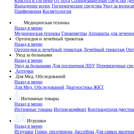
Красота и Гигиена
От пота
Солнцезащитные средства
Де
Выпадение волос
Гигиенические средства
Уход за волоса
Парфюмерия
Косметология
Медицинская техника
Назад в меню
Медицинская техника
Глюкометры
Аппараты для лечени
Ортопедия и лечебный трикотаж
Назад в меню
Ортопедия и лечебный трикотаж
Лечебный трикотаж
Орт
Уход за больными
Назад в меню
Уход за больными
Для посещения ЛПУ
Перевязочные сре
Аптечки
Для Мед. Обследований
Назад в меню
Для Мед. Обследований
Диагностика ЖКТ
Интимные товары
Назад в меню
Интимные товары
Интим-комфорт
Контрацепция (местна
Игрушки
Назад в меню
Игрушки
Горки, песочницы, бассейны
Для самых малень