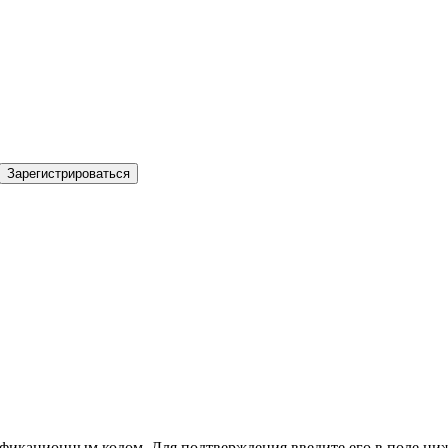
Зарегистрироваться
фикационным кодом. Для подтверждения введите его в поле ниж