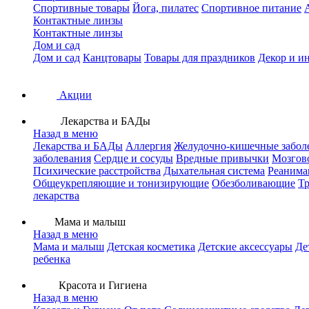
Спортивные товары
Йога, пилатес
Спортивное питание
Контактные линзы
Контактные линзы
Дом и сад
Дом и сад
Канцтовары
Товары для праздников
Декор и и
Акции
Лекарства и БАДы
Назад в меню
Лекарства и БАДы
Аллергия
Желудочно-кишечные забол
заболевания
Сердце и сосуды
Вредные привычки
Мозгов
Психические расстройства
Дыхательная система
Реанима
Общеукрепляющие и тонизирующие
Обезболивающие
Тр
лекарства
Мама и малыш
Назад в меню
Мама и малыш
Детская косметика
Детские аксессуары
Де
ребенка
Красота и Гигиена
Назад в меню