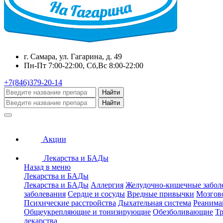
г. Самара, ул. Гагарина, д. 49
Пн-Пт 7:00-22:00, Сб,Вс 8:00-22:00
+7(846)379-20-14
Найти
Найти
Акции
Лекарства и БАДы
Назад в меню
Лекарства и БАДы
Лекарства и БАДы
Аллергия
Желудочно-кишечные забол
заболевания
Сердце и сосуды
Вредные привычки
Мозгов
Психические расстройства
Дыхательная система
Реанима
Общеукрепляющие и тонизирующие
Обезболивающие
Тр
лекарства