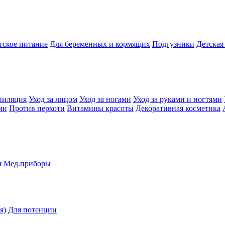
тское питание
Для беременных и кормящих
Подгузники
Детская
пиляция
Уход за лицом
Уход за ногами
Уход за руками и ногтями
ми
Против перхоти
Витамины красоты
Декоративная косметика
я
Мед.приборы
я)
Для потенции