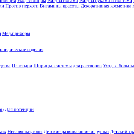
пиляция
Уход за лицом
Уход за ногами
Уход за руками и ногтями
ми
Против перхоти
Витамины красоты
Декоративная косметика
я
Мед.приборы
опедические изделия
дства
Пластыри
Шприцы, системы для растворов
Уход за больн
я)
Для потенции
ких
Неваляшки, юлы
Детские развивающие игрушки
Детский тр