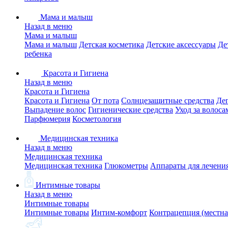
Мама и малыш
Назад в меню
Мама и малыш
Мама и малыш
Детская косметика
Детские аксессуары
Де
ребенка
Красота и Гигиена
Назад в меню
Красота и Гигиена
Красота и Гигиена
От пота
Солнцезащитные средства
Де
Выпадение волос
Гигиенические средства
Уход за волоса
Парфюмерия
Косметология
Медицинская техника
Назад в меню
Медицинская техника
Медицинская техника
Глюкометры
Аппараты для лечени
Интимные товары
Назад в меню
Интимные товары
Интимные товары
Интим-комфорт
Контрацепция (местна