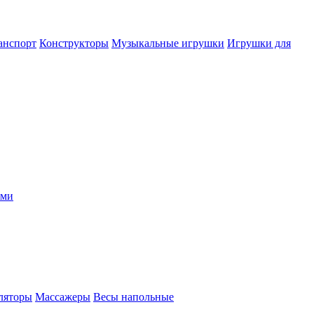
анспорт
Конструкторы
Музыкальные игрушки
Игрушки для
ыми
ляторы
Массажеры
Весы напольные