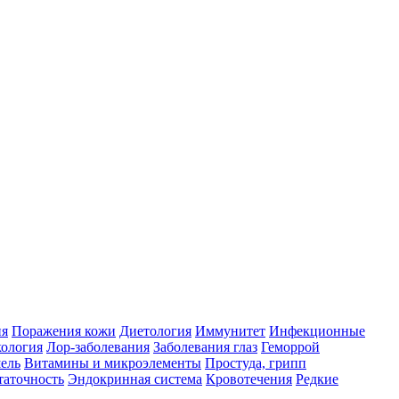
ия
Поражения кожи
Диетология
Иммунитет
Инфекционные
ология
Лор-заболевания
Заболевания глаз
Геморрой
ель
Витамины и микроэлементы
Простуда, грипп
таточность
Эндокринная система
Кровотечения
Редкие