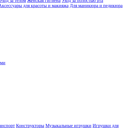
Уход за телом
Женская гигиена
Уход за полостью рта
Аксессуары для красоты и макияжа
Для маникюра и педикюра
ыми
анспорт
Конструкторы
Музыкальные игрушки
Игрушки для