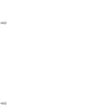
-хх)
-хх)