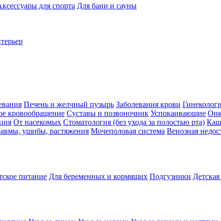
Аксессуары для спорта
Для бани и сауны
нтерьер
евания
Печень и желчный пузырь
Заболевания крови
Гинеколог
ое кровообращение
Суставы и позвоночник
Успокаивающие
Онк
ция
От насекомых
Стоматология (без ухода за полостью рта)
Каш
авмы, ушибы, растяжения
Мочеполовая система
Венозная недос
тское питание
Для беременных и кормящих
Подгузники
Детская