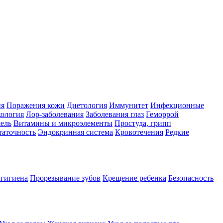
ия
Поражения кожи
Диетология
Иммунитет
Инфекционные
ология
Лор-заболевания
Заболевания глаз
Геморрой
ель
Витамины и микроэлементы
Простуда, грипп
таточность
Эндокринная система
Кровотечения
Редкие
 гигиена
Прорезывание зубов
Крещение ребенка
Безопасность