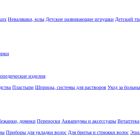
ких
Неваляшки, юлы
Детские развивающие игрушки
Детский тр
орки
опедические изделия
дства
Пластыри
Шприцы, системы для растворов
Уход за больн
Лежанки, домики
Переноски
Аквариумы и аксессуары
Ветаптека
ры
Приборы для укладки волос
Для бритья и стрижки волос
Эпи