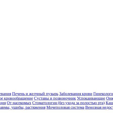
евания
Печень и желчный пузырь
Заболевания крови
Гинеколог
ое кровообращение
Суставы и позвоночник
Успокаивающие
Онк
ция
От насекомых
Стоматология (без ухода за полостью рта)
Каш
авмы, ушибы, растяжения
Мочеполовая система
Венозная недос