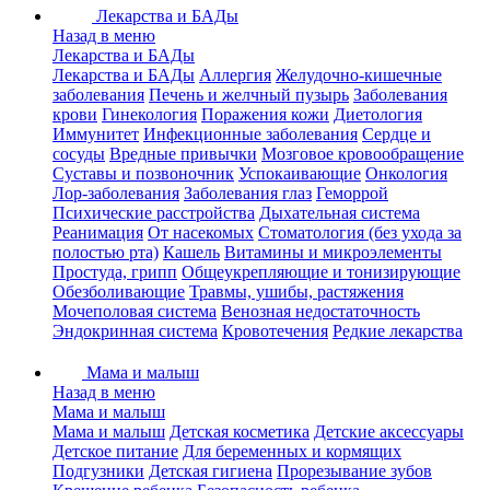
Лекарства и БАДы
Назад в меню
Лекарства и БАДы
Лекарства и БАДы
Аллергия
Желудочно-кишечные
заболевания
Печень и желчный пузырь
Заболевания
крови
Гинекология
Поражения кожи
Диетология
Иммунитет
Инфекционные заболевания
Сердце и
сосуды
Вредные привычки
Мозговое кровообращение
Суставы и позвоночник
Успокаивающие
Онкология
Лор-заболевания
Заболевания глаз
Геморрой
Психические расстройства
Дыхательная система
Реанимация
От насекомых
Стоматология (без ухода за
полостью рта)
Кашель
Витамины и микроэлементы
Простуда, грипп
Общеукрепляющие и тонизирующие
Обезболивающие
Травмы, ушибы, растяжения
Мочеполовая система
Венозная недостаточность
Эндокринная система
Кровотечения
Редкие лекарства
Мама и малыш
Назад в меню
Мама и малыш
Мама и малыш
Детская косметика
Детские аксессуары
Детское питание
Для беременных и кормящих
Подгузники
Детская гигиена
Прорезывание зубов