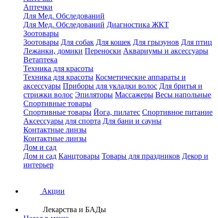
Аптечки
Для Мед. Обследований
Для Мед. Обследований
Диагностика ЖКТ
Зоотовары
Зоотовары
Для собак
Для кошек
Для грызунов
Для птиц
Лежанки, домики
Переноски
Аквариумы и аксессуары
Ветаптека
Техника для красоты
Техника для красоты
Косметические аппараты и
аксессуары
Приборы для укладки волос
Для бритья и
стрижки волос
Эпиляторы
Массажеры
Весы напольные
Спортивные товары
Спортивные товары
Йога, пилатес
Спортивное питание
Аксессуары для спорта
Для бани и сауны
Контактные линзы
Контактные линзы
Дом и сад
Дом и сад
Канцтовары
Товары для праздников
Декор и
интерьер
Акции
Лекарства и БАДы