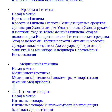
Крещение ребенка
Безопасность ребенка
Красота и Гигиена
Назад в меню
Красота и Гигиена
Красота и Гигиена
От пота
Солнцезащитные средства
Депиляция
Уход за лицом
Уход за ногами
Уход за руками
и ногтями
Уход за телом
Женская гигиена
Уход за
полостью рта
Выпадение волос
Гигиенические средства
Уход за волосами
Против перхоти
Витамины красоты
Декоративная косметика
Аксессуары для красоты и
макияжа
Для маникюра и педикюра
Парфюмерия
Косметология
Медицинская техника
Назад в меню
Медицинская техника
Медицинская техника
Глюкометры
Аппараты для
лечения
Мед.приборы
Интимные товары
Назад в меню
Интимные товары
Интимные товары
Интим-комфорт
Контрацепция
(местная)
Для потенции