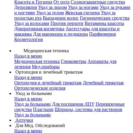
Красота и Гигиена
От пота
Солнцезащитные средства
Депиляция
Уход за лицом
Уход за ногами
Уход за руками
и ногтями
Уход за телом
Женская гигиена
Уход за
полостью рта
Выпадение волос
Гигиенические средства
Уход за волосами
Против перхоти
Витамины красоты
Декоративная косметика
Аксессуары для красоты и
макияжа
Для маникюра и педикюра
Парфюмерия
Косметология
Медицинская техника
Назад в меню
Медицинская техника
Глюкометры
Аппараты для
лечения
Мед.приборы
Ортопедия и лечебный трикотаж
Назад в меню
Ортопедия и лечебный трикотаж
Лечебный трикотаж
Ортопедические изделия
Уход за больными
Назад в меню
Уход за больными
Для посещения ЛПУ
Перевязочные
средства
Пластыри
Шприцы, системы для растворов
Уход за больными
Аптечки
Для Мед. Обследований
Назад в меню