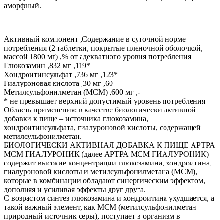
аморфный.
Активный компонент ,Cодержание в суточной норме
потребления (2 таблетки, покрытые пленочной оболочкой,
массой 1800 мг) ,% от адекватного уровня потребления
Глюкозамин ,832 мг ,119*
Хондроитинсульфат ,736 мг ,123*
Гиалуроновая кислота ,30 мг ,60
Метилсульфонилметан (МСМ) ,600 мг ,-
* не превышает верхний допустимый уровень потребления
Область применения: в качестве биологически активной
добавки к пище – источника глюкозамина,
хондроитинсульфата, гиалуроновой кислоты, содержащей
метилсульфонилметан.
БИОЛОГИЧЕСКИ АКТИВНАЯ ДОБАВКА К ПИЩЕ АРТРА
МСМ ГИАЛУРОНИК (далее АРТРА МСМ ГИАЛУРОНИК)
содержит высокие концентрации глюкозамина, хондроитина,
гиалуроновой кислоты и метилсульфонилметана (МСМ),
которые в комбинации обладают синергическим эффектом,
дополняя и усиливая эффекты друг друга.
С возрастом синтез глюкозамина и хондроитина ухудшается, а
такой важный элемент, как МСМ (метилсульфонилметан –
природный источник серы), поступает в организм в