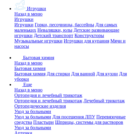
Игрушки
Назад в меню
Игрушки
Игрушки
Горки, песочницы, бассейны
Для самых
маленьких
Неваляшки, юлы
Детские развивающие
игрушки
Детский транспорт
Конструкторы
Музыкальные игрушки
Игрушки для купания
Мячи и
насосы
Бытовая химия
Назад в меню
Бытовая химия
Бытовая химия
Для стирки
Для ванной
Для кухни
Для
уборки
Еще
Назад в меню
Ортопедия и лечебный трикотаж
Ортопедия и лечебный трикотаж
Лечебный трикотаж
Ортопедические изделия
Уход за больными
Уход за больными
Для посещения ЛПУ
Перевязочные
средства
Пластыри
Шприцы, системы для растворов
Уход за больными
Аптечки