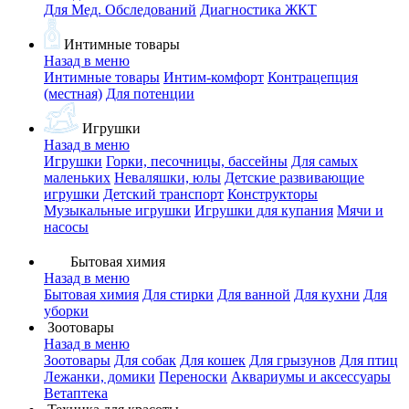
Для Мед. Обследований
Диагностика ЖКТ
Интимные товары
Назад в меню
Интимные товары
Интим-комфорт
Контрацепция
(местная)
Для потенции
Игрушки
Назад в меню
Игрушки
Горки, песочницы, бассейны
Для самых
маленьких
Неваляшки, юлы
Детские развивающие
игрушки
Детский транспорт
Конструкторы
Музыкальные игрушки
Игрушки для купания
Мячи и
насосы
Бытовая химия
Назад в меню
Бытовая химия
Для стирки
Для ванной
Для кухни
Для
уборки
Зоотовары
Назад в меню
Зоотовары
Для собак
Для кошек
Для грызунов
Для птиц
Лежанки, домики
Переноски
Аквариумы и аксессуары
Ветаптека