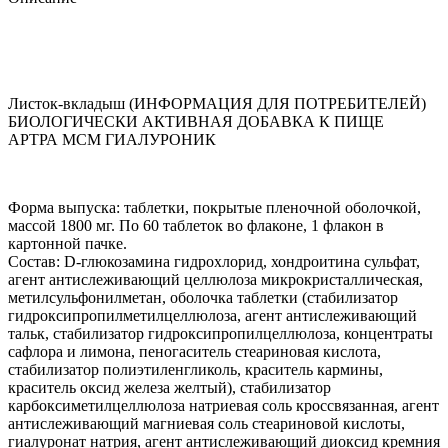
Листок-вкладыш (ИНФОРМАЦИЯ ДЛЯ ПОТРЕБИТЕЛЕЙ)
БИОЛОГИЧЕСКИ АКТИВНАЯ ДОБАВКА К ПИЩЕ
АРТРА MCM ГИАЛУРОНИК
Форма выпуска: таблетки, покрытые пленочной оболочкой,
массой 1800 мг. По 60 таблеток во флаконе, 1 флакон в
картонной пачке.
Состав: D-глюкозамина гидрохлорид, хондроитина сульфат,
агент антислеживающий целлюлоза микрокристаллическая,
метилсульфонилметан, оболочка таблетки (стабилизатор
гидроксипропилметилцеллюлоза, агент антислеживающий
тальк, cтабилизатор гидроксипропилцеллюлоза, концентраты
сафлора и лимона, пеногаситель стеариновая кислота,
стабилизатор полиэтиленгликоль, краситель кармины,
краситель оксид железа желтый), стабилизатор
карбоксиметилцеллюлоза натриевая соль кроссвязанная, агент
антислеживающий магниевая соль стеариновой кислоты,
гиалуронат натрия, агент антислеживающий диоксид кремния