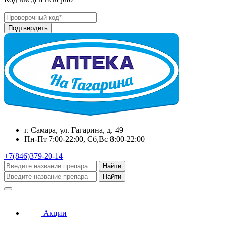
г. Самара, ул. Гагарина, д. 49
Пн-Пт 7:00-22:00, Сб,Вс 8:00-22:00
+7(846)379-20-14
Найти
Найти
Акции