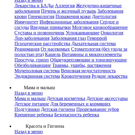
Назад в меню
Лекарства и БАДы
Аллергия
Желудочно-кишечные
заболевания
Печень и желчный пузырь
Заболевания
крови
Гинекология
Поражения кожи
Диетология
Иммунитет
Инфекционные заболевания
Сердце и
сосуды
Вредные привычки
Мозговое кровообращение
Суставы и позвоночник
Успокаивающие
Онкология
Лор-заболевания
Заболевания глаз
Геморрой
Психические расстройства
Дыхательная система
Реанимация
От насекомых
Стоматология (без ухода за
полостью рта)
Кашель
Витамины и микроэлементы
Простуда, грипп
Общеукрепляющие и тонизирующие
Обезболивающие
Травмы, ушибы, растяжения
Мочеполовая система
Венозная недостаточность
Эндокринная система
Кровотечения
Редкие лекарства
Мама и малыш
Назад в меню
Мама и малыш
Детская косметика
Детские аксессуары
Детское питание
Для беременных и кормящих
Подгузники
Детская гигиена
Прорезывание зубов
Крещение ребенка
Безопасность ребенка
Красота и Гигиена
Назад в меню