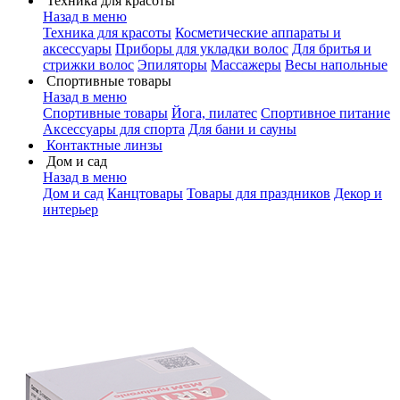
Техника для красоты
Назад в меню
Техника для красоты
Косметические аппараты и
аксессуары
Приборы для укладки волос
Для бритья и
стрижки волос
Эпиляторы
Массажеры
Весы напольные
Спортивные товары
Назад в меню
Спортивные товары
Йога, пилатес
Спортивное питание
Аксессуары для спорта
Для бани и сауны
Контактные линзы
Дом и сад
Назад в меню
Дом и сад
Канцтовары
Товары для праздников
Декор и
интерьер