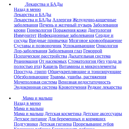
Лекарства и БАДы
Назад в меню
Лекарства и БАДы
Лекарства и БАДы
Аллергия
Желудочно-кишечные
заболевания
Печень и желчный пузырь
Заболевания
крови
Гинекология
Поражения кожи
Диетология
Иммунитет
Инфекционные заболевания
Сердце и
сосуды
Вредные привычки
Мозговое кровообращение
Суставы и позвоночник
Успокаивающие
Онкология
Лор-заболевания
Заболевания глаз
Геморрой
Психические расстройства
Дыхательная система
Реанимация
От насекомых
Стоматология (без ухода за
полостью рта)
Кашель
Витамины и микроэлементы
Простуда, грипп
Общеукрепляющие и тонизирующие
Обезболивающие
Травмы, ушибы, растяжения
Мочеполовая система
Венозная недостаточность
Эндокринная система
Кровотечения
Редкие лекарства
Мама и малыш
Назад в меню
Мама и малыш
Мама и малыш
Детская косметика
Детские аксессуары
Детское питание
Для беременных и кормящих
Подгузники
Детская гигиена
Прорезывание зубов