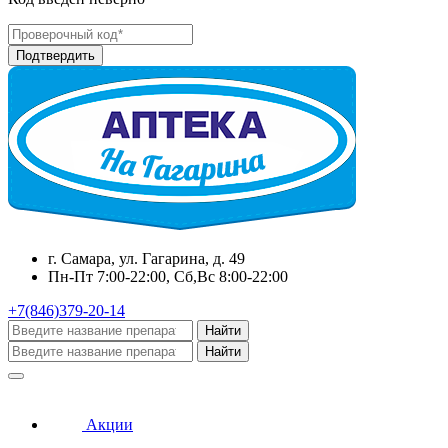
г. Самара, ул. Гагарина, д. 49
Пн-Пт 7:00-22:00, Сб,Вс 8:00-22:00
+7(846)379-20-14
Найти
Найти
Акции