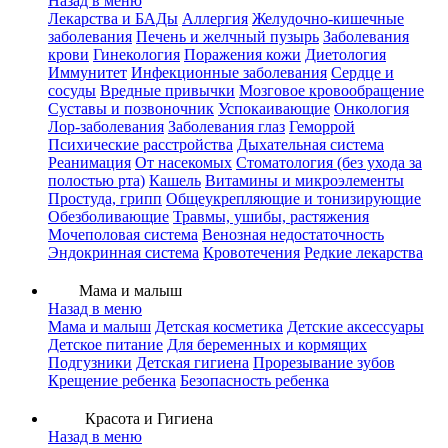
Назад в меню
Лекарства и БАДы
Аллергия
Желудочно-кишечные
заболевания
Печень и желчный пузырь
Заболевания
крови
Гинекология
Поражения кожи
Диетология
Иммунитет
Инфекционные заболевания
Сердце и
сосуды
Вредные привычки
Мозговое кровообращение
Суставы и позвоночник
Успокаивающие
Онкология
Лор-заболевания
Заболевания глаз
Геморрой
Психические расстройства
Дыхательная система
Реанимация
От насекомых
Стоматология (без ухода за
полостью рта)
Кашель
Витамины и микроэлементы
Простуда, грипп
Общеукрепляющие и тонизирующие
Обезболивающие
Травмы, ушибы, растяжения
Мочеполовая система
Венозная недостаточность
Эндокринная система
Кровотечения
Редкие лекарства
Мама и малыш
Назад в меню
Мама и малыш
Детская косметика
Детские аксессуары
Детское питание
Для беременных и кормящих
Подгузники
Детская гигиена
Прорезывание зубов
Крещение ребенка
Безопасность ребенка
Красота и Гигиена
Назад в меню