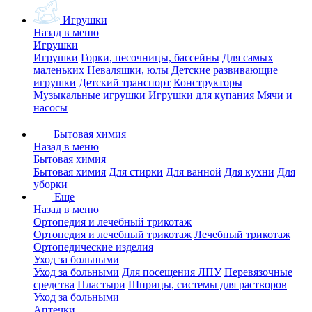
Игрушки
Назад в меню
Игрушки
Игрушки
Горки, песочницы, бассейны
Для самых
маленьких
Неваляшки, юлы
Детские развивающие
игрушки
Детский транспорт
Конструкторы
Музыкальные игрушки
Игрушки для купания
Мячи и
насосы
Бытовая химия
Назад в меню
Бытовая химия
Бытовая химия
Для стирки
Для ванной
Для кухни
Для
уборки
Еще
Назад в меню
Ортопедия и лечебный трикотаж
Ортопедия и лечебный трикотаж
Лечебный трикотаж
Ортопедические изделия
Уход за больными
Уход за больными
Для посещения ЛПУ
Перевязочные
средства
Пластыри
Шприцы, системы для растворов
Уход за больными
Аптечки