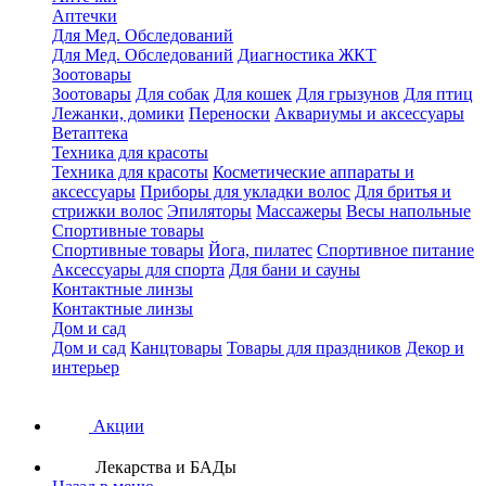
Аптечки
Для Мед. Обследований
Для Мед. Обследований
Диагностика ЖКТ
Зоотовары
Зоотовары
Для собак
Для кошек
Для грызунов
Для птиц
Лежанки, домики
Переноски
Аквариумы и аксессуары
Ветаптека
Техника для красоты
Техника для красоты
Косметические аппараты и
аксессуары
Приборы для укладки волос
Для бритья и
стрижки волос
Эпиляторы
Массажеры
Весы напольные
Спортивные товары
Спортивные товары
Йога, пилатес
Спортивное питание
Аксессуары для спорта
Для бани и сауны
Контактные линзы
Контактные линзы
Дом и сад
Дом и сад
Канцтовары
Товары для праздников
Декор и
интерьер
Акции
Лекарства и БАДы