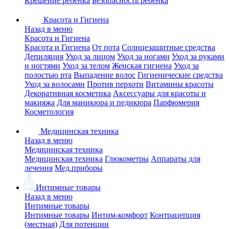
Крещение ребенка
Безопасность ребенка
Красота и Гигиена
Назад в меню
Красота и Гигиена
Красота и Гигиена
От пота
Солнцезащитные средства
Депиляция
Уход за лицом
Уход за ногами
Уход за руками
и ногтями
Уход за телом
Женская гигиена
Уход за
полостью рта
Выпадение волос
Гигиенические средства
Уход за волосами
Против перхоти
Витамины красоты
Декоративная косметика
Аксессуары для красоты и
макияжа
Для маникюра и педикюра
Парфюмерия
Косметология
Медицинская техника
Назад в меню
Медицинская техника
Медицинская техника
Глюкометры
Аппараты для
лечения
Мед.приборы
Интимные товары
Назад в меню
Интимные товары
Интимные товары
Интим-комфорт
Контрацепция
(местная)
Для потенции