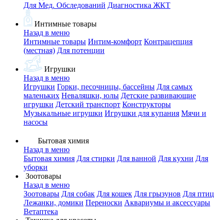
Для Мед. Обследований
Диагностика ЖКТ
Интимные товары
Назад в меню
Интимные товары
Интим-комфорт
Контрацепция
(местная)
Для потенции
Игрушки
Назад в меню
Игрушки
Горки, песочницы, бассейны
Для самых
маленьких
Неваляшки, юлы
Детские развивающие
игрушки
Детский транспорт
Конструкторы
Музыкальные игрушки
Игрушки для купания
Мячи и
насосы
Бытовая химия
Назад в меню
Бытовая химия
Для стирки
Для ванной
Для кухни
Для
уборки
Зоотовары
Назад в меню
Зоотовары
Для собак
Для кошек
Для грызунов
Для птиц
Лежанки, домики
Переноски
Аквариумы и аксессуары
Ветаптека