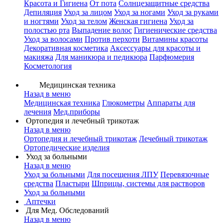
Красота и Гигиена
От пота
Солнцезащитные средства
Депиляция
Уход за лицом
Уход за ногами
Уход за руками
и ногтями
Уход за телом
Женская гигиена
Уход за
полостью рта
Выпадение волос
Гигиенические средства
Уход за волосами
Против перхоти
Витамины красоты
Декоративная косметика
Аксессуары для красоты и
макияжа
Для маникюра и педикюра
Парфюмерия
Косметология
Медицинская техника
Назад в меню
Медицинская техника
Глюкометры
Аппараты для
лечения
Мед.приборы
Ортопедия и лечебный трикотаж
Назад в меню
Ортопедия и лечебный трикотаж
Лечебный трикотаж
Ортопедические изделия
Уход за больными
Назад в меню
Уход за больными
Для посещения ЛПУ
Перевязочные
средства
Пластыри
Шприцы, системы для растворов
Уход за больными
Аптечки
Для Мед. Обследований
Назад в меню