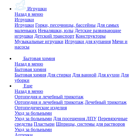
Игрушки
Назад в меню
Игрушки
Игрушки
Горки, песочницы, бассейны
Для самых
маленьких
Неваляшки, юлы
Детские развивающие
игрушки
Детский транспорт
Конструкторы
Музыкальные игрушки
Игрушки для купания
Мячи и
насосы
Бытовая химия
Назад в меню
Бытовая химия
Бытовая химия
Для стирки
Для ванной
Для кухни
Для
уборки
Еще
Назад в меню
Ортопедия и лечебный трикотаж
Ортопедия и лечебный трикотаж
Лечебный трикотаж
Ортопедические изделия
Уход за больными
Уход за больными
Для посещения ЛПУ
Перевязочные
средства
Пластыри
Шприцы, системы для растворов
Уход за больными
Аптечки