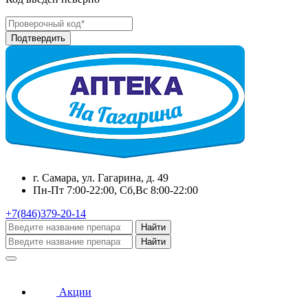
г. Самара, ул. Гагарина, д. 49
Пн-Пт 7:00-22:00, Сб,Вс 8:00-22:00
+7(846)379-20-14
Найти
Найти
Акции