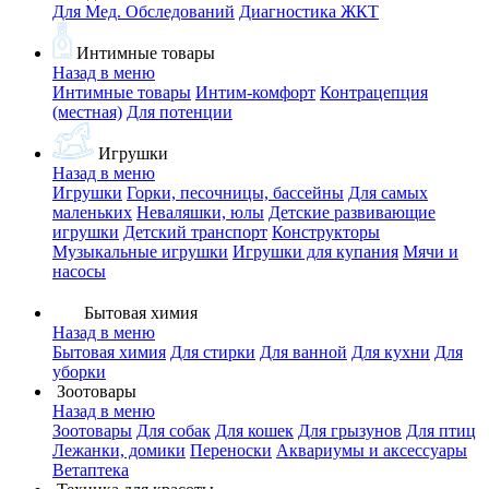
Для Мед. Обследований
Диагностика ЖКТ
Интимные товары
Назад в меню
Интимные товары
Интим-комфорт
Контрацепция
(местная)
Для потенции
Игрушки
Назад в меню
Игрушки
Горки, песочницы, бассейны
Для самых
маленьких
Неваляшки, юлы
Детские развивающие
игрушки
Детский транспорт
Конструкторы
Музыкальные игрушки
Игрушки для купания
Мячи и
насосы
Бытовая химия
Назад в меню
Бытовая химия
Для стирки
Для ванной
Для кухни
Для
уборки
Зоотовары
Назад в меню
Зоотовары
Для собак
Для кошек
Для грызунов
Для птиц
Лежанки, домики
Переноски
Аквариумы и аксессуары
Ветаптека