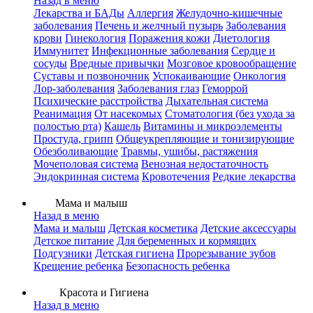
Назад в меню
Лекарства и БАДы
Аллергия
Желудочно-кишечные
заболевания
Печень и желчный пузырь
Заболевания
крови
Гинекология
Поражения кожи
Диетология
Иммунитет
Инфекционные заболевания
Сердце и
сосуды
Вредные привычки
Мозговое кровообращение
Суставы и позвоночник
Успокаивающие
Онкология
Лор-заболевания
Заболевания глаз
Геморрой
Психические расстройства
Дыхательная система
Реанимация
От насекомых
Стоматология (без ухода за
полостью рта)
Кашель
Витамины и микроэлементы
Простуда, грипп
Общеукрепляющие и тонизирующие
Обезболивающие
Травмы, ушибы, растяжения
Мочеполовая система
Венозная недостаточность
Эндокринная система
Кровотечения
Редкие лекарства
Мама и малыш
Назад в меню
Мама и малыш
Детская косметика
Детские аксессуары
Детское питание
Для беременных и кормящих
Подгузники
Детская гигиена
Прорезывание зубов
Крещение ребенка
Безопасность ребенка
Красота и Гигиена
Назад в меню