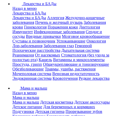
Лекарства и БАДы
Назад в меню
Лекарства и БАДы
Лекарства и БАДы
Аллергия
Желудочно-кишечные
заболевания
Печень и желчный пузырь
Заболевания
крови
Гинекология
Поражения кожи
Диетология
Иммунитет
Инфекционные заболевания
Сердце и
сосуды
Вредные привычки
Мозговое кровообращение
Суставы и позвоночник
Успокаивающие
Онкология
Лор-заболевания
Заболевания глаз
Геморрой
Психические расстройства
Дыхательная система
Реанимация
От насекомых
Стоматология (без ухода за
полостью рта)
Кашель
Витамины и микроэлементы
Простуда, грипп
Общеукрепляющие и тонизирующие
Обезболивающие
Травмы, ушибы, растяжения
Мочеполовая система
Венозная недостаточность
Эндокринная система
Кровотечения
Редкие лекарства
Мама и малыш
Назад в меню
Мама и малыш
Мама и малыш
Детская косметика
Детские аксессуары
Детское питание
Для беременных и кормящих
Подгузники
Детская гигиена
Прорезывание зубов