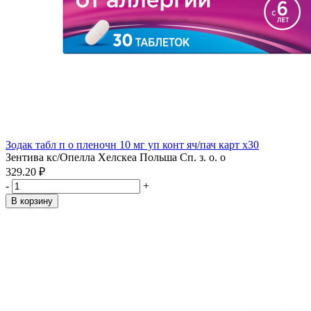
Зодак табл п о пленочн 10 мг уп конт яч/пач карт x30
Зентива кс/Опелла Хелскеа Польша Сп. з. о. о
329.20 ₽
-
+
В корзину