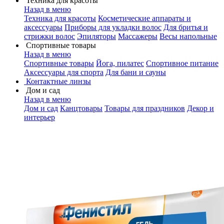
Техника для красоты
Назад в меню
Техника для красоты
Косметические аппараты и
аксессуары
Приборы для укладки волос
Для бритья и
стрижки волос
Эпиляторы
Массажеры
Весы напольные
Спортивные товары
Назад в меню
Спортивные товары
Йога, пилатес
Спортивное питание
Аксессуары для спорта
Для бани и сауны
Контактные линзы
Дом и сад
Назад в меню
Дом и сад
Канцтовары
Товары для праздников
Декор и
интерьер