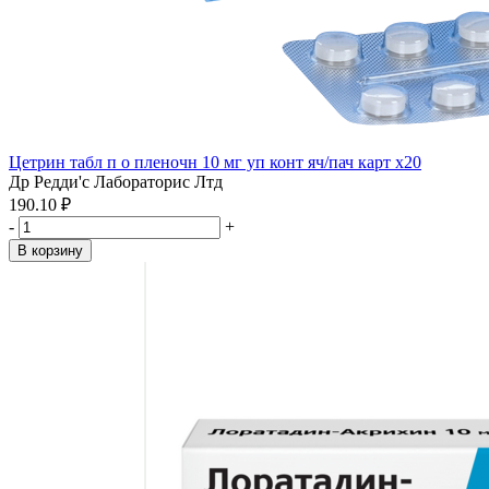
Цетрин табл п о пленочн 10 мг уп конт яч/пач карт x20
Др Редди'с Лабораторис Лтд
190.10 ₽
-
+
В корзину