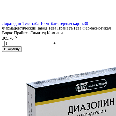
Лоратадин-Тева табл 10 мг блистер/пач карт x30
Фармацевтический завод Тева Прайвэт/Тева Фармасьютикал
Воркс Прайвэт Лимитед Компани
305.70 ₽
-
+
В корзину