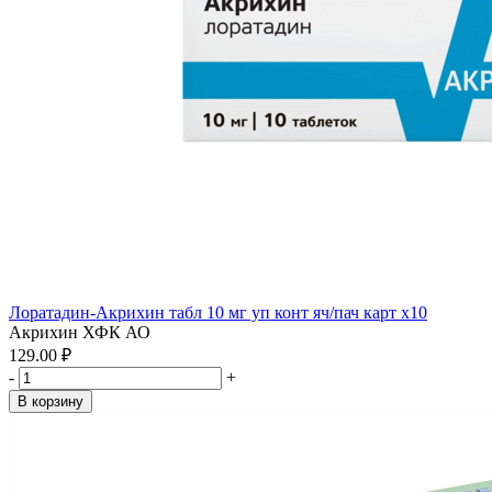
Лоратадин-Акрихин табл 10 мг уп конт яч/пач карт x10
Акрихин ХФК АО
129.00 ₽
-
+
В корзину