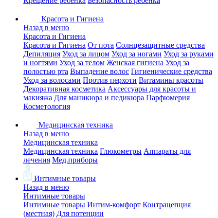
Крещение ребенка
Безопасность ребенка
Красота и Гигиена
Назад в меню
Красота и Гигиена
Красота и Гигиена
От пота
Солнцезащитные средства
Депиляция
Уход за лицом
Уход за ногами
Уход за руками
и ногтями
Уход за телом
Женская гигиена
Уход за
полостью рта
Выпадение волос
Гигиенические средства
Уход за волосами
Против перхоти
Витамины красоты
Декоративная косметика
Аксессуары для красоты и
макияжа
Для маникюра и педикюра
Парфюмерия
Косметология
Медицинская техника
Назад в меню
Медицинская техника
Медицинская техника
Глюкометры
Аппараты для
лечения
Мед.приборы
Интимные товары
Назад в меню
Интимные товары
Интимные товары
Интим-комфорт
Контрацепция
(местная)
Для потенции