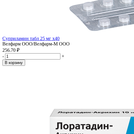
Суприламин табл 25 мг x40
Велфарм ООО/Велфарм-М ООО
256.70 ₽
-
+
В корзину