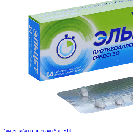
Эльцет табл п о пленочн 5 мг x14