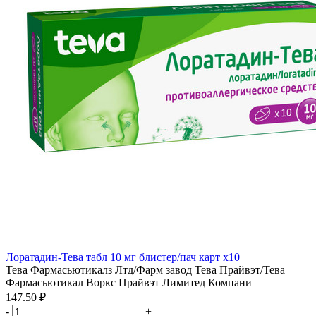
Лоратадин-Тева табл 10 мг блистер/пач карт x10
Тева Фармасьютикалз Лтд/Фарм завод Тева Прайвэт/Тева
Фармасьютикал Воркс Прайвэт Лимитед Компани
147.50 ₽
-
+