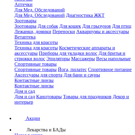
Аптечки
Для Мед. Обследований
Для Мед. Обследований
Диагностика ЖКТ
Зоотовары
Зоотовары
Для собак
Для кошек
Для грызунов
Для птиц
Лежанки, домики
Переноски
Аквариумы и аксессуары
Ветаптека
Техника для красоты
Техника для красоты
Косметические аппараты и
аксессуары
Приборы для укладки волос
Для бритья и
стрижки волос
Эпиляторы
Массажеры
Весы напольные
Спортивные товары
Спортивные товары
Йога, пилатес
Спортивное питание
Аксессуары для спорта
Для бани и сауны
Контактные линзы
Контактные линзы
Дом и сад
Дом и сад
Канцтовары
Товары для праздников
Декор и
интерьер
Акции
Лекарства и БАДы