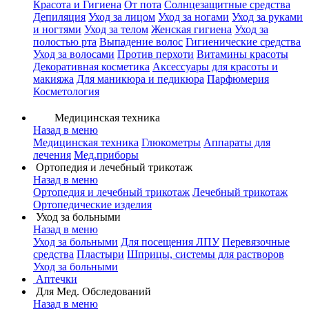
Красота и Гигиена
От пота
Солнцезащитные средства
Депиляция
Уход за лицом
Уход за ногами
Уход за руками
и ногтями
Уход за телом
Женская гигиена
Уход за
полостью рта
Выпадение волос
Гигиенические средства
Уход за волосами
Против перхоти
Витамины красоты
Декоративная косметика
Аксессуары для красоты и
макияжа
Для маникюра и педикюра
Парфюмерия
Косметология
Медицинская техника
Назад в меню
Медицинская техника
Глюкометры
Аппараты для
лечения
Мед.приборы
Ортопедия и лечебный трикотаж
Назад в меню
Ортопедия и лечебный трикотаж
Лечебный трикотаж
Ортопедические изделия
Уход за больными
Назад в меню
Уход за больными
Для посещения ЛПУ
Перевязочные
средства
Пластыри
Шприцы, системы для растворов
Уход за больными
Аптечки
Для Мед. Обследований
Назад в меню