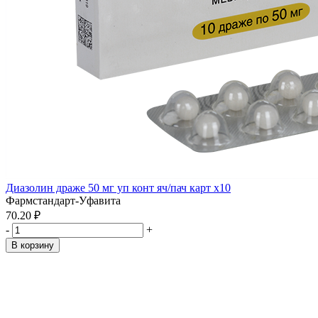
Диазолин драже 50 мг уп конт яч/пач карт x10
Фармстандарт-Уфавита
70.20 ₽
-
+
В корзину