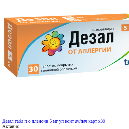
Дезал табл п о пленочн 5 мг уп конт яч/пач карт x30
Актавис