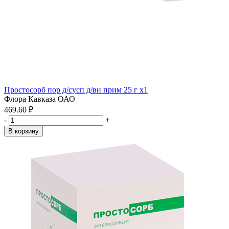
Простосорб пор д/сусп д/вн прим 25 г x1
Флора Кавказа ОАО
469.60 ₽
-
+
В корзину