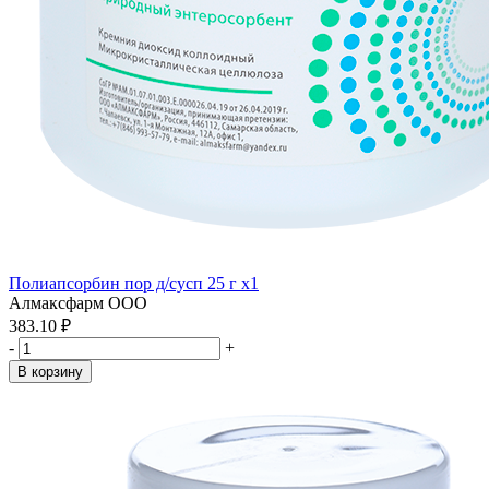
Полиапсорбин пор д/сусп 25 г x1
Алмаксфарм ООО
383.10 ₽
-
+
В корзину