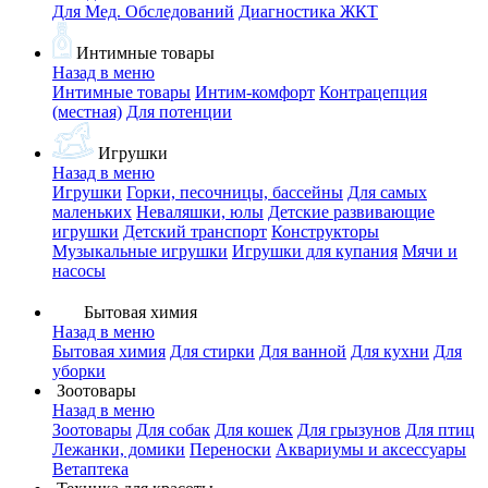
Для Мед. Обследований
Диагностика ЖКТ
Интимные товары
Назад в меню
Интимные товары
Интим-комфорт
Контрацепция
(местная)
Для потенции
Игрушки
Назад в меню
Игрушки
Горки, песочницы, бассейны
Для самых
маленьких
Неваляшки, юлы
Детские развивающие
игрушки
Детский транспорт
Конструкторы
Музыкальные игрушки
Игрушки для купания
Мячи и
насосы
Бытовая химия
Назад в меню
Бытовая химия
Для стирки
Для ванной
Для кухни
Для
уборки
Зоотовары
Назад в меню
Зоотовары
Для собак
Для кошек
Для грызунов
Для птиц
Лежанки, домики
Переноски
Аквариумы и аксессуары
Ветаптека