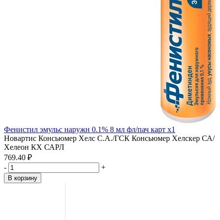
Фенистил эмульс наружн 0.1% 8 мл фл/пач карт x1
Новартис Консьюмер Хелс С.А./ГСК Консьюмер Хелскер СА/
Хелеон КХ САРЛ
769.40 ₽
-
+
В корзину