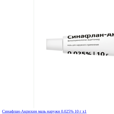
Синафлан-Акрихин мазь наружн 0.025% 10 г x1