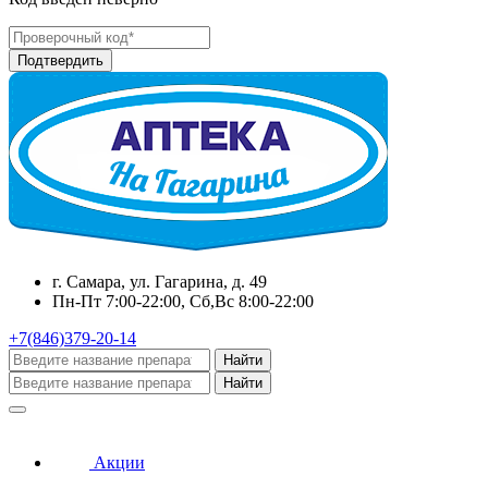
г. Самара, ул. Гагарина, д. 49
Пн-Пт 7:00-22:00, Сб,Вс 8:00-22:00
+7(846)379-20-14
Найти
Найти
Акции