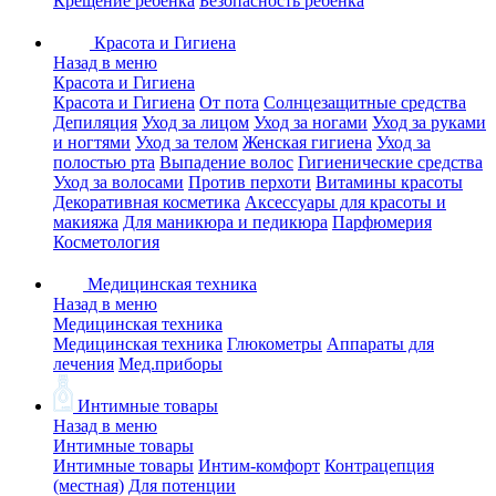
Крещение ребенка
Безопасность ребенка
Красота и Гигиена
Назад в меню
Красота и Гигиена
Красота и Гигиена
От пота
Солнцезащитные средства
Депиляция
Уход за лицом
Уход за ногами
Уход за руками
и ногтями
Уход за телом
Женская гигиена
Уход за
полостью рта
Выпадение волос
Гигиенические средства
Уход за волосами
Против перхоти
Витамины красоты
Декоративная косметика
Аксессуары для красоты и
макияжа
Для маникюра и педикюра
Парфюмерия
Косметология
Медицинская техника
Назад в меню
Медицинская техника
Медицинская техника
Глюкометры
Аппараты для
лечения
Мед.приборы
Интимные товары
Назад в меню
Интимные товары
Интимные товары
Интим-комфорт
Контрацепция
(местная)
Для потенции