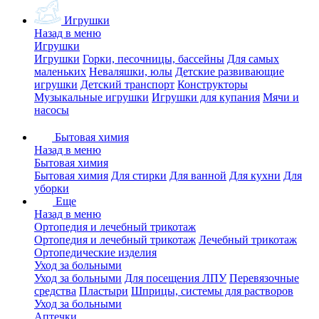
Игрушки
Назад в меню
Игрушки
Игрушки
Горки, песочницы, бассейны
Для самых
маленьких
Неваляшки, юлы
Детские развивающие
игрушки
Детский транспорт
Конструкторы
Музыкальные игрушки
Игрушки для купания
Мячи и
насосы
Бытовая химия
Назад в меню
Бытовая химия
Бытовая химия
Для стирки
Для ванной
Для кухни
Для
уборки
Еще
Назад в меню
Ортопедия и лечебный трикотаж
Ортопедия и лечебный трикотаж
Лечебный трикотаж
Ортопедические изделия
Уход за больными
Уход за больными
Для посещения ЛПУ
Перевязочные
средства
Пластыри
Шприцы, системы для растворов
Уход за больными
Аптечки