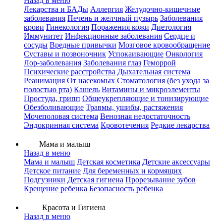
Назад в меню
Лекарства и БАДы
Аллергия
Желудочно-кишечные
заболевания
Печень и желчный пузырь
Заболевания
крови
Гинекология
Поражения кожи
Диетология
Иммунитет
Инфекционные заболевания
Сердце и
сосуды
Вредные привычки
Мозговое кровообращение
Суставы и позвоночник
Успокаивающие
Онкология
Лор-заболевания
Заболевания глаз
Геморрой
Психические расстройства
Дыхательная система
Реанимация
От насекомых
Стоматология (без ухода за
полостью рта)
Кашель
Витамины и микроэлементы
Простуда, грипп
Общеукрепляющие и тонизирующие
Обезболивающие
Травмы, ушибы, растяжения
Мочеполовая система
Венозная недостаточность
Эндокринная система
Кровотечения
Редкие лекарства
Мама и малыш
Назад в меню
Мама и малыш
Детская косметика
Детские аксессуары
Детское питание
Для беременных и кормящих
Подгузники
Детская гигиена
Прорезывание зубов
Крещение ребенка
Безопасность ребенка
Красота и Гигиена
Назад в меню