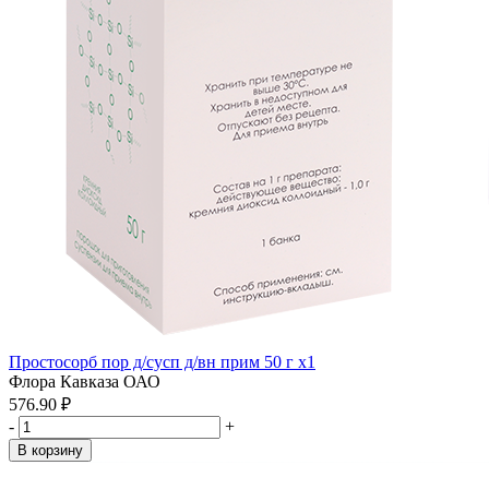
Простосорб пор д/сусп д/вн прим 50 г x1
Флора Кавказа ОАО
576.90 ₽
-
+
В корзину