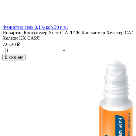
Фенистил гель 0.1% кор 30 г x1
Новартис Консьюмер Хелс С.А./ГСК Консьюмер Хелскер СА/
Хелеон КХ САРЛ
725.20 ₽
-
+
В корзину