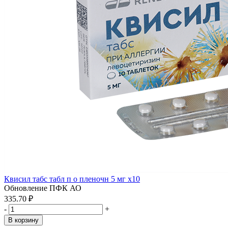
Квисил табс табл п о пленочн 5 мг x10
Обновление ПФК АО
335.70 ₽
-
+
В корзину