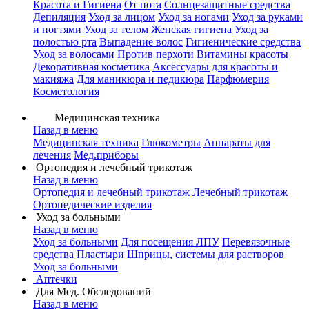
Красота и Гигиена
От пота
Солнцезащитные средства
Депиляция
Уход за лицом
Уход за ногами
Уход за руками
и ногтями
Уход за телом
Женская гигиена
Уход за
полостью рта
Выпадение волос
Гигиенические средства
Уход за волосами
Против перхоти
Витамины красоты
Декоративная косметика
Аксессуары для красоты и
макияжа
Для маникюра и педикюра
Парфюмерия
Косметология
Медицинская техника
Назад в меню
Медицинская техника
Глюкометры
Аппараты для
лечения
Мед.приборы
Ортопедия и лечебный трикотаж
Назад в меню
Ортопедия и лечебный трикотаж
Лечебный трикотаж
Ортопедические изделия
Уход за больными
Назад в меню
Уход за больными
Для посещения ЛПУ
Перевязочные
средства
Пластыри
Шприцы, системы для растворов
Уход за больными
Аптечки
Для Мед. Обследований
Назад в меню