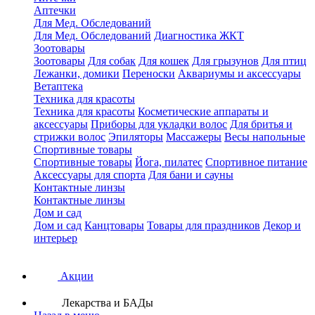
Аптечки
Для Мед. Обследований
Для Мед. Обследований
Диагностика ЖКТ
Зоотовары
Зоотовары
Для собак
Для кошек
Для грызунов
Для птиц
Лежанки, домики
Переноски
Аквариумы и аксессуары
Ветаптека
Техника для красоты
Техника для красоты
Косметические аппараты и
аксессуары
Приборы для укладки волос
Для бритья и
стрижки волос
Эпиляторы
Массажеры
Весы напольные
Спортивные товары
Спортивные товары
Йога, пилатес
Спортивное питание
Аксессуары для спорта
Для бани и сауны
Контактные линзы
Контактные линзы
Дом и сад
Дом и сад
Канцтовары
Товары для праздников
Декор и
интерьер
Акции
Лекарства и БАДы