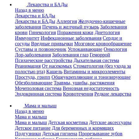
Лекарства и БАДы
Назад в меню
Лекарства и БАДы
Лекарства и БАДы
Аллергия
Желудочно-кишечные
заболевания
Печень и желчный пузырь
Заболевания
крови
Гинекология
Поражения кожи
Диетология
Иммунитет
Инфекционные заболевания
Сердце и
сосуды
Вредные привычки
Мозговое кровообращение
Суставы и позвоночник
Успокаивающие
Онкология
Лор-заболевания
Заболевания глаз
Геморрой
Психические расстройства
Дыхательная система
Реанимация
От насекомых
Стоматология (без ухода за
полостью рта)
Кашель
Витамины и микроэлементы
Простуда, грипп
Общеукрепляющие и тонизирующие
Обезболивающие
Травмы, ушибы, растяжения
Мочеполовая система
Венозная недостаточность
Эндокринная система
Кровотечения
Редкие лекарства
Мама и малыш
Назад в меню
Мама и малыш
Мама и малыш
Детская косметика
Детские аксессуары
Детское питание
Для беременных и кормящих
Подгузники
Детская гигиена
Прорезывание зубов