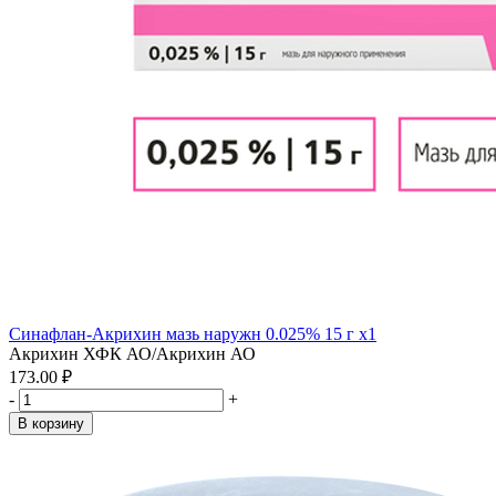
Синафлан-Акрихин мазь наружн 0.025% 15 г x1
Акрихин ХФК АО/Акрихин АО
173.00 ₽
-
+
В корзину