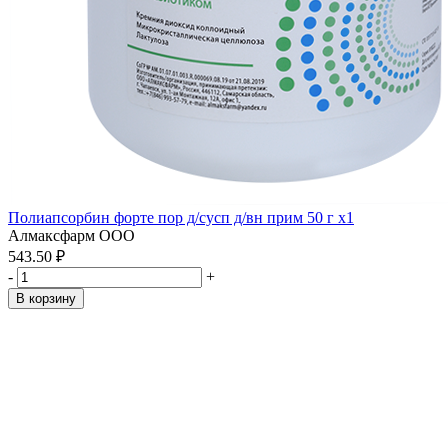
Полиапсорбин форте пор д/сусп д/вн прим 50 г x1
Алмаксфарм ООО
543.50 ₽
-
+
В корзину