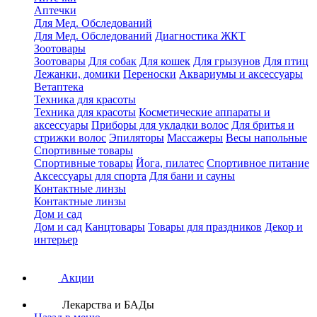
Аптечки
Для Мед. Обследований
Для Мед. Обследований
Диагностика ЖКТ
Зоотовары
Зоотовары
Для собак
Для кошек
Для грызунов
Для птиц
Лежанки, домики
Переноски
Аквариумы и аксессуары
Ветаптека
Техника для красоты
Техника для красоты
Косметические аппараты и
аксессуары
Приборы для укладки волос
Для бритья и
стрижки волос
Эпиляторы
Массажеры
Весы напольные
Спортивные товары
Спортивные товары
Йога, пилатес
Спортивное питание
Аксессуары для спорта
Для бани и сауны
Контактные линзы
Контактные линзы
Дом и сад
Дом и сад
Канцтовары
Товары для праздников
Декор и
интерьер
Акции
Лекарства и БАДы