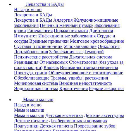
Лекарства и БАДы
Назад в меню
Лекарства и БАДы
Лекарства и БАДы
Аллергия
Желудочно-кишечные
заболевания
Печень и желчный пузырь
Заболевания
крови
Гинекология
Поражения кожи
Диетология
Иммунитет
Инфекционные заболевания
Сердце и
сосуды
Вредные привычки
Мозговое кровообращение
Суставы и позвоночник
Успокаивающие
Онкология
Лор-заболевания
Заболевания глаз
Геморрой
Психические расстройства
Дыхательная система
Реанимация
От насекомых
Стоматология (без ухода за
полостью рта)
Кашель
Витамины и микроэлементы
Простуда, грипп
Общеукрепляющие и тонизирующие
Обезболивающие
Травмы, ушибы, растяжения
Мочеполовая система
Венозная недостаточность
Эндокринная система
Кровотечения
Редкие лекарства
Мама и малыш
Назад в меню
Мама и малыш
Мама и малыш
Детская косметика
Детские аксессуары
Детское питание
Для беременных и кормящих
Подгузники
Детская гигиена
Прорезывание зубов