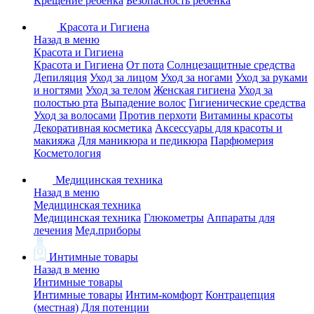
Крещение ребенка
Безопасность ребенка
Красота и Гигиена
Назад в меню
Красота и Гигиена
Красота и Гигиена
От пота
Солнцезащитные средства
Депиляция
Уход за лицом
Уход за ногами
Уход за руками
и ногтями
Уход за телом
Женская гигиена
Уход за
полостью рта
Выпадение волос
Гигиенические средства
Уход за волосами
Против перхоти
Витамины красоты
Декоративная косметика
Аксессуары для красоты и
макияжа
Для маникюра и педикюра
Парфюмерия
Косметология
Медицинская техника
Назад в меню
Медицинская техника
Медицинская техника
Глюкометры
Аппараты для
лечения
Мед.приборы
Интимные товары
Назад в меню
Интимные товары
Интимные товары
Интим-комфорт
Контрацепция
(местная)
Для потенции