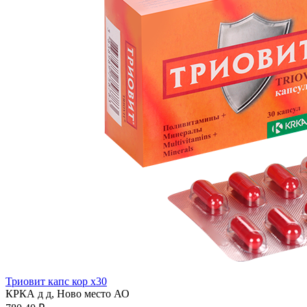
Триовит капс кор x30
КРКА д д, Ново место АО