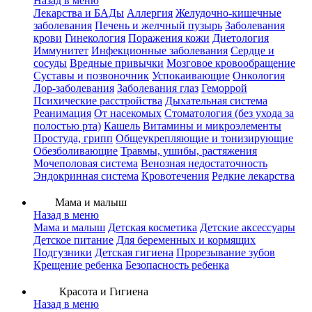
Назад в меню
Лекарства и БАДы
Аллергия
Желудочно-кишечные
заболевания
Печень и желчный пузырь
Заболевания
крови
Гинекология
Поражения кожи
Диетология
Иммунитет
Инфекционные заболевания
Сердце и
сосуды
Вредные привычки
Мозговое кровообращение
Суставы и позвоночник
Успокаивающие
Онкология
Лор-заболевания
Заболевания глаз
Геморрой
Психические расстройства
Дыхательная система
Реанимация
От насекомых
Стоматология (без ухода за
полостью рта)
Кашель
Витамины и микроэлементы
Простуда, грипп
Общеукрепляющие и тонизирующие
Обезболивающие
Травмы, ушибы, растяжения
Мочеполовая система
Венозная недостаточность
Эндокринная система
Кровотечения
Редкие лекарства
Мама и малыш
Назад в меню
Мама и малыш
Детская косметика
Детские аксессуары
Детское питание
Для беременных и кормящих
Подгузники
Детская гигиена
Прорезывание зубов
Крещение ребенка
Безопасность ребенка
Красота и Гигиена
Назад в меню