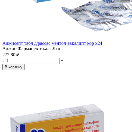
Аджисепт табл д/рассас ментол-эвкалипт кор x24
Аджио Фармацевтикалз Лтд
272.80 ₽
-
+
В корзину