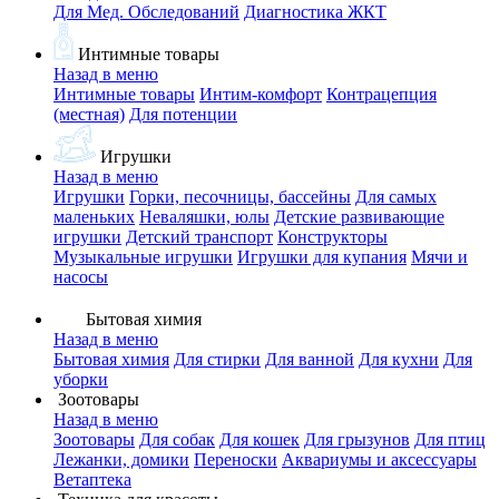
Для Мед. Обследований
Диагностика ЖКТ
Интимные товары
Назад в меню
Интимные товары
Интим-комфорт
Контрацепция
(местная)
Для потенции
Игрушки
Назад в меню
Игрушки
Горки, песочницы, бассейны
Для самых
маленьких
Неваляшки, юлы
Детские развивающие
игрушки
Детский транспорт
Конструкторы
Музыкальные игрушки
Игрушки для купания
Мячи и
насосы
Бытовая химия
Назад в меню
Бытовая химия
Для стирки
Для ванной
Для кухни
Для
уборки
Зоотовары
Назад в меню
Зоотовары
Для собак
Для кошек
Для грызунов
Для птиц
Лежанки, домики
Переноски
Аквариумы и аксессуары
Ветаптека