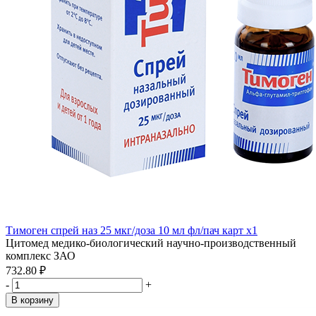
Тимоген спрей наз 25 мкг/доза 10 мл фл/пач карт x1
Цитомед медико-биологический научно-производственный
комплекс ЗАО
732.80 ₽
-
+
В корзину