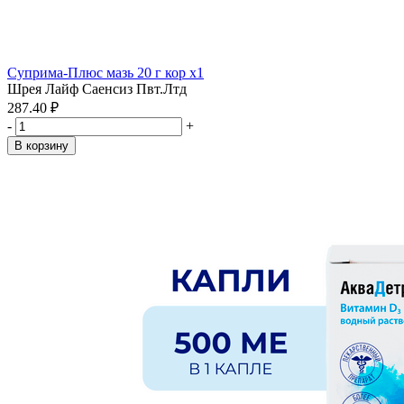
Суприма-Плюс мазь 20 г кор x1
Шрея Лайф Саенсиз Пвт.Лтд
287.40 ₽
-
+
В корзину