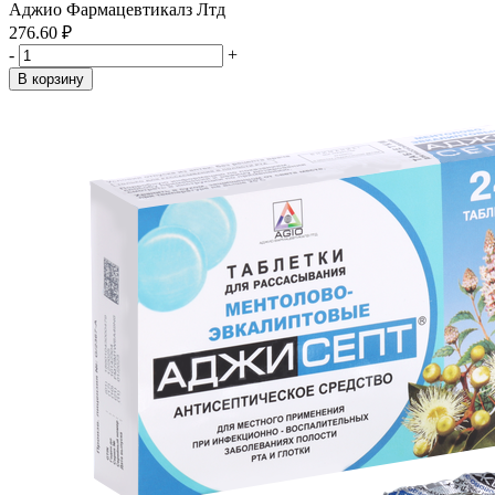
Аджио Фармацевтикалз Лтд
276.60 ₽
-
+
В корзину