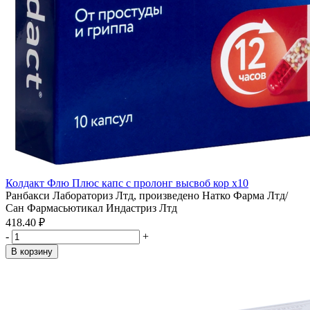
Колдакт Флю Плюс капс с пролонг высвоб кор x10
Ранбакси Лабораториз Лтд, произведено Натко Фарма Лтд/
Сан Фармасьютикал Индастриз Лтд
418.40 ₽
-
+
В корзину