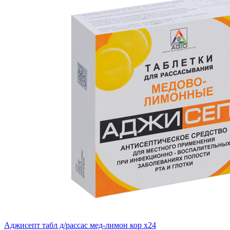
Аджисепт табл д/рассас мед-лимон кор x24