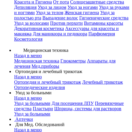
Красота и Гигиена
От пота
Солнцезащитные средства
Депиляция
Уход за лицом
Уход за ногами
Уход за руками
и ногтями
Уход за телом
Женская гигиена
Уход за
полостью рта
Выпадение волос
Гигиенические средства
Уход за волосами
Против перхоти
Витамины красоты
Декоративная косметика
Аксессуары для красоты и
макияжа
Для маникюра и педикюра
Парфюмерия
Косметология
Медицинская техника
Назад в меню
Медицинская техника
Глюкометры
Аппараты для
лечения
Мед.приборы
Ортопедия и лечебный трикотаж
Назад в меню
Ортопедия и лечебный трикотаж
Лечебный трикотаж
Ортопедические изделия
Уход за больными
Назад в меню
Уход за больными
Для посещения ЛПУ
Перевязочные
средства
Пластыри
Шприцы, системы для растворов
Уход за больными
Аптечки
Для Мед. Обследований
Назад в меню