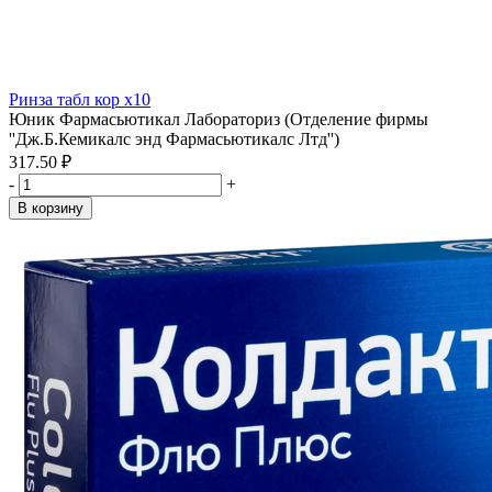
Ринза табл кор x10
Юник Фармасьютикал Лабораториз (Отделение фирмы
''Дж.Б.Кемикалс энд Фармасьютикалс Лтд'')
317.50 ₽
-
+
В корзину