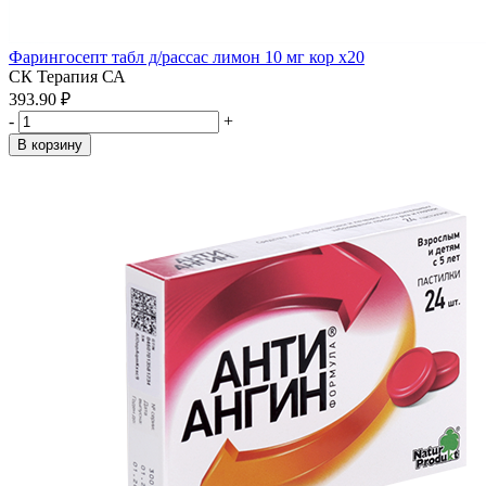
Фарингосепт табл д/рассас лимон 10 мг кор x20
СК Терапия СА
393.90 ₽
-
+
В корзину