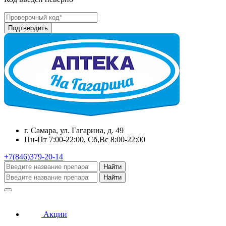
г. Самара, ул. Гагарина, д. 49
Пн-Пт 7:00-22:00, Сб,Вс 8:00-22:00
+7(846)379-20-14
Найти
Найти
Акции