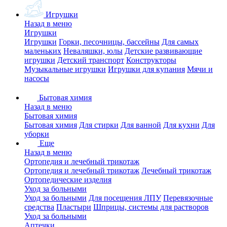
Игрушки
Назад в меню
Игрушки
Игрушки
Горки, песочницы, бассейны
Для самых
маленьких
Неваляшки, юлы
Детские развивающие
игрушки
Детский транспорт
Конструкторы
Музыкальные игрушки
Игрушки для купания
Мячи и
насосы
Бытовая химия
Назад в меню
Бытовая химия
Бытовая химия
Для стирки
Для ванной
Для кухни
Для
уборки
Еще
Назад в меню
Ортопедия и лечебный трикотаж
Ортопедия и лечебный трикотаж
Лечебный трикотаж
Ортопедические изделия
Уход за больными
Уход за больными
Для посещения ЛПУ
Перевязочные
средства
Пластыри
Шприцы, системы для растворов
Уход за больными
Аптечки