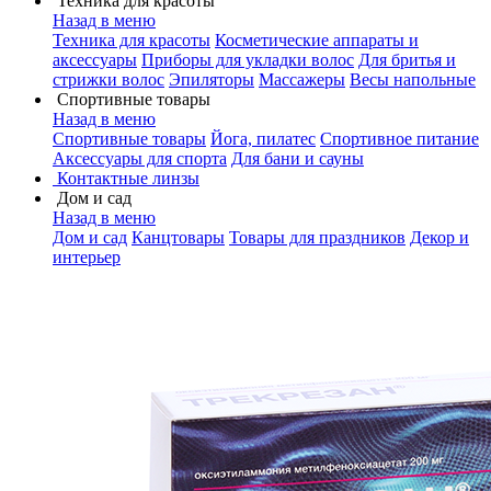
Техника для красоты
Назад в меню
Техника для красоты
Косметические аппараты и
аксессуары
Приборы для укладки волос
Для бритья и
стрижки волос
Эпиляторы
Массажеры
Весы напольные
Спортивные товары
Назад в меню
Спортивные товары
Йога, пилатес
Спортивное питание
Аксессуары для спорта
Для бани и сауны
Контактные линзы
Дом и сад
Назад в меню
Дом и сад
Канцтовары
Товары для праздников
Декор и
интерьер