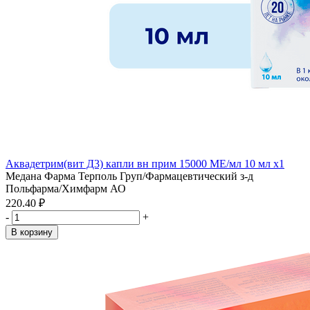
Аквадетрим(вит Д3) капли вн прим 15000 МЕ/мл 10 мл x1
Медана Фарма Терполь Груп/Фармацевтический з-д
Польфарма/Химфарм АО
220.40 ₽
-
+
В корзину