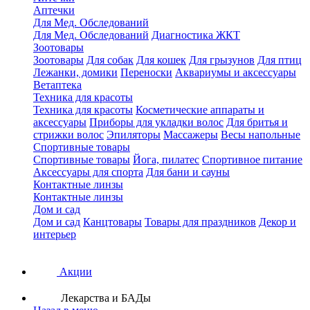
Аптечки
Для Мед. Обследований
Для Мед. Обследований
Диагностика ЖКТ
Зоотовары
Зоотовары
Для собак
Для кошек
Для грызунов
Для птиц
Лежанки, домики
Переноски
Аквариумы и аксессуары
Ветаптека
Техника для красоты
Техника для красоты
Косметические аппараты и
аксессуары
Приборы для укладки волос
Для бритья и
стрижки волос
Эпиляторы
Массажеры
Весы напольные
Спортивные товары
Спортивные товары
Йога, пилатес
Спортивное питание
Аксессуары для спорта
Для бани и сауны
Контактные линзы
Контактные линзы
Дом и сад
Дом и сад
Канцтовары
Товары для праздников
Декор и
интерьер
Акции
Лекарства и БАДы