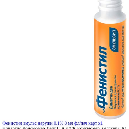
Фенистил эмульс наружн 0.1% 8 мл фл/пач карт x1
Новартис Консьюмер Хелс С.А./ГСК Консьюмер Хелскер СА/