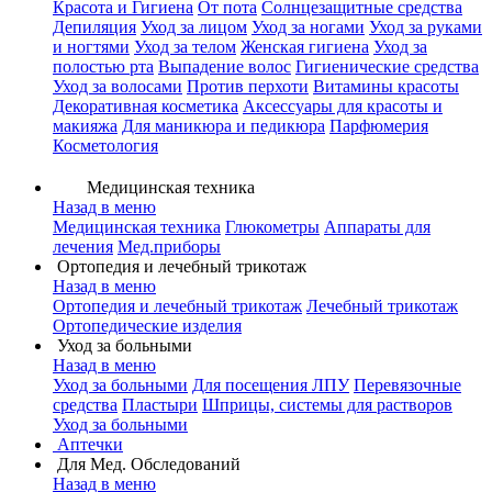
Красота и Гигиена
От пота
Солнцезащитные средства
Депиляция
Уход за лицом
Уход за ногами
Уход за руками
и ногтями
Уход за телом
Женская гигиена
Уход за
полостью рта
Выпадение волос
Гигиенические средства
Уход за волосами
Против перхоти
Витамины красоты
Декоративная косметика
Аксессуары для красоты и
макияжа
Для маникюра и педикюра
Парфюмерия
Косметология
Медицинская техника
Назад в меню
Медицинская техника
Глюкометры
Аппараты для
лечения
Мед.приборы
Ортопедия и лечебный трикотаж
Назад в меню
Ортопедия и лечебный трикотаж
Лечебный трикотаж
Ортопедические изделия
Уход за больными
Назад в меню
Уход за больными
Для посещения ЛПУ
Перевязочные
средства
Пластыри
Шприцы, системы для растворов
Уход за больными
Аптечки
Для Мед. Обследований
Назад в меню