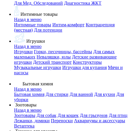
Для Мед. Обследований
Диагностика ЖКТ
Интимные товары
Назад в меню
Интимные товары
Интим-комфорт
Контрацепция
(местная)
Для потенции
Игрушки
Назад в меню
Игрушки
Горки, песочницы, бассейны
Для самых
маленьких
Неваляшки, юлы
Детские развивающие
игрушки
Детский транспорт
Конструкторы
Музыкальные игрушки
Игрушки для купания
Мячи и
насосы
Бытовая химия
Назад в меню
Бытовая химия
Для стирки
Для ванной
Для кухни
Для
уборки
Зоотовары
Назад в меню
Зоотовары
Для собак
Для кошек
Для грызунов
Для птиц
Лежанки, домики
Переноски
Аквариумы и аксессуары
Ветаптека