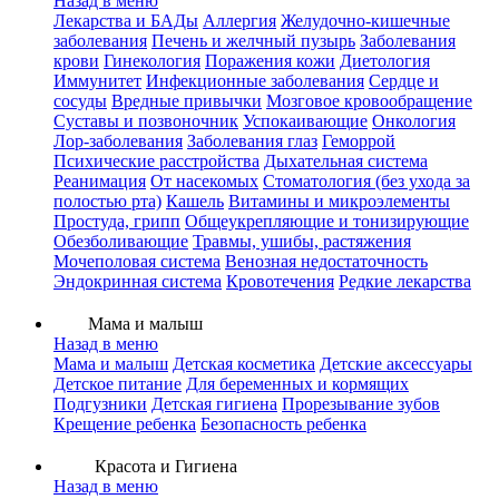
Назад в меню
Лекарства и БАДы
Аллергия
Желудочно-кишечные
заболевания
Печень и желчный пузырь
Заболевания
крови
Гинекология
Поражения кожи
Диетология
Иммунитет
Инфекционные заболевания
Сердце и
сосуды
Вредные привычки
Мозговое кровообращение
Суставы и позвоночник
Успокаивающие
Онкология
Лор-заболевания
Заболевания глаз
Геморрой
Психические расстройства
Дыхательная система
Реанимация
От насекомых
Стоматология (без ухода за
полостью рта)
Кашель
Витамины и микроэлементы
Простуда, грипп
Общеукрепляющие и тонизирующие
Обезболивающие
Травмы, ушибы, растяжения
Мочеполовая система
Венозная недостаточность
Эндокринная система
Кровотечения
Редкие лекарства
Мама и малыш
Назад в меню
Мама и малыш
Детская косметика
Детские аксессуары
Детское питание
Для беременных и кормящих
Подгузники
Детская гигиена
Прорезывание зубов
Крещение ребенка
Безопасность ребенка
Красота и Гигиена
Назад в меню