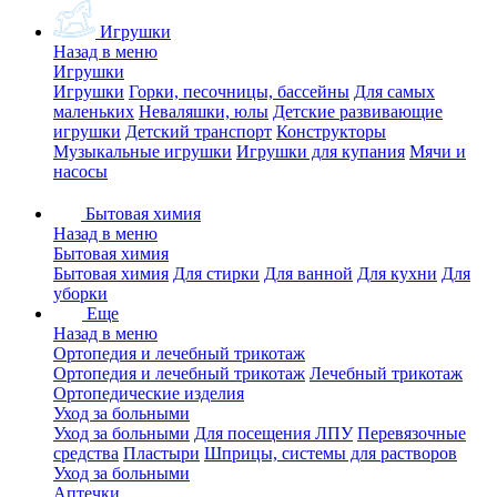
Игрушки
Назад в меню
Игрушки
Игрушки
Горки, песочницы, бассейны
Для самых
маленьких
Неваляшки, юлы
Детские развивающие
игрушки
Детский транспорт
Конструкторы
Музыкальные игрушки
Игрушки для купания
Мячи и
насосы
Бытовая химия
Назад в меню
Бытовая химия
Бытовая химия
Для стирки
Для ванной
Для кухни
Для
уборки
Еще
Назад в меню
Ортопедия и лечебный трикотаж
Ортопедия и лечебный трикотаж
Лечебный трикотаж
Ортопедические изделия
Уход за больными
Уход за больными
Для посещения ЛПУ
Перевязочные
средства
Пластыри
Шприцы, системы для растворов
Уход за больными
Аптечки