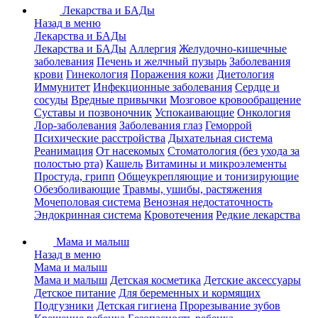
Лекарства и БАДы
Назад в меню
Лекарства и БАДы
Лекарства и БАДы
Аллергия
Желудочно-кишечные
заболевания
Печень и желчный пузырь
Заболевания
крови
Гинекология
Поражения кожи
Диетология
Иммунитет
Инфекционные заболевания
Сердце и
сосуды
Вредные привычки
Мозговое кровообращение
Суставы и позвоночник
Успокаивающие
Онкология
Лор-заболевания
Заболевания глаз
Геморрой
Психические расстройства
Дыхательная система
Реанимация
От насекомых
Стоматология (без ухода за
полостью рта)
Кашель
Витамины и микроэлементы
Простуда, грипп
Общеукрепляющие и тонизирующие
Обезболивающие
Травмы, ушибы, растяжения
Мочеполовая система
Венозная недостаточность
Эндокринная система
Кровотечения
Редкие лекарства
Мама и малыш
Назад в меню
Мама и малыш
Мама и малыш
Детская косметика
Детские аксессуары
Детское питание
Для беременных и кормящих
Подгузники
Детская гигиена
Прорезывание зубов