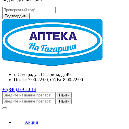
г. Самара, ул. Гагарина, д. 49
Пн-Пт 7:00-22:00, Сб,Вс 8:00-22:00
+7(846)379-20-14
Найти
Найти
Акции