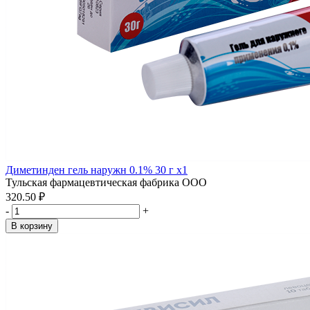
Диметинден гель наружн 0.1% 30 г x1
Тульская фармацевтическая фабрика ООО
320.50 ₽
-
+
В корзину