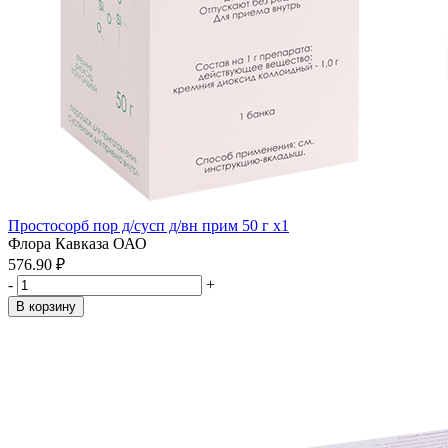
Простосорб пор д/сусп д/вн прим 50 г x1
Флора Кавказа ОАО
576.90 ₽
-
+
В корзину