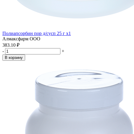
Полиапсорбин пор д/сусп 25 г x1
Алмаксфарм ООО
383.10 ₽
-
+
В корзину