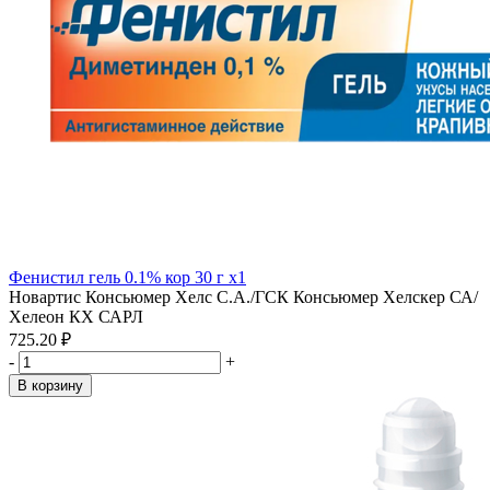
Фенистил гель 0.1% кор 30 г x1
Новартис Консьюмер Хелс С.А./ГСК Консьюмер Хелскер СА/
Хелеон КХ САРЛ
725.20 ₽
-
+
В корзину