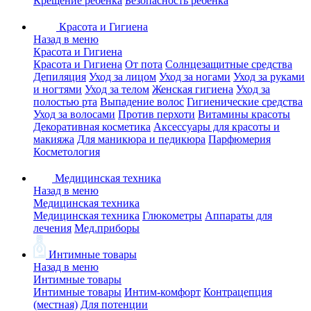
Крещение ребенка
Безопасность ребенка
Красота и Гигиена
Назад в меню
Красота и Гигиена
Красота и Гигиена
От пота
Солнцезащитные средства
Депиляция
Уход за лицом
Уход за ногами
Уход за руками
и ногтями
Уход за телом
Женская гигиена
Уход за
полостью рта
Выпадение волос
Гигиенические средства
Уход за волосами
Против перхоти
Витамины красоты
Декоративная косметика
Аксессуары для красоты и
макияжа
Для маникюра и педикюра
Парфюмерия
Косметология
Медицинская техника
Назад в меню
Медицинская техника
Медицинская техника
Глюкометры
Аппараты для
лечения
Мед.приборы
Интимные товары
Назад в меню
Интимные товары
Интимные товары
Интим-комфорт
Контрацепция
(местная)
Для потенции