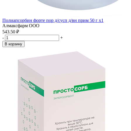
Полиапсорбин форте пор д/сусп д/вн прим 50 г x1
Алмаксфарм ООО
543.50 ₽
-
+
В корзину