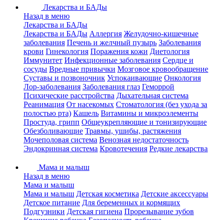
Лекарства и БАДы
Назад в меню
Лекарства и БАДы
Лекарства и БАДы
Аллергия
Желудочно-кишечные
заболевания
Печень и желчный пузырь
Заболевания
крови
Гинекология
Поражения кожи
Диетология
Иммунитет
Инфекционные заболевания
Сердце и
сосуды
Вредные привычки
Мозговое кровообращение
Суставы и позвоночник
Успокаивающие
Онкология
Лор-заболевания
Заболевания глаз
Геморрой
Психические расстройства
Дыхательная система
Реанимация
От насекомых
Стоматология (без ухода за
полостью рта)
Кашель
Витамины и микроэлементы
Простуда, грипп
Общеукрепляющие и тонизирующие
Обезболивающие
Травмы, ушибы, растяжения
Мочеполовая система
Венозная недостаточность
Эндокринная система
Кровотечения
Редкие лекарства
Мама и малыш
Назад в меню
Мама и малыш
Мама и малыш
Детская косметика
Детские аксессуары
Детское питание
Для беременных и кормящих
Подгузники
Детская гигиена
Прорезывание зубов