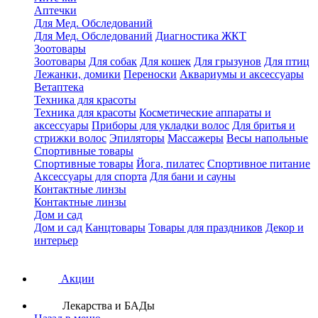
Аптечки
Для Мед. Обследований
Для Мед. Обследований
Диагностика ЖКТ
Зоотовары
Зоотовары
Для собак
Для кошек
Для грызунов
Для птиц
Лежанки, домики
Переноски
Аквариумы и аксессуары
Ветаптека
Техника для красоты
Техника для красоты
Косметические аппараты и
аксессуары
Приборы для укладки волос
Для бритья и
стрижки волос
Эпиляторы
Массажеры
Весы напольные
Спортивные товары
Спортивные товары
Йога, пилатес
Спортивное питание
Аксессуары для спорта
Для бани и сауны
Контактные линзы
Контактные линзы
Дом и сад
Дом и сад
Канцтовары
Товары для праздников
Декор и
интерьер
Акции
Лекарства и БАДы