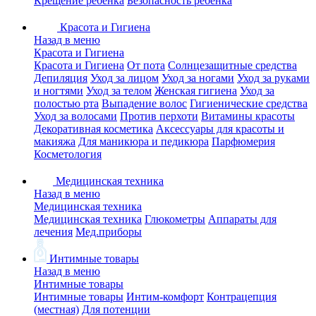
Крещение ребенка
Безопасность ребенка
Красота и Гигиена
Назад в меню
Красота и Гигиена
Красота и Гигиена
От пота
Солнцезащитные средства
Депиляция
Уход за лицом
Уход за ногами
Уход за руками
и ногтями
Уход за телом
Женская гигиена
Уход за
полостью рта
Выпадение волос
Гигиенические средства
Уход за волосами
Против перхоти
Витамины красоты
Декоративная косметика
Аксессуары для красоты и
макияжа
Для маникюра и педикюра
Парфюмерия
Косметология
Медицинская техника
Назад в меню
Медицинская техника
Медицинская техника
Глюкометры
Аппараты для
лечения
Мед.приборы
Интимные товары
Назад в меню
Интимные товары
Интимные товары
Интим-комфорт
Контрацепция
(местная)
Для потенции