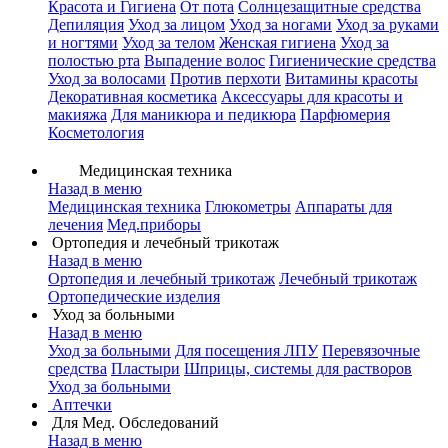
Красота и Гигиена
От пота
Солнцезащитные средства
Депиляция
Уход за лицом
Уход за ногами
Уход за руками
и ногтями
Уход за телом
Женская гигиена
Уход за
полостью рта
Выпадение волос
Гигиенические средства
Уход за волосами
Против перхоти
Витамины красоты
Декоративная косметика
Аксессуары для красоты и
макияжа
Для маникюра и педикюра
Парфюмерия
Косметология
Медицинская техника
Назад в меню
Медицинская техника
Глюкометры
Аппараты для
лечения
Мед.приборы
Ортопедия и лечебный трикотаж
Назад в меню
Ортопедия и лечебный трикотаж
Лечебный трикотаж
Ортопедические изделия
Уход за больными
Назад в меню
Уход за больными
Для посещения ЛПУ
Перевязочные
средства
Пластыри
Шприцы, системы для растворов
Уход за больными
Аптечки
Для Мед. Обследований
Назад в меню