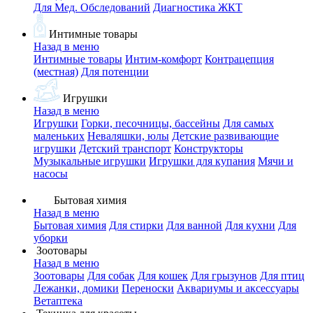
Для Мед. Обследований
Диагностика ЖКТ
Интимные товары
Назад в меню
Интимные товары
Интим-комфорт
Контрацепция
(местная)
Для потенции
Игрушки
Назад в меню
Игрушки
Горки, песочницы, бассейны
Для самых
маленьких
Неваляшки, юлы
Детские развивающие
игрушки
Детский транспорт
Конструкторы
Музыкальные игрушки
Игрушки для купания
Мячи и
насосы
Бытовая химия
Назад в меню
Бытовая химия
Для стирки
Для ванной
Для кухни
Для
уборки
Зоотовары
Назад в меню
Зоотовары
Для собак
Для кошек
Для грызунов
Для птиц
Лежанки, домики
Переноски
Аквариумы и аксессуары
Ветаптека