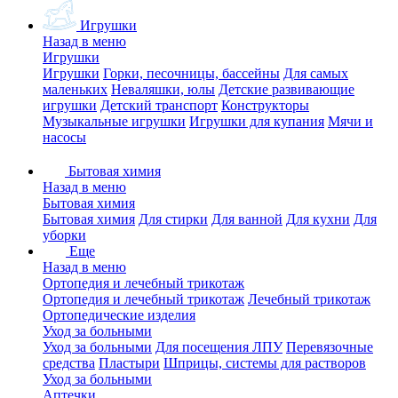
Игрушки
Назад в меню
Игрушки
Игрушки
Горки, песочницы, бассейны
Для самых
маленьких
Неваляшки, юлы
Детские развивающие
игрушки
Детский транспорт
Конструкторы
Музыкальные игрушки
Игрушки для купания
Мячи и
насосы
Бытовая химия
Назад в меню
Бытовая химия
Бытовая химия
Для стирки
Для ванной
Для кухни
Для
уборки
Еще
Назад в меню
Ортопедия и лечебный трикотаж
Ортопедия и лечебный трикотаж
Лечебный трикотаж
Ортопедические изделия
Уход за больными
Уход за больными
Для посещения ЛПУ
Перевязочные
средства
Пластыри
Шприцы, системы для растворов
Уход за больными
Аптечки