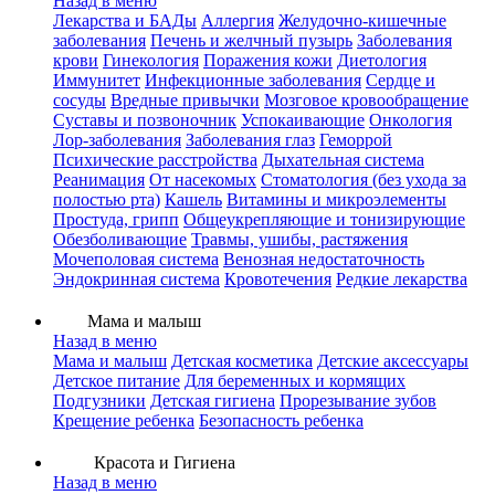
Назад в меню
Лекарства и БАДы
Аллергия
Желудочно-кишечные
заболевания
Печень и желчный пузырь
Заболевания
крови
Гинекология
Поражения кожи
Диетология
Иммунитет
Инфекционные заболевания
Сердце и
сосуды
Вредные привычки
Мозговое кровообращение
Суставы и позвоночник
Успокаивающие
Онкология
Лор-заболевания
Заболевания глаз
Геморрой
Психические расстройства
Дыхательная система
Реанимация
От насекомых
Стоматология (без ухода за
полостью рта)
Кашель
Витамины и микроэлементы
Простуда, грипп
Общеукрепляющие и тонизирующие
Обезболивающие
Травмы, ушибы, растяжения
Мочеполовая система
Венозная недостаточность
Эндокринная система
Кровотечения
Редкие лекарства
Мама и малыш
Назад в меню
Мама и малыш
Детская косметика
Детские аксессуары
Детское питание
Для беременных и кормящих
Подгузники
Детская гигиена
Прорезывание зубов
Крещение ребенка
Безопасность ребенка
Красота и Гигиена
Назад в меню