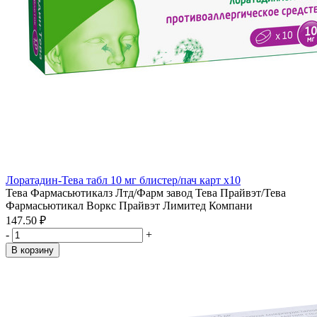
Лоратадин-Тева табл 10 мг блистер/пач карт x10
Тева Фармасьютикалз Лтд/Фарм завод Тева Прайвэт/Тева
Фармасьютикал Воркс Прайвэт Лимитед Компани
147.50 ₽
-
+
В корзину