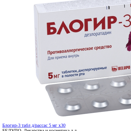
Блогир-3 табл д/рассас 5 мг x30
БЕЛУПО, Лекарства и косметика д д