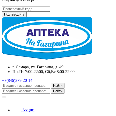
г. Самара, ул. Гагарина, д. 49
Пн-Пт 7:00-22:00, Сб,Вс 8:00-22:00
+7(846)379-20-14
Найти
Найти
Акции