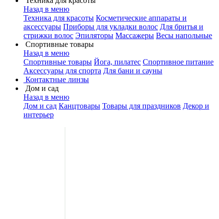
Техника для красоты
Назад в меню
Техника для красоты
Косметические аппараты и
аксессуары
Приборы для укладки волос
Для бритья и
стрижки волос
Эпиляторы
Массажеры
Весы напольные
Спортивные товары
Назад в меню
Спортивные товары
Йога, пилатес
Спортивное питание
Аксессуары для спорта
Для бани и сауны
Контактные линзы
Дом и сад
Назад в меню
Дом и сад
Канцтовары
Товары для праздников
Декор и
интерьер