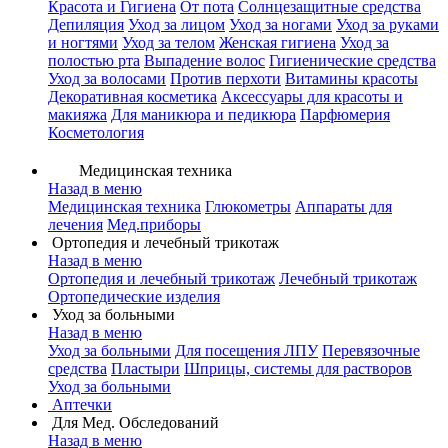
Красота и Гигиена
От пота
Солнцезащитные средства
Депиляция
Уход за лицом
Уход за ногами
Уход за руками
и ногтями
Уход за телом
Женская гигиена
Уход за
полостью рта
Выпадение волос
Гигиенические средства
Уход за волосами
Против перхоти
Витамины красоты
Декоративная косметика
Аксессуары для красоты и
макияжа
Для маникюра и педикюра
Парфюмерия
Косметология
Медицинская техника
Назад в меню
Медицинская техника
Глюкометры
Аппараты для
лечения
Мед.приборы
Ортопедия и лечебный трикотаж
Назад в меню
Ортопедия и лечебный трикотаж
Лечебный трикотаж
Ортопедические изделия
Уход за больными
Назад в меню
Уход за больными
Для посещения ЛПУ
Перевязочные
средства
Пластыри
Шприцы, системы для растворов
Уход за больными
Аптечки
Для Мед. Обследований
Назад в меню