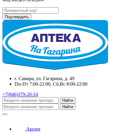
г. Самара, ул. Гагарина, д. 49
Пн-Пт 7:00-22:00, Сб,Вс 8:00-22:00
+7(846)379-20-14
Найти
Найти
Акции