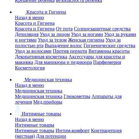
Крещение ребенка
Безопасность ребенка
Красота и Гигиена
Назад в меню
Красота и Гигиена
Красота и Гигиена
От пота
Солнцезащитные средства
Депиляция
Уход за лицом
Уход за ногами
Уход за руками
и ногтями
Уход за телом
Женская гигиена
Уход за
полостью рта
Выпадение волос
Гигиенические средства
Уход за волосами
Против перхоти
Витамины красоты
Декоративная косметика
Аксессуары для красоты и
макияжа
Для маникюра и педикюра
Парфюмерия
Косметология
Медицинская техника
Назад в меню
Медицинская техника
Медицинская техника
Глюкометры
Аппараты для
лечения
Мед.приборы
Интимные товары
Назад в меню
Интимные товары
Интимные товары
Интим-комфорт
Контрацепция
(местная)
Для потенции