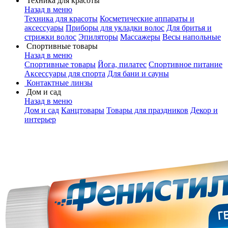
Техника для красоты
Назад в меню
Техника для красоты
Косметические аппараты и
аксессуары
Приборы для укладки волос
Для бритья и
стрижки волос
Эпиляторы
Массажеры
Весы напольные
Спортивные товары
Назад в меню
Спортивные товары
Йога, пилатес
Спортивное питание
Аксессуары для спорта
Для бани и сауны
Контактные линзы
Дом и сад
Назад в меню
Дом и сад
Канцтовары
Товары для праздников
Декор и
интерьер