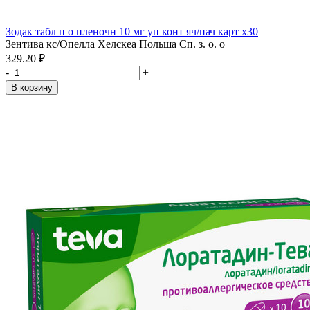
Зодак табл п о пленочн 10 мг уп конт яч/пач карт x30
Зентива кс/Опелла Хелскеа Польша Сп. з. о. о
329.20 ₽
-
+
В корзину