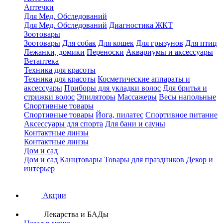
Аптечки
Для Мед. Обследований
Для Мед. Обследований
Диагностика ЖКТ
Зоотовары
Зоотовары
Для собак
Для кошек
Для грызунов
Для птиц
Лежанки, домики
Переноски
Аквариумы и аксессуары
Ветаптека
Техника для красоты
Техника для красоты
Косметические аппараты и
аксессуары
Приборы для укладки волос
Для бритья и
стрижки волос
Эпиляторы
Массажеры
Весы напольные
Спортивные товары
Спортивные товары
Йога, пилатес
Спортивное питание
Аксессуары для спорта
Для бани и сауны
Контактные линзы
Контактные линзы
Дом и сад
Дом и сад
Канцтовары
Товары для праздников
Декор и
интерьер
Акции
Лекарства и БАДы