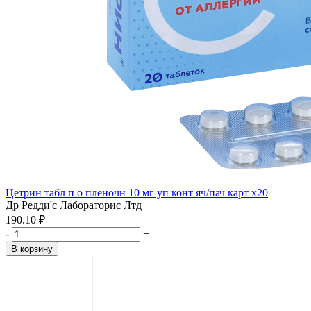
Цетрин табл п о пленочн 10 мг уп конт яч/пач карт x20
Др Редди'с Лабораторис Лтд
190.10 ₽
-
+
В корзину