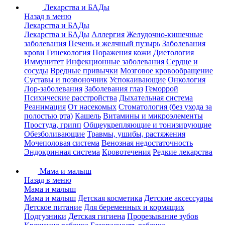
Лекарства и БАДы
Назад в меню
Лекарства и БАДы
Лекарства и БАДы
Аллергия
Желудочно-кишечные
заболевания
Печень и желчный пузырь
Заболевания
крови
Гинекология
Поражения кожи
Диетология
Иммунитет
Инфекционные заболевания
Сердце и
сосуды
Вредные привычки
Мозговое кровообращение
Суставы и позвоночник
Успокаивающие
Онкология
Лор-заболевания
Заболевания глаз
Геморрой
Психические расстройства
Дыхательная система
Реанимация
От насекомых
Стоматология (без ухода за
полостью рта)
Кашель
Витамины и микроэлементы
Простуда, грипп
Общеукрепляющие и тонизирующие
Обезболивающие
Травмы, ушибы, растяжения
Мочеполовая система
Венозная недостаточность
Эндокринная система
Кровотечения
Редкие лекарства
Мама и малыш
Назад в меню
Мама и малыш
Мама и малыш
Детская косметика
Детские аксессуары
Детское питание
Для беременных и кормящих
Подгузники
Детская гигиена
Прорезывание зубов