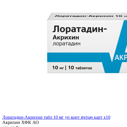
Лоратадин-Акрихин табл 10 мг уп конт яч/пач карт x10
Акрихин ХФК АО