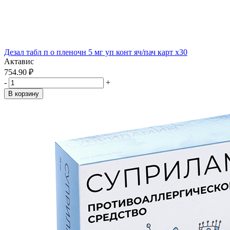
Дезал табл п о пленочн 5 мг уп конт яч/пач карт x30
Актавис
754.90 ₽
-
+
В корзину