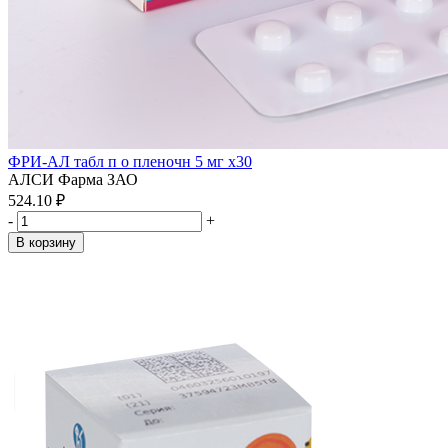
ФРИ-АЛ табл п о пленочн 5 мг x30
АЛСИ Фарма ЗАО
524.10 ₽
-
+
В корзину