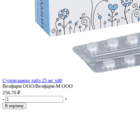
Суприламин табл 25 мг x40
Велфарм ООО/Велфарм-М ООО
256.70 ₽
-
+
В корзину