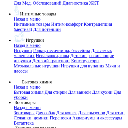
Для Мед. Обследований
Диагностика ЖКТ
Интимные товары
Назад в меню
Интимные товары
Интим-комфорт
Контрацепция
(местная)
Для потенции
Игрушки
Назад в меню
Игрушки
Горки, песочницы, бассейны
Для самых
маленьких
Неваляшки, юлы
Детские развивающие
игрушки
Детский транспорт
Конструкторы
Музыкальные игрушки
Игрушки для купания
Мячи и
насосы
Бытовая химия
Назад в меню
Бытовая химия
Для стирки
Для ванной
Для кухни
Для
уборки
Зоотовары
Назад в меню
Зоотовары
Для собак
Для кошек
Для грызунов
Для птиц
Лежанки, домики
Переноски
Аквариумы и аксессуары
Ветаптека