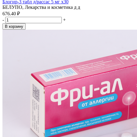
Блогир-3 табл д/рассас 5 мг x30
БЕЛУПО, Лекарства и косметика д д
676.40 ₽
-
+
В корзину