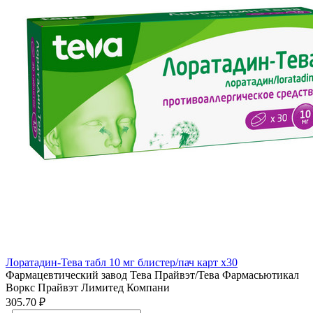
Лоратадин-Тева табл 10 мг блистер/пач карт x30
Фармацевтический завод Тева Прайвэт/Тева Фармасьютикал
Воркс Прайвэт Лимитед Компани
305.70 ₽