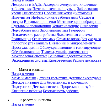
Назад в меню
Лекарства и БАДы
Аллергия
Желудочно-кишечные
заболевания
Печень и желчный пузырь
Заболевания
крови
Гинекология
Поражения кожи
Диетология
Иммунитет
Инфекционные заболевания
Сердце и
сосуды
Вредные привычки
Мозговое кровообращение
Суставы и позвоночник
Успокаивающие
Онкология
Лор-заболевания
Заболевания глаз
Геморрой
Психические расстройства
Дыхательная система
Реанимация
От насекомых
Стоматология (без ухода за
полостью рта)
Кашель
Витамины и микроэлементы
Простуда, грипп
Общеукрепляющие и тонизирующие
Обезболивающие
Травмы, ушибы, растяжения
Мочеполовая система
Венозная недостаточность
Эндокринная система
Кровотечения
Редкие лекарства
Мама и малыш
Назад в меню
Мама и малыш
Детская косметика
Детские аксессуары
Детское питание
Для беременных и кормящих
Подгузники
Детская гигиена
Прорезывание зубов
Крещение ребенка
Безопасность ребенка
Красота и Гигиена
Назад в меню