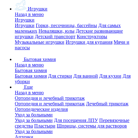
Игрушки
Назад в меню
Игрушки
Игрушки
Горки, песочницы, бассейны
Для самых
маленьких
Неваляшки, юлы
Детские развивающие
игрушки
Детский транспорт
Конструкторы
Музыкальные игрушки
Игрушки для купания
Мячи и
насосы
Бытовая химия
Назад в меню
Бытовая химия
Бытовая химия
Для стирки
Для ванной
Для кухни
Для
уборки
Еще
Назад в меню
Ортопедия и лечебный трикотаж
Ортопедия и лечебный трикотаж
Лечебный трикотаж
Ортопедические изделия
Уход за больными
Уход за больными
Для посещения ЛПУ
Перевязочные
средства
Пластыри
Шприцы, системы для растворов
Уход за больными
Аптечки