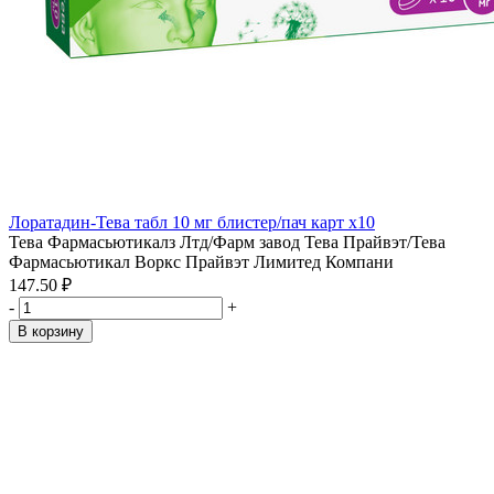
Лоратадин-Тева табл 10 мг блистер/пач карт x10
Тева Фармасьютикалз Лтд/Фарм завод Тева Прайвэт/Тева
Фармасьютикал Воркс Прайвэт Лимитед Компани
147.50 ₽
-
+
В корзину