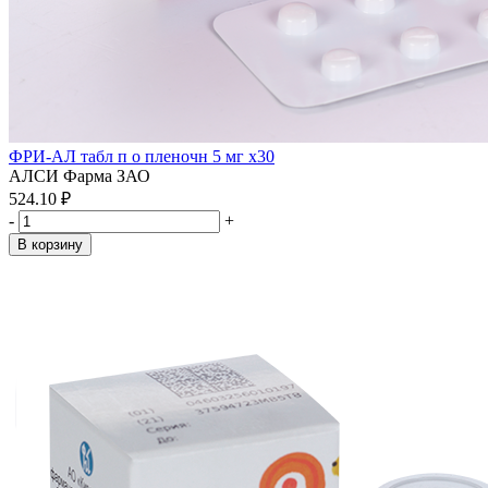
ФРИ-АЛ табл п о пленочн 5 мг x30
АЛСИ Фарма ЗАО
524.10 ₽
-
+
В корзину