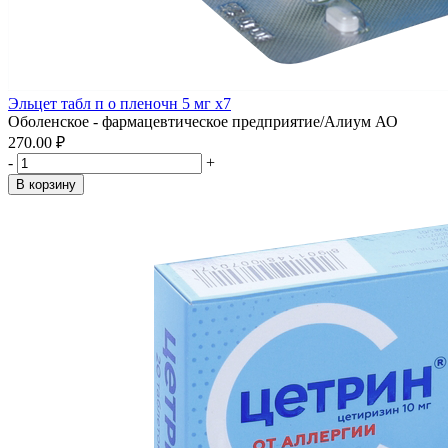
Эльцет табл п о пленочн 5 мг x7
Оболенское - фармацевтическое предприятие/Алиум АО
270.00 ₽
-
+
В корзину