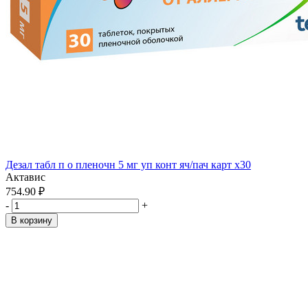
Дезал табл п о пленочн 5 мг уп конт яч/пач карт x30
Актавис
754.90 ₽
-
+
В корзину