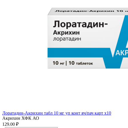
Лоратадин-Акрихин табл 10 мг уп конт яч/пач карт x10
Акрихин ХФК АО
129.00 ₽