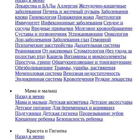
Назад в меню
Лекарства и БАДы
Аллергия
Желудочно-кишечные
заболевания
Печень и желчный пузырь
Заболевания
крови
Гинекология
Поражения кожи
Диетология
Иммунитет
Инфекционные заболевания
Сердце и
сосуды
Вредные привычки
Мозговое кровообращение
Суставы и позвоночник
Успокаивающие
Онкология
Лор-заболевания
Заболевания глаз
Геморрой
Психические расстройства
Дыхательная система
Реанимация
От насекомых
Стоматология (без ухода за
полостью рта)
Кашель
Витамины и микроэлементы
Простуда, грипп
Общеукрепляющие и тонизирующие
Обезболивающие
Травмы, ушибы, растяжения
Мочеполовая система
Венозная недостаточность
Эндокринная система
Кровотечения
Редкие лекарства
Мама и малыш
Назад в меню
Мама и малыш
Детская косметика
Детские аксессуары
Детское питание
Для беременных и кормящих
Подгузники
Детская гигиена
Прорезывание зубов
Крещение ребенка
Безопасность ребенка
Красота и Гигиена
Назад в меню