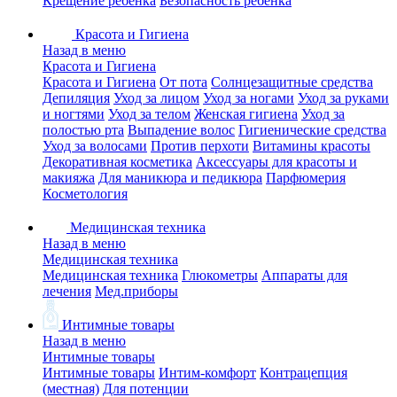
Крещение ребенка
Безопасность ребенка
Красота и Гигиена
Назад в меню
Красота и Гигиена
Красота и Гигиена
От пота
Солнцезащитные средства
Депиляция
Уход за лицом
Уход за ногами
Уход за руками
и ногтями
Уход за телом
Женская гигиена
Уход за
полостью рта
Выпадение волос
Гигиенические средства
Уход за волосами
Против перхоти
Витамины красоты
Декоративная косметика
Аксессуары для красоты и
макияжа
Для маникюра и педикюра
Парфюмерия
Косметология
Медицинская техника
Назад в меню
Медицинская техника
Медицинская техника
Глюкометры
Аппараты для
лечения
Мед.приборы
Интимные товары
Назад в меню
Интимные товары
Интимные товары
Интим-комфорт
Контрацепция
(местная)
Для потенции