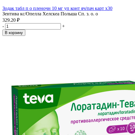
Зодак табл п о пленочн 10 мг уп конт яч/пач карт x30
Зентива кс/Опелла Хелскеа Польша Сп. з. о. о
329.20 ₽
-
+
В корзину