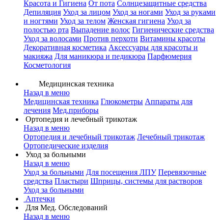
Красота и Гигиена
От пота
Солнцезащитные средства
Депиляция
Уход за лицом
Уход за ногами
Уход за руками
и ногтями
Уход за телом
Женская гигиена
Уход за
полостью рта
Выпадение волос
Гигиенические средства
Уход за волосами
Против перхоти
Витамины красоты
Декоративная косметика
Аксессуары для красоты и
макияжа
Для маникюра и педикюра
Парфюмерия
Косметология
Медицинская техника
Назад в меню
Медицинская техника
Глюкометры
Аппараты для
лечения
Мед.приборы
Ортопедия и лечебный трикотаж
Назад в меню
Ортопедия и лечебный трикотаж
Лечебный трикотаж
Ортопедические изделия
Уход за больными
Назад в меню
Уход за больными
Для посещения ЛПУ
Перевязочные
средства
Пластыри
Шприцы, системы для растворов
Уход за больными
Аптечки
Для Мед. Обследований
Назад в меню