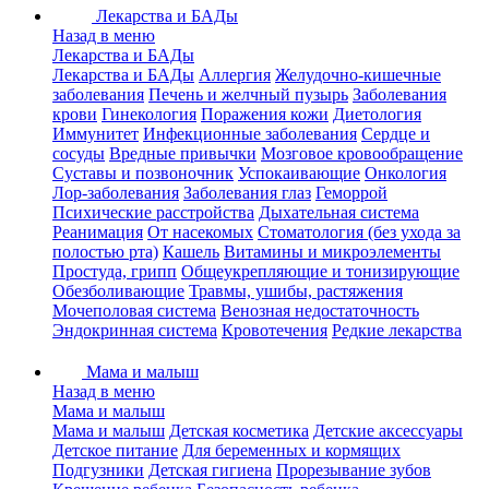
Лекарства и БАДы
Назад в меню
Лекарства и БАДы
Лекарства и БАДы
Аллергия
Желудочно-кишечные
заболевания
Печень и желчный пузырь
Заболевания
крови
Гинекология
Поражения кожи
Диетология
Иммунитет
Инфекционные заболевания
Сердце и
сосуды
Вредные привычки
Мозговое кровообращение
Суставы и позвоночник
Успокаивающие
Онкология
Лор-заболевания
Заболевания глаз
Геморрой
Психические расстройства
Дыхательная система
Реанимация
От насекомых
Стоматология (без ухода за
полостью рта)
Кашель
Витамины и микроэлементы
Простуда, грипп
Общеукрепляющие и тонизирующие
Обезболивающие
Травмы, ушибы, растяжения
Мочеполовая система
Венозная недостаточность
Эндокринная система
Кровотечения
Редкие лекарства
Мама и малыш
Назад в меню
Мама и малыш
Мама и малыш
Детская косметика
Детские аксессуары
Детское питание
Для беременных и кормящих
Подгузники
Детская гигиена
Прорезывание зубов