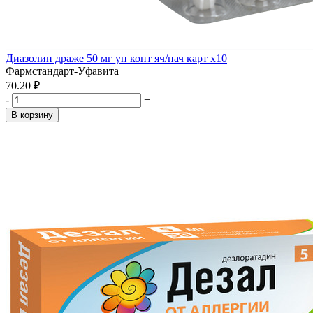
Диазолин драже 50 мг уп конт яч/пач карт x10
Фармстандарт-Уфавита
70.20 ₽
-
+
В корзину