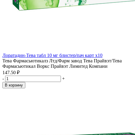
Лоратадин-Тева табл 10 мг блистер/пач карт x10
Тева Фармасьютикалз Лтд/Фарм завод Тева Прайвэт/Тева
Фармасьютикал Воркс Прайвэт Лимитед Компани
147.50 ₽
-
+
В корзину