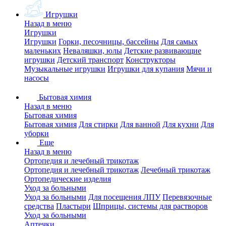
Игрушки
Назад в меню
Игрушки
Игрушки
Горки, песочницы, бассейны
Для самых
маленьких
Неваляшки, юлы
Детские развивающие
игрушки
Детский транспорт
Конструкторы
Музыкальные игрушки
Игрушки для купания
Мячи и
насосы
Бытовая химия
Назад в меню
Бытовая химия
Бытовая химия
Для стирки
Для ванной
Для кухни
Для
уборки
Еще
Назад в меню
Ортопедия и лечебный трикотаж
Ортопедия и лечебный трикотаж
Лечебный трикотаж
Ортопедические изделия
Уход за больными
Уход за больными
Для посещения ЛПУ
Перевязочные
средства
Пластыри
Шприцы, системы для растворов
Уход за больными
Аптечки