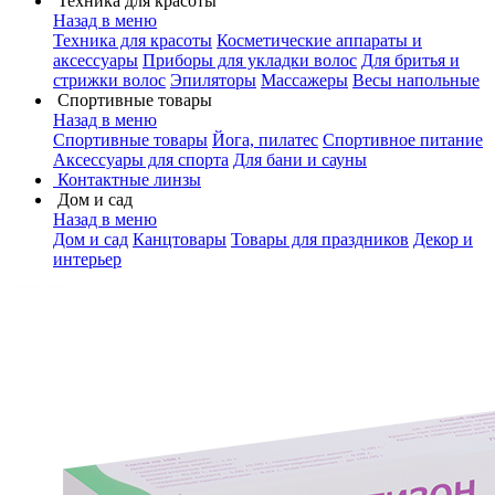
Техника для красоты
Назад в меню
Техника для красоты
Косметические аппараты и
аксессуары
Приборы для укладки волос
Для бритья и
стрижки волос
Эпиляторы
Массажеры
Весы напольные
Спортивные товары
Назад в меню
Спортивные товары
Йога, пилатес
Спортивное питание
Аксессуары для спорта
Для бани и сауны
Контактные линзы
Дом и сад
Назад в меню
Дом и сад
Канцтовары
Товары для праздников
Декор и
интерьер