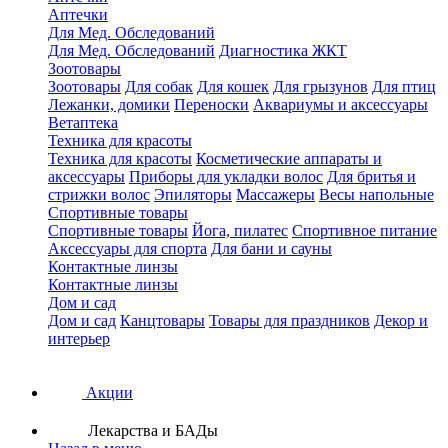
Аптечки
Для Мед. Обследований
Для Мед. Обследований
Диагностика ЖКТ
Зоотовары
Зоотовары
Для собак
Для кошек
Для грызунов
Для птиц
Лежанки, домики
Переноски
Аквариумы и аксессуары
Ветаптека
Техника для красоты
Техника для красоты
Косметические аппараты и
аксессуары
Приборы для укладки волос
Для бритья и
стрижки волос
Эпиляторы
Массажеры
Весы напольные
Спортивные товары
Спортивные товары
Йога, пилатес
Спортивное питание
Аксессуары для спорта
Для бани и сауны
Контактные линзы
Контактные линзы
Дом и сад
Дом и сад
Канцтовары
Товары для праздников
Декор и
интерьер
Акции
Лекарства и БАДы