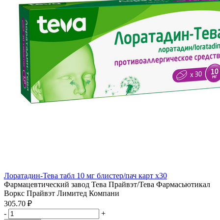
Лоратадин-Тева табл 10 мг блистер/пач карт x30
Фармацевтический завод Тева Прайвэт/Тева Фармасьютикал
Воркс Прайвэт Лимитед Компани
305.70 ₽
-
+