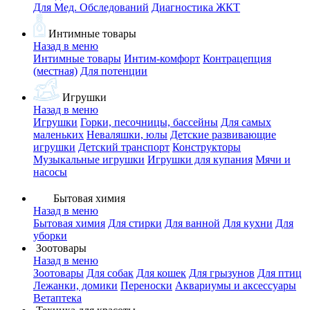
Для Мед. Обследований
Диагностика ЖКТ
Интимные товары
Назад в меню
Интимные товары
Интим-комфорт
Контрацепция
(местная)
Для потенции
Игрушки
Назад в меню
Игрушки
Горки, песочницы, бассейны
Для самых
маленьких
Неваляшки, юлы
Детские развивающие
игрушки
Детский транспорт
Конструкторы
Музыкальные игрушки
Игрушки для купания
Мячи и
насосы
Бытовая химия
Назад в меню
Бытовая химия
Для стирки
Для ванной
Для кухни
Для
уборки
Зоотовары
Назад в меню
Зоотовары
Для собак
Для кошек
Для грызунов
Для птиц
Лежанки, домики
Переноски
Аквариумы и аксессуары
Ветаптека