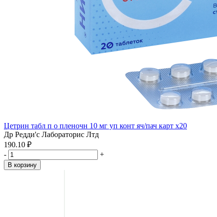
Цетрин табл п о пленочн 10 мг уп конт яч/пач карт x20
Др Редди'с Лабораторис Лтд
190.10 ₽
-
+
В корзину