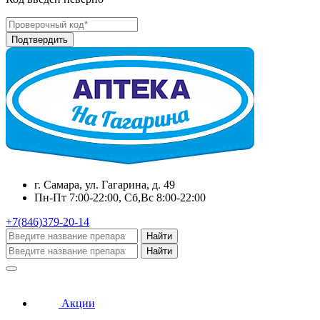
г. Самара, ул. Гагарина, д. 49
Пн-Пт 7:00-22:00, Сб,Вс 8:00-22:00
+7(846)379-20-14
Найти
Найти
Акции