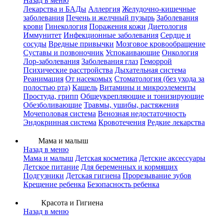
Назад в меню
Лекарства и БАДы
Аллергия
Желудочно-кишечные
заболевания
Печень и желчный пузырь
Заболевания
крови
Гинекология
Поражения кожи
Диетология
Иммунитет
Инфекционные заболевания
Сердце и
сосуды
Вредные привычки
Мозговое кровообращение
Суставы и позвоночник
Успокаивающие
Онкология
Лор-заболевания
Заболевания глаз
Геморрой
Психические расстройства
Дыхательная система
Реанимация
От насекомых
Стоматология (без ухода за
полостью рта)
Кашель
Витамины и микроэлементы
Простуда, грипп
Общеукрепляющие и тонизирующие
Обезболивающие
Травмы, ушибы, растяжения
Мочеполовая система
Венозная недостаточность
Эндокринная система
Кровотечения
Редкие лекарства
Мама и малыш
Назад в меню
Мама и малыш
Детская косметика
Детские аксессуары
Детское питание
Для беременных и кормящих
Подгузники
Детская гигиена
Прорезывание зубов
Крещение ребенка
Безопасность ребенка
Красота и Гигиена
Назад в меню