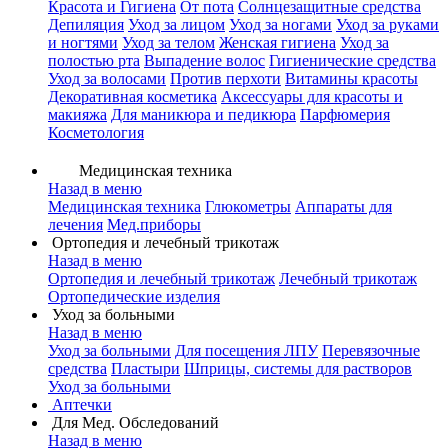
Красота и Гигиена
От пота
Солнцезащитные средства
Депиляция
Уход за лицом
Уход за ногами
Уход за руками
и ногтями
Уход за телом
Женская гигиена
Уход за
полостью рта
Выпадение волос
Гигиенические средства
Уход за волосами
Против перхоти
Витамины красоты
Декоративная косметика
Аксессуары для красоты и
макияжа
Для маникюра и педикюра
Парфюмерия
Косметология
Медицинская техника
Назад в меню
Медицинская техника
Глюкометры
Аппараты для
лечения
Мед.приборы
Ортопедия и лечебный трикотаж
Назад в меню
Ортопедия и лечебный трикотаж
Лечебный трикотаж
Ортопедические изделия
Уход за больными
Назад в меню
Уход за больными
Для посещения ЛПУ
Перевязочные
средства
Пластыри
Шприцы, системы для растворов
Уход за больными
Аптечки
Для Мед. Обследований
Назад в меню