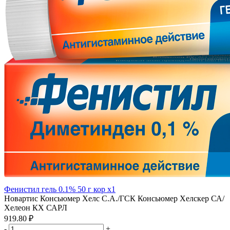
Фенистил гель 0.1% 50 г кор x1
Новартис Консьюмер Хелс С.А./ГСК Консьюмер Хелскер СА/
Хелеон КХ САРЛ
919.80 ₽
-
+