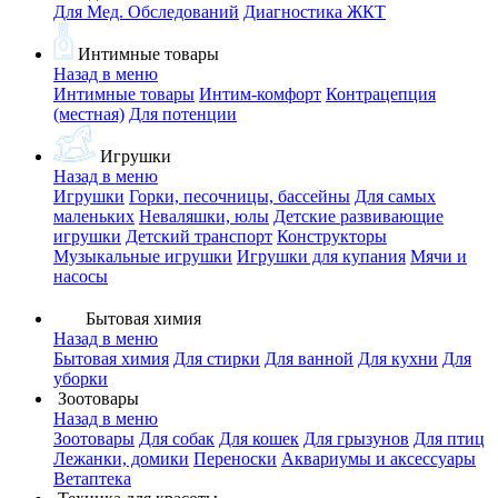
Для Мед. Обследований
Диагностика ЖКТ
Интимные товары
Назад в меню
Интимные товары
Интим-комфорт
Контрацепция
(местная)
Для потенции
Игрушки
Назад в меню
Игрушки
Горки, песочницы, бассейны
Для самых
маленьких
Неваляшки, юлы
Детские развивающие
игрушки
Детский транспорт
Конструкторы
Музыкальные игрушки
Игрушки для купания
Мячи и
насосы
Бытовая химия
Назад в меню
Бытовая химия
Для стирки
Для ванной
Для кухни
Для
уборки
Зоотовары
Назад в меню
Зоотовары
Для собак
Для кошек
Для грызунов
Для птиц
Лежанки, домики
Переноски
Аквариумы и аксессуары
Ветаптека