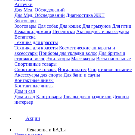
Аптечки
Для Мед. Обследований
Для Мед. Обследований
Диагностика ЖКТ
Зоотовары
Зоотовары
Для собак
Для кошек
Для грызунов
Для птиц
Лежанки, домики
Переноски
Аквариумы и аксессуары
Ветаптека
Техника для красоты
Техника для красоты
Косметические аппараты и
аксессуары
Приборы для укладки волос
Для бритья и
стрижки волос
Эпиляторы
Массажеры
Весы напольные
Спортивные товары
Спортивные товары
Йога, пилатес
Спортивное питание
Аксессуары для спорта
Для бани и сауны
Контактные линзы
Контактные линзы
Дом и сад
Дом и сад
Канцтовары
Товары для праздников
Декор и
интерьер
Акции
Лекарства и БАДы