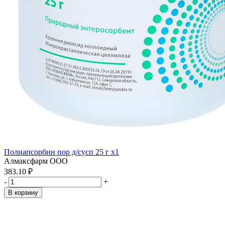
Полиапсорбин пор д/сусп 25 г x1
Алмаксфарм ООО
383.10 ₽
-
+
В корзину