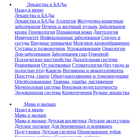
Лекарства и БАДы
Назад в меню
Лекарства и БАДы
Лекарства и БАДы
Аллергия
Желудочно-кишечные
заболевания
Печень и желчный пузырь
Заболевания
крови
Гинекология
Поражения кожи
Диетология
Иммунитет
Инфекционные заболевания
Сердце и
сосуды
Вредные привычки
Мозговое кровообращение
Суставы и позвоночник
Успокаивающие
Онкология
Лор-заболевания
Заболевания глаз
Геморрой
Психические расстройства
Дыхательная система
Реанимация
От насекомых
Стоматология (без ухода за
полостью рта)
Кашель
Витамины и микроэлементы
Простуда, грипп
Общеукрепляющие и тонизирующие
Обезболивающие
Травмы, ушибы, растяжения
Мочеполовая система
Венозная недостаточность
Эндокринная система
Кровотечения
Редкие лекарства
Мама и малыш
Назад в меню
Мама и малыш
Мама и малыш
Детская косметика
Детские аксессуары
Детское питание
Для беременных и кормящих
Подгузники
Детская гигиена
Прорезывание зубов