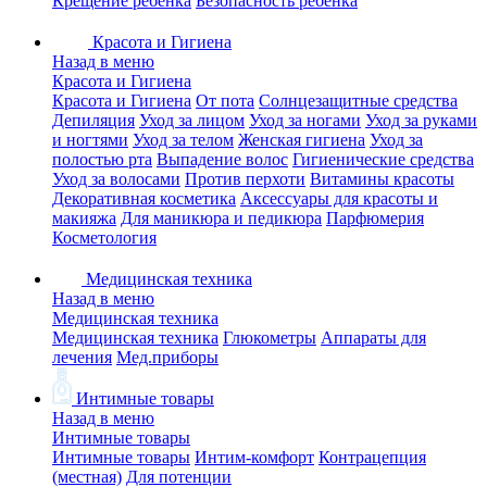
Крещение ребенка
Безопасность ребенка
Красота и Гигиена
Назад в меню
Красота и Гигиена
Красота и Гигиена
От пота
Солнцезащитные средства
Депиляция
Уход за лицом
Уход за ногами
Уход за руками
и ногтями
Уход за телом
Женская гигиена
Уход за
полостью рта
Выпадение волос
Гигиенические средства
Уход за волосами
Против перхоти
Витамины красоты
Декоративная косметика
Аксессуары для красоты и
макияжа
Для маникюра и педикюра
Парфюмерия
Косметология
Медицинская техника
Назад в меню
Медицинская техника
Медицинская техника
Глюкометры
Аппараты для
лечения
Мед.приборы
Интимные товары
Назад в меню
Интимные товары
Интимные товары
Интим-комфорт
Контрацепция
(местная)
Для потенции