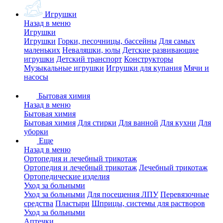
Игрушки
Назад в меню
Игрушки
Игрушки
Горки, песочницы, бассейны
Для самых
маленьких
Неваляшки, юлы
Детские развивающие
игрушки
Детский транспорт
Конструкторы
Музыкальные игрушки
Игрушки для купания
Мячи и
насосы
Бытовая химия
Назад в меню
Бытовая химия
Бытовая химия
Для стирки
Для ванной
Для кухни
Для
уборки
Еще
Назад в меню
Ортопедия и лечебный трикотаж
Ортопедия и лечебный трикотаж
Лечебный трикотаж
Ортопедические изделия
Уход за больными
Уход за больными
Для посещения ЛПУ
Перевязочные
средства
Пластыри
Шприцы, системы для растворов
Уход за больными
Аптечки