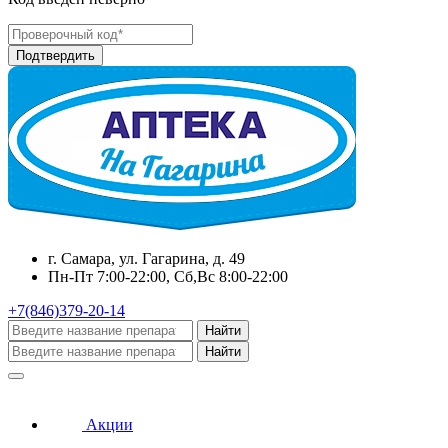
г. Самара, ул. Гагарина, д. 49
Пн-Пт 7:00-22:00, Сб,Вс 8:00-22:00
+7(846)379-20-14
Найти
Найти
Акции