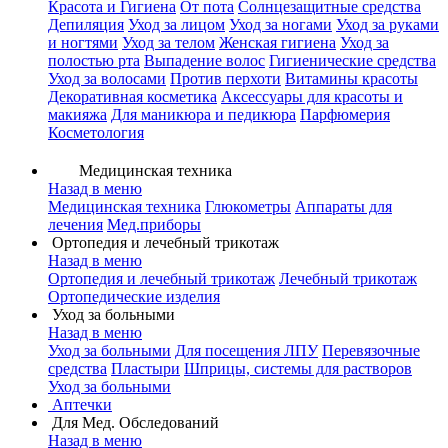
Красота и Гигиена
От пота
Солнцезащитные средства
Депиляция
Уход за лицом
Уход за ногами
Уход за руками
и ногтями
Уход за телом
Женская гигиена
Уход за
полостью рта
Выпадение волос
Гигиенические средства
Уход за волосами
Против перхоти
Витамины красоты
Декоративная косметика
Аксессуары для красоты и
макияжа
Для маникюра и педикюра
Парфюмерия
Косметология
Медицинская техника
Назад в меню
Медицинская техника
Глюкометры
Аппараты для
лечения
Мед.приборы
Ортопедия и лечебный трикотаж
Назад в меню
Ортопедия и лечебный трикотаж
Лечебный трикотаж
Ортопедические изделия
Уход за больными
Назад в меню
Уход за больными
Для посещения ЛПУ
Перевязочные
средства
Пластыри
Шприцы, системы для растворов
Уход за больными
Аптечки
Для Мед. Обследований
Назад в меню