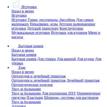
Игрушки
Назад в меню
Игрушки
Игрушки
Горки, песочницы, бассейны
Для самых
маленьких
Неваляшки, юлы
Детские развивающие
игрушки
Детский транспорт
Конструкторы
Музыкальные игрушки
Игрушки для купания
Мячи и
насосы
Бытовая химия
Назад в меню
Бытовая химия
Бытовая химия
Для стирки
Для ванной
Для кухни
Для
уборки
Еще
Назад в меню
Ортопедия и лечебный трикотаж
Ортопедия и лечебный трикотаж
Лечебный трикотаж
Ортопедические изделия
Уход за больными
Уход за больными
Для посещения ЛПУ
Перевязочные
средства
Пластыри
Шприцы, системы для растворов
Уход за больными
Аптечки