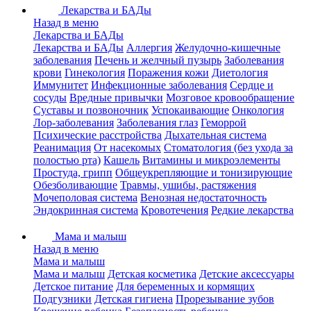
Лекарства и БАДы
Назад в меню
Лекарства и БАДы
Лекарства и БАДы
Аллергия
Желудочно-кишечные
заболевания
Печень и желчный пузырь
Заболевания
крови
Гинекология
Поражения кожи
Диетология
Иммунитет
Инфекционные заболевания
Сердце и
сосуды
Вредные привычки
Мозговое кровообращение
Суставы и позвоночник
Успокаивающие
Онкология
Лор-заболевания
Заболевания глаз
Геморрой
Психические расстройства
Дыхательная система
Реанимация
От насекомых
Стоматология (без ухода за
полостью рта)
Кашель
Витамины и микроэлементы
Простуда, грипп
Общеукрепляющие и тонизирующие
Обезболивающие
Травмы, ушибы, растяжения
Мочеполовая система
Венозная недостаточность
Эндокринная система
Кровотечения
Редкие лекарства
Мама и малыш
Назад в меню
Мама и малыш
Мама и малыш
Детская косметика
Детские аксессуары
Детское питание
Для беременных и кормящих
Подгузники
Детская гигиена
Прорезывание зубов