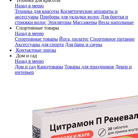
Техника для красоты
Назад в меню
Техника для красоты
Косметические аппараты и
аксессуары
Приборы для укладки волос
Для бритья и
стрижки волос
Эпиляторы
Массажеры
Весы напольные
Спортивные товары
Назад в меню
Спортивные товары
Йога, пилатес
Спортивное питание
Аксессуары для спорта
Для бани и сауны
Контактные линзы
Дом и сад
Назад в меню
Дом и сад
Канцтовары
Товары для праздников
Декор и
интерьер