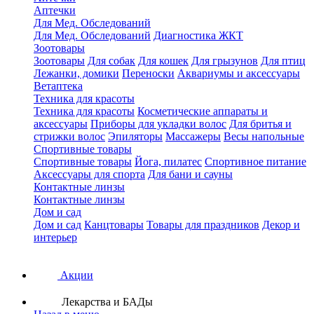
Аптечки
Для Мед. Обследований
Для Мед. Обследований
Диагностика ЖКТ
Зоотовары
Зоотовары
Для собак
Для кошек
Для грызунов
Для птиц
Лежанки, домики
Переноски
Аквариумы и аксессуары
Ветаптека
Техника для красоты
Техника для красоты
Косметические аппараты и
аксессуары
Приборы для укладки волос
Для бритья и
стрижки волос
Эпиляторы
Массажеры
Весы напольные
Спортивные товары
Спортивные товары
Йога, пилатес
Спортивное питание
Аксессуары для спорта
Для бани и сауны
Контактные линзы
Контактные линзы
Дом и сад
Дом и сад
Канцтовары
Товары для праздников
Декор и
интерьер
Акции
Лекарства и БАДы