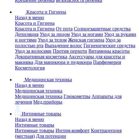
Крещение ребенка
Безопасность ребенка
Красота и Гигиена
Назад в меню
Красота и Гигиена
Красота и Гигиена
От пота
Солнцезащитные средства
Депиляция
Уход за лицом
Уход за ногами
Уход за руками
и ногтями
Уход за телом
Женская гигиена
Уход за
полостью рта
Выпадение волос
Гигиенические средства
Уход за волосами
Против перхоти
Витамины красоты
Декоративная косметика
Аксессуары для красоты и
макияжа
Для маникюра и педикюра
Парфюмерия
Косметология
Медицинская техника
Назад в меню
Медицинская техника
Медицинская техника
Глюкометры
Аппараты для
лечения
Мед.приборы
Интимные товары
Назад в меню
Интимные товары
Интимные товары
Интим-комфорт
Контрацепция
(местная)
Для потенции