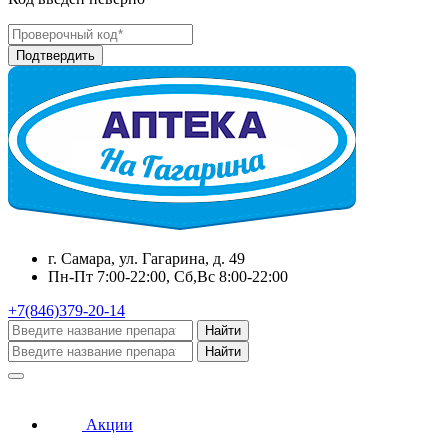
г. Самара, ул. Гагарина, д. 49
Пн-Пт 7:00-22:00, Сб,Вс 8:00-22:00
+7(846)379-20-14
Найти
Найти
Акции