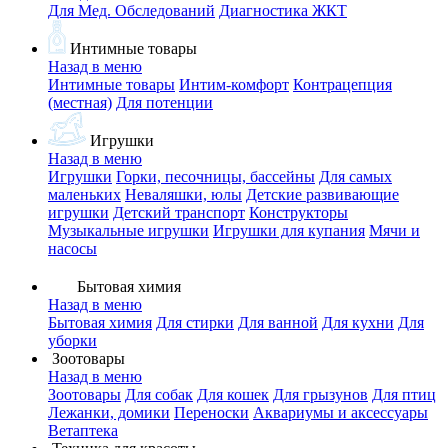
Для Мед. Обследований
Диагностика ЖКТ
Интимные товары
Назад в меню
Интимные товары
Интим-комфорт
Контрацепция
(местная)
Для потенции
Игрушки
Назад в меню
Игрушки
Горки, песочницы, бассейны
Для самых
маленьких
Неваляшки, юлы
Детские развивающие
игрушки
Детский транспорт
Конструкторы
Музыкальные игрушки
Игрушки для купания
Мячи и
насосы
Бытовая химия
Назад в меню
Бытовая химия
Для стирки
Для ванной
Для кухни
Для
уборки
Зоотовары
Назад в меню
Зоотовары
Для собак
Для кошек
Для грызунов
Для птиц
Лежанки, домики
Переноски
Аквариумы и аксессуары
Ветаптека