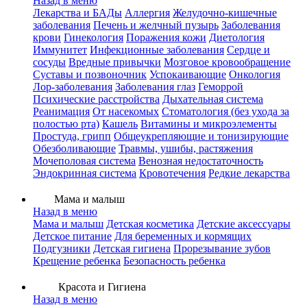
Назад в меню
Лекарства и БАДы
Аллергия
Желудочно-кишечные
заболевания
Печень и желчный пузырь
Заболевания
крови
Гинекология
Поражения кожи
Диетология
Иммунитет
Инфекционные заболевания
Сердце и
сосуды
Вредные привычки
Мозговое кровообращение
Суставы и позвоночник
Успокаивающие
Онкология
Лор-заболевания
Заболевания глаз
Геморрой
Психические расстройства
Дыхательная система
Реанимация
От насекомых
Стоматология (без ухода за
полостью рта)
Кашель
Витамины и микроэлементы
Простуда, грипп
Общеукрепляющие и тонизирующие
Обезболивающие
Травмы, ушибы, растяжения
Мочеполовая система
Венозная недостаточность
Эндокринная система
Кровотечения
Редкие лекарства
Мама и малыш
Назад в меню
Мама и малыш
Детская косметика
Детские аксессуары
Детское питание
Для беременных и кормящих
Подгузники
Детская гигиена
Прорезывание зубов
Крещение ребенка
Безопасность ребенка
Красота и Гигиена
Назад в меню