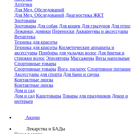
Аптечки
Для Мед. Обследований
Для Мед. Обследований
Диагностика ЖКТ
Зоотовары
Зоотовары
Для собак
Для кошек
Для грызунов
Для птиц
Лежанки, домики
Переноски
Аквариумы и аксессуары
Ветаптека
Техника для красоты
Техника для красоты
Косметические аппараты и
аксессуары
Приборы для укладки волос
Для бритья и
стрижки волос
Эпиляторы
Массажеры
Весы напольные
Спортивные товары
Спортивные товары
Йога, пилатес
Спортивное питание
Аксессуары для спорта
Для бани и сауны
Контактные линзы
Контактные линзы
Дом и сад
Дом и сад
Канцтовары
Товары для праздников
Декор и
интерьер
Акции
Лекарства и БАДы