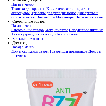
Техника для красоты
Назад в меню
Техника для красоты
Косметические аппараты и
аксессуары
Приборы для укладки волос
Для бритья и
стрижки волос
Эпиляторы
Массажеры
Весы напольные
Спортивные товары
Назад в меню
Спортивные товары
Йога, пилатес
Спортивное питание
Аксессуары для спорта
Для бани и сауны
Контактные линзы
Дом и сад
Назад в меню
Дом и сад
Канцтовары
Товары для праздников
Декор и
интерьер