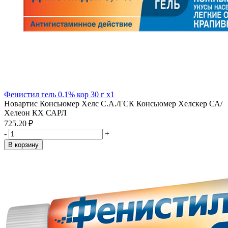
Фенистил гель 0.1% кор 30 г x1
Новартис Консьюмер Хелс С.А./ГСК Консьюмер Хелскер СА/
Хелеон КХ САРЛ
725.20 ₽
-
+
В корзину