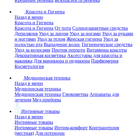
Крещение ребенка
Безопасность ребенка
Красота и Гигиена
Назад в меню
Красота и Гигиена
Красота и Гигиена
От пота
Солнцезащитные средства
Депиляция
Уход за лицом
Уход за ногами
Уход за руками
и ногтями
Уход за телом
Женская гигиена
Уход за
полостью рта
Выпадение волос
Гигиенические средства
Уход за волосами
Против перхоти
Витамины красоты
Декоративная косметика
Аксессуары для красоты и
макияжа
Для маникюра и педикюра
Парфюмерия
Косметология
Медицинская техника
Назад в меню
Медицинская техника
Медицинская техника
Глюкометры
Аппараты для
лечения
Мед.приборы
Интимные товары
Назад в меню
Интимные товары
Интимные товары
Интим-комфорт
Контрацепция
(местная)
Для потенции