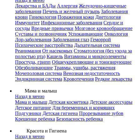
Назад в меню
Лекарства и БАДы
Аллергия
Желудочно-кишечные
заболевания
Печень и желчный пузырь
Заболевания
крови
Гинекология
Поражения кожи
Диетология
Иммунитет
Инфекционные заболевания
Сердце и
сосуды
Вредные привычки
Мозговое кровообращение
Суставы и позвоночник
Успокаивающие
Онкология
Лор-заболевания
Заболевания глаз
Геморрой
Психические расстройства
Дыхательная система
Реанимация
От насекомых
Стоматология (без ухода за
полостью рта)
Кашель
Витамины и микроэлементы
Простуда, грипп
Общеукрепляющие и тонизирующие
Обезболивающие
Травмы, ушибы, растяжения
Мочеполовая система
Венозная недостаточность
Эндокринная система
Кровотечения
Редкие лекарства
Мама и малыш
Назад в меню
Мама и малыш
Детская косметика
Детские аксессуары
Детское питание
Для беременных и кормящих
Подгузники
Детская гигиена
Прорезывание зубов
Крещение ребенка
Безопасность ребенка
Красота и Гигиена
Назад в меню