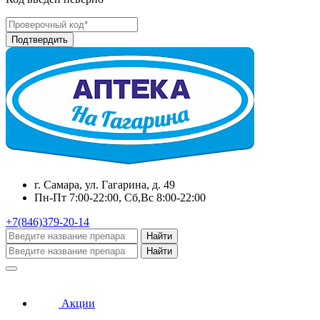
г. Самара, ул. Гагарина, д. 49
Пн-Пт 7:00-22:00, Сб,Вс 8:00-22:00
+7(846)379-20-14
Найти
Найти
Акции