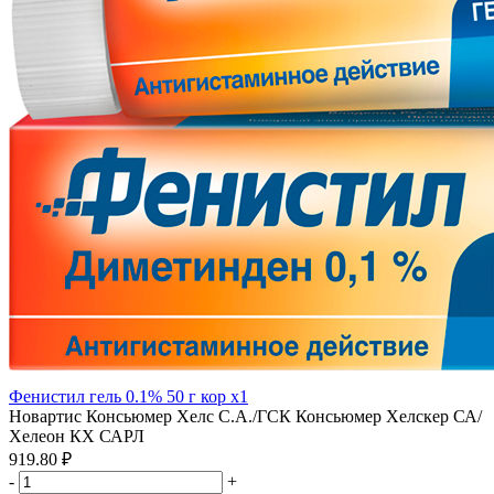
Фенистил гель 0.1% 50 г кор x1
Новартис Консьюмер Хелс С.А./ГСК Консьюмер Хелскер СА/
Хелеон КХ САРЛ
919.80 ₽
-
+