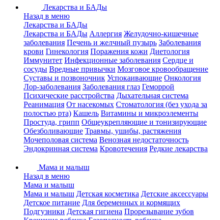
Лекарства и БАДы
Назад в меню
Лекарства и БАДы
Лекарства и БАДы
Аллергия
Желудочно-кишечные
заболевания
Печень и желчный пузырь
Заболевания
крови
Гинекология
Поражения кожи
Диетология
Иммунитет
Инфекционные заболевания
Сердце и
сосуды
Вредные привычки
Мозговое кровообращение
Суставы и позвоночник
Успокаивающие
Онкология
Лор-заболевания
Заболевания глаз
Геморрой
Психические расстройства
Дыхательная система
Реанимация
От насекомых
Стоматология (без ухода за
полостью рта)
Кашель
Витамины и микроэлементы
Простуда, грипп
Общеукрепляющие и тонизирующие
Обезболивающие
Травмы, ушибы, растяжения
Мочеполовая система
Венозная недостаточность
Эндокринная система
Кровотечения
Редкие лекарства
Мама и малыш
Назад в меню
Мама и малыш
Мама и малыш
Детская косметика
Детские аксессуары
Детское питание
Для беременных и кормящих
Подгузники
Детская гигиена
Прорезывание зубов