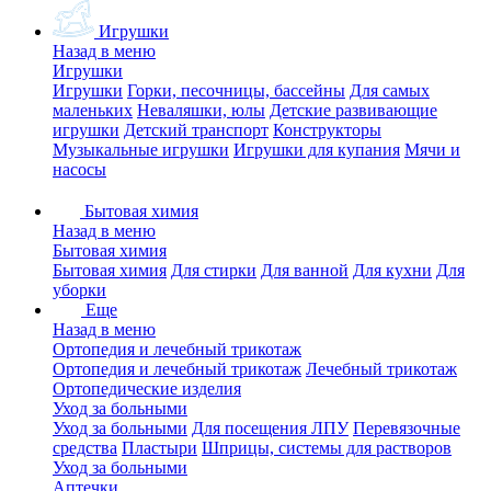
Игрушки
Назад в меню
Игрушки
Игрушки
Горки, песочницы, бассейны
Для самых
маленьких
Неваляшки, юлы
Детские развивающие
игрушки
Детский транспорт
Конструкторы
Музыкальные игрушки
Игрушки для купания
Мячи и
насосы
Бытовая химия
Назад в меню
Бытовая химия
Бытовая химия
Для стирки
Для ванной
Для кухни
Для
уборки
Еще
Назад в меню
Ортопедия и лечебный трикотаж
Ортопедия и лечебный трикотаж
Лечебный трикотаж
Ортопедические изделия
Уход за больными
Уход за больными
Для посещения ЛПУ
Перевязочные
средства
Пластыри
Шприцы, системы для растворов
Уход за больными
Аптечки