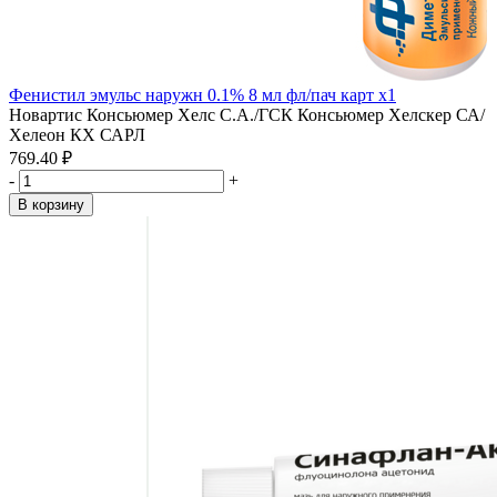
Фенистил эмульс наружн 0.1% 8 мл фл/пач карт x1
Новартис Консьюмер Хелс С.А./ГСК Консьюмер Хелскер СА/
Хелеон КХ САРЛ
769.40 ₽
-
+
В корзину