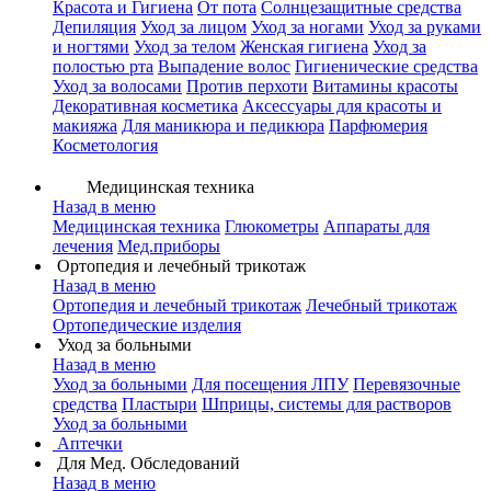
Красота и Гигиена
От пота
Солнцезащитные средства
Депиляция
Уход за лицом
Уход за ногами
Уход за руками
и ногтями
Уход за телом
Женская гигиена
Уход за
полостью рта
Выпадение волос
Гигиенические средства
Уход за волосами
Против перхоти
Витамины красоты
Декоративная косметика
Аксессуары для красоты и
макияжа
Для маникюра и педикюра
Парфюмерия
Косметология
Медицинская техника
Назад в меню
Медицинская техника
Глюкометры
Аппараты для
лечения
Мед.приборы
Ортопедия и лечебный трикотаж
Назад в меню
Ортопедия и лечебный трикотаж
Лечебный трикотаж
Ортопедические изделия
Уход за больными
Назад в меню
Уход за больными
Для посещения ЛПУ
Перевязочные
средства
Пластыри
Шприцы, системы для растворов
Уход за больными
Аптечки
Для Мед. Обследований
Назад в меню