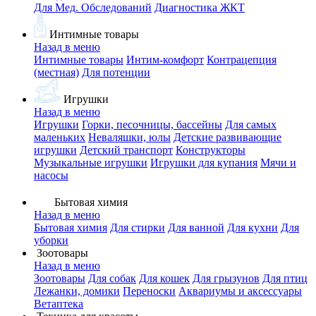
Для Мед. Обследований
Диагностика ЖКТ
Интимные товары
Назад в меню
Интимные товары
Интим-комфорт
Контрацепция
(местная)
Для потенции
Игрушки
Назад в меню
Игрушки
Горки, песочницы, бассейны
Для самых
маленьких
Неваляшки, юлы
Детские развивающие
игрушки
Детский транспорт
Конструкторы
Музыкальные игрушки
Игрушки для купания
Мячи и
насосы
Бытовая химия
Назад в меню
Бытовая химия
Для стирки
Для ванной
Для кухни
Для
уборки
Зоотовары
Назад в меню
Зоотовары
Для собак
Для кошек
Для грызунов
Для птиц
Лежанки, домики
Переноски
Аквариумы и аксессуары
Ветаптека