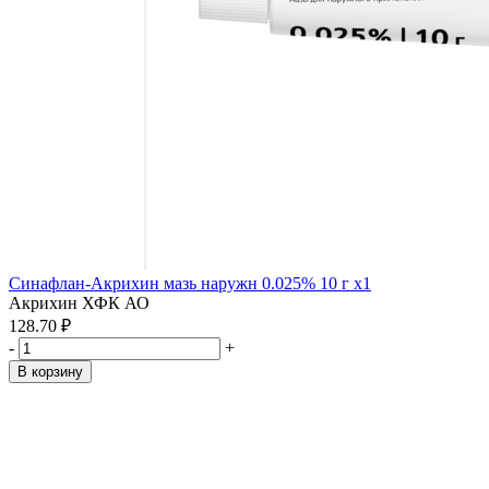
Синафлан-Акрихин мазь наружн 0.025% 10 г x1
Акрихин ХФК АО
128.70 ₽
-
+
В корзину