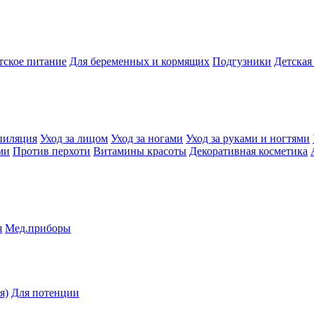
тское питание
Для беременных и кормящих
Подгузники
Детская
пиляция
Уход за лицом
Уход за ногами
Уход за руками и ногтями
ми
Против перхоти
Витамины красоты
Декоративная косметика
я
Мед.приборы
я)
Для потенции