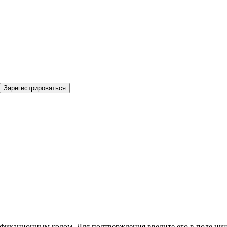
Зарегистрироваться
фикационным кодом. Для подтверждения введите его в поле ниж