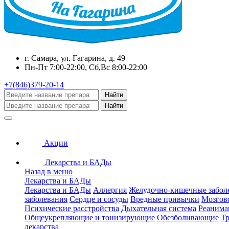
г. Самара, ул. Гагарина, д. 49
Пн-Пт 7:00-22:00, Сб,Вс 8:00-22:00
+7(846)379-20-14
Найти
Найти
Акции
Лекарства и БАДы
Назад в меню
Лекарства и БАДы
Лекарства и БАДы
Аллергия
Желудочно-кишечные забол
заболевания
Сердце и сосуды
Вредные привычки
Мозгов
Психические расстройства
Дыхательная система
Реанима
Общеукрепляющие и тонизирующие
Обезболивающие
Тр
лекарства