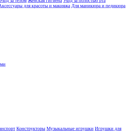
Уход за телом
Женская гигиена
Уход за полостью рта
Аксессуары для красоты и макияжа
Для маникюра и педикюра
ыми
анспорт
Конструкторы
Музыкальные игрушки
Игрушки для