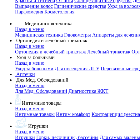
Красота и Гигиена
От пота
Солнцезащитные средства
Де
Выпадение волос
Гигиенические средства
Уход за волоса
Парфюмерия
Косметология
Медицинская техника
Назад в меню
Медицинская техника
Глюкометры
Аппараты для лечени
Ортопедия и лечебный трикотаж
Назад в меню
Ортопедия и лечебный трикотаж
Лечебный трикотаж
Орт
Уход за больными
Назад в меню
Уход за больными
Для посещения ЛПУ
Перевязочные сре
Аптечки
Для Мед. Обследований
Назад в меню
Для Мед. Обследований
Диагностика ЖКТ
Интимные товары
Назад в меню
Интимные товары
Интим-комфорт
Контрацепция (местна
Игрушки
Назад в меню
Игрушки
Горки, песочницы, бассейны
Для самых малень