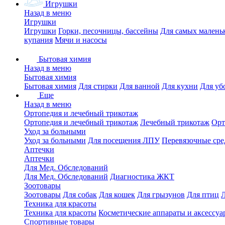
Игрушки
Назад в меню
Игрушки
Игрушки
Горки, песочницы, бассейны
Для самых малень
купания
Мячи и насосы
Бытовая химия
Назад в меню
Бытовая химия
Бытовая химия
Для стирки
Для ванной
Для кухни
Для уб
Еще
Назад в меню
Ортопедия и лечебный трикотаж
Ортопедия и лечебный трикотаж
Лечебный трикотаж
Орт
Уход за больными
Уход за больными
Для посещения ЛПУ
Перевязочные сре
Аптечки
Аптечки
Для Мед. Обследований
Для Мед. Обследований
Диагностика ЖКТ
Зоотовары
Зоотовары
Для собак
Для кошек
Для грызунов
Для птиц
Техника для красоты
Техника для красоты
Косметические аппараты и аксессуа
Спортивные товары