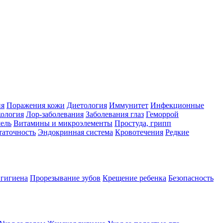
ия
Поражения кожи
Диетология
Иммунитет
Инфекционные
ология
Лор-заболевания
Заболевания глаз
Геморрой
ель
Витамины и микроэлементы
Простуда, грипп
таточность
Эндокринная система
Кровотечения
Редкие
 гигиена
Прорезывание зубов
Крещение ребенка
Безопасность