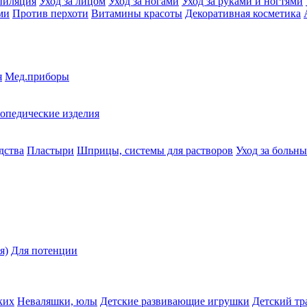
пиляция
Уход за лицом
Уход за ногами
Уход за руками и ногтями
ми
Против перхоти
Витамины красоты
Декоративная косметика
я
Мед.приборы
опедические изделия
дства
Пластыри
Шприцы, системы для растворов
Уход за больн
я)
Для потенции
ких
Неваляшки, юлы
Детские развивающие игрушки
Детский тр