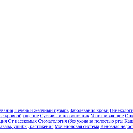
евания
Печень и желчный пузырь
Заболевания крови
Гинеколог
ое кровообращение
Суставы и позвоночник
Успокаивающие
Онк
ция
От насекомых
Стоматология (без ухода за полостью рта)
Каш
авмы, ушибы, растяжения
Мочеполовая система
Венозная недос