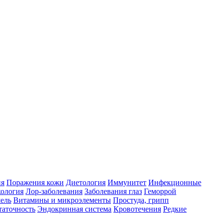
ия
Поражения кожи
Диетология
Иммунитет
Инфекционные
ология
Лор-заболевания
Заболевания глаз
Геморрой
ель
Витамины и микроэлементы
Простуда, грипп
таточность
Эндокринная система
Кровотечения
Редкие