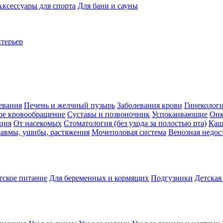
Аксессуары для спорта
Для бани и сауны
нтерьер
евания
Печень и желчный пузырь
Заболевания крови
Гинеколог
ое кровообращение
Суставы и позвоночник
Успокаивающие
Онк
ция
От насекомых
Стоматология (без ухода за полостью рта)
Каш
авмы, ушибы, растяжения
Мочеполовая система
Венозная недос
тское питание
Для беременных и кормящих
Подгузники
Детская