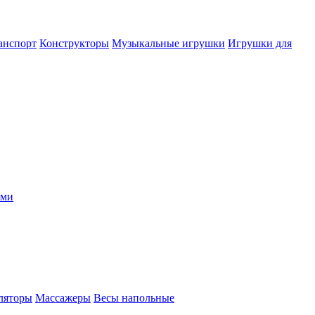
анспорт
Конструкторы
Музыкальные игрушки
Игрушки для
ыми
ляторы
Массажеры
Весы напольные