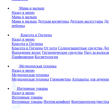
Мама и малыш
Назад в меню
Мама и малыш
Мама и малыш
Детская косметика
Детские аксессуары
Де
ребенка
Красота и Гигиена
Назад в меню
Красота и Гигиена
Красота и Гигиена
От пота
Солнцезащитные средства
Де
Выпадение волос
Гигиенические средства
Уход за волоса
Парфюмерия
Косметология
Медицинская техника
Назад в меню
Медицинская техника
Медицинская техника
Глюкометры
Аппараты для лечени
Интимные товары
Назад в меню
Интимные товары
Интимные товары
Интим-комфорт
Контрацепция (местна