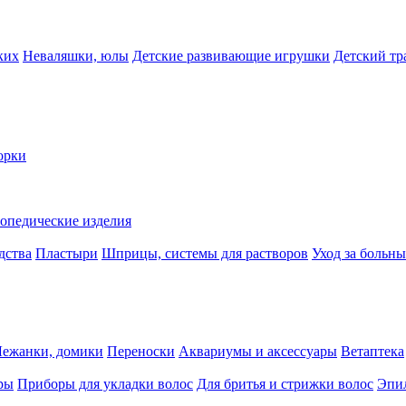
ких
Неваляшки, юлы
Детские развивающие игрушки
Детский тр
орки
опедические изделия
дства
Пластыри
Шприцы, системы для растворов
Уход за больн
Лежанки, домики
Переноски
Аквариумы и аксессуары
Ветаптека
ры
Приборы для укладки волос
Для бритья и стрижки волос
Эпи