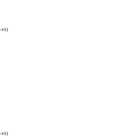
-хх)
-хх)