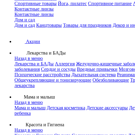
Спортивные товары
Йога, пилатес
Спортивное питание
Контактные линзы
Контактные линзы
Дом и сад
Дом и сад
Канцтовары
Товары для праздников
Декор и и
Акции
Лекарства и БАДы
Назад в меню
Лекарства и БАДы
Аллергия
Желудочно-кишечные забол
заболевания
Сердце и сосуды
Вредные привычки
Мозгов
Психические расстройства
Дыхательная система
Реанима
Общеукрепляющие и тонизирующие
Обезболивающие
Тр
лекарства
Мама и малыш
Назад в меню
Мама и малыш
Детская косметика
Детские аксессуары
Де
ребенка
Красота и Гигиена
Назад в меню