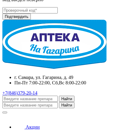
г. Самара, ул. Гагарина, д. 49
Пн-Пт 7:00-22:00, Сб,Вс 8:00-22:00
+7(846)379-20-14
Найти
Найти
Акции