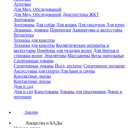
Аптечки
Для Мед. Обследований
Для Мед. Обследований
Диагностика ЖКТ
Зоотовары
Зоотовары
Для собак
Для кошек
Для грызунов
Для птиц
Лежанки, домики
Переноски
Аквариумы и аксессуары
Ветаптека
Техника для красоты
Техника для красоты
Косметические аппараты и
аксессуары
Приборы для укладки волос
Для бритья и
стрижки волос
Эпиляторы
Массажеры
Весы напольные
Спортивные товары
Спортивные товары
Йога, пилатес
Спортивное питание
Аксессуары для спорта
Для бани и сауны
Контактные линзы
Контактные линзы
Дом и сад
Дом и сад
Канцтовары
Товары для праздников
Декор и
интерьер
Акции
Лекарства и БАДы