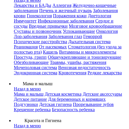
Назад в меню
Лекарства и БАДы
Аллергия
Желудочно-кишечные
заболевания
Печень и желчный пузырь
Заболевания
крови
Гинекология
Поражения кожи
Диетология
Иммунитет
Инфекционные заболевания
Сердце и
сосуды
Вредные привычки
Мозговое кровообращение
Суставы и позвоночник
Успокаивающие
Онкология
Лор-заболевания
Заболевания глаз
Геморрой
Психические расстройства
Дыхательная система
Реанимация
От насекомых
Стоматология (без ухода за
полостью рта)
Кашель
Витамины и микроэлементы
Простуда, грипп
Общеукрепляющие и тонизирующие
Обезболивающие
Травмы, ушибы, растяжения
Мочеполовая система
Венозная недостаточность
Эндокринная система
Кровотечения
Редкие лекарства
Мама и малыш
Назад в меню
Мама и малыш
Детская косметика
Детские аксессуары
Детское питание
Для беременных и кормящих
Подгузники
Детская гигиена
Прорезывание зубов
Крещение ребенка
Безопасность ребенка
Красота и Гигиена
Назад в меню