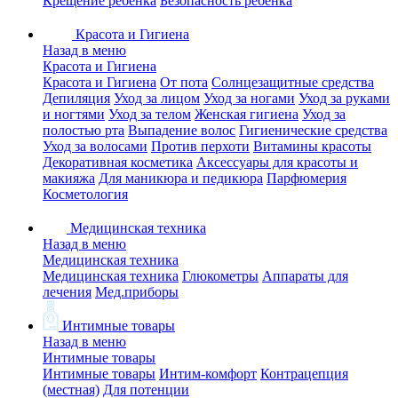
Крещение ребенка
Безопасность ребенка
Красота и Гигиена
Назад в меню
Красота и Гигиена
Красота и Гигиена
От пота
Солнцезащитные средства
Депиляция
Уход за лицом
Уход за ногами
Уход за руками
и ногтями
Уход за телом
Женская гигиена
Уход за
полостью рта
Выпадение волос
Гигиенические средства
Уход за волосами
Против перхоти
Витамины красоты
Декоративная косметика
Аксессуары для красоты и
макияжа
Для маникюра и педикюра
Парфюмерия
Косметология
Медицинская техника
Назад в меню
Медицинская техника
Медицинская техника
Глюкометры
Аппараты для
лечения
Мед.приборы
Интимные товары
Назад в меню
Интимные товары
Интимные товары
Интим-комфорт
Контрацепция
(местная)
Для потенции