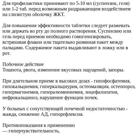
Для профилактики принимают по 5-10 мл (суспензии, геля)
или 1-2 таб. перед возможным раздражающим воздействием
на слизистую оболочку ЖКТ.
Для повышения эффективности таблетки следует разжевать
или держать во рту до полного растворения. Суспензию или
гель перед приемом необходимо гомогенизировать,
встряхивая флакон или тщательно разминая пакет между
пальцами. Содержимое пакета выдавливают в ложку или в
рот.
Побочное действие
Тошнота, рвота, изменение вкусовых ощущений, запоры.
При длительном приеме в высоких дозах - гипофосфатемия,
гипокальциемия, гиперкальциурия, остеомаляция, остеопороз,
гипермагниемия, гипералюминиемия, энцефалопатия,
нефрокальциноз, нарушение функции почек.
У больных с сопутствующей почечной недостаточностью -
жажда, снижение АД, гипорефлексия.
Противопоказания к применению
— гиперчувствительность,