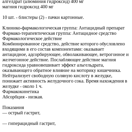
алгелдрат (алюминия гидроксид) 400 мг
магния гидроксид 400 мг
10 шт. - блистеры (2) - пачки картонные.
Клинико-фармакологическая группа: Антацидный препарат
Фармако-терапевтическая группа: Антацидное средство
Фармакологическое действие
Комбинированное средство, действие которого обусловлено
входящими в его состав компонентами: оказывает
антацидное, адсорбирующее, обволакивающее, ветрогонное и
желчегонное действие. Послабляющее действие магния
гидроксида уравновешивает эффект альгельдрата,
оказывающего обратное влияние на моторику кишечника.
Нейтрализует свободную соляную кислоту в желудке,
понижает активность желудочного сока. Время нахождения в
желудке - около 1 ч.
Фармакокинетика
Абсорбция - низкая.
Показания
— острый гастрит,
— гиперацидный гастрит,