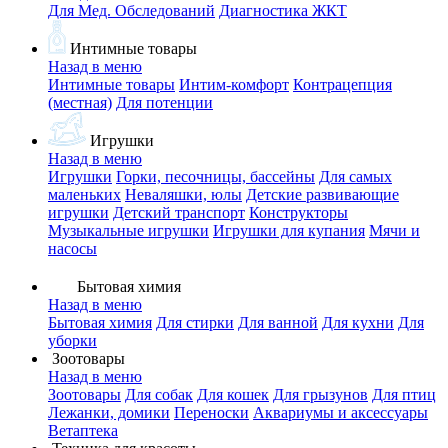
Для Мед. Обследований
Диагностика ЖКТ
Интимные товары
Назад в меню
Интимные товары
Интим-комфорт
Контрацепция
(местная)
Для потенции
Игрушки
Назад в меню
Игрушки
Горки, песочницы, бассейны
Для самых
маленьких
Неваляшки, юлы
Детские развивающие
игрушки
Детский транспорт
Конструкторы
Музыкальные игрушки
Игрушки для купания
Мячи и
насосы
Бытовая химия
Назад в меню
Бытовая химия
Для стирки
Для ванной
Для кухни
Для
уборки
Зоотовары
Назад в меню
Зоотовары
Для собак
Для кошек
Для грызунов
Для птиц
Лежанки, домики
Переноски
Аквариумы и аксессуары
Ветаптека