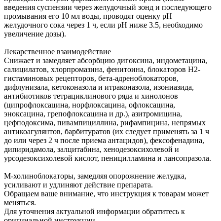
введения суспензии через желудочный зонд и последующего
промывания его 10 мл воды, проводят оценку pH
желудочного сока через 1 ч, если pH ниже 3.5, необходимо
увеличение дозы).
Лекарственное взаимодействие
Снижает и замедляет абсорбцию дигоксина, индометацина,
салицилатов, хлорпромазина, фенитоина, блокаторов H2-
гистаминовых рецепторов, бета-адреноблокаторов,
дифлунизала, кетоконазола и итраконазола, изониазида,
антибиотиков тетрациклинового ряда и хинолонов
(ципрофлоксацина, норфлоксацина, офлоксацина,
эноксацина, грепофлоксацина и др.), азитромицина,
цефподоксима, пивампициллина, рифампицина, непрямых
антикоагулянтов, барбитуратов (их следует применять за 1 ч
до или через 2 ч после приема антацидов), фексофенадина,
дипиридамола, залцитабина, хенодезоксихолевой и
урсодезоксихолевой кислот, пеницилламина и лансопразола.
М-холиноблокаторы, замедляя опорожнение желудка,
усиливают и удлиняют действие препарата.
Обращаем ваше внимание, что инструкция к товарам может
меняться.
Для уточнения актуальной информации обратитесь к
оригинальной инструкции.