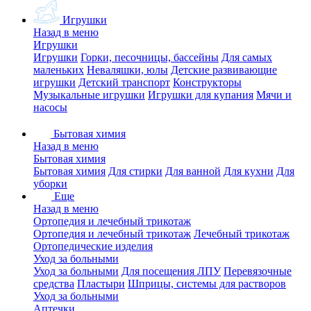
Игрушки
Назад в меню
Игрушки
Игрушки
Горки, песочницы, бассейны
Для самых
маленьких
Неваляшки, юлы
Детские развивающие
игрушки
Детский транспорт
Конструкторы
Музыкальные игрушки
Игрушки для купания
Мячи и
насосы
Бытовая химия
Назад в меню
Бытовая химия
Бытовая химия
Для стирки
Для ванной
Для кухни
Для
уборки
Еще
Назад в меню
Ортопедия и лечебный трикотаж
Ортопедия и лечебный трикотаж
Лечебный трикотаж
Ортопедические изделия
Уход за больными
Уход за больными
Для посещения ЛПУ
Перевязочные
средства
Пластыри
Шприцы, системы для растворов
Уход за больными
Аптечки