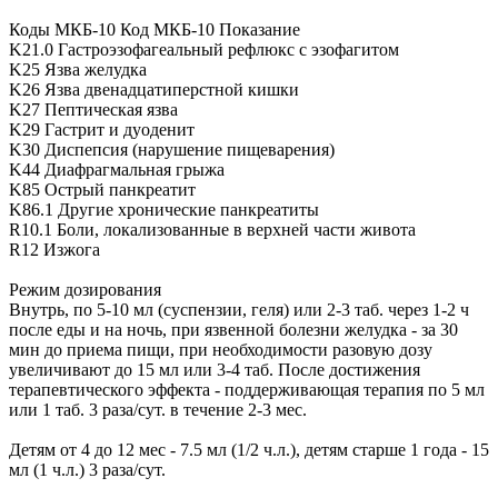
Коды МКБ-10 Код МКБ-10 Показание
K21.0 Гастроэзофагеальный рефлюкс с эзофагитом
K25 Язва желудка
K26 Язва двенадцатиперстной кишки
K27 Пептическая язва
K29 Гастрит и дуоденит
K30 Диспепсия (нарушение пищеварения)
K44 Диафрагмальная грыжа
K85 Острый панкреатит
K86.1 Другие хронические панкреатиты
R10.1 Боли, локализованные в верхней части живота
R12 Изжога
Режим дозирования
Внутрь, по 5-10 мл (суспензии, геля) или 2-3 таб. через 1-2 ч
после еды и на ночь, при язвенной болезни желудка - за 30
мин до приема пищи, при необходимости разовую дозу
увеличивают до 15 мл или 3-4 таб. После достижения
терапевтического эффекта - поддерживающая терапия по 5 мл
или 1 таб. 3 раза/сут. в течение 2-3 мес.
Детям от 4 до 12 мес - 7.5 мл (1/2 ч.л.), детям старше 1 года - 15
мл (1 ч.л.) 3 раза/сут.