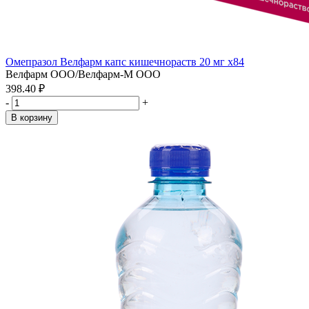
Омепразол Велфарм капс кишечнораств 20 мг x84
Велфарм ООО/Велфарм-М ООО
398.40 ₽
-
+
В корзину