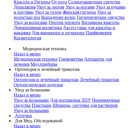
Красота и Гигиена
От пота
Солнцезащитные средства
Депиляция
Уход за лицом
Уход за ногами
Уход за руками
и ногтями
Уход за телом
Женская гигиена
Уход за
полостью рта
Выпадение волос
Гигиенические средства
Уход за волосами
Против перхоти
Витамины красоты
Декоративная косметика
Аксессуары для красоты и
макияжа
Для маникюра и педикюра
Парфюмерия
Косметология
Медицинская техника
Назад в меню
Медицинская техника
Глюкометры
Аппараты для
лечения
Мед.приборы
Ортопедия и лечебный трикотаж
Назад в меню
Ортопедия и лечебный трикотаж
Лечебный трикотаж
Ортопедические изделия
Уход за больными
Назад в меню
Уход за больными
Для посещения ЛПУ
Перевязочные
средства
Пластыри
Шприцы, системы для растворов
Уход за больными
Аптечки
Для Мед. Обследований
Назад в меню