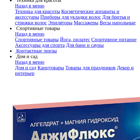
Техника для красоты
Назад в меню
Техника для красоты
Косметические аппараты и
аксессуары
Приборы для укладки волос
Для бритья и
стрижки волос
Эпиляторы
Массажеры
Весы напольные
Спортивные товары
Назад в меню
Спортивные товары
Йога, пилатес
Спортивное питание
Аксессуары для спорта
Для бани и сауны
Контактные линзы
Дом и сад
Назад в меню
Дом и сад
Канцтовары
Товары для праздников
Декор и
интерьер