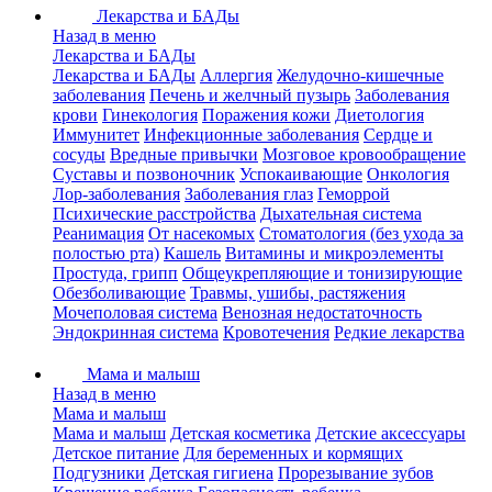
Лекарства и БАДы
Назад в меню
Лекарства и БАДы
Лекарства и БАДы
Аллергия
Желудочно-кишечные
заболевания
Печень и желчный пузырь
Заболевания
крови
Гинекология
Поражения кожи
Диетология
Иммунитет
Инфекционные заболевания
Сердце и
сосуды
Вредные привычки
Мозговое кровообращение
Суставы и позвоночник
Успокаивающие
Онкология
Лор-заболевания
Заболевания глаз
Геморрой
Психические расстройства
Дыхательная система
Реанимация
От насекомых
Стоматология (без ухода за
полостью рта)
Кашель
Витамины и микроэлементы
Простуда, грипп
Общеукрепляющие и тонизирующие
Обезболивающие
Травмы, ушибы, растяжения
Мочеполовая система
Венозная недостаточность
Эндокринная система
Кровотечения
Редкие лекарства
Мама и малыш
Назад в меню
Мама и малыш
Мама и малыш
Детская косметика
Детские аксессуары
Детское питание
Для беременных и кормящих
Подгузники
Детская гигиена
Прорезывание зубов