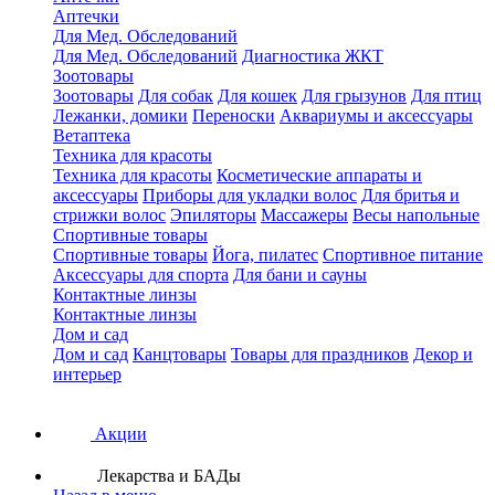
Аптечки
Для Мед. Обследований
Для Мед. Обследований
Диагностика ЖКТ
Зоотовары
Зоотовары
Для собак
Для кошек
Для грызунов
Для птиц
Лежанки, домики
Переноски
Аквариумы и аксессуары
Ветаптека
Техника для красоты
Техника для красоты
Косметические аппараты и
аксессуары
Приборы для укладки волос
Для бритья и
стрижки волос
Эпиляторы
Массажеры
Весы напольные
Спортивные товары
Спортивные товары
Йога, пилатес
Спортивное питание
Аксессуары для спорта
Для бани и сауны
Контактные линзы
Контактные линзы
Дом и сад
Дом и сад
Канцтовары
Товары для праздников
Декор и
интерьер
Акции
Лекарства и БАДы