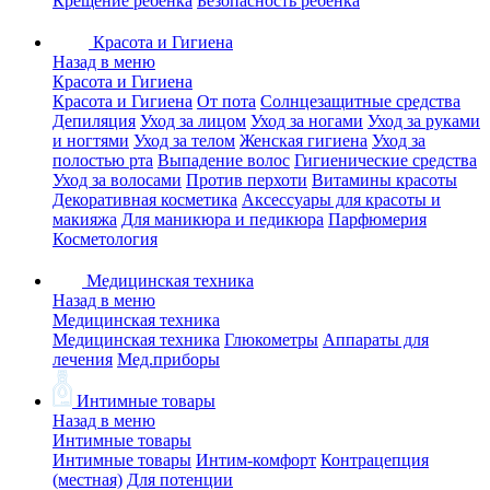
Крещение ребенка
Безопасность ребенка
Красота и Гигиена
Назад в меню
Красота и Гигиена
Красота и Гигиена
От пота
Солнцезащитные средства
Депиляция
Уход за лицом
Уход за ногами
Уход за руками
и ногтями
Уход за телом
Женская гигиена
Уход за
полостью рта
Выпадение волос
Гигиенические средства
Уход за волосами
Против перхоти
Витамины красоты
Декоративная косметика
Аксессуары для красоты и
макияжа
Для маникюра и педикюра
Парфюмерия
Косметология
Медицинская техника
Назад в меню
Медицинская техника
Медицинская техника
Глюкометры
Аппараты для
лечения
Мед.приборы
Интимные товары
Назад в меню
Интимные товары
Интимные товары
Интим-комфорт
Контрацепция
(местная)
Для потенции