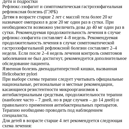
Дети и подростки
Рефлюкс-эзофагит и симптоматическая гастроэзофагеальная
рефлюксная болезнь (ГЭРБ)
Детям в возрасте старше 2 лет с массой тела более 20 кг
назначают омепразол в дозе 20 мг один раз в сутки. При
необходимости возможно увеличить дозы до 40 мг один раз в
сутки. Рекомендуемая продолжительность лечения в случае
рефлюкс-эзофагита составляет 4–8 недель. Рекомендуемая
продолжительность лечения в случае симптоматической
гастроэзофагеальной рефлюксной болезни составляет 2–4
недели. Если после 2–4 недель лечения контроль симптомов
заболевания не был достигнут, рекомендуется дополнительное
обследование пациента.
Язвенная болезнь двенадцатиперстной кишки, вызванная
Нelicobacter pylori
При выборе схемы терапии следует учитывать официальные
национальные, региональные и местные рекомендации,
касающиеся резистентности микроорганизмов к
антибактериальным средствам, продолжительности терапии
(наиболее часто – 7 дней, но в ряде случаев – до 14 дней) и
правильного применения антибактериальных препаратов.
Терапию необходимо проводить под наблюдением
специалиста.
Для детей в возрасте старше 4 лет рекомендуется следующая
схема лечения: