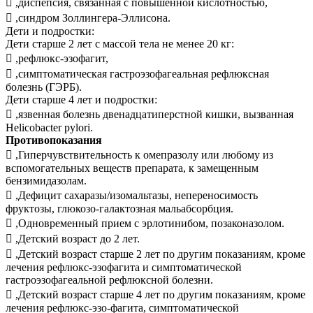
 ,диспепсия, связанная с повышенной кислотностью,
 ,синдром Золлингера-Эллисона.
Дети и подростки:
Дети старше 2 лет с массой тела не менее 20 кг:
 ,рефлюкс-эзофагит,
 ,симптоматическая гастроэзофагеальная рефлюксная
болезнь (ГЭРБ).
Дети старше 4 лет и подростки:
 ,язвенная болезнь двенадцатиперстной кишки, вызванная
Helicobacter pylori.
Противопоказания
 ,Гиперчувствительность к омепразолу или любому из
вспомогательных веществ препарата, к замещенным
бензимидазолам.
 ,Дефицит сахаразы/изомальтазы, непереносимость
фруктозы, глюкозо-галактозная мальабсорбция.
 ,Одновременный прием с эрлотинибом, позаконазолом.
 ,Детский возраст до 2 лет.
 ,Детский возраст старше 2 лет по другим показаниям, кроме
лечения рефлюкс-эзофагита и симптоматической
гастроэзофагеальной рефлюксной болезни.
 ,Детский возраст старше 4 лет по другим показаниям, кроме
лечения рефлюкс-эзо-фагита, симптоматической