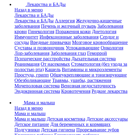
Лекарства и БАДы
Назад в меню
Лекарства и БАДы
Лекарства и БАДы
Аллергия
Желудочно-кишечные
заболевания
Печень и желчный пузырь
Заболевания
крови
Гинекология
Поражения кожи
Диетология
Иммунитет
Инфекционные заболевания
Сердце и
сосуды
Вредные привычки
Мозговое кровообращение
Суставы и позвоночник
Успокаивающие
Онкология
Лор-заболевания
Заболевания глаз
Геморрой
Психические расстройства
Дыхательная система
Реанимация
От насекомых
Стоматология (без ухода за
полостью рта)
Кашель
Витамины и микроэлементы
Простуда, грипп
Общеукрепляющие и тонизирующие
Обезболивающие
Травмы, ушибы, растяжения
Мочеполовая система
Венозная недостаточность
Эндокринная система
Кровотечения
Редкие лекарства
Мама и малыш
Назад в меню
Мама и малыш
Мама и малыш
Детская косметика
Детские аксессуары
Детское питание
Для беременных и кормящих
Подгузники
Детская гигиена
Прорезывание зубов