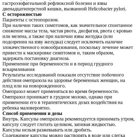
гастроэзофагеальной рефлюксной болезни и язвы
двенадцатиперстной кишки, вызванной Helicobacter pylori.
С осторожностью
Пациенты с остеопорозом.
При наличии таких симптомов, как значительное спонтанное
снижение массы тела, частая рвота, дисфагия, рвота с кровью
или мелена, а также при наличии язвы желудка (или
подозрении на язву желудка) следует исключить наличие
злокачественного новообразования, поскольку лечение может
привести к маскировке симптомов и, таким образом,
задержать постановку диагноза.
Применение при беременности и в период грудного
вскармливания
Результаты исследований показали отсутствие побочного
действия омепразола на здоровье беременных женщин, на
плод или на новорожденного.
Омепразол может применяться во время беременности.
Омепразол проникает в грудное молоко, однако при
применении его в терапевтических дозах воздействия на
ребенка маловероятно.
Способ применения и дозы
Внутрь. Капсулы омепразола рекомендуется принимать утром,
капсулу следует глотать целиком, запивая жидкостью.
Капсулы нельзя разжевывать или дробить.
Содержимое капсулы можно растворять в воде или слегка