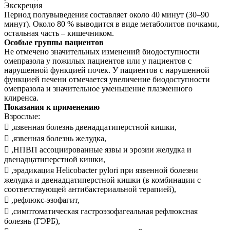
Экскреция
Период полувыведения составляет около 40 минут (30–90
минут). Около 80 % выводится в виде метаболитов почками,
остальная часть – кишечником.
Особые группы пациентов
Не отмечено значительных изменений биодоступности
омепразола у пожилых пациентов или у пациентов с
нарушенной функцией почек. У пациентов с нарушенной
функцией печени отмечается увеличение биодоступности
омепразола и значительное уменьшение плазменного
клиренса.
Показания к применению
Взрослые:
 ,язвенная болезнь двенадцатиперстной кишки,
 ,язвенная болезнь желудка,
 ,НПВП ассоциированные язвы и эрозии желудка и
двенадцатиперстной кишки,
 ,эрадикация Helicobacter pylori при язвенной болезни
желудка и двенадцатиперстной кишки (в комбинации с
соответствующей антибактериальной терапией),
 ,рефлюкс-эзофагит,
 ,симптоматическая гастроэзофагеальная рефлюксная
болезнь (ГЭРБ),