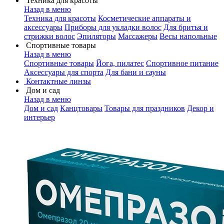
Техника для красоты
Назад в меню
Техника для красоты
Косметические аппараты и
аксессуары
Приборы для укладки волос
Для бритья и
стрижки волос
Эпиляторы
Массажеры
Весы напольные
Спортивные товары
Назад в меню
Спортивные товары
Йога, пилатес
Спортивное питание
Аксессуары для спорта
Для бани и сауны
Контактные линзы
Дом и сад
Назад в меню
Дом и сад
Канцтовары
Товары для праздников
Декор и
интерьер