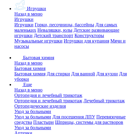
Игрушки
Назад в меню
Игрушки
Игрушки
Горки, песочницы, бассейны
Для самых
маленьких
Неваляшки, юлы
Детские развивающие
игрушки
Детский транспорт
Конструкторы
Музыкальные игрушки
Игрушки для купания
Мячи и
насосы
Бытовая химия
Назад в меню
Бытовая химия
Бытовая химия
Для стирки
Для ванной
Для кухни
Для
уборки
Еще
Назад в меню
Ортопедия и лечебный трикотаж
Ортопедия и лечебный трикотаж
Лечебный трикотаж
Ортопедические изделия
Уход за больными
Уход за больными
Для посещения ЛПУ
Перевязочные
средства
Пластыри
Шприцы, системы для растворов
Уход за больными
Аптечки