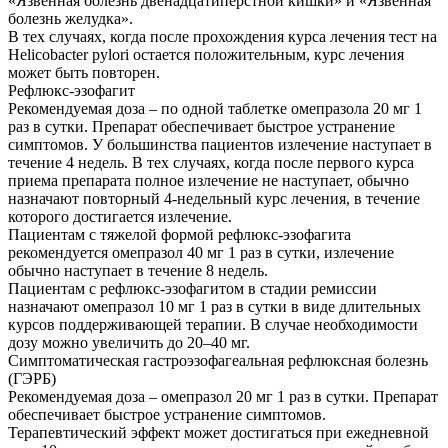
«Язвенная болезнь двенадцатиперстной кишки» и «Язвенная
болезнь желудка».
В тех случаях, когда после прохождения курса лечения тест на
Helicobacter pylori остается положительным, курс лечения
может быть повторен.
Рефлюкс-эзофагит
Рекомендуемая доза – по одной таблетке омепразола 20 мг 1
раз в сутки. Препарат обеспечивает быстрое устранение
симптомов. У большинства пациентов излечение наступает в
течение 4 недель. В тех случаях, когда после первого курса
приема препарата полное излечение не наступает, обычно
назначают повторный 4-недельный курс лечения, в течение
которого достигается излечение.
Пациентам с тяжелой формой рефлюкс-эзофагита
рекомендуется омепразол 40 мг 1 раз в сутки, излечение
обычно наступает в течение 8 недель.
Пациентам с рефлюкс-эзофагитом в стадии ремиссии
назначают омепразол 10 мг 1 раз в сутки в виде длительных
курсов поддерживающей терапии. В случае необходимости
дозу можно увеличить до 20–40 мг.
Симптоматическая гастроэзофагеальная рефлюксная болезнь
(ГЭРБ)
Рекомендуемая доза – омепразол 20 мг 1 раз в сутки. Препарат
обеспечивает быстрое устранение симптомов.
Терапевтический эффект может достигаться при ежедневной