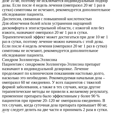
дозе 10 мг, поэтому не исключается индивидуальный подбор
дозы. Если после 4 недель лечения (омепразол 20 мг 1 раз в
сутки) симптомы не исчезают, рекомендуется дополнительное
обследование пациента.
Диспепсия, связанная с повышенной кислотностью
Для облегчения болей и/или устранения ощущений
дискомфорта в эпигастральной области, с изжогой или без
изжоги, назначают омепразол 20 мг 1 раз в сутки.
Терапевтический эффект может достигаться при дозе 10 мг 1
раз в сутки, поэтому лечение можно начинать с этой дозы.
Если после 4 недель лечения (омепразол 20 мг 1 раз в сутки)
симптомы не исчезают, рекомендуется дополнительное
обследование пациента.
Синдром Золлингера-Эллисона
Пациентам с синдромом Золлингера-Эллисона препарат
назначают в индивидуальной дозировке. Лечение
продолжают по клиническим показаниям настолько долго,
насколько это необходимо. Рекомендуемая начальная доза –
омепразол 60 мг ежедневно. У всех пациентов с тяжелой
формой заболевания, а также в тех случаях, когда другие
терапевтические методы не привели к желаемому результату,
применение препарата было эффективным у более 90 %
пациентов при приеме 20–120 мг омепразола ежедневно. В
тех случаях, когда суточная доза препарата превышает 80 мг,
дозу следует делить на две части и принимать 2 раза в сутки.