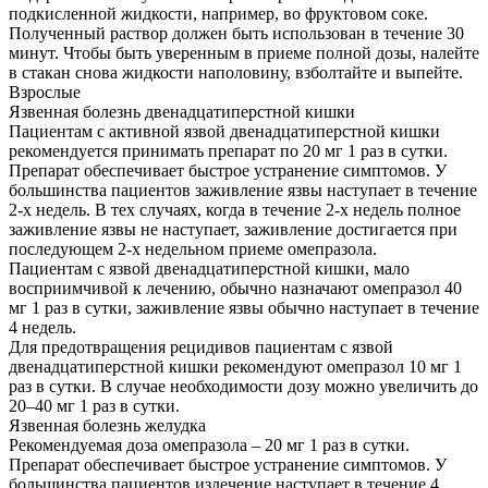
подкисленной жидкости, например, во фруктовом соке.
Полученный раствор должен быть использован в течение 30
минут. Чтобы быть уверенным в приеме полной дозы, налейте
в стакан снова жидкости наполовину, взболтайте и выпейте.
Взрослые
Язвенная болезнь двенадцатиперстной кишки
Пациентам с активной язвой двенадцатиперстной кишки
рекомендуется принимать препарат по 20 мг 1 раз в сутки.
Препарат обеспечивает быстрое устранение симптомов. У
большинства пациентов заживление язвы наступает в течение
2-х недель. В тех случаях, когда в течение 2-х недель полное
заживление язвы не наступает, заживление достигается при
последующем 2-х недельном приеме омепразола.
Пациентам с язвой двенадцатиперстной кишки, мало
восприимчивой к лечению, обычно назначают омепразол 40
мг 1 раз в сутки, заживление язвы обычно наступает в течение
4 недель.
Для предотвращения рецидивов пациентам с язвой
двенадцатиперстной кишки рекомендуют омепразол 10 мг 1
раз в сутки. В случае необходимости дозу можно увеличить до
20–40 мг 1 раз в сутки.
Язвенная болезнь желудка
Рекомендуемая доза омепразола – 20 мг 1 раз в сутки.
Препарат обеспечивает быстрое устранение симптомов. У
большинства пациентов излечение наступает в течение 4