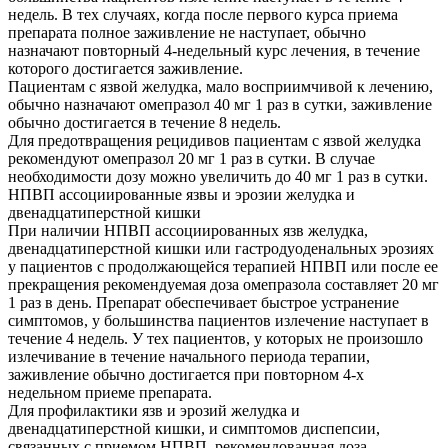
недель. В тех случаях, когда после первого курса приема
препарата полное заживление не наступает, обычно
назначают повторный 4-недельный курс лечения, в течение
которого достигается заживление.
Пациентам с язвой желудка, мало восприимчивой к лечению,
обычно назначают омепразол 40 мг 1 раз в сутки, заживление
обычно достигается в течение 8 недель.
Для предотвращения рецидивов пациентам с язвой желудка
рекомендуют омепразол 20 мг 1 раз в сутки. В случае
необходимости дозу можно увеличить до 40 мг 1 раз в сутки.
НПВП ассоциированные язвы и эрозии желудка и
двенадцатиперстной кишки
При наличии НПВП ассоциированных язв желудка,
двенадцатиперстной кишки или гастродуоденальных эрозиях
у пациентов с продолжающейся терапией НПВП или после ее
прекращения рекомендуемая доза омепразола составляет 20 мг
1 раз в день. Препарат обеспечивает быстрое устранение
симптомов, у большинства пациентов излечение наступает в
течение 4 недель. У тех пациентов, у которых не произошло
излечивание в течение начального периода терапии,
заживление обычно достигается при повторном 4-х
недельном приеме препарата.
Для профилактики язв и эрозий желудка и
двенадцатиперстной кишки, и симптомов диспепсии,
связанных с приемом НПВП, рекомендованная доза