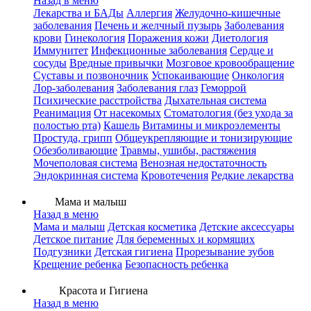
Назад в меню
Лекарства и БАДы
Аллергия
Желудочно-кишечные
заболевания
Печень и желчный пузырь
Заболевания
крови
Гинекология
Поражения кожи
Диетология
Иммунитет
Инфекционные заболевания
Сердце и
сосуды
Вредные привычки
Мозговое кровообращение
Суставы и позвоночник
Успокаивающие
Онкология
Лор-заболевания
Заболевания глаз
Геморрой
Психические расстройства
Дыхательная система
Реанимация
От насекомых
Стоматология (без ухода за
полостью рта)
Кашель
Витамины и микроэлементы
Простуда, грипп
Общеукрепляющие и тонизирующие
Обезболивающие
Травмы, ушибы, растяжения
Мочеполовая система
Венозная недостаточность
Эндокринная система
Кровотечения
Редкие лекарства
Мама и малыш
Назад в меню
Мама и малыш
Детская косметика
Детские аксессуары
Детское питание
Для беременных и кормящих
Подгузники
Детская гигиена
Прорезывание зубов
Крещение ребенка
Безопасность ребенка
Красота и Гигиена
Назад в меню