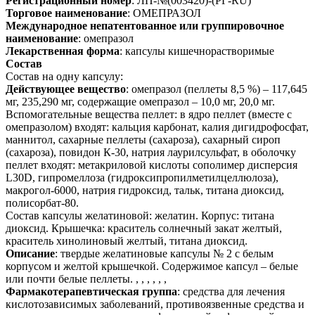
Регистрационный номер
: ЛП-№(003420)-(РГ-RU)
Торговое наименование
: ОМЕПРАЗОЛ
Международное непатентованное или группировочное
наименование
: омепразол
Лекарственная форма
: капсулы кишечнорастворимые
Состав
Состав на одну капсулу:
Действующее вещество
: омепразол (пеллеты 8,5 %) – 117,645
мг, 235,290 мг, содержащие омепразол – 10,0 мг, 20,0 мг.
Вспомогательные вещества пеллет: в ядро пеллет (вместе с
омепразолом) входят: кальция карбонат, калия дигидрофосфат,
маннитол, сахарные пеллеты (сахароза), сахарный сироп
(сахароза), повидон К-30, натрия лаурилсульфат, в оболочку
пеллет входят: метакриловой кислоты сополимер дисперсия
L30D, гипромеллоза (гидроксипропилметилцеллюлоза),
макрогол-6000, натрия гидроксид, тальк, титана диоксид,
полисорбат-80.
Состав капсулы желатиновой: желатин. Корпус: титана
диоксид. Крышечка: краситель солнечный закат желтый,
краситель хинолиновый желтый, титана диоксид.
Описание
: твердые желатиновые капсулы № 2 с белым
корпусом и желтой крышечкой. Содержимое капсул – белые
или почти белые пеллеты. , , , , , ,
Фармакотерапевтическая группа
: средства для лечения
кислотозависимых заболеваний, противоязвенные средства и