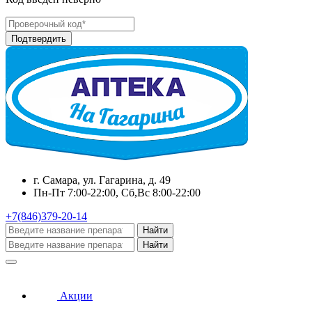
г. Самара, ул. Гагарина, д. 49
Пн-Пт 7:00-22:00, Сб,Вс 8:00-22:00
+7(846)379-20-14
Найти
Найти
Акции