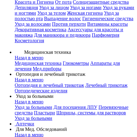
Красота и Гигиена
От пота
Солнцезащитные средства
Депиляция
Уход за лицом
Уход за ногами
Уход за руками
и ногтями
Уход за телом
Женская гигиена
Уход за
полостью рта
Выпадение волос
Гигиенические средства
Уход за волосами
Против перхоти
Витамины красоты
Декоративная косметика
Аксессуары для красоты и
макияжа
Для маникюра и педикюра
Парфюмерия
Косметология
Медицинская техника
Назад в меню
Медицинская техника
Глюкометры
Аппараты для
лечения
Мед.приборы
Ортопедия и лечебный трикотаж
Назад в меню
Ортопедия и лечебный трикотаж
Лечебный трикотаж
Ортопедические изделия
Уход за больными
Назад в меню
Уход за больными
Для посещения ЛПУ
Перевязочные
средства
Пластыри
Шприцы, системы для растворов
Уход за больными
Аптечки
Для Мед. Обследований
Назад в меню