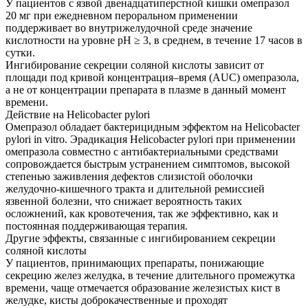
У пациентов с язвой двенадцатиперстной кишки омепразол
20 мг при ежедневном пероральном применении
поддерживает во внутрижелудочной среде значение
кислотности на уровне рН ≥ 3, в среднем, в течение 17 часов в
сутки.
Ингибирование секреции соляной кислоты зависит от
площади под кривой концентрация–время (AUC) омепразола,
а не от концентрации препарата в плазме в данный момент
времени.
Действие на Helicobacter pylori
Омепразол обладает бактерицидным эффектом на Helicobacter
pylori in vitro. Эрадикация Helicobacter pylori при применении
омепразола совместно с антибактериальными средствами
сопровождается быстрым устранением симптомов, высокой
степенью заживления дефектов слизистой оболочки
желудочно-кишечного тракта и длительной ремиссией
язвенной болезни, что снижает вероятность таких
осложнений, как кровотечения, так же эффективно, как и
постоянная поддерживающая терапия.
Другие эффекты, связанные с ингибированием секреции
соляной кислоты
У пациентов, принимающих препараты, понижающие
секрецию желез желудка, в течение длительного промежутка
времени, чаще отмечается образование железистых кист в
желудке, кисты доброкачественные и проходят