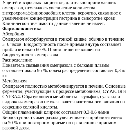
У детей и взрослых пациентов, длительно принимавших
омепразол, отмечалось увеличение количества
энтерохромаффиноподобных клеток, вероятно, связанное с
увеличением концентрации гастрина в сыворотке крови.
Клинической значимости данное явление не имеет.
Фармакокинетика
Абсорбция
Омепразол абсорбируется в тонкой кишке, обычно в течение
3–6 часов. Биодоступность после приема внутрь составляет
приблизительно 60 %. Прием пищи не влияет на
биодоступность омепразола.
Распределение
Показатель связывания омепразола с белками плазмы
составляет около 95 %, объем распределения составляет 0,3 л/
кг.
Метаболизм
Омепразол полностью метаболизируется в печени. Основные
ферменты, участвующие в процессе метаболизма, CYP2C19 и
CYP3A4. Образующиеся метаболиты – сульфон, сульфид и
гидрокси-омепразол не оказывают значительного влияния на
секрецию соляной кислоты.
Общий плазменный клиренс составляет 0,3-0,6 л/мин.
Биодоступность омепразола увеличивается приблизительно
на 50 % при повторном приеме по сравнению с приемом
разовой дозы.