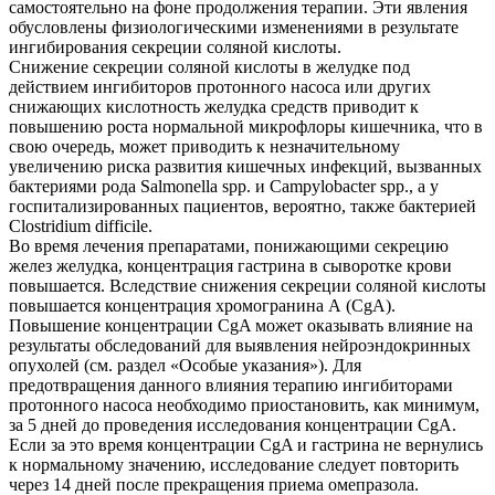
самостоятельно на фоне продолжения терапии. Эти явления
обусловлены физиологическими изменениями в результате
ингибирования секреции соляной кислоты.
Снижение секреции соляной кислоты в желудке под
действием ингибиторов протонного насоса или других
снижающих кислотность желудка средств приводит к
повышению роста нормальной микрофлоры кишечника, что в
свою очередь, может приводить к незначительному
увеличению риска развития кишечных инфекций, вызванных
бактериями рода Salmonella spp. и Campylobacter spp., а у
госпитализированных пациентов, вероятно, также бактерией
Clostridium difficile.
Во время лечения препаратами, понижающими секрецию
желез желудка, концентрация гастрина в сыворотке крови
повышается. Вследствие снижения секреции соляной кислоты
повышается концентрация хромогранина А (CgA).
Повышение концентрации CgA может оказывать влияние на
результаты обследований для выявления нейроэндокринных
опухолей (см. раздел «Особые указания»). Для
предотвращения данного влияния терапию ингибиторами
протонного насоса необходимо приостановить, как минимум,
за 5 дней до проведения исследования концентрации CgA.
Если за это время концентрации CgA и гастрина не вернулись
к нормальному значению, исследование следует повторить
через 14 дней после прекращения приема омепразола.