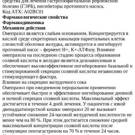
средства для лечения гастроэзофагеальной рефлюксной
болезни (ГЭРБ), ингибиторы протонного насоса.
Код АТХ: А02ВС01
Фармакологические свойства
Фармакодинамика
Механизм действия
Омепразол является слабым основанием. Концентрируется в
кислой среде секреторных канальцев париетальных клеток
слизистой оболочки желудка, активируется и ингибирует
протонный насос – фермент Н+, К+-АТФазу. Влияние
омепразола на последнюю стадию процесса образования
соляной кислоты в желудке является дозозависимым и
обеспечивает высокоэффективное ингибирование базальной и
стимулированной секреции соляной кислоты независимо от
стимулирующего фактора.
Влияние на секрецию желудочного сока
Омепразол при ежедневном пероральном применении
обеспечивает быстрое и эффективное ингибирование дневной
и ночной секреции соляной кислоты. Максимальный эффект
достигается в течение 4 дней лечения. У пациентов с язвой
двенадцатиперстной кишки омепразол 20 мг вызывает
устойчивое снижение 24-часовой желудочной кислотности не
менее чем на 80 %. При этом достигается снижение средней
максимальной концентрации соляной кислоты после
стимуляции пентагастрином на 70 % в течение 24 часов.