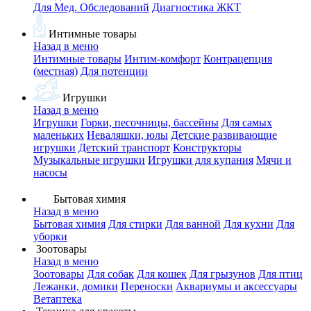
Для Мед. Обследований
Диагностика ЖКТ
Интимные товары
Назад в меню
Интимные товары
Интим-комфорт
Контрацепция
(местная)
Для потенции
Игрушки
Назад в меню
Игрушки
Горки, песочницы, бассейны
Для самых
маленьких
Неваляшки, юлы
Детские развивающие
игрушки
Детский транспорт
Конструкторы
Музыкальные игрушки
Игрушки для купания
Мячи и
насосы
Бытовая химия
Назад в меню
Бытовая химия
Для стирки
Для ванной
Для кухни
Для
уборки
Зоотовары
Назад в меню
Зоотовары
Для собак
Для кошек
Для грызунов
Для птиц
Лежанки, домики
Переноски
Аквариумы и аксессуары
Ветаптека