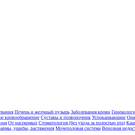
евания
Печень и желчный пузырь
Заболевания крови
Гинеколог
ое кровообращение
Суставы и позвоночник
Успокаивающие
Онк
ция
От насекомых
Стоматология (без ухода за полостью рта)
Каш
авмы, ушибы, растяжения
Мочеполовая система
Венозная недос