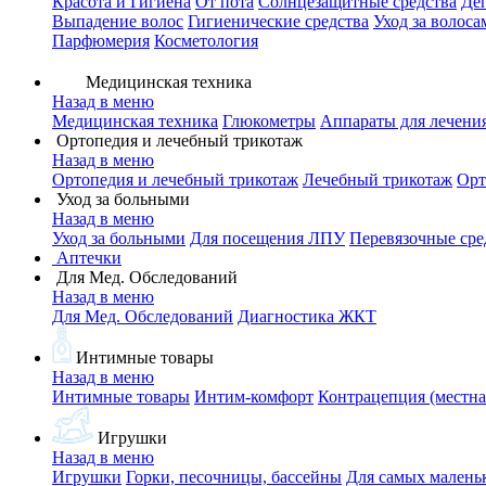
Красота и Гигиена
От пота
Солнцезащитные средства
Де
Выпадение волос
Гигиенические средства
Уход за волоса
Парфюмерия
Косметология
Медицинская техника
Назад в меню
Медицинская техника
Глюкометры
Аппараты для лечени
Ортопедия и лечебный трикотаж
Назад в меню
Ортопедия и лечебный трикотаж
Лечебный трикотаж
Орт
Уход за больными
Назад в меню
Уход за больными
Для посещения ЛПУ
Перевязочные сре
Аптечки
Для Мед. Обследований
Назад в меню
Для Мед. Обследований
Диагностика ЖКТ
Интимные товары
Назад в меню
Интимные товары
Интим-комфорт
Контрацепция (местна
Игрушки
Назад в меню
Игрушки
Горки, песочницы, бассейны
Для самых малень