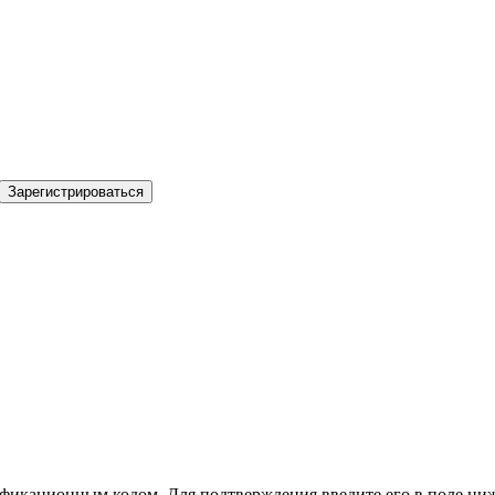
Зарегистрироваться
фикационным кодом. Для подтверждения введите его в поле ниж