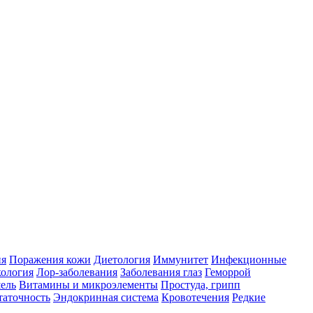
ия
Поражения кожи
Диетология
Иммунитет
Инфекционные
ология
Лор-заболевания
Заболевания глаз
Геморрой
ель
Витамины и микроэлементы
Простуда, грипп
таточность
Эндокринная система
Кровотечения
Редкие