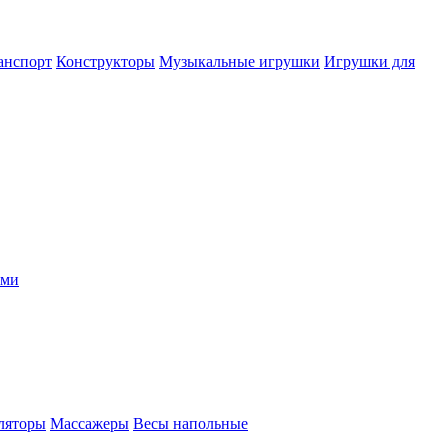
анспорт
Конструкторы
Музыкальные игрушки
Игрушки для
ыми
ляторы
Массажеры
Весы напольные