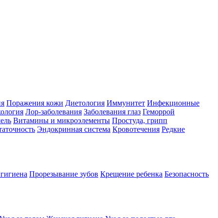
ия
Поражения кожи
Диетология
Иммунитет
Инфекционные
ология
Лор-заболевания
Заболевания глаз
Геморрой
ель
Витамины и микроэлементы
Простуда, грипп
таточность
Эндокринная система
Кровотечения
Редкие
 гигиена
Прорезывание зубов
Крещение ребенка
Безопасность