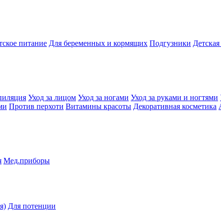
тское питание
Для беременных и кормящих
Подгузники
Детская
пиляция
Уход за лицом
Уход за ногами
Уход за руками и ногтями
ми
Против перхоти
Витамины красоты
Декоративная косметика
я
Мед.приборы
я)
Для потенции