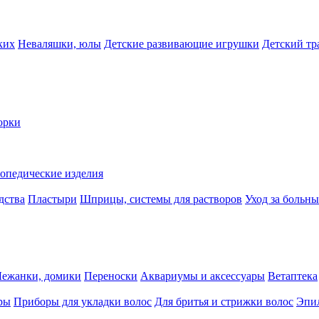
ких
Неваляшки, юлы
Детские развивающие игрушки
Детский тр
орки
опедические изделия
дства
Пластыри
Шприцы, системы для растворов
Уход за больн
Лежанки, домики
Переноски
Аквариумы и аксессуары
Ветаптека
ры
Приборы для укладки волос
Для бритья и стрижки волос
Эпи