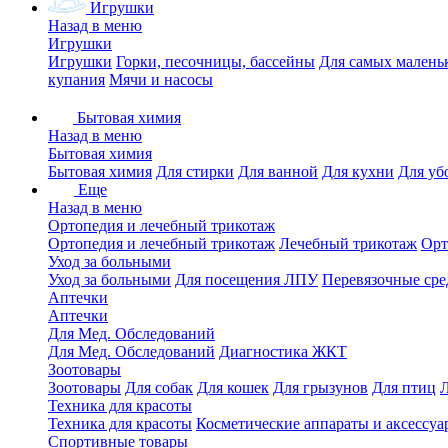
Игрушки
Назад в меню
Игрушки
Игрушки
Горки, песочницы, бассейны
Для самых малень
купания
Мячи и насосы
Бытовая химия
Назад в меню
Бытовая химия
Бытовая химия
Для стирки
Для ванной
Для кухни
Для уб
Еще
Назад в меню
Ортопедия и лечебный трикотаж
Ортопедия и лечебный трикотаж
Лечебный трикотаж
Орт
Уход за больными
Уход за больными
Для посещения ЛПУ
Перевязочные сре
Аптечки
Аптечки
Для Мед. Обследований
Для Мед. Обследований
Диагностика ЖКТ
Зоотовары
Зоотовары
Для собак
Для кошек
Для грызунов
Для птиц
Техника для красоты
Техника для красоты
Косметические аппараты и аксессуа
Спортивные товары