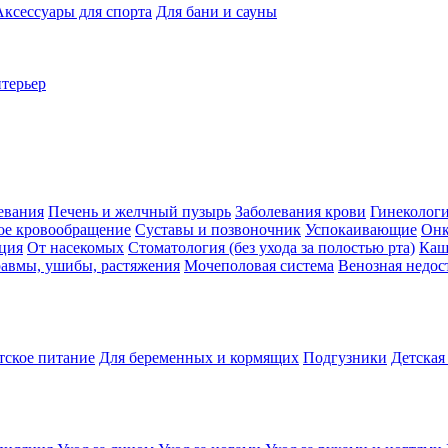
Аксессуары для спорта
Для бани и сауны
нтерьер
евания
Печень и желчный пузырь
Заболевания крови
Гинеколог
ое кровообращение
Суставы и позвоночник
Успокаивающие
Онк
ция
От насекомых
Стоматология (без ухода за полостью рта)
Каш
авмы, ушибы, растяжения
Мочеполовая система
Венозная недос
тское питание
Для беременных и кормящих
Подгузники
Детская