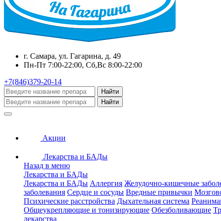
г. Самара, ул. Гагарина, д. 49
Пн-Пт 7:00-22:00, Сб,Вс 8:00-22:00
+7(846)379-20-14
Найти
Найти
Акции
Лекарства и БАДы
Назад в меню
Лекарства и БАДы
Лекарства и БАДы
Аллергия
Желудочно-кишечные забол
заболевания
Сердце и сосуды
Вредные привычки
Мозгов
Психические расстройства
Дыхательная система
Реанима
Общеукрепляющие и тонизирующие
Обезболивающие
Тр
лекарства