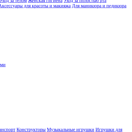
Уход за телом
Женская гигиена
Уход за полостью рта
Аксессуары для красоты и макияжа
Для маникюра и педикюра
ыми
анспорт
Конструкторы
Музыкальные игрушки
Игрушки для