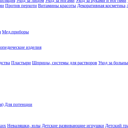
пиляция
Уход за лицом
Уход за ногами
Уход за руками и ногтями
ми
Против перхоти
Витамины красоты
Декоративная косметика
я
Мед.приборы
опедические изделия
дства
Пластыри
Шприцы, системы для растворов
Уход за больн
я)
Для потенции
ких
Неваляшки, юлы
Детские развивающие игрушки
Детский тр