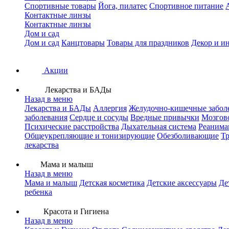
Спортивные товары
Йога, пилатес
Спортивное питание
Контактные линзы
Контактные линзы
Дом и сад
Дом и сад
Канцтовары
Товары для праздников
Декор и и
Акции
Лекарства и БАДы
Назад в меню
Лекарства и БАДы
Аллергия
Желудочно-кишечные забол
заболевания
Сердце и сосуды
Вредные привычки
Мозгов
Психические расстройства
Дыхательная система
Реанима
Общеукрепляющие и тонизирующие
Обезболивающие
Тр
лекарства
Мама и малыш
Назад в меню
Мама и малыш
Детская косметика
Детские аксессуары
Де
ребенка
Красота и Гигиена
Назад в меню