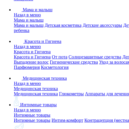
Мама и малыш
Назад в меню
Мама и малыш
Мама и малыш
Детская косметика
Детские аксессуары
Де
ребенка
Красота и Гигиена
Назад в меню
Красота и Гигиена
Красота и Гигиена
От пота
Солнцезащитные средства
Де
Выпадение волос
Гигиенические средства
Уход за волоса
Парфюмерия
Косметология
Медицинская техника
Назад в меню
Медицинская техника
Медицинская техника
Глюкометры
Аппараты для лечени
Интимные товары
Назад в меню
Интимные товары
Интимные товары
Интим-комфорт
Контрацепция (местна