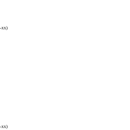
-хх)
-хх)