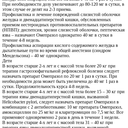
При необходимости дозу увеличивают до 80-120 мг в сутки, в
этом случае ее делят на 2-3 приема.
Профилактика и лечение повреждений слизистой оболочки
желудка и двенадцатиперстной кишки, обусловленных
приемом нестероидных противовоспалительных препаратов
(НПВП): диспепсия, эрозии слизистой оболочки, пептическая
язва – назначают Омепразол однократно 40 мг в сутки в
течение 4-8 недель.
Профилактика аспирации кислого содержимого желудка в
дыхательные пути во время общей анестезии (синдром
Мендельсона) – 40 мг однократно.
Дети
В возрасте старше 2-х лет и с массой тела более 20 кг при
терапии гастроэзофагеальной рефлюксной болезни следует
назначать препарат Омепразол по 20 мг 1 раз в сутки. При
необходимости доза может быть увеличена до 40 мг 1 раз в
сутки. Продолжительность курса 4-8 недель.
В возрасте старше 4-х лет и с массой тела более 15 – 30 кг при
терапии язвы двенадцатиперстной кишки, вызванной
Helicobacter pylori, следует назначать препарат Омепразол в
комбинации с 2 антибиотиками: 10 мг препарата Омепразол,
амоксициллин по 25 мг/кг и кларитромицин по 7,5 мг/кг. Все
применяют одновременно 2 раза в день в течение 1 недели.
В возрасте старше 4-х лет и с масоой тела 31 – 40 кг при
терапии язвы двенадцатиперстной кишки, вызванной