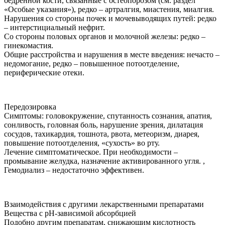
бедренной кости, связанные с остеопорозом (см. раздел
«Особые указания»), редко – артралгия, миастения, миалгия.
Нарушения со стороны почек и мочевыводящих путей: редко
– интерстициальный нефрит.
Со стороны половых органов и молочной железы: редко –
гинекомастия.
Общие расстройства и нарушения в месте введения: нечасто –
недомогание, редко – повышенное потоотделение,
периферические отеки.
Передозировка
Симптомы: головокружение, спутанность сознания, апатия,
сонливость, головная боль, нарушение зрения, дилатация
сосудов, тахикардия, тошнота, рвота, метеоризм, диарея,
повышение потоотделения, «сухость» во рту.
Лечение симптоматическое. При необходимости –
промывание желудка, назначение активированного угля. ,
Гемодиализ – недостаточно эффективен.
Взаимодействия с другими лекарственными препаратами
Вещества с рН-зависимой абсорбцией
Подобно другим препаратам, снижающим кислотность