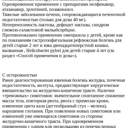
Одновременное применение с препаратами нелфинавир,
атазанавир, эрлотиниб, позаконазол.
Тяжелые заболевания печени, сопровождающиеся печеночной
недостаточностью (только для дозы 40 мг).
Непереносимость лактозы, дефицит лактазы, синдром
глюкозо-галактозной мальабсорбции.
Противопоказано применение омепразола у детей, кроме как
по показаниям гастроэзофагеальная рефлюксная болезнь для
детей старше 2 лет и язва двенадцатиперстной кишки,
вызванная , Helicobacter pylori для детей старше 4 лет (см.
раздел «Способ применения и дозы»).
С осторожностью
Ранее диагностированная язвенная болезнь желудка, почечная
недостаточность, желтуха, предшествующее хирургическое
вмешательство на желудочно-кишечном тракте. Наличие
«тревожных» симптомов: значительное спонтанное снижение
массы тела, повторная рвота, рвота с примесью крови,
изменение цвета кала (дегтеобразный стул – мелена),
нарушение глотания. При появлении новых симптомов или
изменений уже имеющихся симптомов со стороны
желудочно-кишечного тракта. При одновременном
применении с одним или несколькими из перечисленных