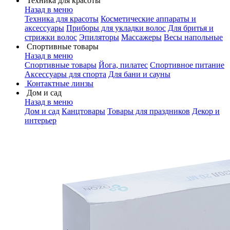
Техника для красоты
Назад в меню
Техника для красоты
Косметические аппараты и
аксессуары
Приборы для укладки волос
Для бритья и
стрижки волос
Эпиляторы
Массажеры
Весы напольные
Спортивные товары
Назад в меню
Спортивные товары
Йога, пилатес
Спортивное питание
Аксессуары для спорта
Для бани и сауны
Контактные линзы
Дом и сад
Назад в меню
Дом и сад
Канцтовары
Товары для праздников
Декор и
интерьер