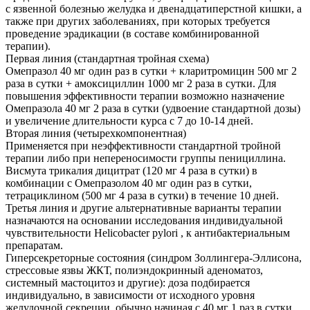
с язвенной болезнью желудка и двенадцатиперстной кишки, а
также при других заболеваниях, при которых требуется
проведение эрадикации (в составе комбинированной
терапии).
Первая линия (стандартная тройная схема)
Омепразол 40 мг один раз в сутки + кларитромицин 500 мг 2
раза в сутки + амоксициллин 1000 мг 2 раза в сутки. Для
повышения эффективности терапии возможно назначение
Омепразола 40 мг 2 раза в сутки (удвоение стандартной дозы)
и увеличение длительности курса с 7 до 10-14 дней.
Вторая линия (четырехкомпонентная)
Применяется при неэффективности стандартной тройной
терапии либо при непереносимости группы пенициллина.
Висмута трикалия дицитрат (120 мг 4 раза в сутки) в
комбинации с Омепразолом 40 мг один раз в сутки,
тетрациклином (500 мг 4 раза в сутки) в течение 10 дней.
Третья линия и другие альтернативные варианты терапии
назначаются на основании исследования индивидуальной
чувствительности Helicobacter pylori , к антибактериальным
препаратам.
Гиперсекреторные состояния (синдром Золлингера-Эллисона,
стрессовые язвы ЖКТ, полиэндокринный аденоматоз,
системный мастоцитоз и другие): доза подбирается
индивидуально, в зависимости от исходного уровня
желудочной секреции, обычно начиная с 40 мг 1 раз в сутки.