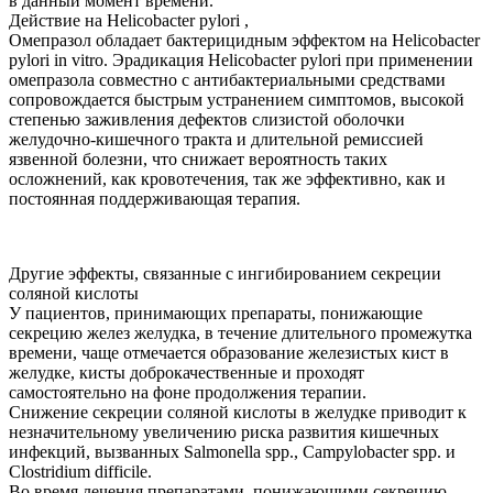
в данный момент времени.
Действие на Helicobacter pylori ,
Омепразол обладает бактерицидным эффектом на Helicobacter
pylori in vitro. Эрадикация Helicobacter pylori при применении
омепразола совместно с антибактериальными средствами
сопровождается быстрым устранением симптомов, высокой
степенью заживления дефектов слизистой оболочки
желудочно-кишечного тракта и длительной ремиссией
язвенной болезни, что снижает вероятность таких
осложнений, как кровотечения, так же эффективно, как и
постоянная поддерживающая терапия.
Другие эффекты, связанные с ингибированием секреции
соляной кислоты
У пациентов, принимающих препараты, понижающие
секрецию желез желудка, в течение длительного промежутка
времени, чаще отмечается образование железистых кист в
желудке, кисты доброкачественные и проходят
самостоятельно на фоне продолжения терапии.
Снижение секреции соляной кислоты в желудке приводит к
незначительному увеличению риска развития кишечных
инфекций, вызванных Salmonella spp., Campylobacter spp. и
Clostridium difficile.
Во время лечения препаратами, понижающими секрецию