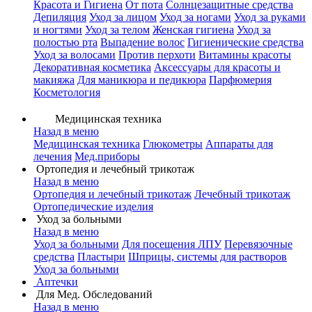
Красота и Гигиена
От пота
Солнцезащитные средства
Депиляция
Уход за лицом
Уход за ногами
Уход за руками
и ногтями
Уход за телом
Женская гигиена
Уход за
полостью рта
Выпадение волос
Гигиенические средства
Уход за волосами
Против перхоти
Витамины красоты
Декоративная косметика
Аксессуары для красоты и
макияжа
Для маникюра и педикюра
Парфюмерия
Косметология
Медицинская техника
Назад в меню
Медицинская техника
Глюкометры
Аппараты для
лечения
Мед.приборы
Ортопедия и лечебный трикотаж
Назад в меню
Ортопедия и лечебный трикотаж
Лечебный трикотаж
Ортопедические изделия
Уход за больными
Назад в меню
Уход за больными
Для посещения ЛПУ
Перевязочные
средства
Пластыри
Шприцы, системы для растворов
Уход за больными
Аптечки
Для Мед. Обследований
Назад в меню