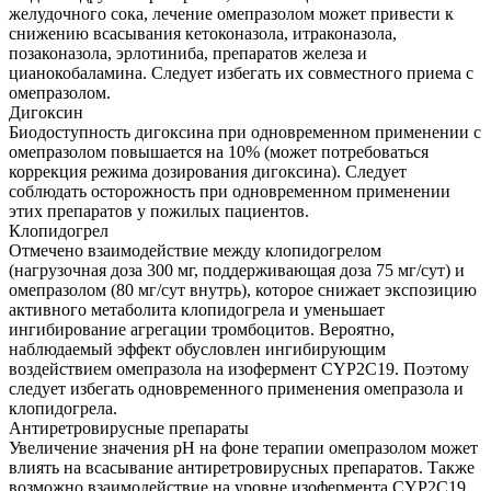
желудочного сока, лечение омепразолом может привести к
снижению всасывания кетоконазола, итраконазола,
позаконазола, эрлотиниба, препаратов железа и
цианокобаламина. Следует избегать их совместного приема с
омепразолом.
Дигоксин
Биодоступность дигоксина при одновременном применении с
омепразолом повышается на 10% (может потребоваться
коррекция режима дозирования дигоксина). Следует
соблюдать осторожность при одновременном применении
этих препаратов у пожилых пациентов.
Клопидогрел
Отмечено взаимодействие между клопидогрелом
(нагрузочная доза 300 мг, поддерживающая доза 75 мг/сут) и
омепразолом (80 мг/сут внутрь), которое снижает экспозицию
активного метаболита клопидогрела и уменьшает
ингибирование агрегации тромбоцитов. Вероятно,
наблюдаемый эффект обусловлен ингибирующим
воздействием омепразола на изофермент CYP2C19. Поэтому
следует избегать одновременного применения омепразола и
клопидогрела.
Антиретровирусные препараты
Увеличение значения рН на фоне терапии омепразолом может
влиять на всасывание антиретровирусных препаратов. Также
возможно взаимодействие на уровне изофермента CYP2C19.