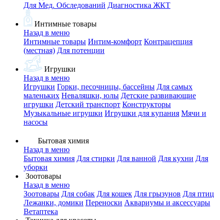
Для Мед. Обследований
Диагностика ЖКТ
Интимные товары
Назад в меню
Интимные товары
Интим-комфорт
Контрацепция
(местная)
Для потенции
Игрушки
Назад в меню
Игрушки
Горки, песочницы, бассейны
Для самых
маленьких
Неваляшки, юлы
Детские развивающие
игрушки
Детский транспорт
Конструкторы
Музыкальные игрушки
Игрушки для купания
Мячи и
насосы
Бытовая химия
Назад в меню
Бытовая химия
Для стирки
Для ванной
Для кухни
Для
уборки
Зоотовары
Назад в меню
Зоотовары
Для собак
Для кошек
Для грызунов
Для птиц
Лежанки, домики
Переноски
Аквариумы и аксессуары
Ветаптека