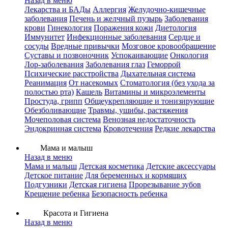
Назад в меню
Лекарства и БАДы
Аллергия
Желудочно-кишечные
заболевания
Печень и желчный пузырь
Заболевания
крови
Гинекология
Поражения кожи
Диетология
Иммунитет
Инфекционные заболевания
Сердце и
сосуды
Вредные привычки
Мозговое кровообращение
Суставы и позвоночник
Успокаивающие
Онкология
Лор-заболевания
Заболевания глаз
Геморрой
Психические расстройства
Дыхательная система
Реанимация
От насекомых
Стоматология (без ухода за
полостью рта)
Кашель
Витамины и микроэлементы
Простуда, грипп
Общеукрепляющие и тонизирующие
Обезболивающие
Травмы, ушибы, растяжения
Мочеполовая система
Венозная недостаточность
Эндокринная система
Кровотечения
Редкие лекарства
Мама и малыш
Назад в меню
Мама и малыш
Детская косметика
Детские аксессуары
Детское питание
Для беременных и кормящих
Подгузники
Детская гигиена
Прорезывание зубов
Крещение ребенка
Безопасность ребенка
Красота и Гигиена
Назад в меню