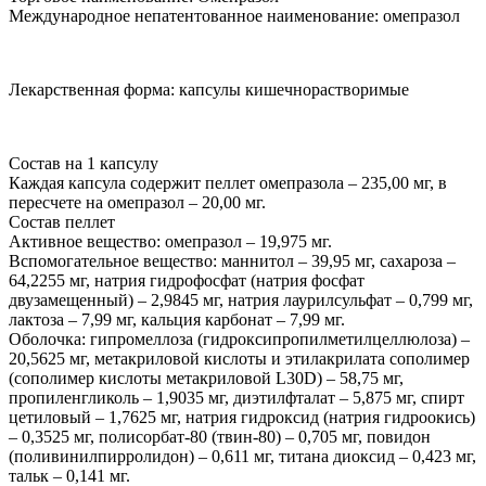
Международное непатентованное наименование: омепразол
Лекарственная форма: капсулы кишечнорастворимые
Состав на 1 капсулу
Каждая капсула содержит пеллет омепразола – 235,00 мг, в
пересчете на омепразол – 20,00 мг.
Состав пеллет
Активное вещество: омепразол – 19,975 мг.
Вспомогательное вещество: маннитол – 39,95 мг, сахароза –
64,2255 мг, натрия гидрофосфат (натрия фосфат
двузамещенный) – 2,9845 мг, натрия лаурилсульфат – 0,799 мг,
лактоза – 7,99 мг, кальция карбонат – 7,99 мг.
Оболочка: гипромеллоза (гидроксипропилметилцеллюлоза) –
20,5625 мг, метакриловой кислоты и этилакрилата сополимер
(сополимер кислоты метакриловой L30D) – 58,75 мг,
пропиленгликоль – 1,9035 мг, диэтилфталат – 5,875 мг, спирт
цетиловый – 1,7625 мг, натрия гидроксид (натрия гидроокись)
– 0,3525 мг, полисорбат-80 (твин-80) – 0,705 мг, повидон
(поливинилпирролидон) – 0,611 мг, титана диоксид – 0,423 мг,
тальк – 0,141 мг.