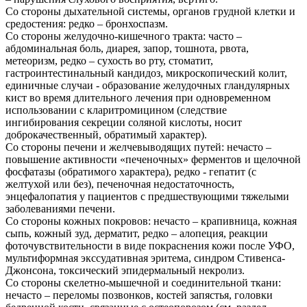
Со стороны дыхательной системы, органов грудной клетки и
средостения: редко – бронхоспазм.
Со стороны желудочно-кишечного тракта: часто –
абдоминальная боль, диарея, запор, тошнота, рвота,
метеоризм, редко – сухость во рту, стоматит,
гастроинтестинальный кандидоз, микроскопический колит,
единичные случаи - образование желудочных гландулярных
кист во время длительного лечения при одновременном
использовании с кларитромицином (следствие
ингибирования секреции соляной кислоты, носит
доброкачественный, обратимый характер).
Со стороны печени и желчевыводящих путей: нечасто –
повышение активности «печеночных» ферментов и щелочной
фосфатазы (обратимого характера), редко - гепатит (с
желтухой или без), печеночная недостаточность,
энцефалопатия у пациентов с предшествующими тяжелыми
заболеваниями печени.
Со стороны кожных покровов: нечасто – крапивница, кожная
сыпь, кожный зуд, дерматит, редко – алопеция, реакции
фоточувствительности в виде покраснения кожи после УФО,
мультиформная экссудативная эритема, синдром Стивенса-
Джонсона, токсический эпидермальный некролиз.
Со стороны скелетно-мышечной и соединительной ткани:
нечасто – переломы позвонков, костей запястья, головки