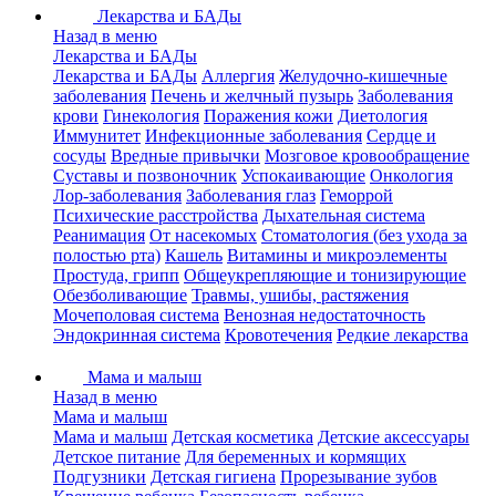
Лекарства и БАДы
Назад в меню
Лекарства и БАДы
Лекарства и БАДы
Аллергия
Желудочно-кишечные
заболевания
Печень и желчный пузырь
Заболевания
крови
Гинекология
Поражения кожи
Диетология
Иммунитет
Инфекционные заболевания
Сердце и
сосуды
Вредные привычки
Мозговое кровообращение
Суставы и позвоночник
Успокаивающие
Онкология
Лор-заболевания
Заболевания глаз
Геморрой
Психические расстройства
Дыхательная система
Реанимация
От насекомых
Стоматология (без ухода за
полостью рта)
Кашель
Витамины и микроэлементы
Простуда, грипп
Общеукрепляющие и тонизирующие
Обезболивающие
Травмы, ушибы, растяжения
Мочеполовая система
Венозная недостаточность
Эндокринная система
Кровотечения
Редкие лекарства
Мама и малыш
Назад в меню
Мама и малыш
Мама и малыш
Детская косметика
Детские аксессуары
Детское питание
Для беременных и кормящих
Подгузники
Детская гигиена
Прорезывание зубов