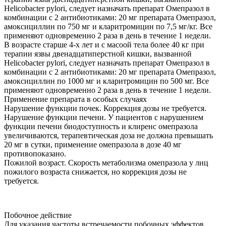
Helicobacter pylori, следует назначать препарат Омепразол в
комбинации с 2 антибиотиками: 20 мг препарата Омепразол,
амоксициллин по 750 мг и кларитромицин по 7,5 мг/кг. Все
применяют одновременно 2 раза в день в течение 1 недели.
В возрасте старше 4-х лет и с масоой тела более 40 кг при
терапии язвы двенадцатиперстной кишки, вызванной
Helicobacter pylori, следует назначать препарат Омепразол в
комбинации с 2 антибиотиками: 20 мг препарата Омепразол,
амоксициллин по 1000 мг и кларитромицин по 500 мг. Все
применяют одновременно 2 раза в день в течение 1 недели.
Применение препарата в особых случаях
Нарушение функции почек. Коррекция дозы не требуется.
Нарушение функции печени. У пациентов с нарушением
функции печени биодоступность и клиренс омепразола
увеличиваются, терапевтическая доза не должна превышать
20 мг в сутки, применение омепразола в дозе 40 мг
противопоказано.
Пожилой возраст. Скорость метаболизма омепразола у лиц
пожилого возраста снижается, но коррекция дозы не
требуется.
Побочное действие
Для указания частоты встречаемости побочных эффектов