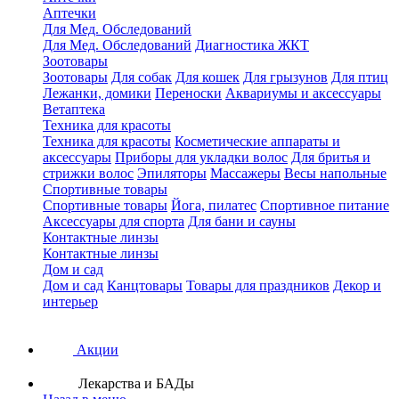
Аптечки
Для Мед. Обследований
Для Мед. Обследований
Диагностика ЖКТ
Зоотовары
Зоотовары
Для собак
Для кошек
Для грызунов
Для птиц
Лежанки, домики
Переноски
Аквариумы и аксессуары
Ветаптека
Техника для красоты
Техника для красоты
Косметические аппараты и
аксессуары
Приборы для укладки волос
Для бритья и
стрижки волос
Эпиляторы
Массажеры
Весы напольные
Спортивные товары
Спортивные товары
Йога, пилатес
Спортивное питание
Аксессуары для спорта
Для бани и сауны
Контактные линзы
Контактные линзы
Дом и сад
Дом и сад
Канцтовары
Товары для праздников
Декор и
интерьер
Акции
Лекарства и БАДы