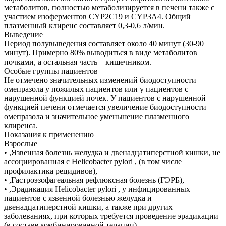
метаболитов, полностью метаболизируется в печени также с
участием изоферментов CYP2C19 и CYP3A4. Общий
плазменный клиренс составляет 0,3-0,6 л/мин.
Выведение
Период полувыведения составляет около 40 минут (30-90
минут). Примерно 80% выводиться в виде метаболитов
почками, а остальная часть – кишечником.
Особые группы пациентов
Не отмечено значительных изменений биодоступности
омепразола у пожилых пациентов или у пациентов с
нарушенной функцией почек. У пациентов с нарушенной
функцией печени отмечается увеличение биодоступности
омепразола и значительное уменьшение плазменного
клиренса.
Показания к применению
Взрослые
• ,Язвенная болезнь желудка и двенадцатиперстной кишки, не
ассоциированная с Helicobacter pylori , (в том числе
профилактика рецидивов),
• ,Гастроэзофагеальная рефлюксная болезнь (ГЭРБ),
• ,Эрадикация Helicobacter pylori , у инфицированных
пациентов с язвенной болезнью желудка и
двенадцатиперстной кишки, а также при других
заболеваниях, при которых требуется проведение эрадикации
(в составе комбинированной терапии).