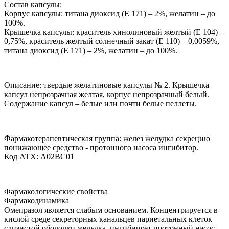
Состав капсулы:
Корпус капсулы: титана диоксид (Е 171) – 2%, желатин – до
100%.
Крышечка капсулы: краситель хинолиновый желтый (Е 104) –
0,75%, краситель желтый солнечный закат (Е 110) – 0,0059%,
титана диоксид (Е 171) – 2%, желатин – до 100%.
Описание: твердые желатиновые капсулы № 2. Крышечка
капсул непрозрачная желтая, корпус непрозрачный белый.
Содержание капсул – белые или почти белые пеллеты.
Фармакотерапевтическая группа: желез желудка секрецию
понижающее средство - протонного насоса ингибитор.
Код АТХ: A02BC01
Фармакологические свойства
Фармакодинамика
Омепразол является слабым основанием. Концентрируется в
кислой среде секреторных канальцев париетальных клеток
слизистой оболочки желудка, ингибирует протонный насос -