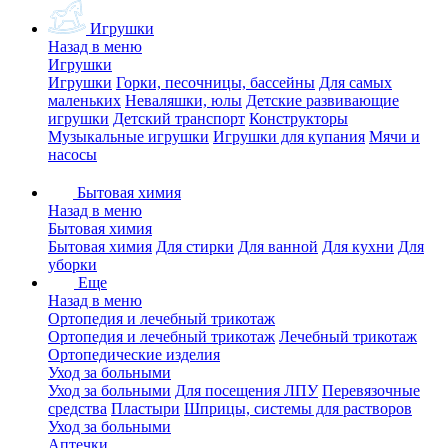
Игрушки
Назад в меню
Игрушки
Игрушки
Горки, песочницы, бассейны
Для самых
маленьких
Неваляшки, юлы
Детские развивающие
игрушки
Детский транспорт
Конструкторы
Музыкальные игрушки
Игрушки для купания
Мячи и
насосы
Бытовая химия
Назад в меню
Бытовая химия
Бытовая химия
Для стирки
Для ванной
Для кухни
Для
уборки
Еще
Назад в меню
Ортопедия и лечебный трикотаж
Ортопедия и лечебный трикотаж
Лечебный трикотаж
Ортопедические изделия
Уход за больными
Уход за больными
Для посещения ЛПУ
Перевязочные
средства
Пластыри
Шприцы, системы для растворов
Уход за больными
Аптечки