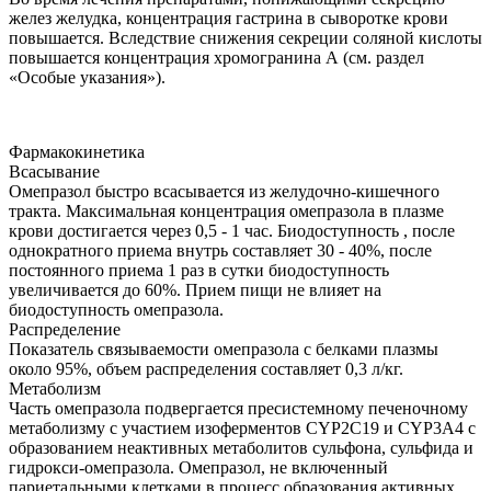
желез желудка, концентрация гастрина в сыворотке крови
повышается. Вследствие снижения секреции соляной кислоты
повышается концентрация хромогранина А (см. раздел
«Особые указания»).
Фармакокинетика
Всасывание
Омепразол быстро всасывается из желудочно-кишечного
тракта. Максимальная концентрация омепразола в плазме
крови достигается через 0,5 - 1 час. Биодоступность , после
однократного приема внутрь составляет 30 - 40%, после
постоянного приема 1 раз в сутки биодоступность
увеличивается до 60%. Прием пищи не влияет на
биодоступность омепразола.
Распределение
Показатель связываемости омепразола с белками плазмы
около 95%, объем распределения составляет 0,3 л/кг.
Метаболизм
Часть омепразола подвергается пресистемному печеночному
метаболизму с участием изоферментов CYP2C19 и CYP3A4 с
образованием неактивных метаболитов сульфона, сульфида и
гидрокси-омепразола. Омепразол, не включенный
париетальными клетками в процесс образования активных