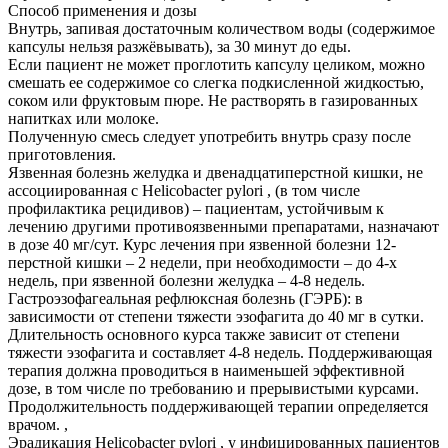
Способ применения и дозы
Внутрь, запивая достаточным количеством воды (содержимое
капсулы нельзя разжёвывать), за 30 минут до еды.
Если пациент не может проглотить капсулу целиком, можно
смешать ее содержимое со слегка подкисленной жидкостью,
соком или фруктовым пюре. Не растворять в газированных
напитках или молоке.
Полученную смесь следует употребить внутрь сразу после
приготовления.
Язвенная болезнь желудка и двенадцатиперстной кишки, не
ассоциированная с Helicobacter pylori , (в том числе
профилактика рецидивов) – пациентам, устойчивым к
лечению другими противоязвенными препаратами, назначают
в дозе 40 мг/сут. Курс лечения при язвенной болезни 12-
перстной кишки – 2 недели, при необходимости – до 4-х
недель, при язвенной болезни желудка – 4-8 недель.
Гастроэзофагеальная рефлюксная болезнь (ГЭРБ): в
зависимости от степени тяжести эзофагита до 40 мг в сутки.
Длительность основного курса также зависит от степени
тяжести эзофагита и составляет 4-8 недель. Поддерживающая
терапия должна проводиться в наименьшей эффективной
дозе, в том числе по требованию и прерывистыми курсами.
Продолжительность поддерживающей терапии определяется
врачом. ,
Эрадикация Helicobacter pylori , у инфицированных пациентов