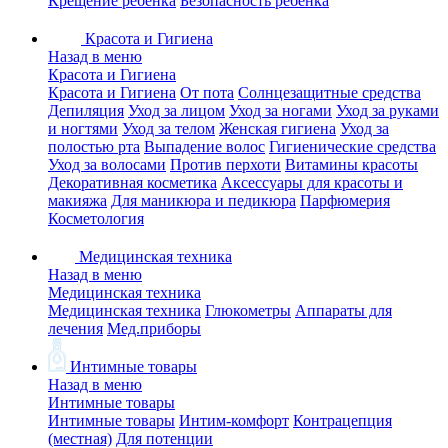
Крещение ребенка
Безопасность ребенка
Красота и Гигиена
Назад в меню
Красота и Гигиена
Красота и Гигиена
От пота
Солнцезащитные средства
Депиляция
Уход за лицом
Уход за ногами
Уход за руками
и ногтями
Уход за телом
Женская гигиена
Уход за
полостью рта
Выпадение волос
Гигиенические средства
Уход за волосами
Против перхоти
Витамины красоты
Декоративная косметика
Аксессуары для красоты и
макияжа
Для маникюра и педикюра
Парфюмерия
Косметология
Медицинская техника
Назад в меню
Медицинская техника
Медицинская техника
Глюкометры
Аппараты для
лечения
Мед.приборы
Интимные товары
Назад в меню
Интимные товары
Интимные товары
Интим-комфорт
Контрацепция
(местная)
Для потенции