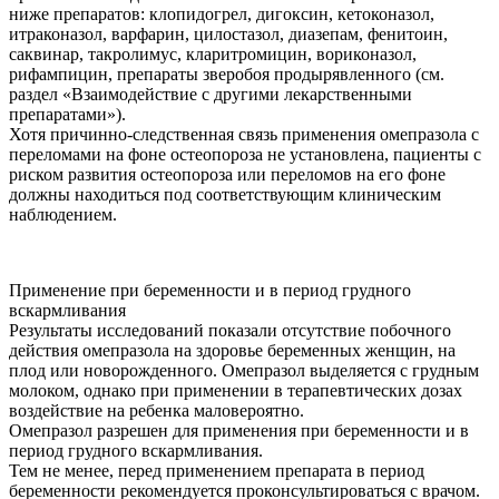
ниже препаратов: клопидогрел, дигоксин, кетоконазол,
итраконазол, варфарин, цилостазол, диазепам, фенитоин,
саквинар, такролимус, кларитромицин, вориконазол,
рифампицин, препараты зверобоя продырявленного (см.
раздел «Взаимодействие с другими лекарственными
препаратами»).
Хотя причинно-следственная связь применения омепразола с
переломами на фоне остеопороза не установлена, пациенты с
риском развития остеопороза или переломов на его фоне
должны находиться под соответствующим клиническим
наблюдением.
Применение при беременности и в период грудного
вскармливания
Результаты исследований показали отсутствие побочного
действия омепразола на здоровье беременных женщин, на
плод или новорожденного. Омепразол выделяется с грудным
молоком, однако при применении в терапевтических дозах
воздействие на ребенка маловероятно.
Омепразол разрешен для применения при беременности и в
период грудного вскармливания.
Тем не менее, перед применением препарата в период
беременности рекомендуется проконсультироваться с врачом.