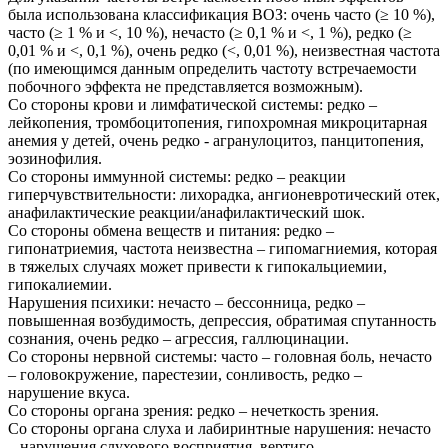
была использована классификация ВОЗ: очень часто (≥ 10 %),
часто (≥ 1 % и <, 10 %), нечасто (≥ 0,1 % и <, 1 %), редко (≥
0,01 % и <, 0,1 %), очень редко (<, 0,01 %), неизвестная частота
(по имеющимся данным определить частоту встречаемости
побочного эффекта не представляется возможным).
Со стороны крови и лимфатической системы: редко –
лейкопения, тромбоцитопения, гипохромная микроцитарная
анемия у детей, очень редко - агранулоцитоз, панцитопения,
эозинофилия.
Со стороны иммунной системы: редко – реакции
гиперчувствительности: лихорадка, ангионевротический отек,
анафилактические реакции/анафилактический шок.
Со стороны обмена веществ и питания: редко –
гипонатриемия, частота неизвестна – гипомагниемия, которая
в тяжелых случаях может привести к гипокальциемии,
гипокалиемии.
Нарушения психики: нечасто – бессонница, редко –
повышенная возбудимость, депрессия, обратимая спутанность
сознания, очень редко – агрессия, галлюцинации.
Со стороны нервной системы: часто – головная боль, нечасто
– головокружение, парестезии, сонливость, редко –
нарушение вкуса.
Со стороны органа зрения: редко – нечеткость зрения.
Со стороны органа слуха и лабиринтные нарушения: нечасто
– нарушения слухового восприятия, вертиго.