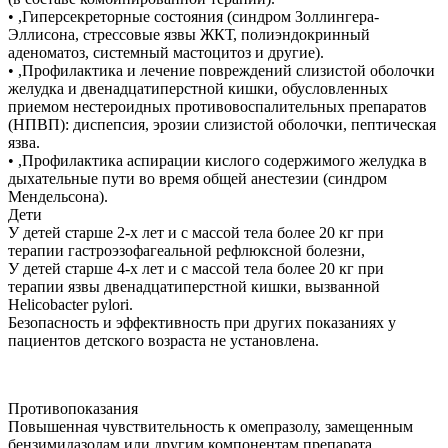
• ,Гиперсекреторные состояния (синдром Золлингера-
Эллисона, стрессовые язвы ЖКТ, полиэндокринный
аденоматоз, системный мастоцитоз и другие).
• ,Профилактика и лечение повреждений слизистой оболочки
желудка и двенадцатиперстной кишки, обусловленных
приемом нестероидных противовоспалительных препаратов
(НПВП): диспепсия, эрозии слизистой оболочки, пептическая
язва.
• ,Профилактика аспирации кислого содержимого желудка в
дыхательные пути во время общей анестезии (синдром
Мендельсона).
Дети
У детей старше 2-х лет и с массой тела более 20 кг при
терапии гастроэзофагеальной рефлюксной болезни,
У детей старше 4-х лет и с массой тела более 20 кг при
терапии язвы двенадцатиперстной кишки, вызванной
Helicobacter pylori.
Безопасность и эффективность при других показаниях у
пациентов детского возраста не установлена.
Противопоказания
Повышенная чувствительность к омепразолу, замещенным
бензимидазолам или другим компонентам препарата.