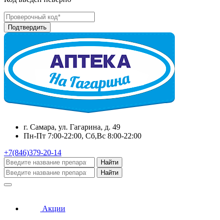
г. Самара, ул. Гагарина, д. 49
Пн-Пт 7:00-22:00, Сб,Вс 8:00-22:00
+7(846)379-20-14
Найти
Найти
Акции