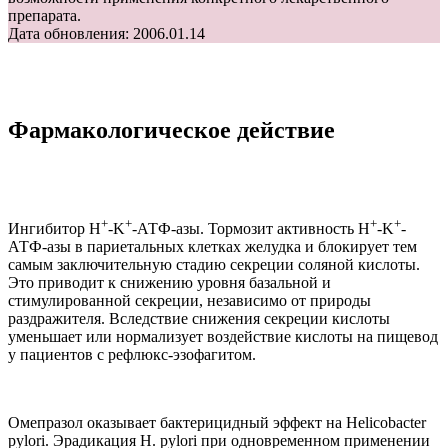
препарата.
Дата обновления: 2006.01.14
Фармакологическое действие
+
+
+
+
Ингибитор H
-K
-АТФ-азы. Тормозит активность H
-K
-
АТФ-азы в париетальных клетках желудка и блокирует тем
самым заключительную стадию секреции соляной кислоты.
Это приводит к снижению уровня базальной и
стимулированной секреции, независимо от природы
раздражителя. Вследствие снижения секреции кислоты
уменьшает или нормализует воздействие кислоты на пищевод
у пациентов с рефлюкс-эзофагитом.
Омепразол оказывает бактерицидный эффект на Helicobacter
pylori. Эрадикация H. pylori при одновременном применении