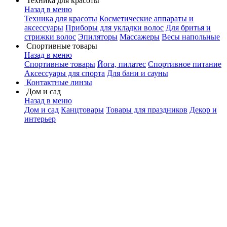
Техника для красоты
Назад в меню
Техника для красоты
Косметические аппараты и
аксессуары
Приборы для укладки волос
Для бритья и
стрижки волос
Эпиляторы
Массажеры
Весы напольные
Спортивные товары
Назад в меню
Спортивные товары
Йога, пилатес
Спортивное питание
Аксессуары для спорта
Для бани и сауны
Контактные линзы
Дом и сад
Назад в меню
Дом и сад
Канцтовары
Товары для праздников
Декор и
интерьер