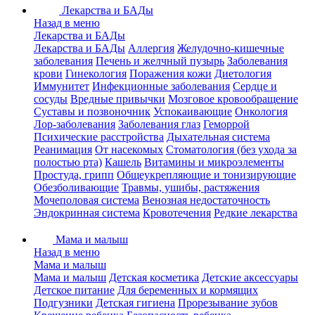
Лекарства и БАДы
Назад в меню
Лекарства и БАДы
Лекарства и БАДы
Аллергия
Желудочно-кишечные
заболевания
Печень и желчный пузырь
Заболевания
крови
Гинекология
Поражения кожи
Диетология
Иммунитет
Инфекционные заболевания
Сердце и
сосуды
Вредные привычки
Мозговое кровообращение
Суставы и позвоночник
Успокаивающие
Онкология
Лор-заболевания
Заболевания глаз
Геморрой
Психические расстройства
Дыхательная система
Реанимация
От насекомых
Стоматология (без ухода за
полостью рта)
Кашель
Витамины и микроэлементы
Простуда, грипп
Общеукрепляющие и тонизирующие
Обезболивающие
Травмы, ушибы, растяжения
Мочеполовая система
Венозная недостаточность
Эндокринная система
Кровотечения
Редкие лекарства
Мама и малыш
Назад в меню
Мама и малыш
Мама и малыш
Детская косметика
Детские аксессуары
Детское питание
Для беременных и кормящих
Подгузники
Детская гигиена
Прорезывание зубов