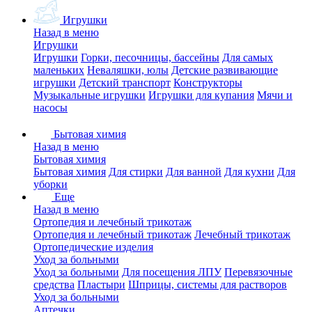
Игрушки
Назад в меню
Игрушки
Игрушки
Горки, песочницы, бассейны
Для самых
маленьких
Неваляшки, юлы
Детские развивающие
игрушки
Детский транспорт
Конструкторы
Музыкальные игрушки
Игрушки для купания
Мячи и
насосы
Бытовая химия
Назад в меню
Бытовая химия
Бытовая химия
Для стирки
Для ванной
Для кухни
Для
уборки
Еще
Назад в меню
Ортопедия и лечебный трикотаж
Ортопедия и лечебный трикотаж
Лечебный трикотаж
Ортопедические изделия
Уход за больными
Уход за больными
Для посещения ЛПУ
Перевязочные
средства
Пластыри
Шприцы, системы для растворов
Уход за больными
Аптечки