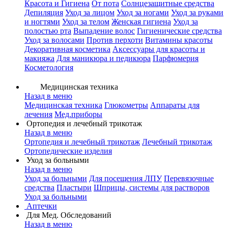
Красота и Гигиена
От пота
Солнцезащитные средства
Депиляция
Уход за лицом
Уход за ногами
Уход за руками
и ногтями
Уход за телом
Женская гигиена
Уход за
полостью рта
Выпадение волос
Гигиенические средства
Уход за волосами
Против перхоти
Витамины красоты
Декоративная косметика
Аксессуары для красоты и
макияжа
Для маникюра и педикюра
Парфюмерия
Косметология
Медицинская техника
Назад в меню
Медицинская техника
Глюкометры
Аппараты для
лечения
Мед.приборы
Ортопедия и лечебный трикотаж
Назад в меню
Ортопедия и лечебный трикотаж
Лечебный трикотаж
Ортопедические изделия
Уход за больными
Назад в меню
Уход за больными
Для посещения ЛПУ
Перевязочные
средства
Пластыри
Шприцы, системы для растворов
Уход за больными
Аптечки
Для Мед. Обследований
Назад в меню