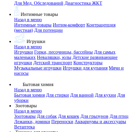
Для Мед. Обследований
Диагностика ЖКТ
Интимные товары
Назад в меню
Интимные товары
Интим-комфорт
Контрацепция
(местная)
Для потенции
Игрушки
Назад в меню
Игрушки
Горки, песочницы, бассейны
Для самых
маленьких
Неваляшки, юлы
Детские развивающие
игрушки
Детский транспорт
Конструкторы
Музыкальные игрушки
Игрушки для купания
Мячи и
насосы
Бытовая химия
Назад в меню
Бытовая химия
Для стирки
Для ванной
Для кухни
Для
уборки
Зоотовары
Назад в меню
Зоотовары
Для собак
Для кошек
Для грызунов
Для птиц
Лежанки, домики
Переноски
Аквариумы и аксессуары
Ветаптека