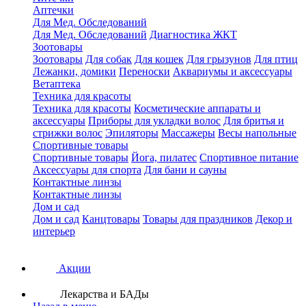
Аптечки
Для Мед. Обследований
Для Мед. Обследований
Диагностика ЖКТ
Зоотовары
Зоотовары
Для собак
Для кошек
Для грызунов
Для птиц
Лежанки, домики
Переноски
Аквариумы и аксессуары
Ветаптека
Техника для красоты
Техника для красоты
Косметические аппараты и
аксессуары
Приборы для укладки волос
Для бритья и
стрижки волос
Эпиляторы
Массажеры
Весы напольные
Спортивные товары
Спортивные товары
Йога, пилатес
Спортивное питание
Аксессуары для спорта
Для бани и сауны
Контактные линзы
Контактные линзы
Дом и сад
Дом и сад
Канцтовары
Товары для праздников
Декор и
интерьер
Акции
Лекарства и БАДы