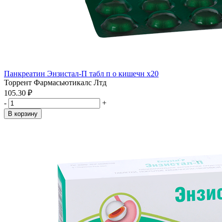
Панкреатин Энзистал-П табл п о кишечн x20
Торрент Фармасьютикалс Лтд
105.30 ₽
-
+
В корзину