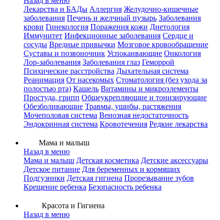
Назад в меню
Лекарства и БАДы
Аллергия
Желудочно-кишечные
заболевания
Печень и желчный пузырь
Заболевания
крови
Гинекология
Поражения кожи
Диетология
Иммунитет
Инфекционные заболевания
Сердце и
сосуды
Вредные привычки
Мозговое кровообращение
Суставы и позвоночник
Успокаивающие
Онкология
Лор-заболевания
Заболевания глаз
Геморрой
Психические расстройства
Дыхательная система
Реанимация
От насекомых
Стоматология (без ухода за
полостью рта)
Кашель
Витамины и микроэлементы
Простуда, грипп
Общеукрепляющие и тонизирующие
Обезболивающие
Травмы, ушибы, растяжения
Мочеполовая система
Венозная недостаточность
Эндокринная система
Кровотечения
Редкие лекарства
Мама и малыш
Назад в меню
Мама и малыш
Детская косметика
Детские аксессуары
Детское питание
Для беременных и кормящих
Подгузники
Детская гигиена
Прорезывание зубов
Крещение ребенка
Безопасность ребенка
Красота и Гигиена
Назад в меню