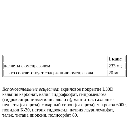
1 капс.
пеллеты с омепразолом
233 мг,
что соответствует содержанию омепразола
20 мг
Вспомогательные вещества
: акриловое покрытие L30D,
кальция карбонат, калия гидрофосфат, гипромеллоза
(гидроксипропилметилцеллюлоза), маннитол, сахарные
пеллеты (сахароза), сахарный сироп (сахароза), макрогол 6000,
повидон К-30, натрия гидроксид, натрия лаурилсульфат,
тальк, титана диоксид, полисорбат 80.