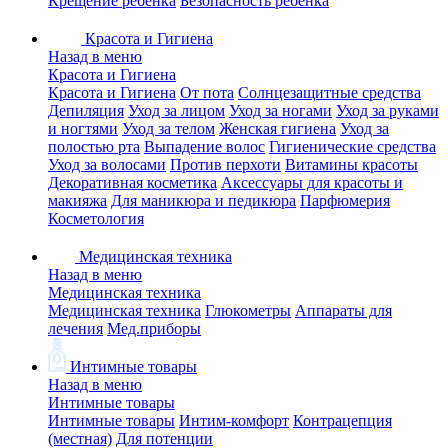
Крещение ребенка
Безопасность ребенка
Красота и Гигиена
Назад в меню
Красота и Гигиена
Красота и Гигиена
От пота
Солнцезащитные средства
Депиляция
Уход за лицом
Уход за ногами
Уход за руками
и ногтями
Уход за телом
Женская гигиена
Уход за
полостью рта
Выпадение волос
Гигиенические средства
Уход за волосами
Против перхоти
Витамины красоты
Декоративная косметика
Аксессуары для красоты и
макияжа
Для маникюра и педикюра
Парфюмерия
Косметология
Медицинская техника
Назад в меню
Медицинская техника
Медицинская техника
Глюкометры
Аппараты для
лечения
Мед.приборы
Интимные товары
Назад в меню
Интимные товары
Интимные товары
Интим-комфорт
Контрацепция
(местная)
Для потенции