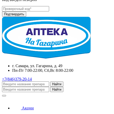
г. Самара, ул. Гагарина, д. 49
Пн-Пт 7:00-22:00, Сб,Вс 8:00-22:00
+7(846)379-20-14
Найти
Найти
Акции