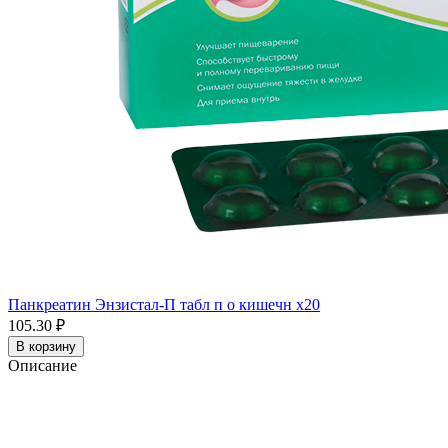
Панкреатин Энзистал-П табл п о кишечн x20
105.30 ₽
В корзину
Описание