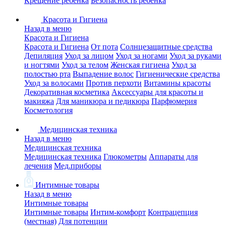
Крещение ребенка
Безопасность ребенка
Красота и Гигиена
Назад в меню
Красота и Гигиена
Красота и Гигиена
От пота
Солнцезащитные средства
Депиляция
Уход за лицом
Уход за ногами
Уход за руками
и ногтями
Уход за телом
Женская гигиена
Уход за
полостью рта
Выпадение волос
Гигиенические средства
Уход за волосами
Против перхоти
Витамины красоты
Декоративная косметика
Аксессуары для красоты и
макияжа
Для маникюра и педикюра
Парфюмерия
Косметология
Медицинская техника
Назад в меню
Медицинская техника
Медицинская техника
Глюкометры
Аппараты для
лечения
Мед.приборы
Интимные товары
Назад в меню
Интимные товары
Интимные товары
Интим-комфорт
Контрацепция
(местная)
Для потенции