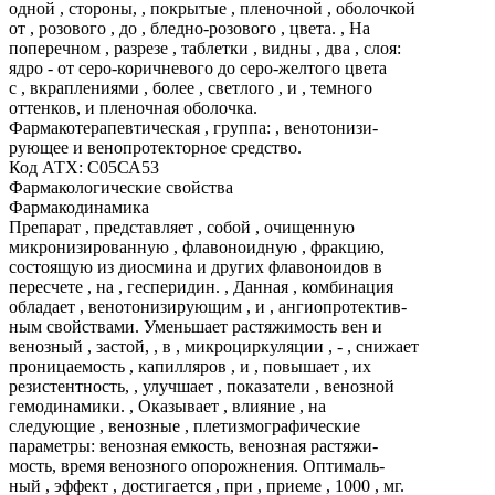
одной , стороны, , покрытые , пленочной , оболочкой
от , розового , до , бледно-розового , цвета. , На
поперечном , разрезе , таблетки , видны , два , слоя:
ядро - от серо-коричневого до серо-желтого цвета
с , вкраплениями , более , светлого , и , темного
оттенков, и пленочная оболочка.
Фармакотерапевтическая , группа: , венотонизи-
рующее и венопротекторное средство.
Код АТХ: С05СА53
Фармакологические свойства
Фармакодинамика
Препарат , представляет , собой , очищенную
микронизированную , флавоноидную , фракцию,
состоящую из диосмина и других флавоноидов в
пересчете , на , гесперидин. , Данная , комбинация
обладает , венотонизирующим , и , ангиопротектив-
ным свойствами. Уменьшает растяжимость вен и
венозный , застой, , в , микроциркуляции , - , снижает
проницаемость , капилляров , и , повышает , их
резистентность, , улучшает , показатели , венозной
гемодинамики. , Оказывает , влияние , на
следующие , венозные , плетизмографические
параметры: венозная емкость, венозная растяжи-
мость, время венозного опорожнения. Оптималь-
ный , эффект , достигается , при , приеме , 1000 , мг.