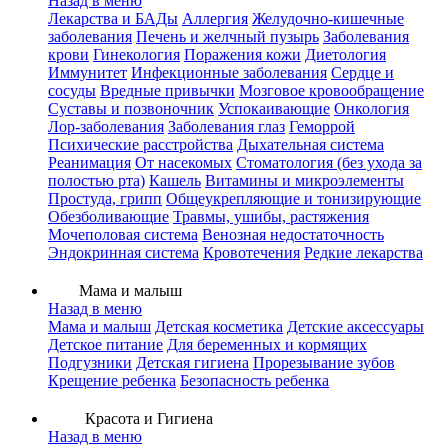
Назад в меню
Лекарства и БАДы
Аллергия
Желудочно-кишечные
заболевания
Печень и желчный пузырь
Заболевания
крови
Гинекология
Поражения кожи
Диетология
Иммунитет
Инфекционные заболевания
Сердце и
сосуды
Вредные привычки
Мозговое кровообращение
Суставы и позвоночник
Успокаивающие
Онкология
Лор-заболевания
Заболевания глаз
Геморрой
Психические расстройства
Дыхательная система
Реанимация
От насекомых
Стоматология (без ухода за
полостью рта)
Кашель
Витамины и микроэлементы
Простуда, грипп
Общеукрепляющие и тонизирующие
Обезболивающие
Травмы, ушибы, растяжения
Мочеполовая система
Венозная недостаточность
Эндокринная система
Кровотечения
Редкие лекарства
Мама и малыш
Назад в меню
Мама и малыш
Детская косметика
Детские аксессуары
Детское питание
Для беременных и кормящих
Подгузники
Детская гигиена
Прорезывание зубов
Крещение ребенка
Безопасность ребенка
Красота и Гигиена
Назад в меню