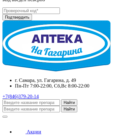
г. Самара, ул. Гагарина, д. 49
Пн-Пт 7:00-22:00, Сб,Вс 8:00-22:00
+7(846)379-20-14
Найти
Найти
Акции