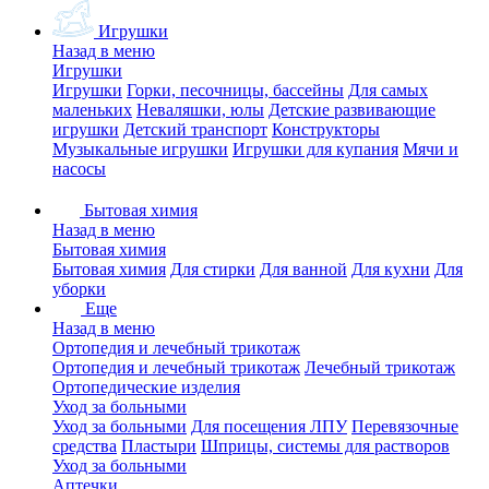
Игрушки
Назад в меню
Игрушки
Игрушки
Горки, песочницы, бассейны
Для самых
маленьких
Неваляшки, юлы
Детские развивающие
игрушки
Детский транспорт
Конструкторы
Музыкальные игрушки
Игрушки для купания
Мячи и
насосы
Бытовая химия
Назад в меню
Бытовая химия
Бытовая химия
Для стирки
Для ванной
Для кухни
Для
уборки
Еще
Назад в меню
Ортопедия и лечебный трикотаж
Ортопедия и лечебный трикотаж
Лечебный трикотаж
Ортопедические изделия
Уход за больными
Уход за больными
Для посещения ЛПУ
Перевязочные
средства
Пластыри
Шприцы, системы для растворов
Уход за больными
Аптечки