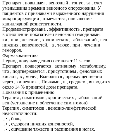
Препарат , повышает , венозный , тонус , за , счет
уменьшения времени венозного опорожнения. У
пациентов с признаками выраженного нарушения
микроциркуляции , отмечается , повышение
капиллярной резистентности.
Продемонстрирована , эффективность , препарата
в отношении показателей венозной гемодинами-
ки , при , лечении , хронических , заболеваний , вен
нижних , конечностей, , а , также , при , лечении
геморроя.
Фармакокинетика
Период полувыведения составляет 11 часов.
Препарат , подвергается , активному , метаболизму,
что , подтверждается , присутствием , феноловых
кислот , в , моче. , Выводится , преимущественно
через , кишечник. , Почками , в , среднем , выводится
около 14 % принятой дозы препарата.
Показания к применению
Терапия , симптомов , хронических , заболеваний
вен (устранение и облегчение симптомов).
Терапия , симптомов , венозно-лимфатической
недостаточности:
, • , боль,
, • , судороги нижних конечностей,
, • , ощущение тяжести и распирания в ногах,