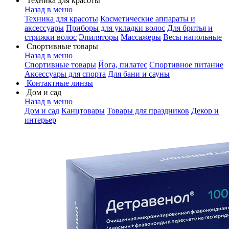
Техника для красоты
Назад в меню
Техника для красоты
Косметические аппараты и
аксессуары
Приборы для укладки волос
Для бритья и
стрижки волос
Эпиляторы
Массажеры
Весы напольные
Спортивные товары
Назад в меню
Спортивные товары
Йога, пилатес
Спортивное питание
Аксессуары для спорта
Для бани и сауны
Контактные линзы
Дом и сад
Назад в меню
Дом и сад
Канцтовары
Товары для праздников
Декор и
интерьер