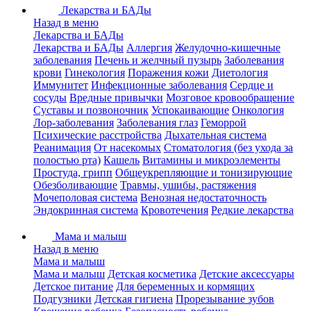
Лекарства и БАДы
Назад в меню
Лекарства и БАДы
Лекарства и БАДы
Аллергия
Желудочно-кишечные
заболевания
Печень и желчный пузырь
Заболевания
крови
Гинекология
Поражения кожи
Диетология
Иммунитет
Инфекционные заболевания
Сердце и
сосуды
Вредные привычки
Мозговое кровообращение
Суставы и позвоночник
Успокаивающие
Онкология
Лор-заболевания
Заболевания глаз
Геморрой
Психические расстройства
Дыхательная система
Реанимация
От насекомых
Стоматология (без ухода за
полостью рта)
Кашель
Витамины и микроэлементы
Простуда, грипп
Общеукрепляющие и тонизирующие
Обезболивающие
Травмы, ушибы, растяжения
Мочеполовая система
Венозная недостаточность
Эндокринная система
Кровотечения
Редкие лекарства
Мама и малыш
Назад в меню
Мама и малыш
Мама и малыш
Детская косметика
Детские аксессуары
Детское питание
Для беременных и кормящих
Подгузники
Детская гигиена
Прорезывание зубов