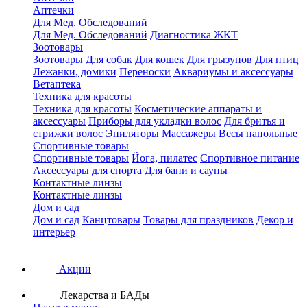
Аптечки
Для Мед. Обследований
Для Мед. Обследований
Диагностика ЖКТ
Зоотовары
Зоотовары
Для собак
Для кошек
Для грызунов
Для птиц
Лежанки, домики
Переноски
Аквариумы и аксессуары
Ветаптека
Техника для красоты
Техника для красоты
Косметические аппараты и
аксессуары
Приборы для укладки волос
Для бритья и
стрижки волос
Эпиляторы
Массажеры
Весы напольные
Спортивные товары
Спортивные товары
Йога, пилатес
Спортивное питание
Аксессуары для спорта
Для бани и сауны
Контактные линзы
Контактные линзы
Дом и сад
Дом и сад
Канцтовары
Товары для праздников
Декор и
интерьер
Акции
Лекарства и БАДы