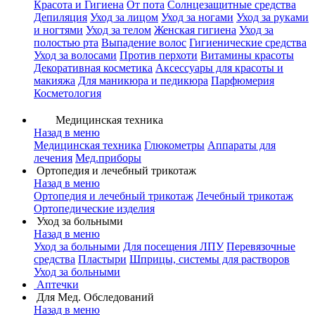
Красота и Гигиена
От пота
Солнцезащитные средства
Депиляция
Уход за лицом
Уход за ногами
Уход за руками
и ногтями
Уход за телом
Женская гигиена
Уход за
полостью рта
Выпадение волос
Гигиенические средства
Уход за волосами
Против перхоти
Витамины красоты
Декоративная косметика
Аксессуары для красоты и
макияжа
Для маникюра и педикюра
Парфюмерия
Косметология
Медицинская техника
Назад в меню
Медицинская техника
Глюкометры
Аппараты для
лечения
Мед.приборы
Ортопедия и лечебный трикотаж
Назад в меню
Ортопедия и лечебный трикотаж
Лечебный трикотаж
Ортопедические изделия
Уход за больными
Назад в меню
Уход за больными
Для посещения ЛПУ
Перевязочные
средства
Пластыри
Шприцы, системы для растворов
Уход за больными
Аптечки
Для Мед. Обследований
Назад в меню