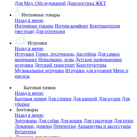
Для Мед. Обследований
Диагностика ЖКТ
Интимные товары
Назад в меню
Интимные товары
Интим-комфорт
Контрацепция
(местная)
Для потенции
Игрушки
Назад в меню
Игрушки
Горки, песочницы, бассейны
Для самых
маленьких
Неваляшки, юлы
Детские развивающие
игрушки
Детский транспорт
Конструкторы
Музыкальные игрушки
Игрушки для купания
Мячи и
насосы
Бытовая химия
Назад в меню
Бытовая химия
Для стирки
Для ванной
Для кухни
Для
уборки
Зоотовары
Назад в меню
Зоотовары
Для собак
Для кошек
Для грызунов
Для птиц
Лежанки, домики
Переноски
Аквариумы и аксессуары
Ветаптека