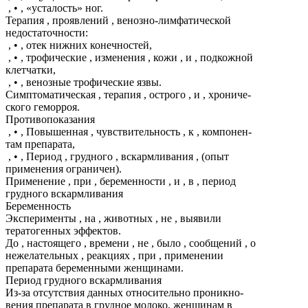
, • , «усталость» ног.
Терапия , проявлений , венозно-лимфатической
недостаточности:
, • , отек нижних конечностей,
, • , трофические , изменения , кожи , и , подкожной
клетчатки,
, • , венозные трофические язвы.
Симптоматическая , терапия , острого , и , хрониче-
ского геморроя.
Противопоказания
, • , Повышенная , чувствительность , к , компонен-
там препарата,
, • , Период , грудного , вскармливания , (опыт
применения ограничен).
Применение , при , беременности , и , в , период
грудного вскармливания
Беременность
Эксперименты , на , животных , не , выявили
тератогенных эффектов.
До , настоящего , времени , не , было , сообщений , о
нежелательных , реакциях , при , применении
препарата беременными женщинами.
Период грудного вскармливания
Из-за отсутствия данных относительно проникно-
вения препарата в грудное молоко, женщинам в