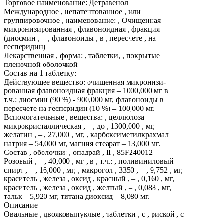
Торговое наименование: Детравенол
Международное , непатентованное , или
группировочное , наименование: , Очищенная
микронизированная , флавоноидная , фракция
(диосмин , + , флавоноиды , в , пересчете , на
гесперидин)
Лекарственная , форма: , таблетки, , покрытые
пленочной оболочкой
Состав на 1 таблетку:
Действующее вещество: очищенная микронизи-
рованная флавоноидная фракция – 1000,000 мг в
т.ч.: диосмин (90 %) - 900,000 мг, флавоноиды в
пересчете на гесперидин (10 %) – 100,000 мг.
Вспомогательные , вещества: , целлюлоза
микрокристаллическая , – , до , 1300,000 , мг,
желатин , – , 27,000 , мг, , карбоксиметилкрахмал
натрия – 54,000 мг, магния стеарат – 13,000 мг.
Состав , оболочки: , опадрай , ІІ , 85F240012
Розовый , – , 40,000 , мг , в , т.ч.: , поливиниловый
спирт , – , 16,000 , мг, , макрогол , 3350 , – , 9,752 , мг,
краситель , железа , оксид , красный , – , 0,160 , мг,
краситель , железа , оксид , желтый , – , 0,088 , мг,
тальк – 5,920 мг, титана диоксид – 8,080 мг.
Описание
Овальные , двояковыпуклые , таблетки , с , риской , с