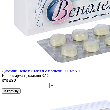
Диосмин Венолек табл п о пленочн 500 мг x30
Канонфарма продакшн ЗАО
676.40 ₽
-
+
В корзину