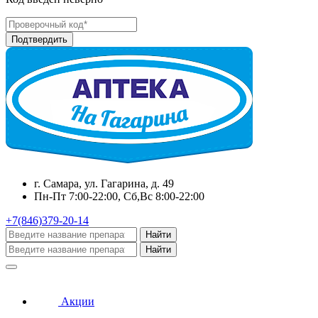
г. Самара, ул. Гагарина, д. 49
Пн-Пт 7:00-22:00, Сб,Вс 8:00-22:00
+7(846)379-20-14
Найти
Найти
Акции