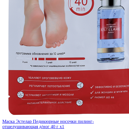
Маска Эстелар Педикюрные носочки пилинг-
отшелушивающая д/ног 40 г x1