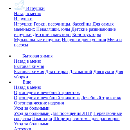
Игрушки
Назад в меню
Игрушки
Игрушки
Горки, песочницы, бассейны
Для самых
маленьких
Неваляшки, юлы
Детские развивающие
игрушки
Детский транспорт
Конструкторы
Музыкальные игрушки
Игрушки для купания
Мячи и
насосы
Бытовая химия
Назад в меню
Бытовая химия
Бытовая химия
Для стирки
Для ванной
Для кухни
Для
уборки
Еще
Назад в меню
Ортопедия и лечебный трикотаж
Ортопедия и лечебный трикотаж
Лечебный трикотаж
Ортопедические изделия
Уход за больными
Уход за больными
Для посещения ЛПУ
Перевязочные
средства
Пластыри
Шприцы, системы для растворов
Уход за больными
Аптечки