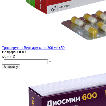
Троксерутин Велфарм капс 300 мг x50
Велфарм ООО
650.00 ₽
-
+
В корзину