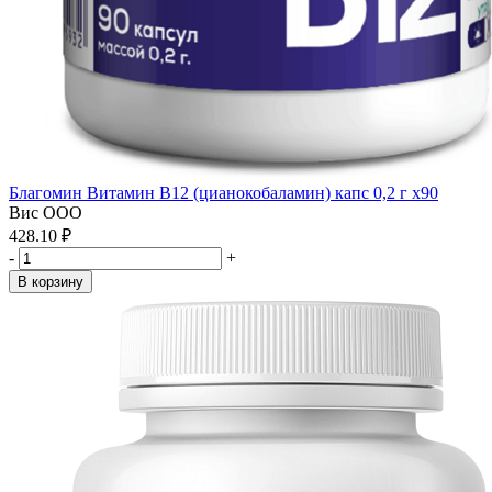
Благомин Витамин В12 (цианокобаламин) капс 0,2 г x90
Вис ООО
428.10 ₽
-
+
В корзину