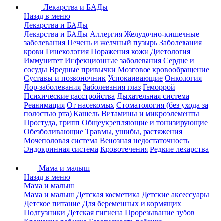
Лекарства и БАДы
Назад в меню
Лекарства и БАДы
Лекарства и БАДы
Аллергия
Желудочно-кишечные
заболевания
Печень и желчный пузырь
Заболевания
крови
Гинекология
Поражения кожи
Диетология
Иммунитет
Инфекционные заболевания
Сердце и
сосуды
Вредные привычки
Мозговое кровообращение
Суставы и позвоночник
Успокаивающие
Онкология
Лор-заболевания
Заболевания глаз
Геморрой
Психические расстройства
Дыхательная система
Реанимация
От насекомых
Стоматология (без ухода за
полостью рта)
Кашель
Витамины и микроэлементы
Простуда, грипп
Общеукрепляющие и тонизирующие
Обезболивающие
Травмы, ушибы, растяжения
Мочеполовая система
Венозная недостаточность
Эндокринная система
Кровотечения
Редкие лекарства
Мама и малыш
Назад в меню
Мама и малыш
Мама и малыш
Детская косметика
Детские аксессуары
Детское питание
Для беременных и кормящих
Подгузники
Детская гигиена
Прорезывание зубов