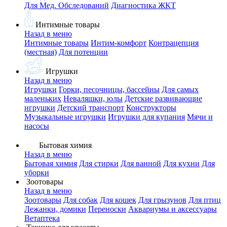
Для Мед. Обследований
Диагностика ЖКТ
Интимные товары
Назад в меню
Интимные товары
Интим-комфорт
Контрацепция
(местная)
Для потенции
Игрушки
Назад в меню
Игрушки
Горки, песочницы, бассейны
Для самых
маленьких
Неваляшки, юлы
Детские развивающие
игрушки
Детский транспорт
Конструкторы
Музыкальные игрушки
Игрушки для купания
Мячи и
насосы
Бытовая химия
Назад в меню
Бытовая химия
Для стирки
Для ванной
Для кухни
Для
уборки
Зоотовары
Назад в меню
Зоотовары
Для собак
Для кошек
Для грызунов
Для птиц
Лежанки, домики
Переноски
Аквариумы и аксессуары
Ветаптека