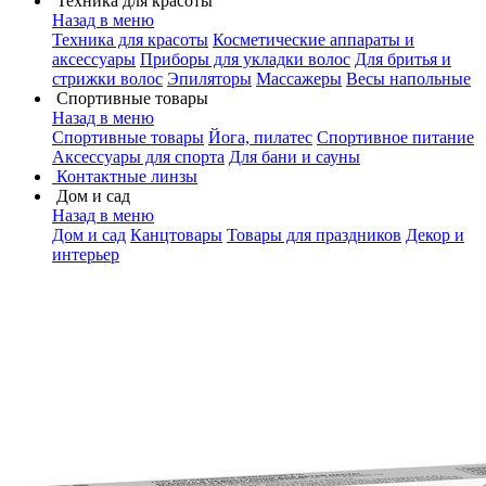
Техника для красоты
Назад в меню
Техника для красоты
Косметические аппараты и
аксессуары
Приборы для укладки волос
Для бритья и
стрижки волос
Эпиляторы
Массажеры
Весы напольные
Спортивные товары
Назад в меню
Спортивные товары
Йога, пилатес
Спортивное питание
Аксессуары для спорта
Для бани и сауны
Контактные линзы
Дом и сад
Назад в меню
Дом и сад
Канцтовары
Товары для праздников
Декор и
интерьер