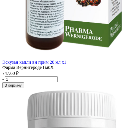
Эскузан капли вн прим 20 мл x1
Фарма Вернигероде ГмбХ
747.60 ₽
-
+
В корзину