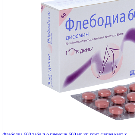
Флебодиа 600 табл п о пленочн 600 мг уп конт яч/пач карт x