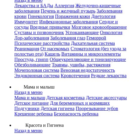
Назад в меню
Лекарства и БАДы
Аллергия
Желудочно-кишечные
заболевания
Печень и желчный пузырь
Заболевания
крови
Гинекология
Поражения кожи
Диетология
Иммунитет
Инфекционные заболевания
Сердце и
сосуды
Вредные привычки
Мозговое кровообращение
Суставы и позвоночник
Успокаивающие
Онкология
Лор-заболевания
Заболевания глаз
Геморрой
Психические расстройства
Дыхательная система
Реанимация
От насекомых
Стоматология (без ухода за
полостью рта)
Кашель
Витамины и микроэлементы
Простуда, грипп
Общеукрепляющие и тонизирующие
Обезболивающие
Травмы, ушибы, растяжения
Мочеполовая система
Венозная недостаточность
Эндокринная система
Кровотечения
Редкие лекарства
Мама и малыш
Назад в меню
Мама и малыш
Детская косметика
Детские аксессуары
Детское питание
Для беременных и кормящих
Подгузники
Детская гигиена
Прорезывание зубов
Крещение ребенка
Безопасность ребенка
Красота и Гигиена
Назад в меню