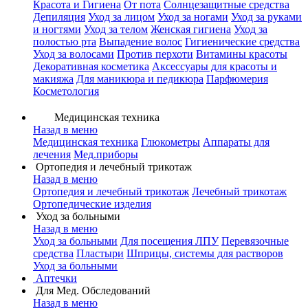
Красота и Гигиена
От пота
Солнцезащитные средства
Депиляция
Уход за лицом
Уход за ногами
Уход за руками
и ногтями
Уход за телом
Женская гигиена
Уход за
полостью рта
Выпадение волос
Гигиенические средства
Уход за волосами
Против перхоти
Витамины красоты
Декоративная косметика
Аксессуары для красоты и
макияжа
Для маникюра и педикюра
Парфюмерия
Косметология
Медицинская техника
Назад в меню
Медицинская техника
Глюкометры
Аппараты для
лечения
Мед.приборы
Ортопедия и лечебный трикотаж
Назад в меню
Ортопедия и лечебный трикотаж
Лечебный трикотаж
Ортопедические изделия
Уход за больными
Назад в меню
Уход за больными
Для посещения ЛПУ
Перевязочные
средства
Пластыри
Шприцы, системы для растворов
Уход за больными
Аптечки
Для Мед. Обследований
Назад в меню