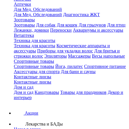
Аптечки
Для Мед. Обследований
Для Мед. Обследований
Диагностика ЖКТ
Зоотовары
Зоотовары
Для собак
Для кошек
Для грызунов
Для птиц
Лежанки, домики
Переноски
Аквариумы и аксессуары
Ветаптека
Техника для красоты
Техника для красоты
Косметические аппараты и
аксессуары
Приборы для укладки волос
Для бритья и
стрижки волос
Эпиляторы
Массажеры
Весы напольные
Спортивные товары
Спортивные товары
Йога, пилатес
Спортивное питание
Аксессуары для спорта
Для бани и сауны
Контактные линзы
Контактные линзы
Дом и сад
Дом и сад
Канцтовары
Товары для праздников
Декор и
интерьер
Акции
Лекарства и БАДы