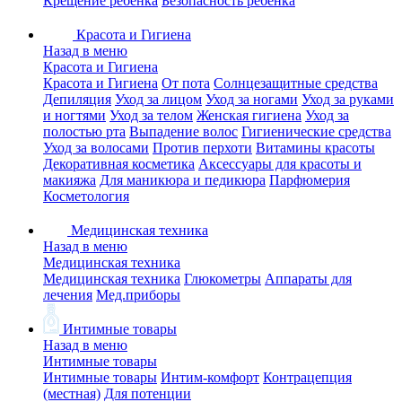
Крещение ребенка
Безопасность ребенка
Красота и Гигиена
Назад в меню
Красота и Гигиена
Красота и Гигиена
От пота
Солнцезащитные средства
Депиляция
Уход за лицом
Уход за ногами
Уход за руками
и ногтями
Уход за телом
Женская гигиена
Уход за
полостью рта
Выпадение волос
Гигиенические средства
Уход за волосами
Против перхоти
Витамины красоты
Декоративная косметика
Аксессуары для красоты и
макияжа
Для маникюра и педикюра
Парфюмерия
Косметология
Медицинская техника
Назад в меню
Медицинская техника
Медицинская техника
Глюкометры
Аппараты для
лечения
Мед.приборы
Интимные товары
Назад в меню
Интимные товары
Интимные товары
Интим-комфорт
Контрацепция
(местная)
Для потенции