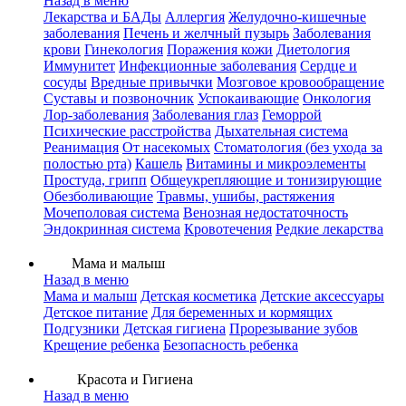
Назад в меню
Лекарства и БАДы
Аллергия
Желудочно-кишечные
заболевания
Печень и желчный пузырь
Заболевания
крови
Гинекология
Поражения кожи
Диетология
Иммунитет
Инфекционные заболевания
Сердце и
сосуды
Вредные привычки
Мозговое кровообращение
Суставы и позвоночник
Успокаивающие
Онкология
Лор-заболевания
Заболевания глаз
Геморрой
Психические расстройства
Дыхательная система
Реанимация
От насекомых
Стоматология (без ухода за
полостью рта)
Кашель
Витамины и микроэлементы
Простуда, грипп
Общеукрепляющие и тонизирующие
Обезболивающие
Травмы, ушибы, растяжения
Мочеполовая система
Венозная недостаточность
Эндокринная система
Кровотечения
Редкие лекарства
Мама и малыш
Назад в меню
Мама и малыш
Детская косметика
Детские аксессуары
Детское питание
Для беременных и кормящих
Подгузники
Детская гигиена
Прорезывание зубов
Крещение ребенка
Безопасность ребенка
Красота и Гигиена
Назад в меню