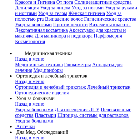
Красота и Гигиена
От пота
Солнцезащитные средства
Депиляция
Уход за лицом
Уход за ногами
Уход за руками
и ногтями
Уход за телом
Женская гигиена
Уход за
полостью рта
Выпадение волос
Гигиенические средства
Уход за волосами
Против перхоти
Витамины красоты
Декоративная косметика
Аксессуары для красоты и
макияжа
Для маникюра и педикюра
Парфюмерия
Косметология
Медицинская техника
Назад в меню
Медицинская техника
Глюкометры
Аппараты для
лечения
Мед.приборы
Ортопедия и лечебный трикотаж
Назад в меню
Ортопедия и лечебный трикотаж
Лечебный трикотаж
Ортопедические изделия
Уход за больными
Назад в меню
Уход за больными
Для посещения ЛПУ
Перевязочные
средства
Пластыри
Шприцы, системы для растворов
Уход за больными
Аптечки
Для Мед. Обследований
Назад в меню