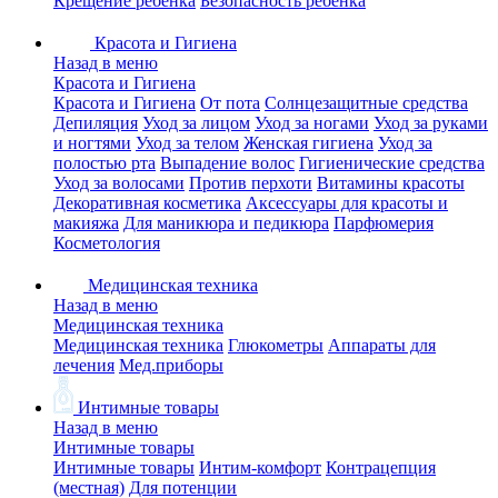
Крещение ребенка
Безопасность ребенка
Красота и Гигиена
Назад в меню
Красота и Гигиена
Красота и Гигиена
От пота
Солнцезащитные средства
Депиляция
Уход за лицом
Уход за ногами
Уход за руками
и ногтями
Уход за телом
Женская гигиена
Уход за
полостью рта
Выпадение волос
Гигиенические средства
Уход за волосами
Против перхоти
Витамины красоты
Декоративная косметика
Аксессуары для красоты и
макияжа
Для маникюра и педикюра
Парфюмерия
Косметология
Медицинская техника
Назад в меню
Медицинская техника
Медицинская техника
Глюкометры
Аппараты для
лечения
Мед.приборы
Интимные товары
Назад в меню
Интимные товары
Интимные товары
Интим-комфорт
Контрацепция
(местная)
Для потенции