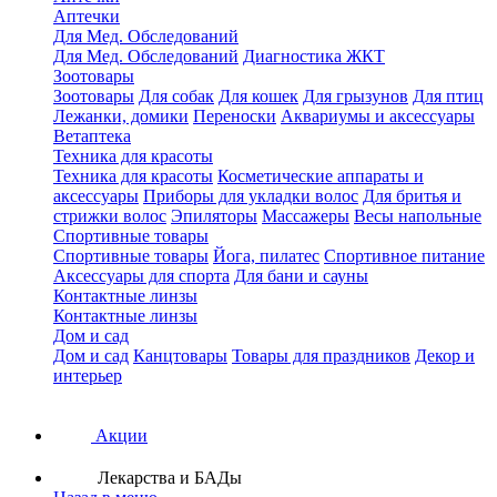
Аптечки
Для Мед. Обследований
Для Мед. Обследований
Диагностика ЖКТ
Зоотовары
Зоотовары
Для собак
Для кошек
Для грызунов
Для птиц
Лежанки, домики
Переноски
Аквариумы и аксессуары
Ветаптека
Техника для красоты
Техника для красоты
Косметические аппараты и
аксессуары
Приборы для укладки волос
Для бритья и
стрижки волос
Эпиляторы
Массажеры
Весы напольные
Спортивные товары
Спортивные товары
Йога, пилатес
Спортивное питание
Аксессуары для спорта
Для бани и сауны
Контактные линзы
Контактные линзы
Дом и сад
Дом и сад
Канцтовары
Товары для праздников
Декор и
интерьер
Акции
Лекарства и БАДы