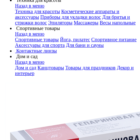
Техника для красоты
Назад в меню
Техника для красоты
Косметические аппараты и
аксессуары
Приборы для укладки волос
Для бритья и
стрижки волос
Эпиляторы
Массажеры
Весы напольные
Спортивные товары
Назад в меню
Спортивные товары
Йога, пилатес
Спортивное питание
Аксессуары для спорта
Для бани и сауны
Контактные линзы
Дом и сад
Назад в меню
Дом и сад
Канцтовары
Товары для праздников
Декор и
интерьер