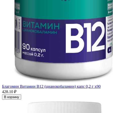
Благомин Витамин В12 (цианокобаламин) капс 0,2 г x90
428.10 ₽
В корзину