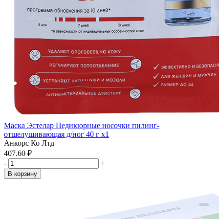
Маска Эстелар Педикюрные носочки пилинг-
отшелушивающая д/ног 40 г x1
Анкорс Ко Лтд
407.60 ₽
-
+
В корзину