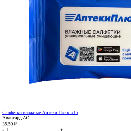
Салфетки влажные Аптеки Плюс x15
Авангард АО
35.50 ₽
-
+