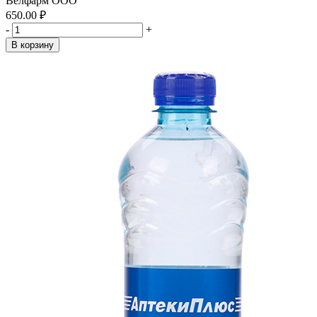
Велфарм ООО
650.00 ₽
-
+
В корзину