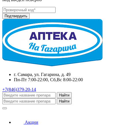
г. Самара, ул. Гагарина, д. 49
Пн-Пт 7:00-22:00, Сб,Вс 8:00-22:00
+7(846)379-20-14
Найти
Найти
Акции