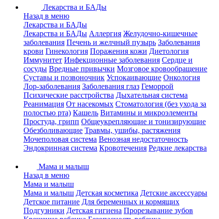
Лекарства и БАДы
Назад в меню
Лекарства и БАДы
Лекарства и БАДы
Аллергия
Желудочно-кишечные
заболевания
Печень и желчный пузырь
Заболевания
крови
Гинекология
Поражения кожи
Диетология
Иммунитет
Инфекционные заболевания
Сердце и
сосуды
Вредные привычки
Мозговое кровообращение
Суставы и позвоночник
Успокаивающие
Онкология
Лор-заболевания
Заболевания глаз
Геморрой
Психические расстройства
Дыхательная система
Реанимация
От насекомых
Стоматология (без ухода за
полостью рта)
Кашель
Витамины и микроэлементы
Простуда, грипп
Общеукрепляющие и тонизирующие
Обезболивающие
Травмы, ушибы, растяжения
Мочеполовая система
Венозная недостаточность
Эндокринная система
Кровотечения
Редкие лекарства
Мама и малыш
Назад в меню
Мама и малыш
Мама и малыш
Детская косметика
Детские аксессуары
Детское питание
Для беременных и кормящих
Подгузники
Детская гигиена
Прорезывание зубов