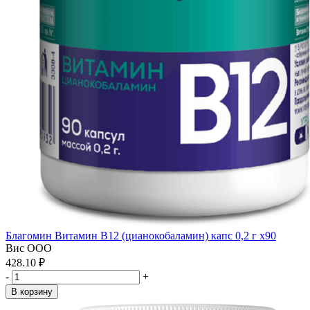
Благомин Витамин В12 (цианокобаламин) капс 0,2 г x90
Вис ООО
428.10 ₽
-
+
В корзину