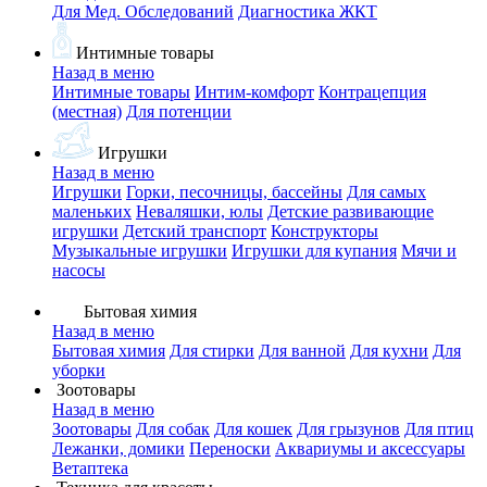
Для Мед. Обследований
Диагностика ЖКТ
Интимные товары
Назад в меню
Интимные товары
Интим-комфорт
Контрацепция
(местная)
Для потенции
Игрушки
Назад в меню
Игрушки
Горки, песочницы, бассейны
Для самых
маленьких
Неваляшки, юлы
Детские развивающие
игрушки
Детский транспорт
Конструкторы
Музыкальные игрушки
Игрушки для купания
Мячи и
насосы
Бытовая химия
Назад в меню
Бытовая химия
Для стирки
Для ванной
Для кухни
Для
уборки
Зоотовары
Назад в меню
Зоотовары
Для собак
Для кошек
Для грызунов
Для птиц
Лежанки, домики
Переноски
Аквариумы и аксессуары
Ветаптека