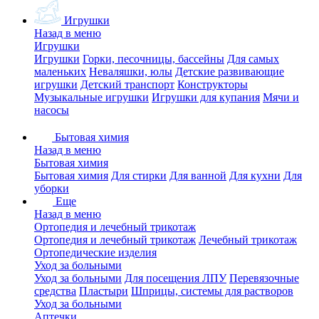
Игрушки
Назад в меню
Игрушки
Игрушки
Горки, песочницы, бассейны
Для самых
маленьких
Неваляшки, юлы
Детские развивающие
игрушки
Детский транспорт
Конструкторы
Музыкальные игрушки
Игрушки для купания
Мячи и
насосы
Бытовая химия
Назад в меню
Бытовая химия
Бытовая химия
Для стирки
Для ванной
Для кухни
Для
уборки
Еще
Назад в меню
Ортопедия и лечебный трикотаж
Ортопедия и лечебный трикотаж
Лечебный трикотаж
Ортопедические изделия
Уход за больными
Уход за больными
Для посещения ЛПУ
Перевязочные
средства
Пластыри
Шприцы, системы для растворов
Уход за больными
Аптечки