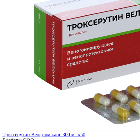
Троксерутин Велфарм капс 300 мг x50