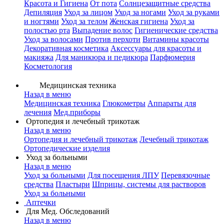
Красота и Гигиена
От пота
Солнцезащитные средства
Депиляция
Уход за лицом
Уход за ногами
Уход за руками
и ногтями
Уход за телом
Женская гигиена
Уход за
полостью рта
Выпадение волос
Гигиенические средства
Уход за волосами
Против перхоти
Витамины красоты
Декоративная косметика
Аксессуары для красоты и
макияжа
Для маникюра и педикюра
Парфюмерия
Косметология
Медицинская техника
Назад в меню
Медицинская техника
Глюкометры
Аппараты для
лечения
Мед.приборы
Ортопедия и лечебный трикотаж
Назад в меню
Ортопедия и лечебный трикотаж
Лечебный трикотаж
Ортопедические изделия
Уход за больными
Назад в меню
Уход за больными
Для посещения ЛПУ
Перевязочные
средства
Пластыри
Шприцы, системы для растворов
Уход за больными
Аптечки
Для Мед. Обследований
Назад в меню