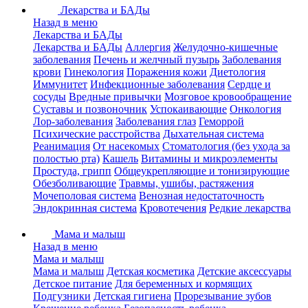
Лекарства и БАДы
Назад в меню
Лекарства и БАДы
Лекарства и БАДы
Аллергия
Желудочно-кишечные
заболевания
Печень и желчный пузырь
Заболевания
крови
Гинекология
Поражения кожи
Диетология
Иммунитет
Инфекционные заболевания
Сердце и
сосуды
Вредные привычки
Мозговое кровообращение
Суставы и позвоночник
Успокаивающие
Онкология
Лор-заболевания
Заболевания глаз
Геморрой
Психические расстройства
Дыхательная система
Реанимация
От насекомых
Стоматология (без ухода за
полостью рта)
Кашель
Витамины и микроэлементы
Простуда, грипп
Общеукрепляющие и тонизирующие
Обезболивающие
Травмы, ушибы, растяжения
Мочеполовая система
Венозная недостаточность
Эндокринная система
Кровотечения
Редкие лекарства
Мама и малыш
Назад в меню
Мама и малыш
Мама и малыш
Детская косметика
Детские аксессуары
Детское питание
Для беременных и кормящих
Подгузники
Детская гигиена
Прорезывание зубов