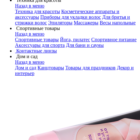
Техника для красоты
Назад в меню
Техника для красоты
Косметические аппараты и
аксессуары
Приборы для укладки волос
Для бритья и
стрижки волос
Эпиляторы
Массажеры
Весы напольные
Спортивные товары
Назад в меню
Спортивные товары
Йога, пилатес
Спортивное питание
Аксессуары для спорта
Для бани и сауны
Контактные линзы
Дом и сад
Назад в меню
Дом и сад
Канцтовары
Товары для праздников
Декор и
интерьер