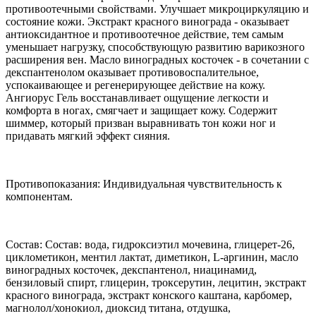
противоотечными свойствами. Улучшает микроциркуляцию и
состояние кожи. Экстракт красного винограда - оказывает
антиоксидантное и противоотечное действие, тем самым
уменьшает нагрузку, способствующую развитию варикозного
расширения вен. Масло виноградных косточек - в сочетании с
декспантенолом оказывает противовоспалительное,
успокаивающее и регенерирующее действие на кожу.
Ангиорус Гель восстанавливает ощущение легкости и
комфорта в ногах, смягчает и защищает кожу. Содержит
шиммер, который призван выравнивать тон кожи ног и
придавать мягкий эффект сияния.
Противопоказания: Индивидуальная чувствительность к
компонентам.
Состав: Состав: вода, гидроксиэтил мочевина, глицерет-26,
циклометикон, ментил лактат, диметикон, L-аргинин, масло
виноградных косточек, декспантенол, ниацинамид,
бензиловый спирт, глицерин, троксерутин, лецитин, экстракт
красного винограда, экстракт конского каштана, карбомер,
магнолол/хонокиол, диоксид титана, отдушка,