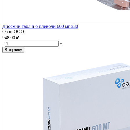
Диосмин табл п о пленочн 600 мг x30
Озон ООО
948.00 ₽
-
+
В корзину