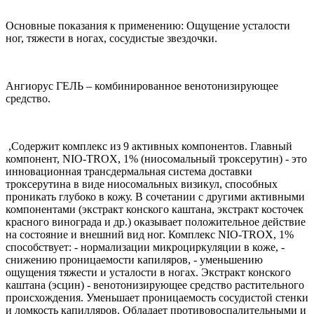
Основные показания к применению: Ощущение усталости
ног, тяжести в ногах, сосудистые звездочки.
Ангиорус ГЕЛЬ – комбинированное венотонизирующее
средство.
,Содержит комплекс из 9 активных компонентов. Главный
компонент, NIO-TROX, 1% (ниосомальный троксерутин) - это
инновационная трансдермальная система доставки
троксерутина в виде ниосомальных визикул, способных
проникать глубоко в кожу. В сочетании с другими активными
компонентами (экстракт конского каштана, экстракт косточек
красного винограда и др.) оказывает положительное действие
на состояние и внешний вид ног. Комплекс NIO-TROX, 1%
способствует: - нормализации микроциркуляции в коже, -
снижению проницаемости капиляров, - уменьшению
ощущения тяжести и усталости в ногах. Экстракт конского
каштана (эсцин) - венотонизирующее средство растительного
происхождения. Уменьшает проницаемость сосудистой стенки
и ломкость капилляров. Обладает противовоспалительными и