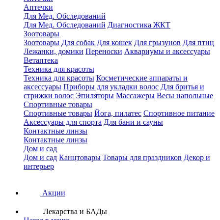
Аптечки
Для Мед. Обследований
Для Мед. Обследований
Диагностика ЖКТ
Зоотовары
Зоотовары
Для собак
Для кошек
Для грызунов
Для птиц
Лежанки, домики
Переноски
Аквариумы и аксессуары
Ветаптека
Техника для красоты
Техника для красоты
Косметические аппараты и
аксессуары
Приборы для укладки волос
Для бритья и
стрижки волос
Эпиляторы
Массажеры
Весы напольные
Спортивные товары
Спортивные товары
Йога, пилатес
Спортивное питание
Аксессуары для спорта
Для бани и сауны
Контактные линзы
Контактные линзы
Дом и сад
Дом и сад
Канцтовары
Товары для праздников
Декор и
интерьер
Акции
Лекарства и БАДы