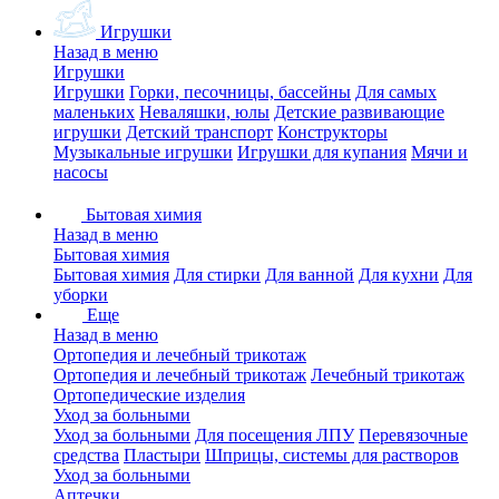
Игрушки
Назад в меню
Игрушки
Игрушки
Горки, песочницы, бассейны
Для самых
маленьких
Неваляшки, юлы
Детские развивающие
игрушки
Детский транспорт
Конструкторы
Музыкальные игрушки
Игрушки для купания
Мячи и
насосы
Бытовая химия
Назад в меню
Бытовая химия
Бытовая химия
Для стирки
Для ванной
Для кухни
Для
уборки
Еще
Назад в меню
Ортопедия и лечебный трикотаж
Ортопедия и лечебный трикотаж
Лечебный трикотаж
Ортопедические изделия
Уход за больными
Уход за больными
Для посещения ЛПУ
Перевязочные
средства
Пластыри
Шприцы, системы для растворов
Уход за больными
Аптечки