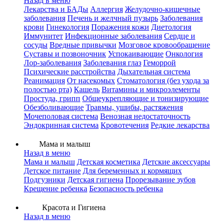
Назад в меню
Лекарства и БАДы
Аллергия
Желудочно-кишечные
заболевания
Печень и желчный пузырь
Заболевания
крови
Гинекология
Поражения кожи
Диетология
Иммунитет
Инфекционные заболевания
Сердце и
сосуды
Вредные привычки
Мозговое кровообращение
Суставы и позвоночник
Успокаивающие
Онкология
Лор-заболевания
Заболевания глаз
Геморрой
Психические расстройства
Дыхательная система
Реанимация
От насекомых
Стоматология (без ухода за
полостью рта)
Кашель
Витамины и микроэлементы
Простуда, грипп
Общеукрепляющие и тонизирующие
Обезболивающие
Травмы, ушибы, растяжения
Мочеполовая система
Венозная недостаточность
Эндокринная система
Кровотечения
Редкие лекарства
Мама и малыш
Назад в меню
Мама и малыш
Детская косметика
Детские аксессуары
Детское питание
Для беременных и кормящих
Подгузники
Детская гигиена
Прорезывание зубов
Крещение ребенка
Безопасность ребенка
Красота и Гигиена
Назад в меню