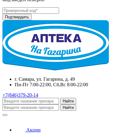
г. Самара, ул. Гагарина, д. 49
Пн-Пт 7:00-22:00, Сб,Вс 8:00-22:00
+7(846)379-20-14
Найти
Найти
Акции