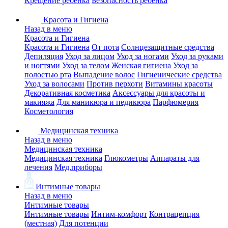
Крещение ребенка
Безопасность ребенка
Красота и Гигиена
Назад в меню
Красота и Гигиена
Красота и Гигиена
От пота
Солнцезащитные средства
Депиляция
Уход за лицом
Уход за ногами
Уход за руками
и ногтями
Уход за телом
Женская гигиена
Уход за
полостью рта
Выпадение волос
Гигиенические средства
Уход за волосами
Против перхоти
Витамины красоты
Декоративная косметика
Аксессуары для красоты и
макияжа
Для маникюра и педикюра
Парфюмерия
Косметология
Медицинская техника
Назад в меню
Медицинская техника
Медицинская техника
Глюкометры
Аппараты для
лечения
Мед.приборы
Интимные товары
Назад в меню
Интимные товары
Интимные товары
Интим-комфорт
Контрацепция
(местная)
Для потенции