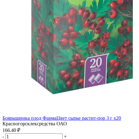
Боярышника плод ФармаЦвет сырье растит-пор 3 г x20
Красногорсклексредства ОАО
166.40 ₽
-
+