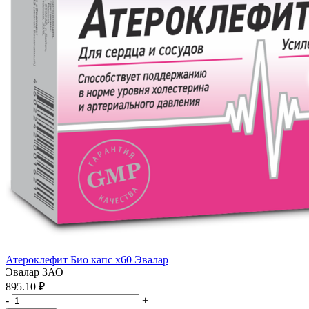
Атероклефит Био капс x60 Эвалар
Эвалар ЗАО
895.10 ₽
-
+