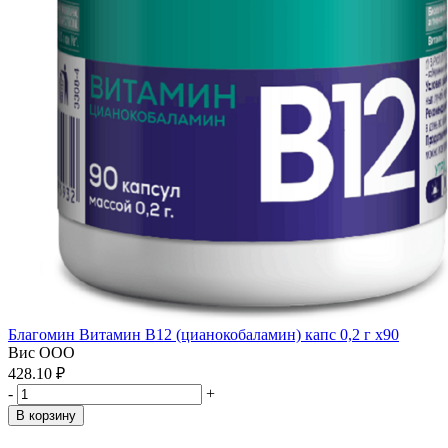
Благомин Витамин В12 (цианокобаламин) капс 0,2 г x90
Вис ООО
428.10 ₽
-
+
В корзину