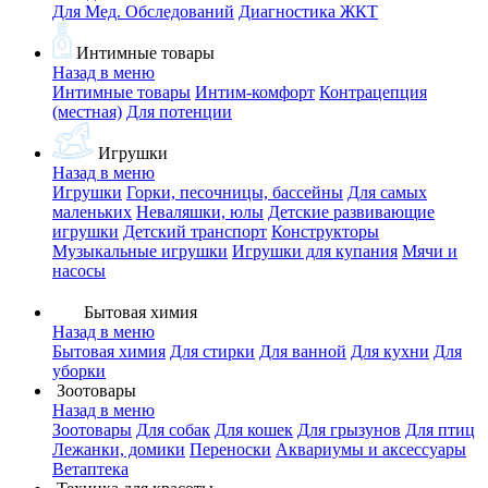
Для Мед. Обследований
Диагностика ЖКТ
Интимные товары
Назад в меню
Интимные товары
Интим-комфорт
Контрацепция
(местная)
Для потенции
Игрушки
Назад в меню
Игрушки
Горки, песочницы, бассейны
Для самых
маленьких
Неваляшки, юлы
Детские развивающие
игрушки
Детский транспорт
Конструкторы
Музыкальные игрушки
Игрушки для купания
Мячи и
насосы
Бытовая химия
Назад в меню
Бытовая химия
Для стирки
Для ванной
Для кухни
Для
уборки
Зоотовары
Назад в меню
Зоотовары
Для собак
Для кошек
Для грызунов
Для птиц
Лежанки, домики
Переноски
Аквариумы и аксессуары
Ветаптека