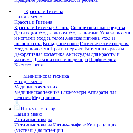
Крещение ребенка
Безопасность ребенка
Красота и Гигиена
Назад в меню
Красота и Гигиена
Красота и Гигиена
От пота
Солнцезащитные средства
Депиляция
Уход за лицом
Уход за ногами
Уход за руками
и ногтями
Уход за телом
Женская гигиена
Уход за
полостью рта
Выпадение волос
Гигиенические средства
Уход за волосами
Против перхоти
Витамины красоты
Декоративная косметика
Аксессуары для красоты и
макияжа
Для маникюра и педикюра
Парфюмерия
Косметология
Медицинская техника
Назад в меню
Медицинская техника
Медицинская техника
Глюкометры
Аппараты для
лечения
Мед.приборы
Интимные товары
Назад в меню
Интимные товары
Интимные товары
Интим-комфорт
Контрацепция
(местная)
Для потенции