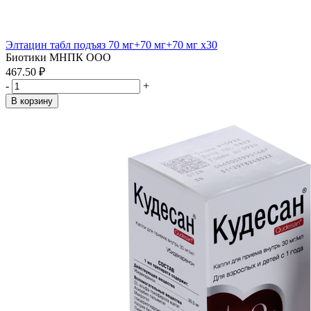
Элтацин табл подъяз 70 мг+70 мг+70 мг x30
Биотики МНПК ООО
467.50 ₽
-
+
В корзину