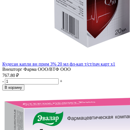
Кудесан капли вн прим 3% 20 мл фл-кап т/ст/пач карт x1
Внешторг Фарма ООО/ВТФ ООО
767.80 ₽
-
+
В корзину