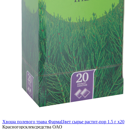
Хвоща полевого трава ФармаЦвет сырье растит-пор 1.5 г x20
Красногорсклексредства ОАО