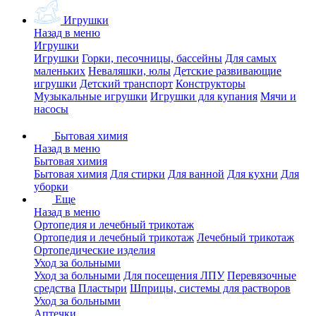
Игрушки
Назад в меню
Игрушки
Игрушки
Горки, песочницы, бассейны
Для самых
маленьких
Неваляшки, юлы
Детские развивающие
игрушки
Детский транспорт
Конструкторы
Музыкальные игрушки
Игрушки для купания
Мячи и
насосы
Бытовая химия
Назад в меню
Бытовая химия
Бытовая химия
Для стирки
Для ванной
Для кухни
Для
уборки
Еще
Назад в меню
Ортопедия и лечебный трикотаж
Ортопедия и лечебный трикотаж
Лечебный трикотаж
Ортопедические изделия
Уход за больными
Уход за больными
Для посещения ЛПУ
Перевязочные
средства
Пластыри
Шприцы, системы для растворов
Уход за больными
Аптечки