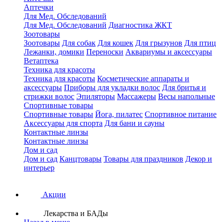
Аптечки
Для Мед. Обследований
Для Мед. Обследований
Диагностика ЖКТ
Зоотовары
Зоотовары
Для собак
Для кошек
Для грызунов
Для птиц
Лежанки, домики
Переноски
Аквариумы и аксессуары
Ветаптека
Техника для красоты
Техника для красоты
Косметические аппараты и
аксессуары
Приборы для укладки волос
Для бритья и
стрижки волос
Эпиляторы
Массажеры
Весы напольные
Спортивные товары
Спортивные товары
Йога, пилатес
Спортивное питание
Аксессуары для спорта
Для бани и сауны
Контактные линзы
Контактные линзы
Дом и сад
Дом и сад
Канцтовары
Товары для праздников
Декор и
интерьер
Акции
Лекарства и БАДы