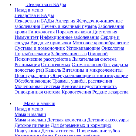
Лекарства и БАДы
Назад в меню
Лекарства и БАДы
Лекарства и БАДы
Аллергия
Желудочно-кишечные
заболевания
Печень и желчный пузырь
Заболевания
крови
Гинекология
Поражения кожи
Диетология
Иммунитет
Инфекционные заболевания
Сердце и
сосуды
Вредные привычки
Мозговое кровообращение
Суставы и позвоночник
Успокаивающие
Онкология
Лор-заболевания
Заболевания глаз
Геморрой
Психические расстройства
Дыхательная система
Реанимация
От насекомых
Стоматология (без ухода за
полостью рта)
Кашель
Витамины и микроэлементы
Простуда, грипп
Общеукрепляющие и тонизирующие
Обезболивающие
Травмы, ушибы, растяжения
Мочеполовая система
Венозная недостаточность
Эндокринная система
Кровотечения
Редкие лекарства
Мама и малыш
Назад в меню
Мама и малыш
Мама и малыш
Детская косметика
Детские аксессуары
Детское питание
Для беременных и кормящих
Подгузники
Детская гигиена
Прорезывание зубов