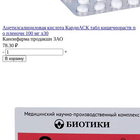
Ацетилсалициловая кислота КардиАСК табл кишечнораств п
о пленочн 100 мг x30
Канонфарма продакшн ЗАО
78.30 ₽
-
+
В корзину