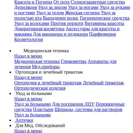
Красота и Гигиена
От пота
Солнцезащитные средства
Депиляция
Уход за лицом
Уход за ногами
Уход за руками
и ногтями
Уход за телом
Женская гигиена
Уход за
полостью рта
Выпадение волос
Гигиенические средства
Уход за волосами
Против перхоти
Витамины красоты
Декоративная косметика
Аксессуары для красоты и
макияжа
Для маникюра и педикюра
Парфюмерия
Косметология
Медицинская техника
Назад в меню
Медицинская техника
Глюкометры
Аппараты для
лечения
Мед.приборы
Ортопедия и лечебный трикотаж
Назад в меню
Ортопедия и лечебный трикотаж
Лечебный трикотаж
Ортопедические изделия
Уход за больными
Назад в меню
Уход за больными
Для посещения ЛПУ
Перевязочные
средства
Пластыри
Шприцы, системы для растворов
Уход за больными
Аптечки
Для Мед. Обследований
Назад в меню