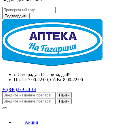
г. Самара, ул. Гагарина, д. 49
Пн-Пт 7:00-22:00, Сб,Вс 8:00-22:00
+7(846)379-20-14
Найти
Найти
Акции