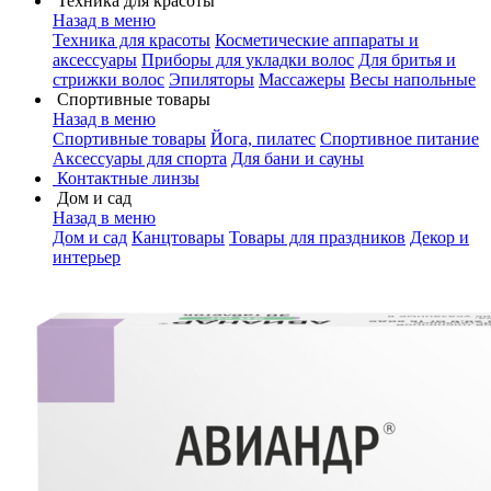
Техника для красоты
Назад в меню
Техника для красоты
Косметические аппараты и
аксессуары
Приборы для укладки волос
Для бритья и
стрижки волос
Эпиляторы
Массажеры
Весы напольные
Спортивные товары
Назад в меню
Спортивные товары
Йога, пилатес
Спортивное питание
Аксессуары для спорта
Для бани и сауны
Контактные линзы
Дом и сад
Назад в меню
Дом и сад
Канцтовары
Товары для праздников
Декор и
интерьер