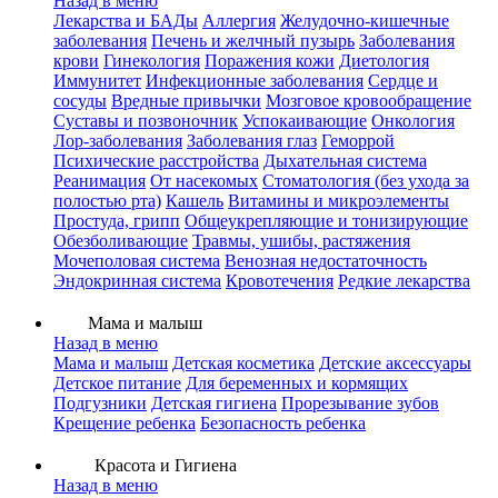
Назад в меню
Лекарства и БАДы
Аллергия
Желудочно-кишечные
заболевания
Печень и желчный пузырь
Заболевания
крови
Гинекология
Поражения кожи
Диетология
Иммунитет
Инфекционные заболевания
Сердце и
сосуды
Вредные привычки
Мозговое кровообращение
Суставы и позвоночник
Успокаивающие
Онкология
Лор-заболевания
Заболевания глаз
Геморрой
Психические расстройства
Дыхательная система
Реанимация
От насекомых
Стоматология (без ухода за
полостью рта)
Кашель
Витамины и микроэлементы
Простуда, грипп
Общеукрепляющие и тонизирующие
Обезболивающие
Травмы, ушибы, растяжения
Мочеполовая система
Венозная недостаточность
Эндокринная система
Кровотечения
Редкие лекарства
Мама и малыш
Назад в меню
Мама и малыш
Детская косметика
Детские аксессуары
Детское питание
Для беременных и кормящих
Подгузники
Детская гигиена
Прорезывание зубов
Крещение ребенка
Безопасность ребенка
Красота и Гигиена
Назад в меню