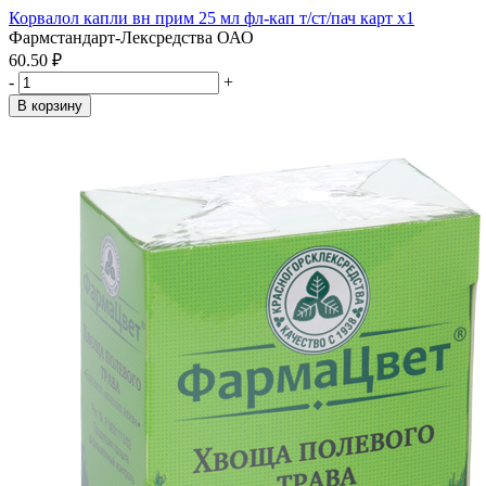
Корвалол капли вн прим 25 мл фл-кап т/ст/пач карт x1
Фармстандарт-Лексредства ОАО
60.50 ₽
-
+
В корзину