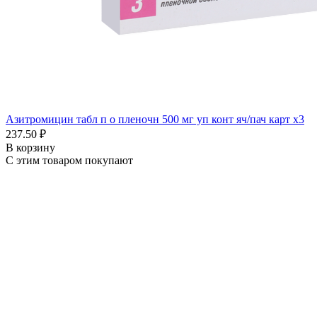
Азитромицин табл п о пленочн 500 мг уп конт яч/пач карт x3
237.50 ₽
В корзину
С этим товаром покупают