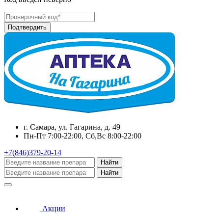
г. Самара, ул. Гагарина, д. 49
Пн-Пт 7:00-22:00, Сб,Вс 8:00-22:00
+7(846)379-20-14
Найти
Найти
Акции