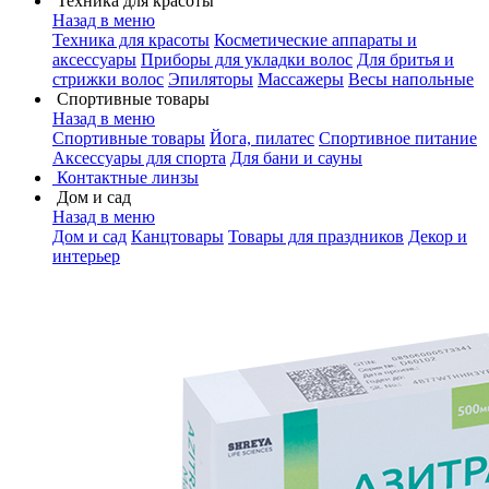
Техника для красоты
Назад в меню
Техника для красоты
Косметические аппараты и
аксессуары
Приборы для укладки волос
Для бритья и
стрижки волос
Эпиляторы
Массажеры
Весы напольные
Спортивные товары
Назад в меню
Спортивные товары
Йога, пилатес
Спортивное питание
Аксессуары для спорта
Для бани и сауны
Контактные линзы
Дом и сад
Назад в меню
Дом и сад
Канцтовары
Товары для праздников
Декор и
интерьер