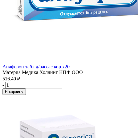
Анаферон табл д/рассас кор x20
Материа Медика Холдинг НПФ ООО
516.40 ₽
-
+
В корзину