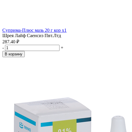
Суприма-Плюс мазь 20 г кор x1
Шрея Лайф Саенсиз Пвт.Лтд
287.40 ₽
-
+
В корзину