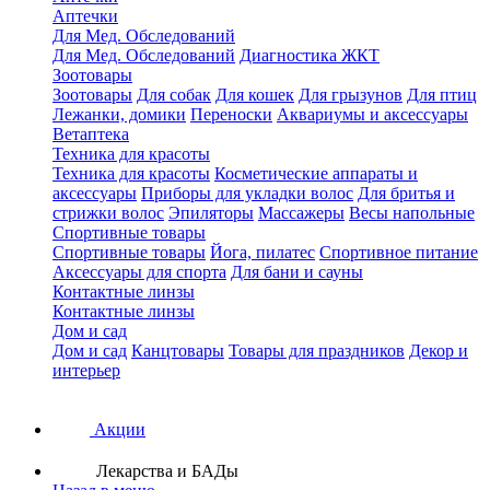
Аптечки
Для Мед. Обследований
Для Мед. Обследований
Диагностика ЖКТ
Зоотовары
Зоотовары
Для собак
Для кошек
Для грызунов
Для птиц
Лежанки, домики
Переноски
Аквариумы и аксессуары
Ветаптека
Техника для красоты
Техника для красоты
Косметические аппараты и
аксессуары
Приборы для укладки волос
Для бритья и
стрижки волос
Эпиляторы
Массажеры
Весы напольные
Спортивные товары
Спортивные товары
Йога, пилатес
Спортивное питание
Аксессуары для спорта
Для бани и сауны
Контактные линзы
Контактные линзы
Дом и сад
Дом и сад
Канцтовары
Товары для праздников
Декор и
интерьер
Акции
Лекарства и БАДы