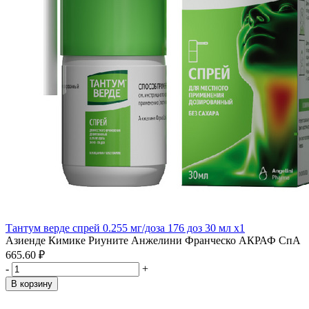
Тантум верде спрей 0.255 мг/доза 176 доз 30 мл x1
Азиенде Кимике Риуните Анжелини Франческо АКРАФ СпА
665.60 ₽
-
+
В корзину