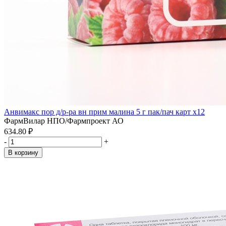
Анвимакс пор д/р-ра вн прим малина 5 г пак/пач карт x12
ФармВилар НПО/Фармпроект АО
634.80 ₽
-
+
В корзину