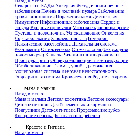
Назад в меню
Лекарства и БАДы
Аллергия
Желудочно-кишечные
заболевания
Печень и желчный пузырь
Заболевания
крови
Гинекология
Поражения кожи
Диетология
Иммунитет
Инфекционные заболевания
Сердце и
сосуды
Вредные привычки
Мозговое кровообращение
Суставы и позвоночник
Успокаивающие
Онкология
Лор-заболевания
Заболевания глаз
Геморрой
Психические расстройства
Дыхательная система
Реанимация
От насекомых
Стоматология (без ухода за
полостью рта)
Кашель
Витамины и микроэлементы
Простуда, грипп
Общеукрепляющие и тонизирующие
Обезболивающие
Травмы, ушибы, растяжения
Мочеполовая система
Венозная недостаточность
Эндокринная система
Кровотечения
Редкие лекарства
Мама и малыш
Назад в меню
Мама и малыш
Детская косметика
Детские аксессуары
Детское питание
Для беременных и кормящих
Подгузники
Детская гигиена
Прорезывание зубов
Крещение ребенка
Безопасность ребенка
Красота и Гигиена
Назад в меню