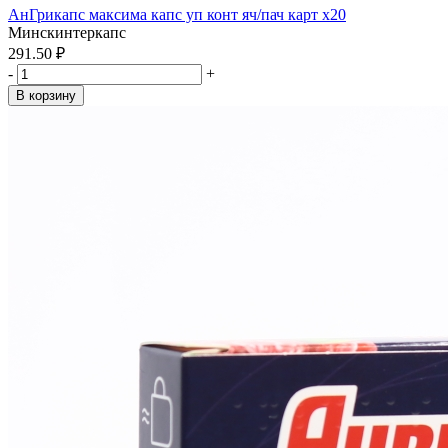
АнГрикапс максима капс уп конт яч/пач карт x20
Минскинтеркапс
291.50 ₽
-
+
В корзину