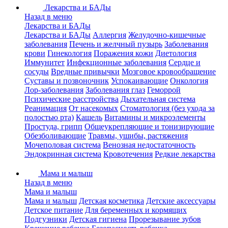
Лекарства и БАДы
Назад в меню
Лекарства и БАДы
Лекарства и БАДы
Аллергия
Желудочно-кишечные
заболевания
Печень и желчный пузырь
Заболевания
крови
Гинекология
Поражения кожи
Диетология
Иммунитет
Инфекционные заболевания
Сердце и
сосуды
Вредные привычки
Мозговое кровообращение
Суставы и позвоночник
Успокаивающие
Онкология
Лор-заболевания
Заболевания глаз
Геморрой
Психические расстройства
Дыхательная система
Реанимация
От насекомых
Стоматология (без ухода за
полостью рта)
Кашель
Витамины и микроэлементы
Простуда, грипп
Общеукрепляющие и тонизирующие
Обезболивающие
Травмы, ушибы, растяжения
Мочеполовая система
Венозная недостаточность
Эндокринная система
Кровотечения
Редкие лекарства
Мама и малыш
Назад в меню
Мама и малыш
Мама и малыш
Детская косметика
Детские аксессуары
Детское питание
Для беременных и кормящих
Подгузники
Детская гигиена
Прорезывание зубов