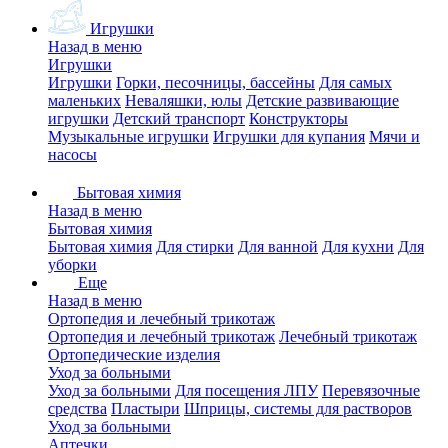
Игрушки
Назад в меню
Игрушки
Игрушки
Горки, песочницы, бассейны
Для самых
маленьких
Неваляшки, юлы
Детские развивающие
игрушки
Детский транспорт
Конструкторы
Музыкальные игрушки
Игрушки для купания
Мячи и
насосы
Бытовая химия
Назад в меню
Бытовая химия
Бытовая химия
Для стирки
Для ванной
Для кухни
Для
уборки
Еще
Назад в меню
Ортопедия и лечебный трикотаж
Ортопедия и лечебный трикотаж
Лечебный трикотаж
Ортопедические изделия
Уход за больными
Уход за больными
Для посещения ЛПУ
Перевязочные
средства
Пластыри
Шприцы, системы для растворов
Уход за больными
Аптечки