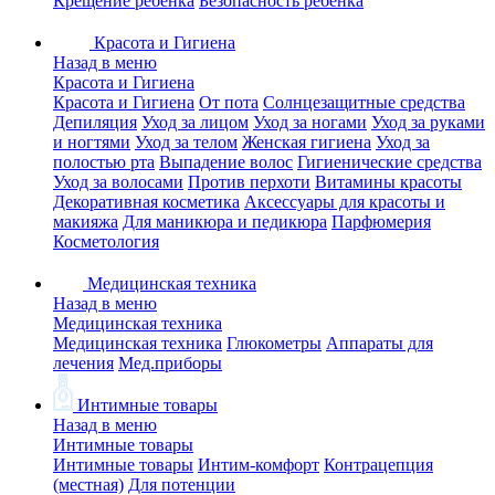
Крещение ребенка
Безопасность ребенка
Красота и Гигиена
Назад в меню
Красота и Гигиена
Красота и Гигиена
От пота
Солнцезащитные средства
Депиляция
Уход за лицом
Уход за ногами
Уход за руками
и ногтями
Уход за телом
Женская гигиена
Уход за
полостью рта
Выпадение волос
Гигиенические средства
Уход за волосами
Против перхоти
Витамины красоты
Декоративная косметика
Аксессуары для красоты и
макияжа
Для маникюра и педикюра
Парфюмерия
Косметология
Медицинская техника
Назад в меню
Медицинская техника
Медицинская техника
Глюкометры
Аппараты для
лечения
Мед.приборы
Интимные товары
Назад в меню
Интимные товары
Интимные товары
Интим-комфорт
Контрацепция
(местная)
Для потенции