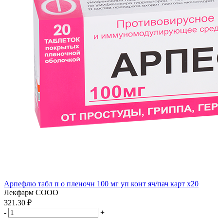
Арпефлю табл п о пленочн 100 мг уп конт яч/пач карт x20
Лекфарм СООО
321.30 ₽
-
+