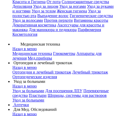
Красота и Гигиена
От пота
Солнцезащитные средства
Депиляция
Уход за лицом
Уход за ногами
Уход за руками
и ногтями
Уход за телом
Женская гигиена
Уход за
полостью рта
Выпадение волос
Гигиенические средства
Уход за волосами
Против перхоти
Витамины красоты
Декоративная косметика
Аксессуары для красоты и
макияжа
Для маникюра и педикюра
Парфюмерия
Косметология
Медицинская техника
Назад в меню
Медицинская техника
Глюкометры
Аппараты для
лечения
Мед.приборы
Ортопедия и лечебный трикотаж
Назад в меню
Ортопедия и лечебный трикотаж
Лечебный трикотаж
Ортопедические изделия
Уход за больными
Назад в меню
Уход за больными
Для посещения ЛПУ
Перевязочные
средства
Пластыри
Шприцы, системы для растворов
Уход за больными
Аптечки
Для Мед. Обследований
Назад в меню