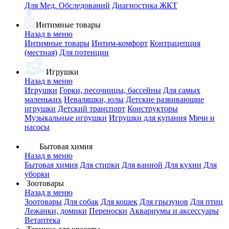
Для Мед. Обследований
Диагностика ЖКТ
Интимные товары
Назад в меню
Интимные товары
Интим-комфорт
Контрацепция
(местная)
Для потенции
Игрушки
Назад в меню
Игрушки
Горки, песочницы, бассейны
Для самых
маленьких
Неваляшки, юлы
Детские развивающие
игрушки
Детский транспорт
Конструкторы
Музыкальные игрушки
Игрушки для купания
Мячи и
насосы
Бытовая химия
Назад в меню
Бытовая химия
Для стирки
Для ванной
Для кухни
Для
уборки
Зоотовары
Назад в меню
Зоотовары
Для собак
Для кошек
Для грызунов
Для птиц
Лежанки, домики
Переноски
Аквариумы и аксессуары
Ветаптека