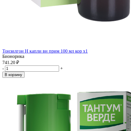
Тонзилгон Н капли вн прим 100 мл кор x1
Бионорика
741.20 ₽
-
+
В корзину