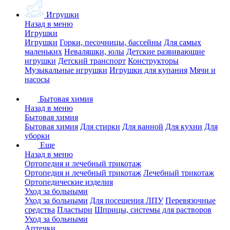
Игрушки
Назад в меню
Игрушки
Игрушки
Горки, песочницы, бассейны
Для самых
маленьких
Неваляшки, юлы
Детские развивающие
игрушки
Детский транспорт
Конструкторы
Музыкальные игрушки
Игрушки для купания
Мячи и
насосы
Бытовая химия
Назад в меню
Бытовая химия
Бытовая химия
Для стирки
Для ванной
Для кухни
Для
уборки
Еще
Назад в меню
Ортопедия и лечебный трикотаж
Ортопедия и лечебный трикотаж
Лечебный трикотаж
Ортопедические изделия
Уход за больными
Уход за больными
Для посещения ЛПУ
Перевязочные
средства
Пластыри
Шприцы, системы для растворов
Уход за больными
Аптечки