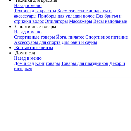
Техника для красоты
Назад в меню
Техника для красоты
Косметические аппараты и
аксессуары
Приборы для укладки волос
Для бритья и
стрижки волос
Эпиляторы
Массажеры
Весы напольные
Спортивные товары
Назад в меню
Спортивные товары
Йога, пилатес
Спортивное питание
Аксессуары для спорта
Для бани и сауны
Контактные линзы
Дом и сад
Назад в меню
Дом и сад
Канцтовары
Товары для праздников
Декор и
интерьер