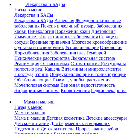
Лекарства и БАДы
Назад в меню
Лекарства и БАДы
Лекарства и БАДы
Аллергия
Желудочно-кишечные
заболевания
Печень и желчный пузырь
Заболевания
крови
Гинекология
Поражения кожи
Диетология
Иммунитет
Инфекционные заболевания
Сердце и
сосуды
Вредные привычки
Мозговое кровообращение
Суставы и позвоночник
Успокаивающие
Онкология
Лор-заболевания
Заболевания глаз
Геморрой
Психические расстройства
Дыхательная система
Реанимация
От насекомых
Стоматология (без ухода за
полостью рта)
Кашель
Витамины и микроэлементы
Простуда, грипп
Общеукрепляющие и тонизирующие
Обезболивающие
Травмы, ушибы, растяжения
Мочеполовая система
Венозная недостаточность
Эндокринная система
Кровотечения
Редкие лекарства
Мама и малыш
Назад в меню
Мама и малыш
Мама и малыш
Детская косметика
Детские аксессуары
Детское питание
Для беременных и кормящих
Подгузники
Детская гигиена
Прорезывание зубов