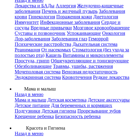
Назад в меню
Лекарства и БАДы
Аллергия
Желудочно-кишечные
заболевания
Печень и желчный пузырь
Заболевания
крови
Гинекология
Поражения кожи
Диетология
Иммунитет
Инфекционные заболевания
Сердце и
сосуды
Вредные привычки
Мозговое кровообращение
Суставы и позвоночник
Успокаивающие
Онкология
Лор-заболевания
Заболевания глаз
Геморрой
Психические расстройства
Дыхательная система
Реанимация
От насекомых
Стоматология (без ухода за
полостью рта)
Кашель
Витамины и микроэлементы
Простуда, грипп
Общеукрепляющие и тонизирующие
Обезболивающие
Травмы, ушибы, растяжения
Мочеполовая система
Венозная недостаточность
Эндокринная система
Кровотечения
Редкие лекарства
Мама и малыш
Назад в меню
Мама и малыш
Детская косметика
Детские аксессуары
Детское питание
Для беременных и кормящих
Подгузники
Детская гигиена
Прорезывание зубов
Крещение ребенка
Безопасность ребенка
Красота и Гигиена
Назад в меню