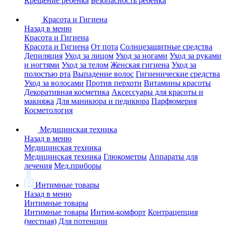
Крещение ребенка
Безопасность ребенка
Красота и Гигиена
Назад в меню
Красота и Гигиена
Красота и Гигиена
От пота
Солнцезащитные средства
Депиляция
Уход за лицом
Уход за ногами
Уход за руками
и ногтями
Уход за телом
Женская гигиена
Уход за
полостью рта
Выпадение волос
Гигиенические средства
Уход за волосами
Против перхоти
Витамины красоты
Декоративная косметика
Аксессуары для красоты и
макияжа
Для маникюра и педикюра
Парфюмерия
Косметология
Медицинская техника
Назад в меню
Медицинская техника
Медицинская техника
Глюкометры
Аппараты для
лечения
Мед.приборы
Интимные товары
Назад в меню
Интимные товары
Интимные товары
Интим-комфорт
Контрацепция
(местная)
Для потенции