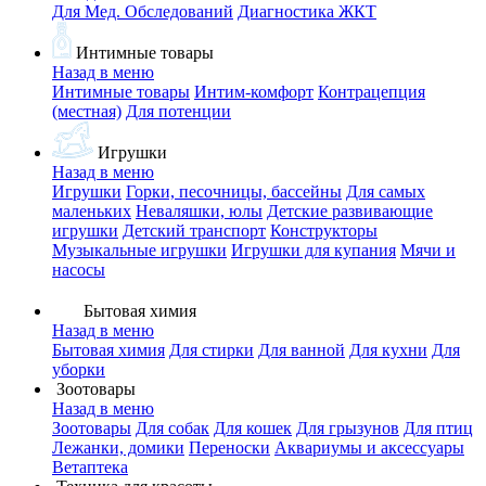
Для Мед. Обследований
Диагностика ЖКТ
Интимные товары
Назад в меню
Интимные товары
Интим-комфорт
Контрацепция
(местная)
Для потенции
Игрушки
Назад в меню
Игрушки
Горки, песочницы, бассейны
Для самых
маленьких
Неваляшки, юлы
Детские развивающие
игрушки
Детский транспорт
Конструкторы
Музыкальные игрушки
Игрушки для купания
Мячи и
насосы
Бытовая химия
Назад в меню
Бытовая химия
Для стирки
Для ванной
Для кухни
Для
уборки
Зоотовары
Назад в меню
Зоотовары
Для собак
Для кошек
Для грызунов
Для птиц
Лежанки, домики
Переноски
Аквариумы и аксессуары
Ветаптека