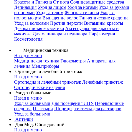
Красота и Гигиена
От пота
Солнцезащитные средства
Депиляция
Уход за лицом
Уход за ногами
Уход за руками
и ногтями
Уход за телом
Женская гигиена
Уход за
полостью рта
Выпадение волос
Гигиенические средства
Уход за волосами
Против перхоти
Витамины красоты
Декоративная косметика
Аксессуары для красоты и
макияжа
Для маникюра и педикюра
Парфюмерия
Косметология
Медицинская техника
Назад в меню
Медицинская техника
Глюкометры
Аппараты для
лечения
Мед.приборы
Ортопедия и лечебный трикотаж
Назад в меню
Ортопедия и лечебный трикотаж
Лечебный трикотаж
Ортопедические изделия
Уход за больными
Назад в меню
Уход за больными
Для посещения ЛПУ
Перевязочные
средства
Пластыри
Шприцы, системы для растворов
Уход за больными
Аптечки
Для Мед. Обследований
Назад в меню