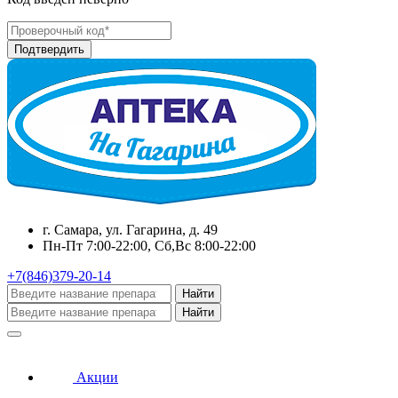
г. Самара, ул. Гагарина, д. 49
Пн-Пт 7:00-22:00, Сб,Вс 8:00-22:00
+7(846)379-20-14
Найти
Найти
Акции