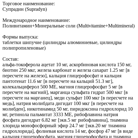
Торговое наименование:
Супрадин (Supradyn)
Международное наименование:
Поливитамин+Минеральные соли (Multivitamine+Multimineral)
Формы выпуска:
таблетки шипучие (цилиндры алюминиевые, цилиндры
полипропиленовые)
Состав:
альфа-токоферола ацетат 10 мг, аскорбиновая кислота 150 мг,
биотин 250 мкг, железа карбонат и железа сахарат 1.25 мг [в
пересчете на железо], кальция глицерофосфат и кальция
пантотенат 11.6 мг [в пересчете на кальций 51.3 мг],
колекальциферол 500 МЕ, магния глицерофосфат 5 мг [в
пересчете на магний], марганца сульфата гидрат 500 мкг [в
пересчете на марганец], меди сульфат 100 мкг [в пересчете на
медь], натрия молибдата дигидат 100 мкг [в пересчете на
молибден], никотинамид 50 мг, пиридоксина гидрохлорид 10
мг, ретинола пальмитат 3333 МЕ, рибофлавина натрия
фосфата дигидрат 6.82 мг [экв.5 мг рибофлавина], тиамина
хлорида монофосфорный эфир 24.7 мг [экв.20 мг тиамина
гидрохлорида], фолиевая кислота 14 мг, фосфор 47 мг [в виде
кальция глицерофосфата, магния глицерофосфата и тиамина