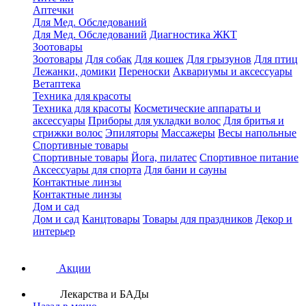
Аптечки
Для Мед. Обследований
Для Мед. Обследований
Диагностика ЖКТ
Зоотовары
Зоотовары
Для собак
Для кошек
Для грызунов
Для птиц
Лежанки, домики
Переноски
Аквариумы и аксессуары
Ветаптека
Техника для красоты
Техника для красоты
Косметические аппараты и
аксессуары
Приборы для укладки волос
Для бритья и
стрижки волос
Эпиляторы
Массажеры
Весы напольные
Спортивные товары
Спортивные товары
Йога, пилатес
Спортивное питание
Аксессуары для спорта
Для бани и сауны
Контактные линзы
Контактные линзы
Дом и сад
Дом и сад
Канцтовары
Товары для праздников
Декор и
интерьер
Акции
Лекарства и БАДы