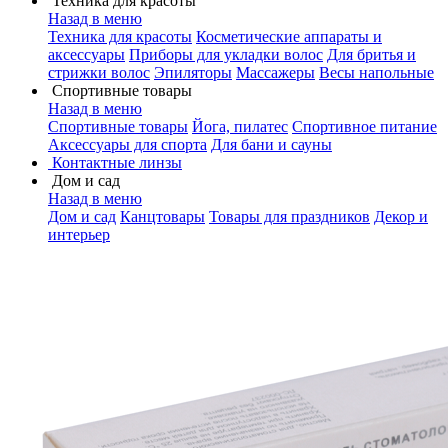
Техника для красоты
Назад в меню
Техника для красоты
Косметические аппараты и
аксессуары
Приборы для укладки волос
Для бритья и
стрижки волос
Эпиляторы
Массажеры
Весы напольные
Спортивные товары
Назад в меню
Спортивные товары
Йога, пилатес
Спортивное питание
Аксессуары для спорта
Для бани и сауны
Контактные линзы
Дом и сад
Назад в меню
Дом и сад
Канцтовары
Товары для праздников
Декор и
интерьер