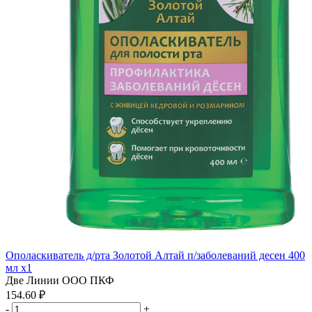
Ополаскиватель д/рта Золотой Алтай п/заболеваний десен 400
мл x1
Две Линии ООО ПКФ
154.60 ₽
-
+