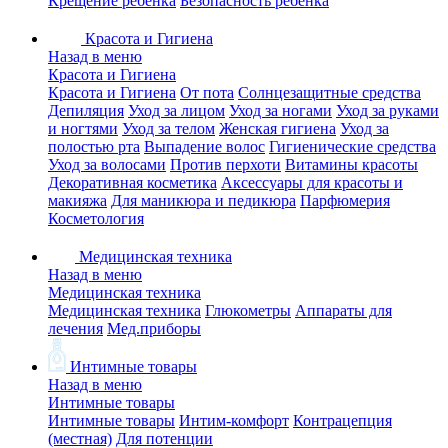
Крещение ребенка
Безопасность ребенка
Красота и Гигиена
Назад в меню
Красота и Гигиена
Красота и Гигиена
От пота
Солнцезащитные средства
Депиляция
Уход за лицом
Уход за ногами
Уход за руками
и ногтями
Уход за телом
Женская гигиена
Уход за
полостью рта
Выпадение волос
Гигиенические средства
Уход за волосами
Против перхоти
Витамины красоты
Декоративная косметика
Аксессуары для красоты и
макияжа
Для маникюра и педикюра
Парфюмерия
Косметология
Медицинская техника
Назад в меню
Медицинская техника
Медицинская техника
Глюкометры
Аппараты для
лечения
Мед.приборы
Интимные товары
Назад в меню
Интимные товары
Интимные товары
Интим-комфорт
Контрацепция
(местная)
Для потенции