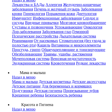
Назад в меню
Лекарства и БАДы
Аллергия
Желудочно-кишечные
заболевания
Печень и желчный пузырь
Заболевания
крови
Гинекология
Поражения кожи
Диетология
Иммунитет
Инфекционные заболевания
Сердце и
сосуды
Вредные привычки
Мозговое кровообращение
Суставы и позвоночник
Успокаивающие
Онкология
Лор-заболевания
Заболевания глаз
Геморрой
Психические расстройства
Дыхательная система
Реанимация
От насекомых
Стоматология (без ухода за
полостью рта)
Кашель
Витамины и микроэлементы
Простуда, грипп
Общеукрепляющие и тонизирующие
Обезболивающие
Травмы, ушибы, растяжения
Мочеполовая система
Венозная недостаточность
Эндокринная система
Кровотечения
Редкие лекарства
Мама и малыш
Назад в меню
Мама и малыш
Детская косметика
Детские аксессуары
Детское питание
Для беременных и кормящих
Подгузники
Детская гигиена
Прорезывание зубов
Крещение ребенка
Безопасность ребенка
Красота и Гигиена
Назад в меню