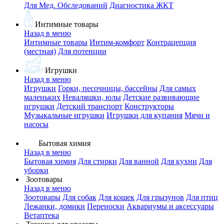
Для Мед. Обследований
Диагностика ЖКТ
Интимные товары
Назад в меню
Интимные товары
Интим-комфорт
Контрацепция
(местная)
Для потенции
Игрушки
Назад в меню
Игрушки
Горки, песочницы, бассейны
Для самых
маленьких
Неваляшки, юлы
Детские развивающие
игрушки
Детский транспорт
Конструкторы
Музыкальные игрушки
Игрушки для купания
Мячи и
насосы
Бытовая химия
Назад в меню
Бытовая химия
Для стирки
Для ванной
Для кухни
Для
уборки
Зоотовары
Назад в меню
Зоотовары
Для собак
Для кошек
Для грызунов
Для птиц
Лежанки, домики
Переноски
Аквариумы и аксессуары
Ветаптека