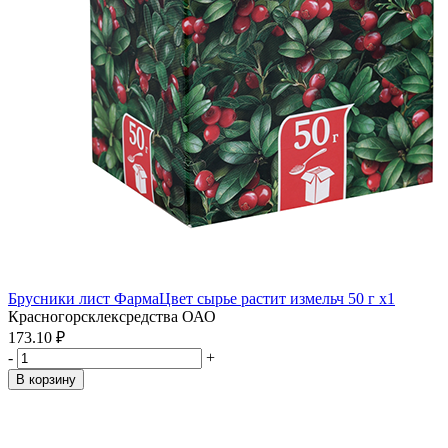
Брусники лист ФармаЦвет сырье растит измельч 50 г x1
Красногорсклексредства ОАО
173.10 ₽
-
+
В корзину