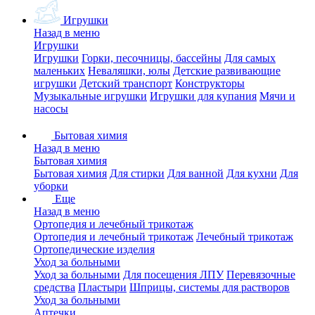
Игрушки
Назад в меню
Игрушки
Игрушки
Горки, песочницы, бассейны
Для самых
маленьких
Неваляшки, юлы
Детские развивающие
игрушки
Детский транспорт
Конструкторы
Музыкальные игрушки
Игрушки для купания
Мячи и
насосы
Бытовая химия
Назад в меню
Бытовая химия
Бытовая химия
Для стирки
Для ванной
Для кухни
Для
уборки
Еще
Назад в меню
Ортопедия и лечебный трикотаж
Ортопедия и лечебный трикотаж
Лечебный трикотаж
Ортопедические изделия
Уход за больными
Уход за больными
Для посещения ЛПУ
Перевязочные
средства
Пластыри
Шприцы, системы для растворов
Уход за больными
Аптечки