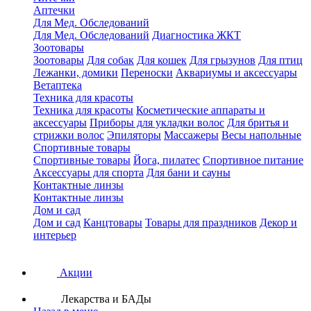
Аптечки
Для Мед. Обследований
Для Мед. Обследований
Диагностика ЖКТ
Зоотовары
Зоотовары
Для собак
Для кошек
Для грызунов
Для птиц
Лежанки, домики
Переноски
Аквариумы и аксессуары
Ветаптека
Техника для красоты
Техника для красоты
Косметические аппараты и
аксессуары
Приборы для укладки волос
Для бритья и
стрижки волос
Эпиляторы
Массажеры
Весы напольные
Спортивные товары
Спортивные товары
Йога, пилатес
Спортивное питание
Аксессуары для спорта
Для бани и сауны
Контактные линзы
Контактные линзы
Дом и сад
Дом и сад
Канцтовары
Товары для праздников
Декор и
интерьер
Акции
Лекарства и БАДы