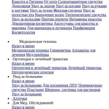
Красота и Гигиена
От пота
Солнцезащитные средства
Депиляция
Уход за лицом
Уход за ногами
Уход за руками
и ногтями
Уход за телом
Женская гигиена
Уход за
полостью рта
Выпадение волос
Гигиенические средства
Уход за волосами
Против перхоти
Витамины красоты
Декоративная косметика
Аксессуары для красоты и
макияжа
Для маникюра и педикюра
Парфюмерия
Косметология
Медицинская техника
Назад в меню
Медицинская техника
Глюкометры
Аппараты для
лечения
Мед.приборы
Ортопедия и лечебный трикотаж
Назад в меню
Ортопедия и лечебный трикотаж
Лечебный трикотаж
Ортопедические изделия
Уход за больными
Назад в меню
Уход за больными
Для посещения ЛПУ
Перевязочные
средства
Пластыри
Шприцы, системы для растворов
Уход за больными
Аптечки
Для Мед. Обследований
Назад в меню