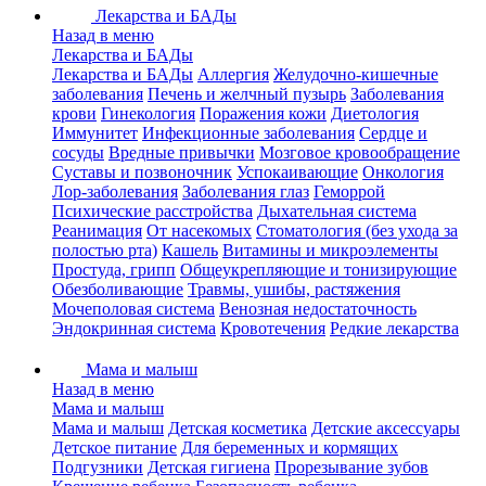
Лекарства и БАДы
Назад в меню
Лекарства и БАДы
Лекарства и БАДы
Аллергия
Желудочно-кишечные
заболевания
Печень и желчный пузырь
Заболевания
крови
Гинекология
Поражения кожи
Диетология
Иммунитет
Инфекционные заболевания
Сердце и
сосуды
Вредные привычки
Мозговое кровообращение
Суставы и позвоночник
Успокаивающие
Онкология
Лор-заболевания
Заболевания глаз
Геморрой
Психические расстройства
Дыхательная система
Реанимация
От насекомых
Стоматология (без ухода за
полостью рта)
Кашель
Витамины и микроэлементы
Простуда, грипп
Общеукрепляющие и тонизирующие
Обезболивающие
Травмы, ушибы, растяжения
Мочеполовая система
Венозная недостаточность
Эндокринная система
Кровотечения
Редкие лекарства
Мама и малыш
Назад в меню
Мама и малыш
Мама и малыш
Детская косметика
Детские аксессуары
Детское питание
Для беременных и кормящих
Подгузники
Детская гигиена
Прорезывание зубов