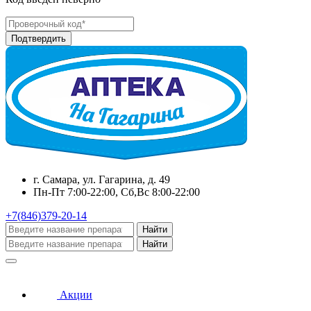
г. Самара, ул. Гагарина, д. 49
Пн-Пт 7:00-22:00, Сб,Вс 8:00-22:00
+7(846)379-20-14
Найти
Найти
Акции