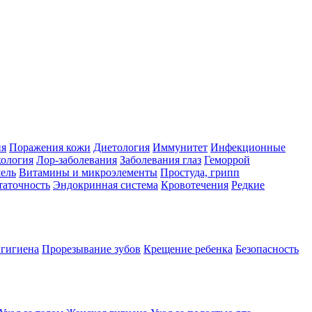
ия
Поражения кожи
Диетология
Иммунитет
Инфекционные
ология
Лор-заболевания
Заболевания глаз
Геморрой
ель
Витамины и микроэлементы
Простуда, грипп
таточность
Эндокринная система
Кровотечения
Редкие
 гигиена
Прорезывание зубов
Крещение ребенка
Безопасность