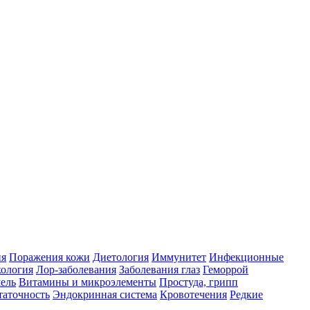
ия
Поражения кожи
Диетология
Иммунитет
Инфекционные
ология
Лор-заболевания
Заболевания глаз
Геморрой
ель
Витамины и микроэлементы
Простуда, грипп
таточность
Эндокринная система
Кровотечения
Редкие