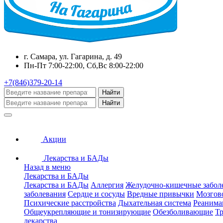
г. Самара, ул. Гагарина, д. 49
Пн-Пт 7:00-22:00, Сб,Вс 8:00-22:00
+7(846)379-20-14
Найти
Найти
Акции
Лекарства и БАДы
Назад в меню
Лекарства и БАДы
Лекарства и БАДы
Аллергия
Желудочно-кишечные забол
заболевания
Сердце и сосуды
Вредные привычки
Мозгов
Психические расстройства
Дыхательная система
Реанима
Общеукрепляющие и тонизирующие
Обезболивающие
Тр
лекарства