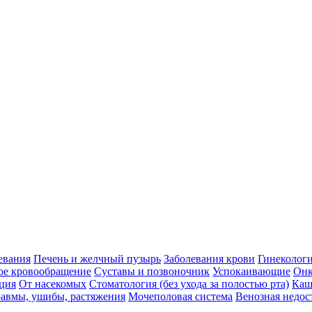
евания
Печень и желчный пузырь
Заболевания крови
Гинеколог
ое кровообращение
Суставы и позвоночник
Успокаивающие
Онк
ция
От насекомых
Стоматология (без ухода за полостью рта)
Каш
авмы, ушибы, растяжения
Мочеполовая система
Венозная недос