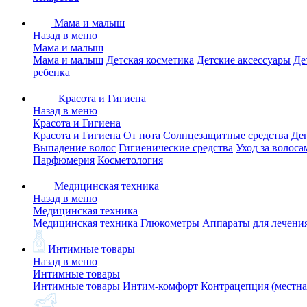
Мама и малыш
Назад в меню
Мама и малыш
Мама и малыш
Детская косметика
Детские аксессуары
Де
ребенка
Красота и Гигиена
Назад в меню
Красота и Гигиена
Красота и Гигиена
От пота
Солнцезащитные средства
Де
Выпадение волос
Гигиенические средства
Уход за волоса
Парфюмерия
Косметология
Медицинская техника
Назад в меню
Медицинская техника
Медицинская техника
Глюкометры
Аппараты для лечени
Интимные товары
Назад в меню
Интимные товары
Интимные товары
Интим-комфорт
Контрацепция (местна