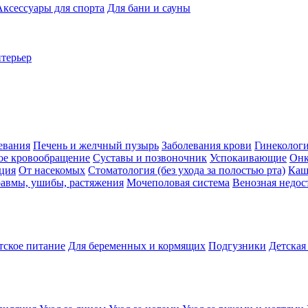
Аксессуары для спорта
Для бани и сауны
нтерьер
евания
Печень и желчный пузырь
Заболевания крови
Гинеколог
ое кровообращение
Суставы и позвоночник
Успокаивающие
Онк
ция
От насекомых
Стоматология (без ухода за полостью рта)
Каш
авмы, ушибы, растяжения
Мочеполовая система
Венозная недос
тское питание
Для беременных и кормящих
Подгузники
Детская