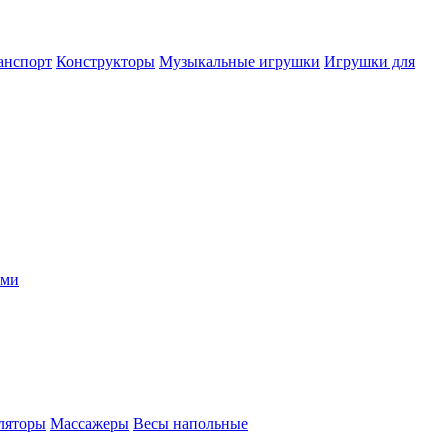
анспорт
Конструкторы
Музыкальные игрушки
Игрушки для
ыми
ляторы
Массажеры
Весы напольные