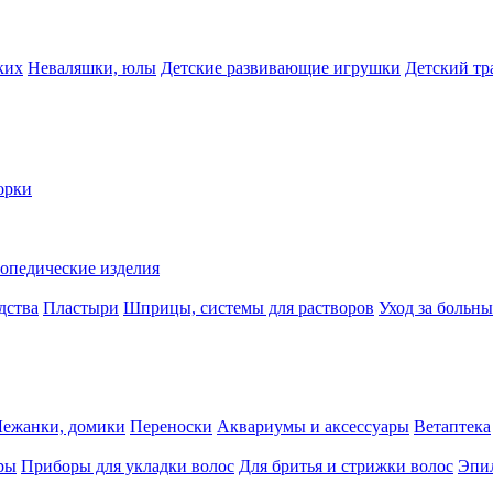
ких
Неваляшки, юлы
Детские развивающие игрушки
Детский тр
орки
опедические изделия
дства
Пластыри
Шприцы, системы для растворов
Уход за больн
Лежанки, домики
Переноски
Аквариумы и аксессуары
Ветаптека
ры
Приборы для укладки волос
Для бритья и стрижки волос
Эпи