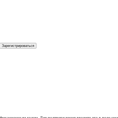
Зарегистрироваться
фикационным кодом. Для подтверждения введите его в поле ниж