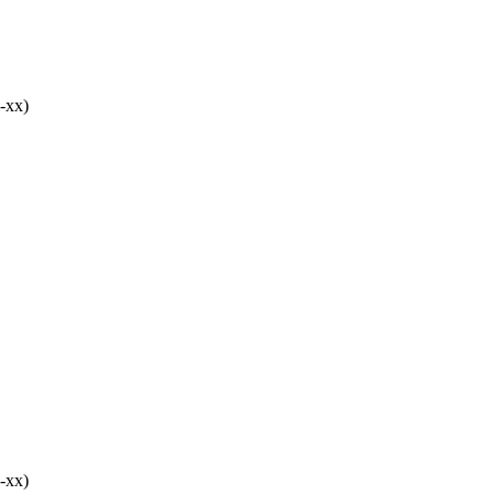
-хх)
-хх)