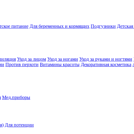
тское питание
Для беременных и кормящих
Подгузники
Детская
пиляция
Уход за лицом
Уход за ногами
Уход за руками и ногтями
ми
Против перхоти
Витамины красоты
Декоративная косметика
я
Мед.приборы
я)
Для потенции