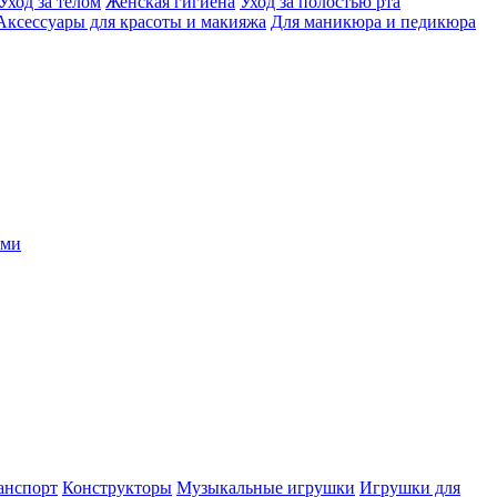
Уход за телом
Женская гигиена
Уход за полостью рта
Аксессуары для красоты и макияжа
Для маникюра и педикюра
ыми
анспорт
Конструкторы
Музыкальные игрушки
Игрушки для