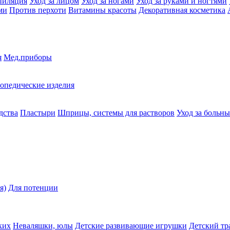
пиляция
Уход за лицом
Уход за ногами
Уход за руками и ногтями
ми
Против перхоти
Витамины красоты
Декоративная косметика
я
Мед.приборы
опедические изделия
дства
Пластыри
Шприцы, системы для растворов
Уход за больн
я)
Для потенции
ких
Неваляшки, юлы
Детские развивающие игрушки
Детский тр