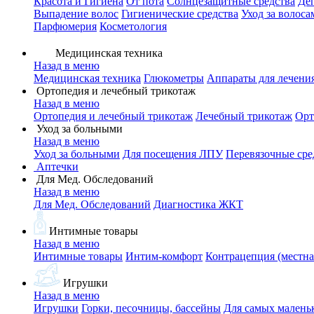
Красота и Гигиена
От пота
Солнцезащитные средства
Де
Выпадение волос
Гигиенические средства
Уход за волоса
Парфюмерия
Косметология
Медицинская техника
Назад в меню
Медицинская техника
Глюкометры
Аппараты для лечени
Ортопедия и лечебный трикотаж
Назад в меню
Ортопедия и лечебный трикотаж
Лечебный трикотаж
Орт
Уход за больными
Назад в меню
Уход за больными
Для посещения ЛПУ
Перевязочные сре
Аптечки
Для Мед. Обследований
Назад в меню
Для Мед. Обследований
Диагностика ЖКТ
Интимные товары
Назад в меню
Интимные товары
Интим-комфорт
Контрацепция (местна
Игрушки
Назад в меню
Игрушки
Горки, песочницы, бассейны
Для самых малень