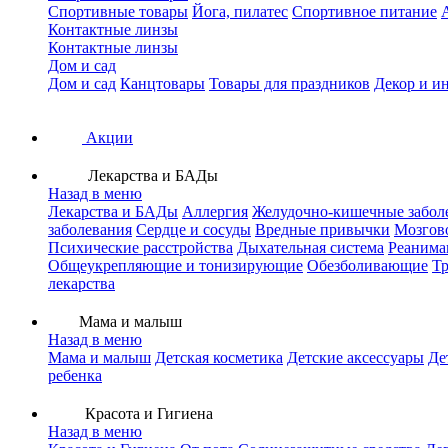
Спортивные товары
Йога, пилатес
Спортивное питание
Контактные линзы
Контактные линзы
Дом и сад
Дом и сад
Канцтовары
Товары для праздников
Декор и и
Акции
Лекарства и БАДы
Назад в меню
Лекарства и БАДы
Аллергия
Желудочно-кишечные забол
заболевания
Сердце и сосуды
Вредные привычки
Мозгов
Психические расстройства
Дыхательная система
Реанима
Общеукрепляющие и тонизирующие
Обезболивающие
Тр
лекарства
Мама и малыш
Назад в меню
Мама и малыш
Детская косметика
Детские аксессуары
Де
ребенка
Красота и Гигиена
Назад в меню