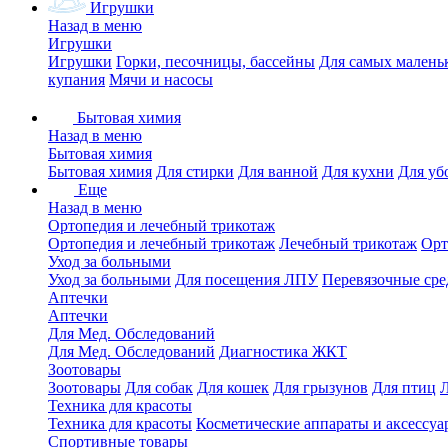
Игрушки
Назад в меню
Игрушки
Игрушки
Горки, песочницы, бассейны
Для самых малень
купания
Мячи и насосы
Бытовая химия
Назад в меню
Бытовая химия
Бытовая химия
Для стирки
Для ванной
Для кухни
Для уб
Еще
Назад в меню
Ортопедия и лечебный трикотаж
Ортопедия и лечебный трикотаж
Лечебный трикотаж
Орт
Уход за больными
Уход за больными
Для посещения ЛПУ
Перевязочные сре
Аптечки
Аптечки
Для Мед. Обследований
Для Мед. Обследований
Диагностика ЖКТ
Зоотовары
Зоотовары
Для собак
Для кошек
Для грызунов
Для птиц
Техника для красоты
Техника для красоты
Косметические аппараты и аксессуа
Спортивные товары