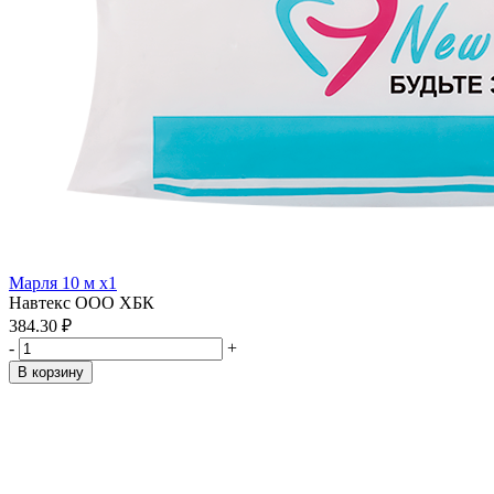
Марля 10 м x1
Навтекс ООО ХБК
384.30 ₽
-
+
В корзину