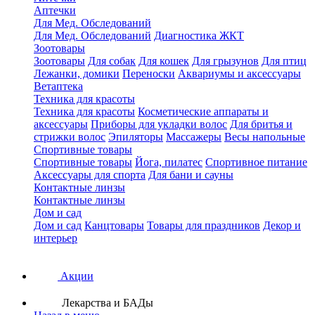
Аптечки
Для Мед. Обследований
Для Мед. Обследований
Диагностика ЖКТ
Зоотовары
Зоотовары
Для собак
Для кошек
Для грызунов
Для птиц
Лежанки, домики
Переноски
Аквариумы и аксессуары
Ветаптека
Техника для красоты
Техника для красоты
Косметические аппараты и
аксессуары
Приборы для укладки волос
Для бритья и
стрижки волос
Эпиляторы
Массажеры
Весы напольные
Спортивные товары
Спортивные товары
Йога, пилатес
Спортивное питание
Аксессуары для спорта
Для бани и сауны
Контактные линзы
Контактные линзы
Дом и сад
Дом и сад
Канцтовары
Товары для праздников
Декор и
интерьер
Акции
Лекарства и БАДы