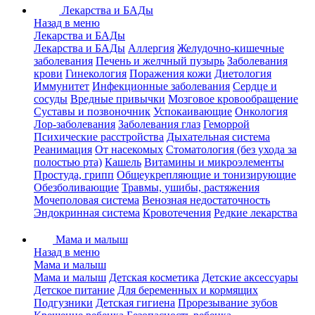
Лекарства и БАДы
Назад в меню
Лекарства и БАДы
Лекарства и БАДы
Аллергия
Желудочно-кишечные
заболевания
Печень и желчный пузырь
Заболевания
крови
Гинекология
Поражения кожи
Диетология
Иммунитет
Инфекционные заболевания
Сердце и
сосуды
Вредные привычки
Мозговое кровообращение
Суставы и позвоночник
Успокаивающие
Онкология
Лор-заболевания
Заболевания глаз
Геморрой
Психические расстройства
Дыхательная система
Реанимация
От насекомых
Стоматология (без ухода за
полостью рта)
Кашель
Витамины и микроэлементы
Простуда, грипп
Общеукрепляющие и тонизирующие
Обезболивающие
Травмы, ушибы, растяжения
Мочеполовая система
Венозная недостаточность
Эндокринная система
Кровотечения
Редкие лекарства
Мама и малыш
Назад в меню
Мама и малыш
Мама и малыш
Детская косметика
Детские аксессуары
Детское питание
Для беременных и кормящих
Подгузники
Детская гигиена
Прорезывание зубов