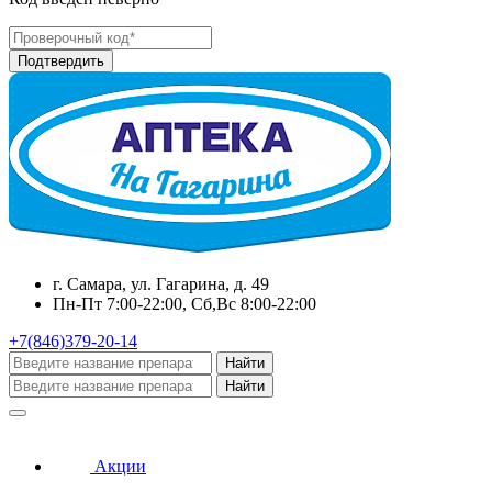
г. Самара, ул. Гагарина, д. 49
Пн-Пт 7:00-22:00, Сб,Вс 8:00-22:00
+7(846)379-20-14
Найти
Найти
Акции