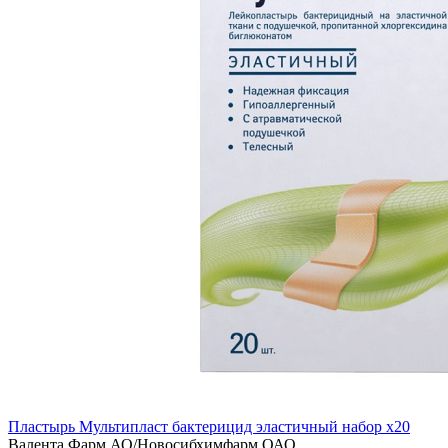
Пластырь Мультипласт бактерицид эластичный набор x20
Валента Фарм АО/Новосибхимфарм ОАО