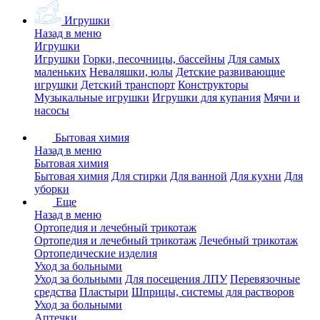
Игрушки
Назад в меню
Игрушки
Игрушки
Горки, песочницы, бассейны
Для самых
маленьких
Неваляшки, юлы
Детские развивающие
игрушки
Детский транспорт
Конструкторы
Музыкальные игрушки
Игрушки для купания
Мячи и
насосы
Бытовая химия
Назад в меню
Бытовая химия
Бытовая химия
Для стирки
Для ванной
Для кухни
Для
уборки
Еще
Назад в меню
Ортопедия и лечебный трикотаж
Ортопедия и лечебный трикотаж
Лечебный трикотаж
Ортопедические изделия
Уход за больными
Уход за больными
Для посещения ЛПУ
Перевязочные
средства
Пластыри
Шприцы, системы для растворов
Уход за больными
Аптечки