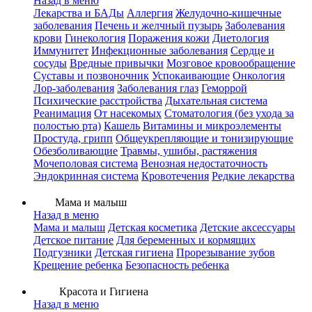
Назад в меню
Лекарства и БАДы
Аллергия
Желудочно-кишечные
заболевания
Печень и желчный пузырь
Заболевания
крови
Гинекология
Поражения кожи
Диетология
Иммунитет
Инфекционные заболевания
Сердце и
сосуды
Вредные привычки
Мозговое кровообращение
Суставы и позвоночник
Успокаивающие
Онкология
Лор-заболевания
Заболевания глаз
Геморрой
Психические расстройства
Дыхательная система
Реанимация
От насекомых
Стоматология (без ухода за
полостью рта)
Кашель
Витамины и микроэлементы
Простуда, грипп
Общеукрепляющие и тонизирующие
Обезболивающие
Травмы, ушибы, растяжения
Мочеполовая система
Венозная недостаточность
Эндокринная система
Кровотечения
Редкие лекарства
Мама и малыш
Назад в меню
Мама и малыш
Детская косметика
Детские аксессуары
Детское питание
Для беременных и кормящих
Подгузники
Детская гигиена
Прорезывание зубов
Крещение ребенка
Безопасность ребенка
Красота и Гигиена
Назад в меню