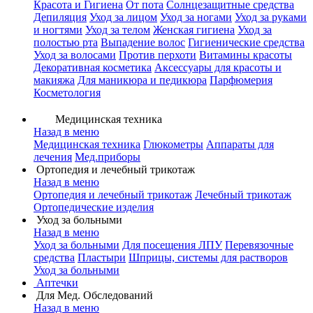
Красота и Гигиена
От пота
Солнцезащитные средства
Депиляция
Уход за лицом
Уход за ногами
Уход за руками
и ногтями
Уход за телом
Женская гигиена
Уход за
полостью рта
Выпадение волос
Гигиенические средства
Уход за волосами
Против перхоти
Витамины красоты
Декоративная косметика
Аксессуары для красоты и
макияжа
Для маникюра и педикюра
Парфюмерия
Косметология
Медицинская техника
Назад в меню
Медицинская техника
Глюкометры
Аппараты для
лечения
Мед.приборы
Ортопедия и лечебный трикотаж
Назад в меню
Ортопедия и лечебный трикотаж
Лечебный трикотаж
Ортопедические изделия
Уход за больными
Назад в меню
Уход за больными
Для посещения ЛПУ
Перевязочные
средства
Пластыри
Шприцы, системы для растворов
Уход за больными
Аптечки
Для Мед. Обследований
Назад в меню