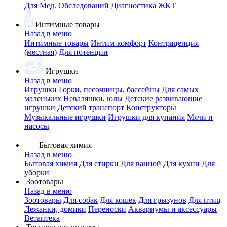
Для Мед. Обследований
Диагностика ЖКТ
Интимные товары
Назад в меню
Интимные товары
Интим-комфорт
Контрацепция
(местная)
Для потенции
Игрушки
Назад в меню
Игрушки
Горки, песочницы, бассейны
Для самых
маленьких
Неваляшки, юлы
Детские развивающие
игрушки
Детский транспорт
Конструкторы
Музыкальные игрушки
Игрушки для купания
Мячи и
насосы
Бытовая химия
Назад в меню
Бытовая химия
Для стирки
Для ванной
Для кухни
Для
уборки
Зоотовары
Назад в меню
Зоотовары
Для собак
Для кошек
Для грызунов
Для птиц
Лежанки, домики
Переноски
Аквариумы и аксессуары
Ветаптека