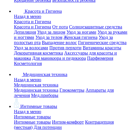
Крещение ребенка
Безопасность ребенка
Красота и Гигиена
Назад в меню
Красота и Гигиена
Красота и Гигиена
От пота
Солнцезащитные средства
Депиляция
Уход за лицом
Уход за ногами
Уход за руками
и ногтями
Уход за телом
Женская гигиена
Уход за
полостью рта
Выпадение волос
Гигиенические средства
Уход за волосами
Против перхоти
Витамины красоты
Декоративная косметика
Аксессуары для красоты и
макияжа
Для маникюра и педикюра
Парфюмерия
Косметология
Медицинская техника
Назад в меню
Медицинская техника
Медицинская техника
Глюкометры
Аппараты для
лечения
Мед.приборы
Интимные товары
Назад в меню
Интимные товары
Интимные товары
Интим-комфорт
Контрацепция
(местная)
Для потенции