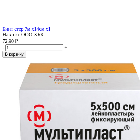
Бинт стер 7м х14см x1
Навтекс ООО ХБК
72.90 ₽
-
+
В корзину