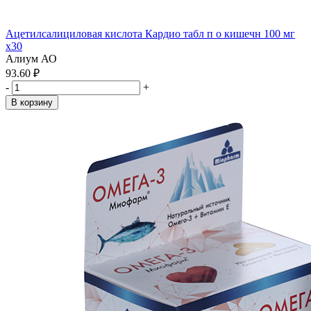
Ацетилсалициловая кислота Кардио табл п о кишечн 100 мг
x30
Алиум АО
93.60 ₽
-
+
В корзину