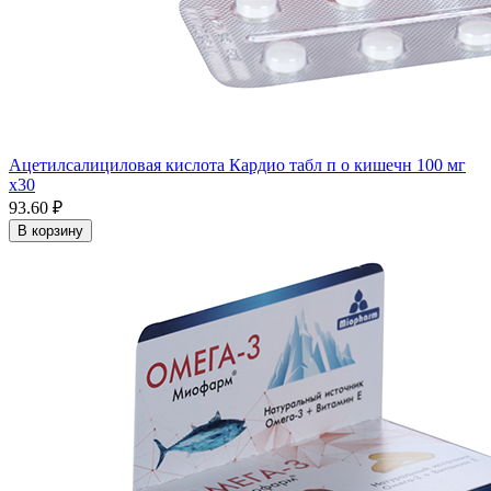
Ацетилсалициловая кислота Кардио табл п о кишечн 100 мг
x30
93.60 ₽
В корзину