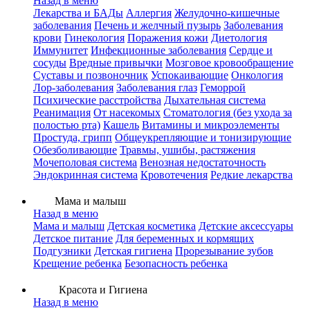
Назад в меню
Лекарства и БАДы
Аллергия
Желудочно-кишечные
заболевания
Печень и желчный пузырь
Заболевания
крови
Гинекология
Поражения кожи
Диетология
Иммунитет
Инфекционные заболевания
Сердце и
сосуды
Вредные привычки
Мозговое кровообращение
Суставы и позвоночник
Успокаивающие
Онкология
Лор-заболевания
Заболевания глаз
Геморрой
Психические расстройства
Дыхательная система
Реанимация
От насекомых
Стоматология (без ухода за
полостью рта)
Кашель
Витамины и микроэлементы
Простуда, грипп
Общеукрепляющие и тонизирующие
Обезболивающие
Травмы, ушибы, растяжения
Мочеполовая система
Венозная недостаточность
Эндокринная система
Кровотечения
Редкие лекарства
Мама и малыш
Назад в меню
Мама и малыш
Детская косметика
Детские аксессуары
Детское питание
Для беременных и кормящих
Подгузники
Детская гигиена
Прорезывание зубов
Крещение ребенка
Безопасность ребенка
Красота и Гигиена
Назад в меню