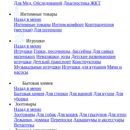
Для Мед. Обследований
Диагностика ЖКТ
Интимные товары
Назад в меню
Интимные товары
Интим-комфорт
Контрацепция
(местная)
Для потенции
Игрушки
Назад в меню
Игрушки
Горки, песочницы, бассейны
Для самых
маленьких
Неваляшки, юлы
Детские развивающие
игрушки
Детский транспорт
Конструкторы
Музыкальные игрушки
Игрушки для купания
Мячи и
насосы
Бытовая химия
Назад в меню
Бытовая химия
Для стирки
Для ванной
Для кухни
Для
уборки
Зоотовары
Назад в меню
Зоотовары
Для собак
Для кошек
Для грызунов
Для птиц
Лежанки, домики
Переноски
Аквариумы и аксессуары
Ветаптека