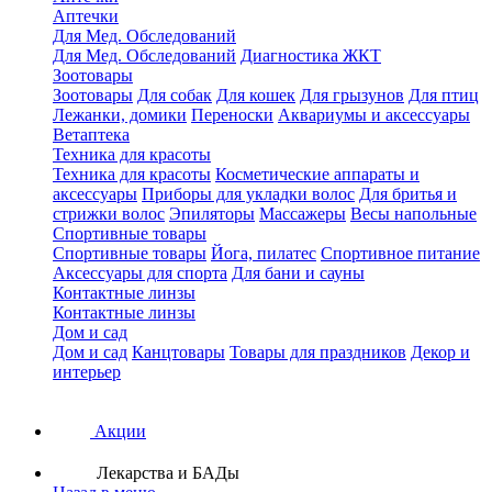
Аптечки
Для Мед. Обследований
Для Мед. Обследований
Диагностика ЖКТ
Зоотовары
Зоотовары
Для собак
Для кошек
Для грызунов
Для птиц
Лежанки, домики
Переноски
Аквариумы и аксессуары
Ветаптека
Техника для красоты
Техника для красоты
Косметические аппараты и
аксессуары
Приборы для укладки волос
Для бритья и
стрижки волос
Эпиляторы
Массажеры
Весы напольные
Спортивные товары
Спортивные товары
Йога, пилатес
Спортивное питание
Аксессуары для спорта
Для бани и сауны
Контактные линзы
Контактные линзы
Дом и сад
Дом и сад
Канцтовары
Товары для праздников
Декор и
интерьер
Акции
Лекарства и БАДы