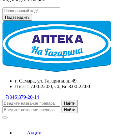
г. Самара, ул. Гагарина, д. 49
Пн-Пт 7:00-22:00, Сб,Вс 8:00-22:00
+7(846)379-20-14
Найти
Найти
Акции