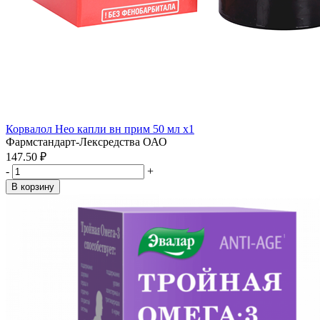
Корвалол Нео капли вн прим 50 мл x1
Фармстандарт-Лексредства ОАО
147.50 ₽
-
+
В корзину