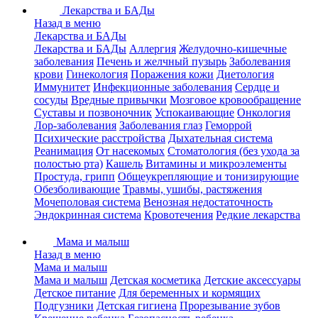
Лекарства и БАДы
Назад в меню
Лекарства и БАДы
Лекарства и БАДы
Аллергия
Желудочно-кишечные
заболевания
Печень и желчный пузырь
Заболевания
крови
Гинекология
Поражения кожи
Диетология
Иммунитет
Инфекционные заболевания
Сердце и
сосуды
Вредные привычки
Мозговое кровообращение
Суставы и позвоночник
Успокаивающие
Онкология
Лор-заболевания
Заболевания глаз
Геморрой
Психические расстройства
Дыхательная система
Реанимация
От насекомых
Стоматология (без ухода за
полостью рта)
Кашель
Витамины и микроэлементы
Простуда, грипп
Общеукрепляющие и тонизирующие
Обезболивающие
Травмы, ушибы, растяжения
Мочеполовая система
Венозная недостаточность
Эндокринная система
Кровотечения
Редкие лекарства
Мама и малыш
Назад в меню
Мама и малыш
Мама и малыш
Детская косметика
Детские аксессуары
Детское питание
Для беременных и кормящих
Подгузники
Детская гигиена
Прорезывание зубов