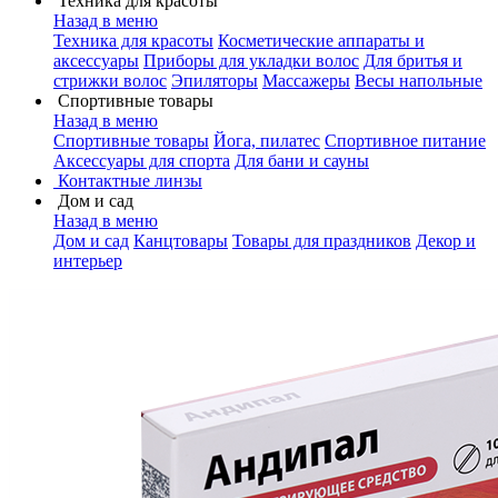
Техника для красоты
Назад в меню
Техника для красоты
Косметические аппараты и
аксессуары
Приборы для укладки волос
Для бритья и
стрижки волос
Эпиляторы
Массажеры
Весы напольные
Спортивные товары
Назад в меню
Спортивные товары
Йога, пилатес
Спортивное питание
Аксессуары для спорта
Для бани и сауны
Контактные линзы
Дом и сад
Назад в меню
Дом и сад
Канцтовары
Товары для праздников
Декор и
интерьер