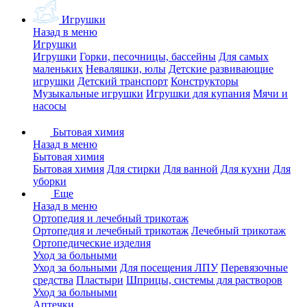
Игрушки
Назад в меню
Игрушки
Игрушки
Горки, песочницы, бассейны
Для самых
маленьких
Неваляшки, юлы
Детские развивающие
игрушки
Детский транспорт
Конструкторы
Музыкальные игрушки
Игрушки для купания
Мячи и
насосы
Бытовая химия
Назад в меню
Бытовая химия
Бытовая химия
Для стирки
Для ванной
Для кухни
Для
уборки
Еще
Назад в меню
Ортопедия и лечебный трикотаж
Ортопедия и лечебный трикотаж
Лечебный трикотаж
Ортопедические изделия
Уход за больными
Уход за больными
Для посещения ЛПУ
Перевязочные
средства
Пластыри
Шприцы, системы для растворов
Уход за больными
Аптечки