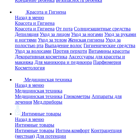
Крещение ребенка
Безопасность ребенка
Красота и Гигиена
Назад в меню
Красота и Гигиена
Красота и Гигиена
От пота
Солнцезащитные средства
Депиляция
Уход за лицом
Уход за ногами
Уход за руками
и ногтями
Уход за телом
Женская гигиена
Уход за
полостью рта
Выпадение волос
Гигиенические средства
Уход за волосами
Против перхоти
Витамины красоты
Декоративная косметика
Аксессуары для красоты и
макияжа
Для маникюра и педикюра
Парфюмерия
Косметология
Медицинская техника
Назад в меню
Медицинская техника
Медицинская техника
Глюкометры
Аппараты для
лечения
Мед.приборы
Интимные товары
Назад в меню
Интимные товары
Интимные товары
Интим-комфорт
Контрацепция
(местная)
Для потенции