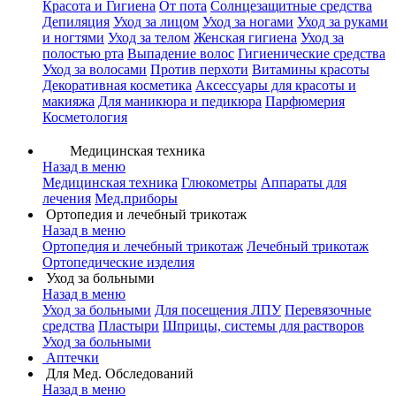
Красота и Гигиена
От пота
Солнцезащитные средства
Депиляция
Уход за лицом
Уход за ногами
Уход за руками
и ногтями
Уход за телом
Женская гигиена
Уход за
полостью рта
Выпадение волос
Гигиенические средства
Уход за волосами
Против перхоти
Витамины красоты
Декоративная косметика
Аксессуары для красоты и
макияжа
Для маникюра и педикюра
Парфюмерия
Косметология
Медицинская техника
Назад в меню
Медицинская техника
Глюкометры
Аппараты для
лечения
Мед.приборы
Ортопедия и лечебный трикотаж
Назад в меню
Ортопедия и лечебный трикотаж
Лечебный трикотаж
Ортопедические изделия
Уход за больными
Назад в меню
Уход за больными
Для посещения ЛПУ
Перевязочные
средства
Пластыри
Шприцы, системы для растворов
Уход за больными
Аптечки
Для Мед. Обследований
Назад в меню