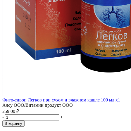
Фито-сироп Легков при сухом и влажном кашле 100 мл x1
Алсу ООО/Витамин продукт ООО
259.00 ₽
-
+
В корзину