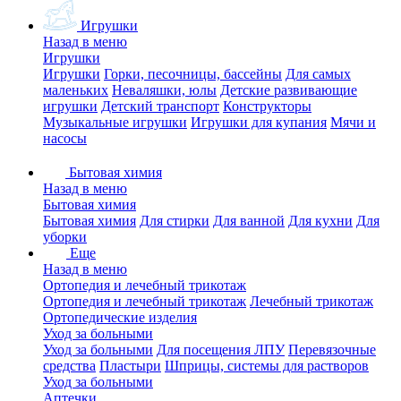
Игрушки
Назад в меню
Игрушки
Игрушки
Горки, песочницы, бассейны
Для самых
маленьких
Неваляшки, юлы
Детские развивающие
игрушки
Детский транспорт
Конструкторы
Музыкальные игрушки
Игрушки для купания
Мячи и
насосы
Бытовая химия
Назад в меню
Бытовая химия
Бытовая химия
Для стирки
Для ванной
Для кухни
Для
уборки
Еще
Назад в меню
Ортопедия и лечебный трикотаж
Ортопедия и лечебный трикотаж
Лечебный трикотаж
Ортопедические изделия
Уход за больными
Уход за больными
Для посещения ЛПУ
Перевязочные
средства
Пластыри
Шприцы, системы для растворов
Уход за больными
Аптечки