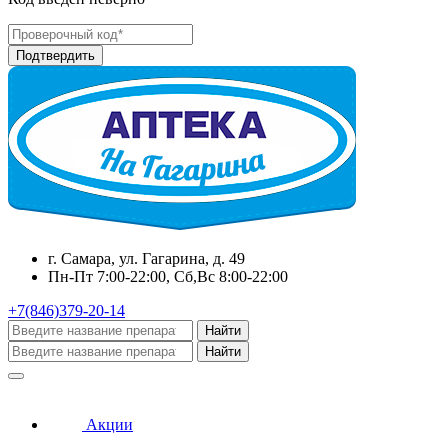
г. Самара, ул. Гагарина, д. 49
Пн-Пт 7:00-22:00, Сб,Вс 8:00-22:00
+7(846)379-20-14
Найти
Найти
Акции