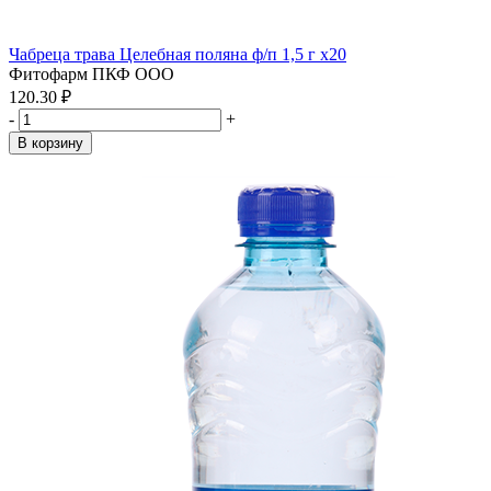
Чабреца трава Целебная поляна ф/п 1,5 г x20
Фитофарм ПКФ ООО
120.30 ₽
-
+
В корзину