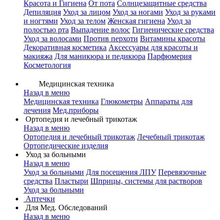
Красота и Гигиена
От пота
Солнцезащитные средства
Депиляция
Уход за лицом
Уход за ногами
Уход за руками
и ногтями
Уход за телом
Женская гигиена
Уход за
полостью рта
Выпадение волос
Гигиенические средства
Уход за волосами
Против перхоти
Витамины красоты
Декоративная косметика
Аксессуары для красоты и
макияжа
Для маникюра и педикюра
Парфюмерия
Косметология
Медицинская техника
Назад в меню
Медицинская техника
Глюкометры
Аппараты для
лечения
Мед.приборы
Ортопедия и лечебный трикотаж
Назад в меню
Ортопедия и лечебный трикотаж
Лечебный трикотаж
Ортопедические изделия
Уход за больными
Назад в меню
Уход за больными
Для посещения ЛПУ
Перевязочные
средства
Пластыри
Шприцы, системы для растворов
Уход за больными
Аптечки
Для Мед. Обследований
Назад в меню