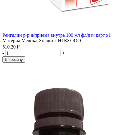
Ренгалин р-р д/приема внутрь 100 мл фл/пач карт x1
Материа Медика Холдинг НПФ ООО
510.20 ₽
-
+
В корзину