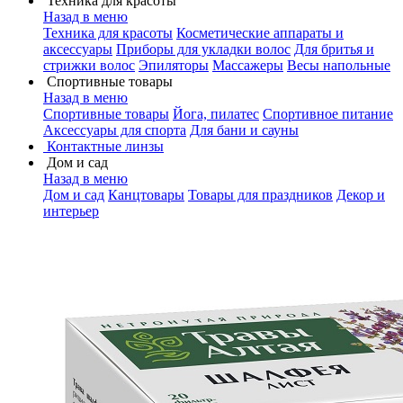
Техника для красоты
Назад в меню
Техника для красоты
Косметические аппараты и
аксессуары
Приборы для укладки волос
Для бритья и
стрижки волос
Эпиляторы
Массажеры
Весы напольные
Спортивные товары
Назад в меню
Спортивные товары
Йога, пилатес
Спортивное питание
Аксессуары для спорта
Для бани и сауны
Контактные линзы
Дом и сад
Назад в меню
Дом и сад
Канцтовары
Товары для праздников
Декор и
интерьер