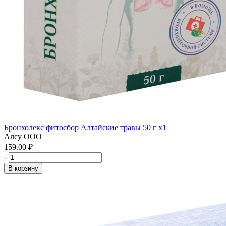
Бронхолекс фитосбор Алтайские травы 50 г x1
Алсу ООО
159.00 ₽
-
+
В корзину