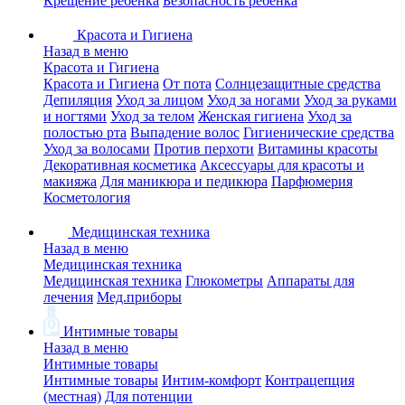
Крещение ребенка
Безопасность ребенка
Красота и Гигиена
Назад в меню
Красота и Гигиена
Красота и Гигиена
От пота
Солнцезащитные средства
Депиляция
Уход за лицом
Уход за ногами
Уход за руками
и ногтями
Уход за телом
Женская гигиена
Уход за
полостью рта
Выпадение волос
Гигиенические средства
Уход за волосами
Против перхоти
Витамины красоты
Декоративная косметика
Аксессуары для красоты и
макияжа
Для маникюра и педикюра
Парфюмерия
Косметология
Медицинская техника
Назад в меню
Медицинская техника
Медицинская техника
Глюкометры
Аппараты для
лечения
Мед.приборы
Интимные товары
Назад в меню
Интимные товары
Интимные товары
Интим-комфорт
Контрацепция
(местная)
Для потенции