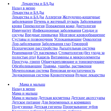
Лекарства и БАДы
Назад в меню
Лекарства и БАДы
Лекарства и БАДы
Аллергия
Желудочно-кишечные
заболевания
Печень и желчный пузырь
Заболевания
крови
Гинекология
Поражения кожи
Диетология
Иммунитет
Инфекционные заболевания
Сердце и
сосуды
Вредные привычки
Мозговое кровообращение
Суставы и позвоночник
Успокаивающие
Онкология
Лор-заболевания
Заболевания глаз
Геморрой
Психические расстройства
Дыхательная система
Реанимация
От насекомых
Стоматология (без ухода за
полостью рта)
Кашель
Витамины и микроэлементы
Простуда, грипп
Общеукрепляющие и тонизирующие
Обезболивающие
Травмы, ушибы, растяжения
Мочеполовая система
Венозная недостаточность
Эндокринная система
Кровотечения
Редкие лекарства
Мама и малыш
Назад в меню
Мама и малыш
Мама и малыш
Детская косметика
Детские аксессуары
Детское питание
Для беременных и кормящих
Подгузники
Детская гигиена
Прорезывание зубов