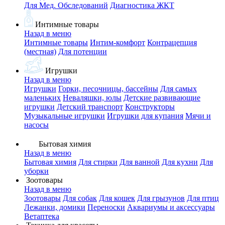
Для Мед. Обследований
Диагностика ЖКТ
Интимные товары
Назад в меню
Интимные товары
Интим-комфорт
Контрацепция
(местная)
Для потенции
Игрушки
Назад в меню
Игрушки
Горки, песочницы, бассейны
Для самых
маленьких
Неваляшки, юлы
Детские развивающие
игрушки
Детский транспорт
Конструкторы
Музыкальные игрушки
Игрушки для купания
Мячи и
насосы
Бытовая химия
Назад в меню
Бытовая химия
Для стирки
Для ванной
Для кухни
Для
уборки
Зоотовары
Назад в меню
Зоотовары
Для собак
Для кошек
Для грызунов
Для птиц
Лежанки, домики
Переноски
Аквариумы и аксессуары
Ветаптека