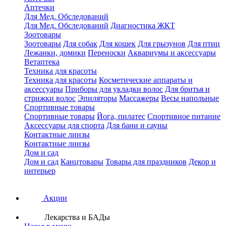
Аптечки
Для Мед. Обследований
Для Мед. Обследований
Диагностика ЖКТ
Зоотовары
Зоотовары
Для собак
Для кошек
Для грызунов
Для птиц
Лежанки, домики
Переноски
Аквариумы и аксессуары
Ветаптека
Техника для красоты
Техника для красоты
Косметические аппараты и
аксессуары
Приборы для укладки волос
Для бритья и
стрижки волос
Эпиляторы
Массажеры
Весы напольные
Спортивные товары
Спортивные товары
Йога, пилатес
Спортивное питание
Аксессуары для спорта
Для бани и сауны
Контактные линзы
Контактные линзы
Дом и сад
Дом и сад
Канцтовары
Товары для праздников
Декор и
интерьер
Акции
Лекарства и БАДы