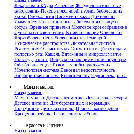
Назад в меню
Лекарства и БАДы
Аллергия
Желудочно-кишечные
заболевания
Печень и желчный пузырь
Заболевания
крови
Гинекология
Поражения кожи
Диетология
Иммунитет
Инфекционные заболевания
Сердце и
сосуды
Вредные привычки
Мозговое кровообращение
Суставы и позвоночник
Успокаивающие
Онкология
Лор-заболевания
Заболевания глаз
Геморрой
Психические расстройства
Дыхательная система
Реанимация
От насекомых
Стоматология (без ухода за
полостью рта)
Кашель
Витамины и микроэлементы
Простуда, грипп
Общеукрепляющие и тонизирующие
Обезболивающие
Травмы, ушибы, растяжения
Мочеполовая система
Венозная недостаточность
Эндокринная система
Кровотечения
Редкие лекарства
Мама и малыш
Назад в меню
Мама и малыш
Детская косметика
Детские аксессуары
Детское питание
Для беременных и кормящих
Подгузники
Детская гигиена
Прорезывание зубов
Крещение ребенка
Безопасность ребенка
Красота и Гигиена
Назад в меню