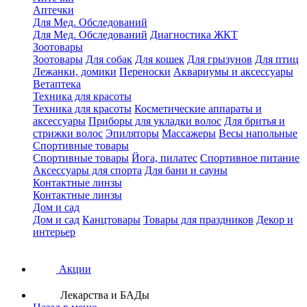
Аптечки
Для Мед. Обследований
Для Мед. Обследований
Диагностика ЖКТ
Зоотовары
Зоотовары
Для собак
Для кошек
Для грызунов
Для птиц
Лежанки, домики
Переноски
Аквариумы и аксессуары
Ветаптека
Техника для красоты
Техника для красоты
Косметические аппараты и
аксессуары
Приборы для укладки волос
Для бритья и
стрижки волос
Эпиляторы
Массажеры
Весы напольные
Спортивные товары
Спортивные товары
Йога, пилатес
Спортивное питание
Аксессуары для спорта
Для бани и сауны
Контактные линзы
Контактные линзы
Дом и сад
Дом и сад
Канцтовары
Товары для праздников
Декор и
интерьер
Акции
Лекарства и БАДы