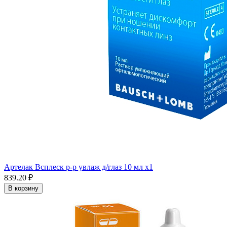
Артелак Всплеск р-р увлаж д/глаз 10 мл x1
839.20 ₽
В корзину