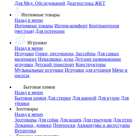
Для Мед. Обследований
Диагностика ЖКТ
Интимные товары
Назад в меню
Интимные товары
Интим-комфорт
Контрацепция
(местная)
Для потенции
Игрушки
Назад в меню
Игрушки
Горки, песочницы, бассейны
Для самых
маленьких
Неваляшки, юлы
Детские развивающие
игрушки
Детский транспорт
Конструкторы
Музыкальные игрушки
Игрушки для купания
Мячи и
насосы
Бытовая химия
Назад в меню
Бытовая химия
Для стирки
Для ванной
Для кухни
Для
уборки
Зоотовары
Назад в меню
Зоотовары
Для собак
Для кошек
Для грызунов
Для птиц
Лежанки, домики
Переноски
Аквариумы и аксессуары
Ветаптека