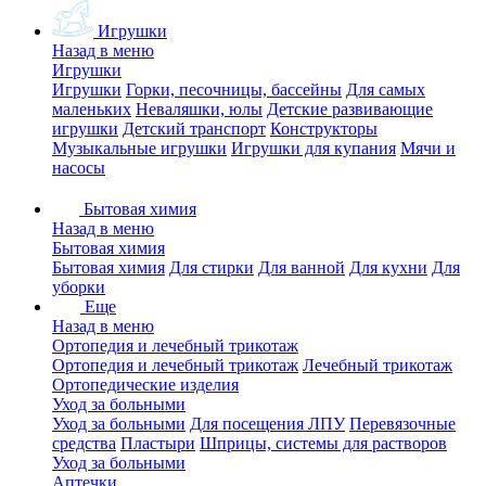
Игрушки
Назад в меню
Игрушки
Игрушки
Горки, песочницы, бассейны
Для самых
маленьких
Неваляшки, юлы
Детские развивающие
игрушки
Детский транспорт
Конструкторы
Музыкальные игрушки
Игрушки для купания
Мячи и
насосы
Бытовая химия
Назад в меню
Бытовая химия
Бытовая химия
Для стирки
Для ванной
Для кухни
Для
уборки
Еще
Назад в меню
Ортопедия и лечебный трикотаж
Ортопедия и лечебный трикотаж
Лечебный трикотаж
Ортопедические изделия
Уход за больными
Уход за больными
Для посещения ЛПУ
Перевязочные
средства
Пластыри
Шприцы, системы для растворов
Уход за больными
Аптечки