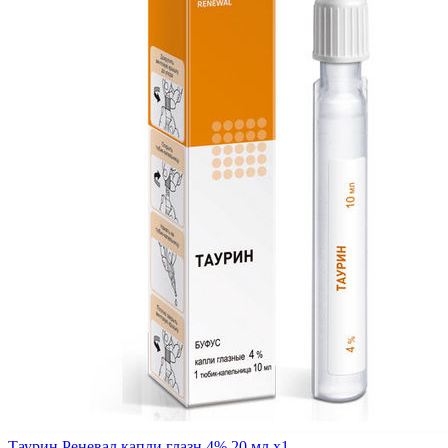
Таурин Реневал капли глазн 4% 20 мл x1