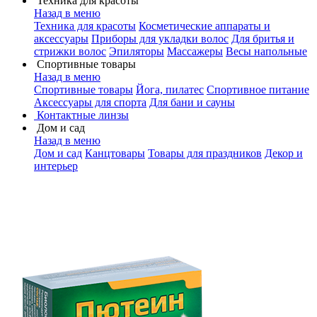
Техника для красоты
Назад в меню
Техника для красоты
Косметические аппараты и
аксессуары
Приборы для укладки волос
Для бритья и
стрижки волос
Эпиляторы
Массажеры
Весы напольные
Спортивные товары
Назад в меню
Спортивные товары
Йога, пилатес
Спортивное питание
Аксессуары для спорта
Для бани и сауны
Контактные линзы
Дом и сад
Назад в меню
Дом и сад
Канцтовары
Товары для праздников
Декор и
интерьер