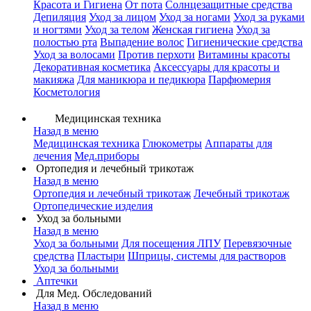
Красота и Гигиена
От пота
Солнцезащитные средства
Депиляция
Уход за лицом
Уход за ногами
Уход за руками
и ногтями
Уход за телом
Женская гигиена
Уход за
полостью рта
Выпадение волос
Гигиенические средства
Уход за волосами
Против перхоти
Витамины красоты
Декоративная косметика
Аксессуары для красоты и
макияжа
Для маникюра и педикюра
Парфюмерия
Косметология
Медицинская техника
Назад в меню
Медицинская техника
Глюкометры
Аппараты для
лечения
Мед.приборы
Ортопедия и лечебный трикотаж
Назад в меню
Ортопедия и лечебный трикотаж
Лечебный трикотаж
Ортопедические изделия
Уход за больными
Назад в меню
Уход за больными
Для посещения ЛПУ
Перевязочные
средства
Пластыри
Шприцы, системы для растворов
Уход за больными
Аптечки
Для Мед. Обследований
Назад в меню