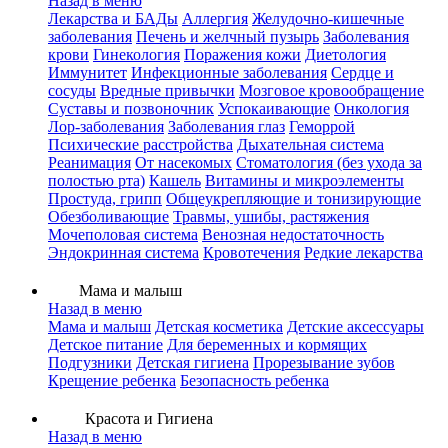
Назад в меню
Лекарства и БАДы
Аллергия
Желудочно-кишечные
заболевания
Печень и желчный пузырь
Заболевания
крови
Гинекология
Поражения кожи
Диетология
Иммунитет
Инфекционные заболевания
Сердце и
сосуды
Вредные привычки
Мозговое кровообращение
Суставы и позвоночник
Успокаивающие
Онкология
Лор-заболевания
Заболевания глаз
Геморрой
Психические расстройства
Дыхательная система
Реанимация
От насекомых
Стоматология (без ухода за
полостью рта)
Кашель
Витамины и микроэлементы
Простуда, грипп
Общеукрепляющие и тонизирующие
Обезболивающие
Травмы, ушибы, растяжения
Мочеполовая система
Венозная недостаточность
Эндокринная система
Кровотечения
Редкие лекарства
Мама и малыш
Назад в меню
Мама и малыш
Детская косметика
Детские аксессуары
Детское питание
Для беременных и кормящих
Подгузники
Детская гигиена
Прорезывание зубов
Крещение ребенка
Безопасность ребенка
Красота и Гигиена
Назад в меню