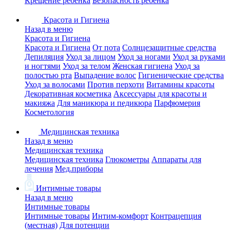
Крещение ребенка
Безопасность ребенка
Красота и Гигиена
Назад в меню
Красота и Гигиена
Красота и Гигиена
От пота
Солнцезащитные средства
Депиляция
Уход за лицом
Уход за ногами
Уход за руками
и ногтями
Уход за телом
Женская гигиена
Уход за
полостью рта
Выпадение волос
Гигиенические средства
Уход за волосами
Против перхоти
Витамины красоты
Декоративная косметика
Аксессуары для красоты и
макияжа
Для маникюра и педикюра
Парфюмерия
Косметология
Медицинская техника
Назад в меню
Медицинская техника
Медицинская техника
Глюкометры
Аппараты для
лечения
Мед.приборы
Интимные товары
Назад в меню
Интимные товары
Интимные товары
Интим-комфорт
Контрацепция
(местная)
Для потенции