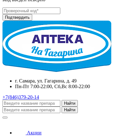
г. Самара, ул. Гагарина, д. 49
Пн-Пт 7:00-22:00, Сб,Вс 8:00-22:00
+7(846)379-20-14
Найти
Найти
Акции