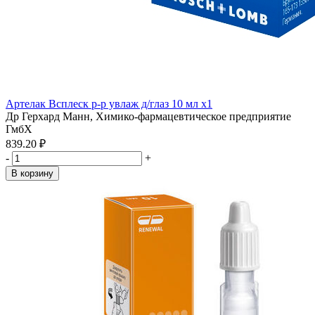
Артелак Всплеск р-р увлаж д/глаз 10 мл x1
Др Герхард Манн, Химико-фармацевтическое предприятие
ГмбХ
839.20 ₽
-
+
В корзину