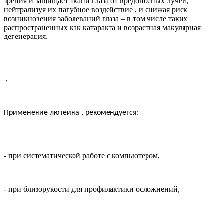
зрения и защищает ткани глаза от вредоносных лучей,
нейтрализуя их пагубное воздействие
,
и снижая риск
возникновения заболеваний глаза – в том числе таких
распространенных как катаракта и возрастная макулярная
дегенерация.
,
Применение лютеина
,
рекомендуется:
- при систематической работе с компьютером,
- при близорукости для профилактики осложнений,