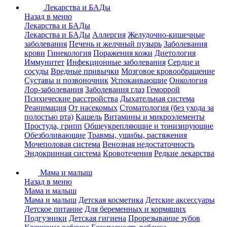
Лекарства и БАДы
Назад в меню
Лекарства и БАДы
Лекарства и БАДы
Аллергия
Желудочно-кишечные
заболевания
Печень и желчный пузырь
Заболевания
крови
Гинекология
Поражения кожи
Диетология
Иммунитет
Инфекционные заболевания
Сердце и
сосуды
Вредные привычки
Мозговое кровообращение
Суставы и позвоночник
Успокаивающие
Онкология
Лор-заболевания
Заболевания глаз
Геморрой
Психические расстройства
Дыхательная система
Реанимация
От насекомых
Стоматология (без ухода за
полостью рта)
Кашель
Витамины и микроэлементы
Простуда, грипп
Общеукрепляющие и тонизирующие
Обезболивающие
Травмы, ушибы, растяжения
Мочеполовая система
Венозная недостаточность
Эндокринная система
Кровотечения
Редкие лекарства
Мама и малыш
Назад в меню
Мама и малыш
Мама и малыш
Детская косметика
Детские аксессуары
Детское питание
Для беременных и кормящих
Подгузники
Детская гигиена
Прорезывание зубов