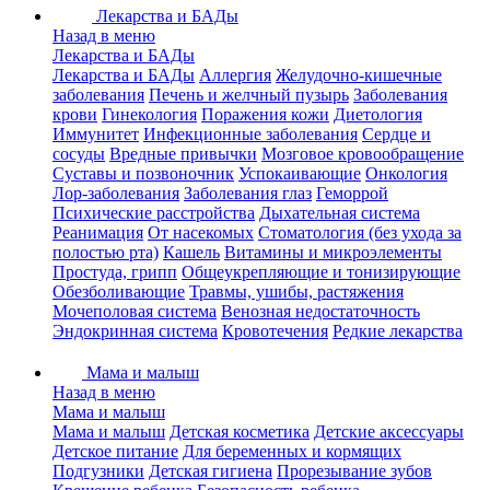
Лекарства и БАДы
Назад в меню
Лекарства и БАДы
Лекарства и БАДы
Аллергия
Желудочно-кишечные
заболевания
Печень и желчный пузырь
Заболевания
крови
Гинекология
Поражения кожи
Диетология
Иммунитет
Инфекционные заболевания
Сердце и
сосуды
Вредные привычки
Мозговое кровообращение
Суставы и позвоночник
Успокаивающие
Онкология
Лор-заболевания
Заболевания глаз
Геморрой
Психические расстройства
Дыхательная система
Реанимация
От насекомых
Стоматология (без ухода за
полостью рта)
Кашель
Витамины и микроэлементы
Простуда, грипп
Общеукрепляющие и тонизирующие
Обезболивающие
Травмы, ушибы, растяжения
Мочеполовая система
Венозная недостаточность
Эндокринная система
Кровотечения
Редкие лекарства
Мама и малыш
Назад в меню
Мама и малыш
Мама и малыш
Детская косметика
Детские аксессуары
Детское питание
Для беременных и кормящих
Подгузники
Детская гигиена
Прорезывание зубов