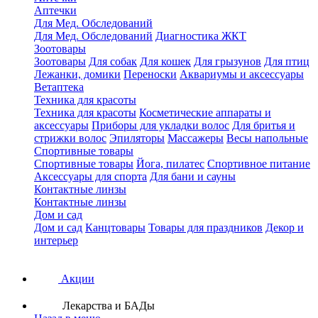
Аптечки
Для Мед. Обследований
Для Мед. Обследований
Диагностика ЖКТ
Зоотовары
Зоотовары
Для собак
Для кошек
Для грызунов
Для птиц
Лежанки, домики
Переноски
Аквариумы и аксессуары
Ветаптека
Техника для красоты
Техника для красоты
Косметические аппараты и
аксессуары
Приборы для укладки волос
Для бритья и
стрижки волос
Эпиляторы
Массажеры
Весы напольные
Спортивные товары
Спортивные товары
Йога, пилатес
Спортивное питание
Аксессуары для спорта
Для бани и сауны
Контактные линзы
Контактные линзы
Дом и сад
Дом и сад
Канцтовары
Товары для праздников
Декор и
интерьер
Акции
Лекарства и БАДы