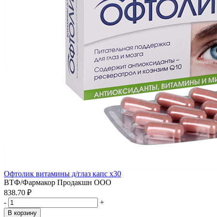
Офтолик витамины д/глаз капс x30
ВТФ/Фармакор Продакшн ООО
838.70 ₽
-
+
В корзину