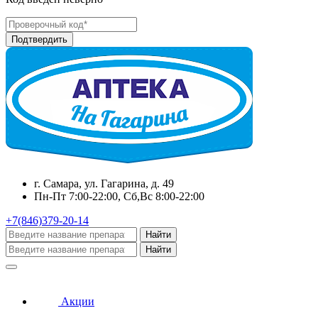
г. Самара, ул. Гагарина, д. 49
Пн-Пт 7:00-22:00, Сб,Вс 8:00-22:00
+7(846)379-20-14
Найти
Найти
Акции