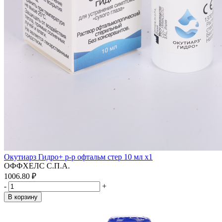
Окутиарз Гидро+ р-р офтальм стер 10 мл x1
ОФФХЕЛС С.П.А.
1006.80 ₽
-
+
В корзину