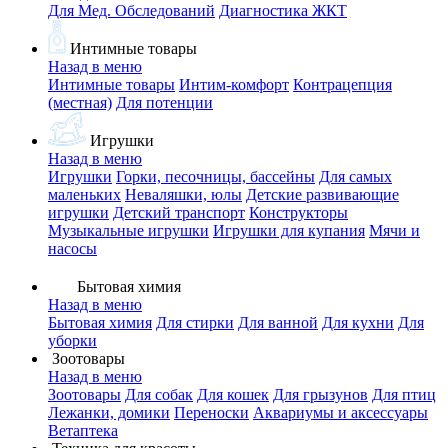
Для Мед. Обследований
Диагностика ЖКТ
Интимные товары
Назад в меню
Интимные товары
Интим-комфорт
Контрацепция
(местная)
Для потенции
Игрушки
Назад в меню
Игрушки
Горки, песочницы, бассейны
Для самых
маленьких
Неваляшки, юлы
Детские развивающие
игрушки
Детский транспорт
Конструкторы
Музыкальные игрушки
Игрушки для купания
Мячи и
насосы
Бытовая химия
Назад в меню
Бытовая химия
Для стирки
Для ванной
Для кухни
Для
уборки
Зоотовары
Назад в меню
Зоотовары
Для собак
Для кошек
Для грызунов
Для птиц
Лежанки, домики
Переноски
Аквариумы и аксессуары
Ветаптека