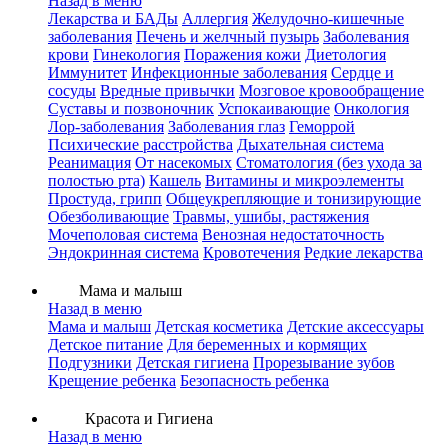
Назад в меню
Лекарства и БАДы
Аллергия
Желудочно-кишечные
заболевания
Печень и желчный пузырь
Заболевания
крови
Гинекология
Поражения кожи
Диетология
Иммунитет
Инфекционные заболевания
Сердце и
сосуды
Вредные привычки
Мозговое кровообращение
Суставы и позвоночник
Успокаивающие
Онкология
Лор-заболевания
Заболевания глаз
Геморрой
Психические расстройства
Дыхательная система
Реанимация
От насекомых
Стоматология (без ухода за
полостью рта)
Кашель
Витамины и микроэлементы
Простуда, грипп
Общеукрепляющие и тонизирующие
Обезболивающие
Травмы, ушибы, растяжения
Мочеполовая система
Венозная недостаточность
Эндокринная система
Кровотечения
Редкие лекарства
Мама и малыш
Назад в меню
Мама и малыш
Детская косметика
Детские аксессуары
Детское питание
Для беременных и кормящих
Подгузники
Детская гигиена
Прорезывание зубов
Крещение ребенка
Безопасность ребенка
Красота и Гигиена
Назад в меню