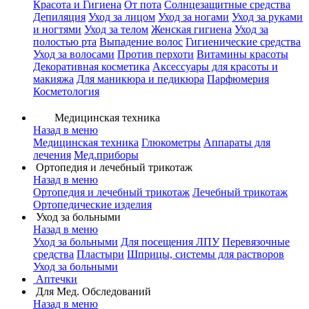
Красота и Гигиена
От пота
Солнцезащитные средства
Депиляция
Уход за лицом
Уход за ногами
Уход за руками
и ногтями
Уход за телом
Женская гигиена
Уход за
полостью рта
Выпадение волос
Гигиенические средства
Уход за волосами
Против перхоти
Витамины красоты
Декоративная косметика
Аксессуары для красоты и
макияжа
Для маникюра и педикюра
Парфюмерия
Косметология
Медицинская техника
Назад в меню
Медицинская техника
Глюкометры
Аппараты для
лечения
Мед.приборы
Ортопедия и лечебный трикотаж
Назад в меню
Ортопедия и лечебный трикотаж
Лечебный трикотаж
Ортопедические изделия
Уход за больными
Назад в меню
Уход за больными
Для посещения ЛПУ
Перевязочные
средства
Пластыри
Шприцы, системы для растворов
Уход за больными
Аптечки
Для Мед. Обследований
Назад в меню