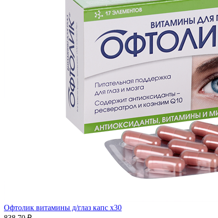
Офтолик витамины д/глаз капс x30
838.70 ₽