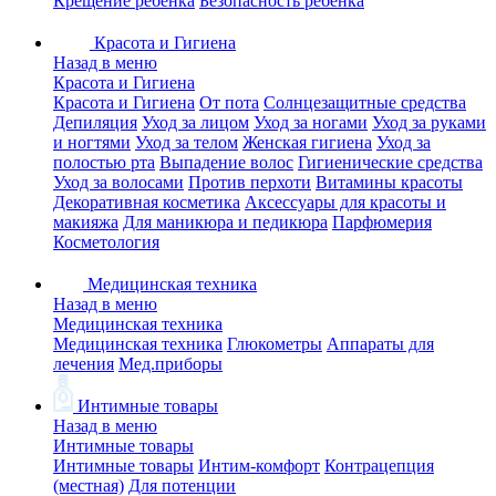
Крещение ребенка
Безопасность ребенка
Красота и Гигиена
Назад в меню
Красота и Гигиена
Красота и Гигиена
От пота
Солнцезащитные средства
Депиляция
Уход за лицом
Уход за ногами
Уход за руками
и ногтями
Уход за телом
Женская гигиена
Уход за
полостью рта
Выпадение волос
Гигиенические средства
Уход за волосами
Против перхоти
Витамины красоты
Декоративная косметика
Аксессуары для красоты и
макияжа
Для маникюра и педикюра
Парфюмерия
Косметология
Медицинская техника
Назад в меню
Медицинская техника
Медицинская техника
Глюкометры
Аппараты для
лечения
Мед.приборы
Интимные товары
Назад в меню
Интимные товары
Интимные товары
Интим-комфорт
Контрацепция
(местная)
Для потенции