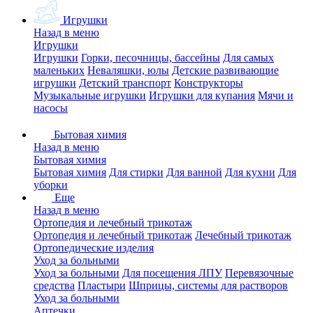
Игрушки
Назад в меню
Игрушки
Игрушки
Горки, песочницы, бассейны
Для самых
маленьких
Неваляшки, юлы
Детские развивающие
игрушки
Детский транспорт
Конструкторы
Музыкальные игрушки
Игрушки для купания
Мячи и
насосы
Бытовая химия
Назад в меню
Бытовая химия
Бытовая химия
Для стирки
Для ванной
Для кухни
Для
уборки
Еще
Назад в меню
Ортопедия и лечебный трикотаж
Ортопедия и лечебный трикотаж
Лечебный трикотаж
Ортопедические изделия
Уход за больными
Уход за больными
Для посещения ЛПУ
Перевязочные
средства
Пластыри
Шприцы, системы для растворов
Уход за больными
Аптечки