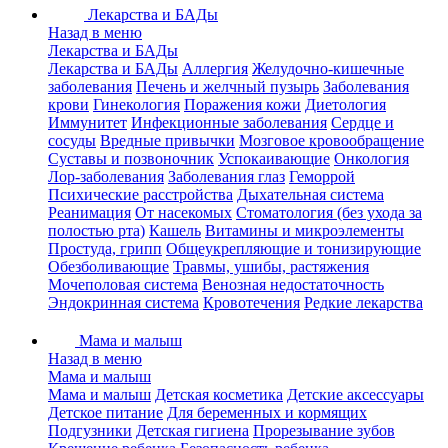
Лекарства и БАДы
Назад в меню
Лекарства и БАДы
Лекарства и БАДы
Аллергия
Желудочно-кишечные
заболевания
Печень и желчный пузырь
Заболевания
крови
Гинекология
Поражения кожи
Диетология
Иммунитет
Инфекционные заболевания
Сердце и
сосуды
Вредные привычки
Мозговое кровообращение
Суставы и позвоночник
Успокаивающие
Онкология
Лор-заболевания
Заболевания глаз
Геморрой
Психические расстройства
Дыхательная система
Реанимация
От насекомых
Стоматология (без ухода за
полостью рта)
Кашель
Витамины и микроэлементы
Простуда, грипп
Общеукрепляющие и тонизирующие
Обезболивающие
Травмы, ушибы, растяжения
Мочеполовая система
Венозная недостаточность
Эндокринная система
Кровотечения
Редкие лекарства
Мама и малыш
Назад в меню
Мама и малыш
Мама и малыш
Детская косметика
Детские аксессуары
Детское питание
Для беременных и кормящих
Подгузники
Детская гигиена
Прорезывание зубов