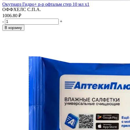
Окутиарз Гидро+ р-р офтальм стер 10 мл x1
ОФФХЕЛС С.П.А.
1006.80 ₽
-
+
В корзину