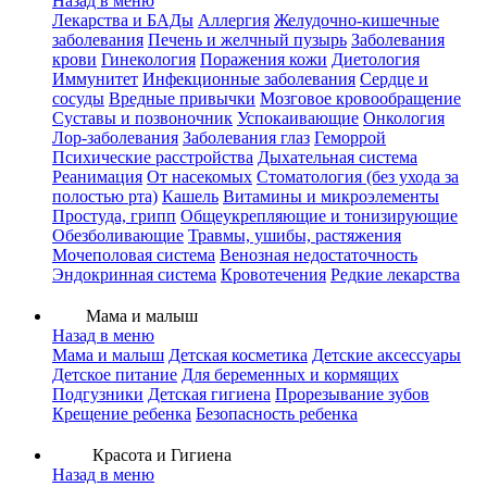
Назад в меню
Лекарства и БАДы
Аллергия
Желудочно-кишечные
заболевания
Печень и желчный пузырь
Заболевания
крови
Гинекология
Поражения кожи
Диетология
Иммунитет
Инфекционные заболевания
Сердце и
сосуды
Вредные привычки
Мозговое кровообращение
Суставы и позвоночник
Успокаивающие
Онкология
Лор-заболевания
Заболевания глаз
Геморрой
Психические расстройства
Дыхательная система
Реанимация
От насекомых
Стоматология (без ухода за
полостью рта)
Кашель
Витамины и микроэлементы
Простуда, грипп
Общеукрепляющие и тонизирующие
Обезболивающие
Травмы, ушибы, растяжения
Мочеполовая система
Венозная недостаточность
Эндокринная система
Кровотечения
Редкие лекарства
Мама и малыш
Назад в меню
Мама и малыш
Детская косметика
Детские аксессуары
Детское питание
Для беременных и кормящих
Подгузники
Детская гигиена
Прорезывание зубов
Крещение ребенка
Безопасность ребенка
Красота и Гигиена
Назад в меню