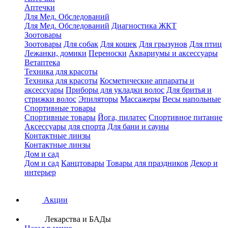
Аптечки
Для Мед. Обследований
Для Мед. Обследований
Диагностика ЖКТ
Зоотовары
Зоотовары
Для собак
Для кошек
Для грызунов
Для птиц
Лежанки, домики
Переноски
Аквариумы и аксессуары
Ветаптека
Техника для красоты
Техника для красоты
Косметические аппараты и
аксессуары
Приборы для укладки волос
Для бритья и
стрижки волос
Эпиляторы
Массажеры
Весы напольные
Спортивные товары
Спортивные товары
Йога, пилатес
Спортивное питание
Аксессуары для спорта
Для бани и сауны
Контактные линзы
Контактные линзы
Дом и сад
Дом и сад
Канцтовары
Товары для праздников
Декор и
интерьер
Акции
Лекарства и БАДы