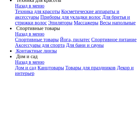
Техника для красоты
Назад в меню
Техника для красоты
Косметические аппараты и
аксессуары
Приборы для укладки волос
Для бритья и
стрижки волос
Эпиляторы
Массажеры
Весы напольные
Спортивные товары
Назад в меню
Спортивные товары
Йога, пилатес
Спортивное питание
Аксессуары для спорта
Для бани и сауны
Контактные линзы
Дом и сад
Назад в меню
Дом и сад
Канцтовары
Товары для праздников
Декор и
интерьер