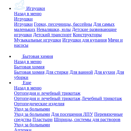
Игрушки
Назад в меню
Игрушки
Игрушки
Горки, песочницы, бассейны
Для самых
маленьких
Неваляшки, юлы
Детские развивающие
игрушки
Детский транспорт
Конструкторы
Музыкальные игрушки
Игрушки для купания
Мячи и
насосы
Бытовая химия
Назад в меню
Бытовая химия
Бытовая химия
Для стирки
Для ванной
Для кухни
Для
уборки
Еще
Назад в меню
Ортопедия и лечебный трикотаж
Ортопедия и лечебный трикотаж
Лечебный трикотаж
Ортопедические изделия
Уход за больными
Уход за больными
Для посещения ЛПУ
Перевязочные
средства
Пластыри
Шприцы, системы для растворов
Уход за больными
Аптечки