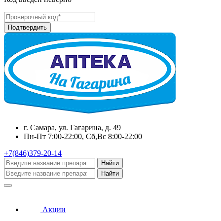
г. Самара, ул. Гагарина, д. 49
Пн-Пт 7:00-22:00, Сб,Вс 8:00-22:00
+7(846)379-20-14
Найти
Найти
Акции