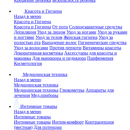
Крещение ребенка
Безопасность ребенка
Красота и Гигиена
Назад в меню
Красота и Гигиена
Красота и Гигиена
От пота
Солнцезащитные средства
Депиляция
Уход за лицом
Уход за ногами
Уход за руками
и ногтями
Уход за телом
Женская гигиена
Уход за
полостью рта
Выпадение волос
Гигиенические средства
Уход за волосами
Против перхоти
Витамины красоты
Декоративная косметика
Аксессуары для красоты и
макияжа
Для маникюра и педикюра
Парфюмерия
Косметология
Медицинская техника
Назад в меню
Медицинская техника
Медицинская техника
Глюкометры
Аппараты для
лечения
Мед.приборы
Интимные товары
Назад в меню
Интимные товары
Интимные товары
Интим-комфорт
Контрацепция
(местная)
Для потенции