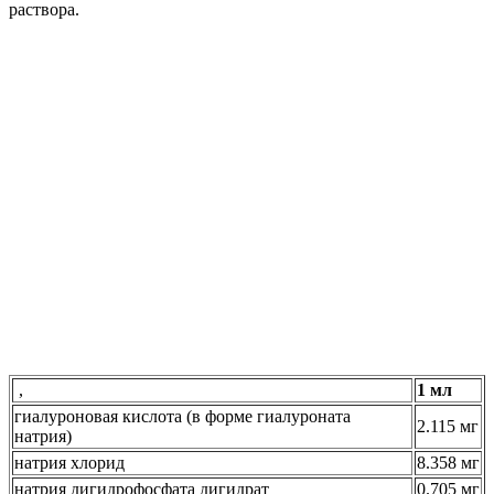
раствора.
,
1 мл
гиалуроновая кислота (в форме гиалуроната
2.115 мг
натрия)
натрия хлорид
8.358 мг
натрия дигидрофосфата дигидрат
0.705 мг