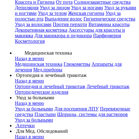
Красота и Гигиена
От пота
Солнцезащитные средства
Депиляция
Уход за лицом
Уход за ногами
Уход за руками
и ногтями
Уход за телом
Женская гигиена
Уход за
полостью рта
Выпадение волос
Гигиенические средства
Уход за волосами
Против перхоти
Витамины красоты
Декоративная косметика
Аксессуары для красоты и
макияжа
Для маникюра и педикюра
Парфюмерия
Косметология
Медицинская техника
Назад в меню
Медицинская техника
Глюкометры
Аппараты для
лечения
Мед.приборы
Ортопедия и лечебный трикотаж
Назад в меню
Ортопедия и лечебный трикотаж
Лечебный трикотаж
Ортопедические изделия
Уход за больными
Назад в меню
Уход за больными
Для посещения ЛПУ
Перевязочные
средства
Пластыри
Шприцы, системы для растворов
Уход за больными
Аптечки
Для Мед. Обследований
Назад в меню