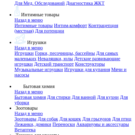
Для Мед. Обследований
Диагностика ЖКТ
Интимные товары
Назад в меню
Интимные товары
Интим-комфорт
Контрацепция
(местная)
Для потенции
Игрушки
Назад в меню
Игрушки
Горки, песочницы, бассейны
Для самых
маленьких
Неваляшки, юлы
Детские развивающие
игрушки
Детский транспорт
Конструкторы
Музыкальные игрушки
Игрушки для купания
Мячи и
насосы
Бытовая химия
Назад в меню
Бытовая химия
Для стирки
Для ванной
Для кухни
Для
уборки
Зоотовары
Назад в меню
Зоотовары
Для собак
Для кошек
Для грызунов
Для птиц
Лежанки, домики
Переноски
Аквариумы и аксессуары
Ветаптека