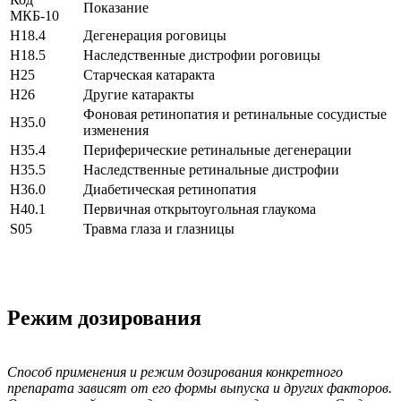
Показание
МКБ-10
H18.4
Дегенерация роговицы
H18.5
Наследственные дистрофии роговицы
H25
Старческая катаракта
H26
Другие катаракты
Фоновая ретинопатия и ретинальные сосудистые
H35.0
изменения
H35.4
Периферические ретинальные дегенерации
H35.5
Наследственные ретинальные дистрофии
H36.0
Диабетическая ретинопатия
H40.1
Первичная открытоугольная глаукома
S05
Травма глаза и глазницы
Режим дозирования
Способ применения и режим дозирования конкретного
препарата зависят от его формы выпуска и других факторов.