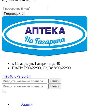
г. Самара, ул. Гагарина, д. 49
Пн-Пт 7:00-22:00, Сб,Вс 8:00-22:00
+7(846)379-20-14
Найти
Найти
Акции