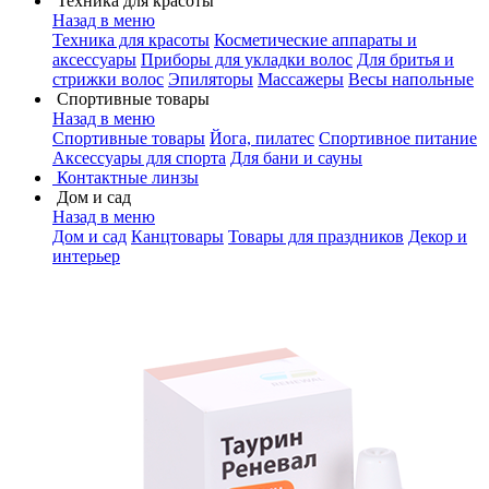
Техника для красоты
Назад в меню
Техника для красоты
Косметические аппараты и
аксессуары
Приборы для укладки волос
Для бритья и
стрижки волос
Эпиляторы
Массажеры
Весы напольные
Спортивные товары
Назад в меню
Спортивные товары
Йога, пилатес
Спортивное питание
Аксессуары для спорта
Для бани и сауны
Контактные линзы
Дом и сад
Назад в меню
Дом и сад
Канцтовары
Товары для праздников
Декор и
интерьер