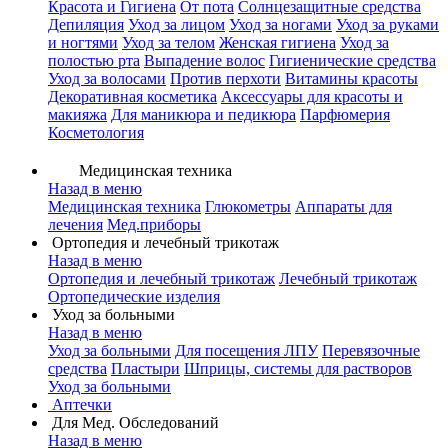
Красота и Гигиена
От пота
Солнцезащитные средства
Депиляция
Уход за лицом
Уход за ногами
Уход за руками
и ногтями
Уход за телом
Женская гигиена
Уход за
полостью рта
Выпадение волос
Гигиенические средства
Уход за волосами
Против перхоти
Витамины красоты
Декоративная косметика
Аксессуары для красоты и
макияжа
Для маникюра и педикюра
Парфюмерия
Косметология
Медицинская техника
Назад в меню
Медицинская техника
Глюкометры
Аппараты для
лечения
Мед.приборы
Ортопедия и лечебный трикотаж
Назад в меню
Ортопедия и лечебный трикотаж
Лечебный трикотаж
Ортопедические изделия
Уход за больными
Назад в меню
Уход за больными
Для посещения ЛПУ
Перевязочные
средства
Пластыри
Шприцы, системы для растворов
Уход за больными
Аптечки
Для Мед. Обследований
Назад в меню