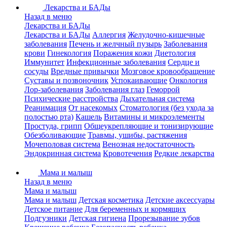
Лекарства и БАДы
Назад в меню
Лекарства и БАДы
Лекарства и БАДы
Аллергия
Желудочно-кишечные
заболевания
Печень и желчный пузырь
Заболевания
крови
Гинекология
Поражения кожи
Диетология
Иммунитет
Инфекционные заболевания
Сердце и
сосуды
Вредные привычки
Мозговое кровообращение
Суставы и позвоночник
Успокаивающие
Онкология
Лор-заболевания
Заболевания глаз
Геморрой
Психические расстройства
Дыхательная система
Реанимация
От насекомых
Стоматология (без ухода за
полостью рта)
Кашель
Витамины и микроэлементы
Простуда, грипп
Общеукрепляющие и тонизирующие
Обезболивающие
Травмы, ушибы, растяжения
Мочеполовая система
Венозная недостаточность
Эндокринная система
Кровотечения
Редкие лекарства
Мама и малыш
Назад в меню
Мама и малыш
Мама и малыш
Детская косметика
Детские аксессуары
Детское питание
Для беременных и кормящих
Подгузники
Детская гигиена
Прорезывание зубов