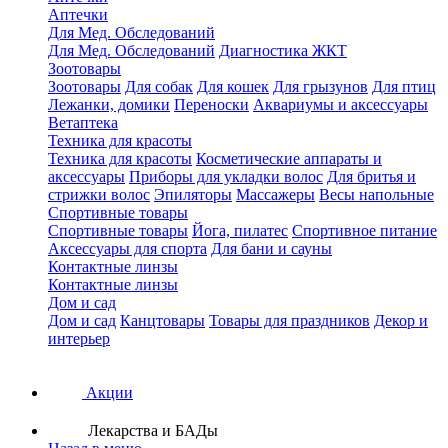
Аптечки
Для Мед. Обследований
Для Мед. Обследований
Диагностика ЖКТ
Зоотовары
Зоотовары
Для собак
Для кошек
Для грызунов
Для птиц
Лежанки, домики
Переноски
Аквариумы и аксессуары
Ветаптека
Техника для красоты
Техника для красоты
Косметические аппараты и
аксессуары
Приборы для укладки волос
Для бритья и
стрижки волос
Эпиляторы
Массажеры
Весы напольные
Спортивные товары
Спортивные товары
Йога, пилатес
Спортивное питание
Аксессуары для спорта
Для бани и сауны
Контактные линзы
Контактные линзы
Дом и сад
Дом и сад
Канцтовары
Товары для праздников
Декор и
интерьер
Акции
Лекарства и БАДы