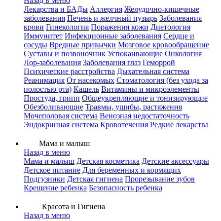
Назад в меню
Лекарства и БАДы
Аллергия
Желудочно-кишечные
заболевания
Печень и желчный пузырь
Заболевания
крови
Гинекология
Поражения кожи
Диетология
Иммунитет
Инфекционные заболевания
Сердце и
сосуды
Вредные привычки
Мозговое кровообращение
Суставы и позвоночник
Успокаивающие
Онкология
Лор-заболевания
Заболевания глаз
Геморрой
Психические расстройства
Дыхательная система
Реанимация
От насекомых
Стоматология (без ухода за
полостью рта)
Кашель
Витамины и микроэлементы
Простуда, грипп
Общеукрепляющие и тонизирующие
Обезболивающие
Травмы, ушибы, растяжения
Мочеполовая система
Венозная недостаточность
Эндокринная система
Кровотечения
Редкие лекарства
Мама и малыш
Назад в меню
Мама и малыш
Детская косметика
Детские аксессуары
Детское питание
Для беременных и кормящих
Подгузники
Детская гигиена
Прорезывание зубов
Крещение ребенка
Безопасность ребенка
Красота и Гигиена
Назад в меню