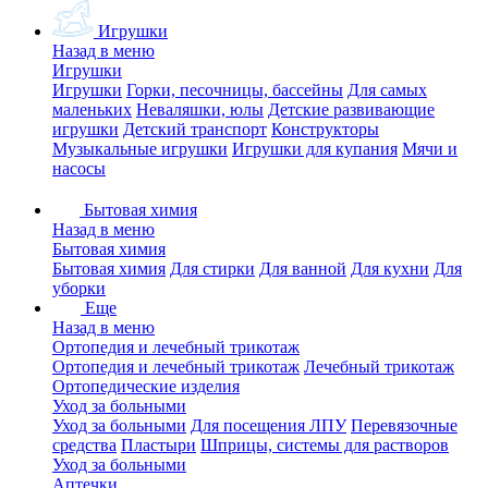
Игрушки
Назад в меню
Игрушки
Игрушки
Горки, песочницы, бассейны
Для самых
маленьких
Неваляшки, юлы
Детские развивающие
игрушки
Детский транспорт
Конструкторы
Музыкальные игрушки
Игрушки для купания
Мячи и
насосы
Бытовая химия
Назад в меню
Бытовая химия
Бытовая химия
Для стирки
Для ванной
Для кухни
Для
уборки
Еще
Назад в меню
Ортопедия и лечебный трикотаж
Ортопедия и лечебный трикотаж
Лечебный трикотаж
Ортопедические изделия
Уход за больными
Уход за больными
Для посещения ЛПУ
Перевязочные
средства
Пластыри
Шприцы, системы для растворов
Уход за больными
Аптечки