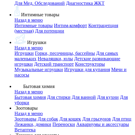
Для Мед. Обследований
Диагностика ЖКТ
Интимные товары
Назад в меню
Интимные товары
Интим-комфорт
Контрацепция
(местная)
Для потенции
Игрушки
Назад в меню
Игрушки
Горки, песочницы, бассейны
Для самых
маленьких
Неваляшки, юлы
Детские развивающие
игрушки
Детский транспорт
Конструкторы
Музыкальные игрушки
Игрушки для купания
Мячи и
насосы
Бытовая химия
Назад в меню
Бытовая химия
Для стирки
Для ванной
Для кухни
Для
уборки
Зоотовары
Назад в меню
Зоотовары
Для собак
Для кошек
Для грызунов
Для птиц
Лежанки, домики
Переноски
Аквариумы и аксессуары
Ветаптека