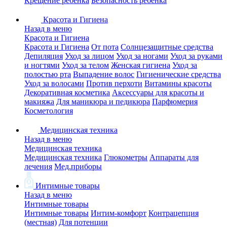
Крещение ребенка
Безопасность ребенка
Красота и Гигиена
Назад в меню
Красота и Гигиена
Красота и Гигиена
От пота
Солнцезащитные средства
Депиляция
Уход за лицом
Уход за ногами
Уход за руками
и ногтями
Уход за телом
Женская гигиена
Уход за
полостью рта
Выпадение волос
Гигиенические средства
Уход за волосами
Против перхоти
Витамины красоты
Декоративная косметика
Аксессуары для красоты и
макияжа
Для маникюра и педикюра
Парфюмерия
Косметология
Медицинская техника
Назад в меню
Медицинская техника
Медицинская техника
Глюкометры
Аппараты для
лечения
Мед.приборы
Интимные товары
Назад в меню
Интимные товары
Интимные товары
Интим-комфорт
Контрацепция
(местная)
Для потенции