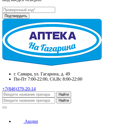
г. Самара, ул. Гагарина, д. 49
Пн-Пт 7:00-22:00, Сб,Вс 8:00-22:00
+7(846)379-20-14
Найти
Найти
Акции