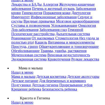
Назад в меню
Лекарства и БАДы
Аллергия
Желудочно-кишечные
заболевания
Печень и желчный пузырь
Заболевания
крови
Гинекология
Поражения кожи
Диетология
Иммунитет
Инфекционные заболевания
Сердце и
сосуды
Вредные привычки
Мозговое кровообращение
Суставы и позвоночник
Успокаивающие
Онкология
Лор-заболевания
Заболевания глаз
Геморрой
Психические расстройства
Дыхательная система
Реанимация
От насекомых
Стоматология (без ухода за
полостью рта)
Кашель
Витамины и микроэлементы
Простуда, грипп
Общеукрепляющие и тонизирующие
Обезболивающие
Травмы, ушибы, растяжения
Мочеполовая система
Венозная недостаточность
Эндокринная система
Кровотечения
Редкие лекарства
Мама и малыш
Назад в меню
Мама и малыш
Детская косметика
Детские аксессуары
Детское питание
Для беременных и кормящих
Подгузники
Детская гигиена
Прорезывание зубов
Крещение ребенка
Безопасность ребенка
Красота и Гигиена
Назад в меню