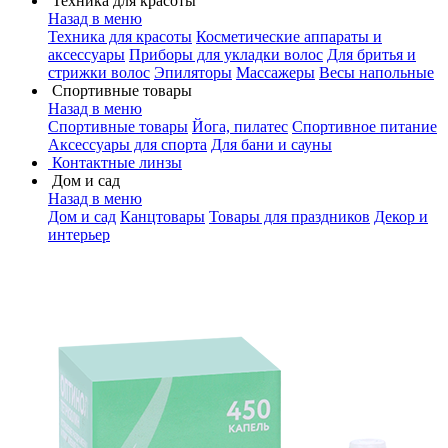
Техника для красоты
Назад в меню
Техника для красоты
Косметические аппараты и
аксессуары
Приборы для укладки волос
Для бритья и
стрижки волос
Эпиляторы
Массажеры
Весы напольные
Спортивные товары
Назад в меню
Спортивные товары
Йога, пилатес
Спортивное питание
Аксессуары для спорта
Для бани и сауны
Контактные линзы
Дом и сад
Назад в меню
Дом и сад
Канцтовары
Товары для праздников
Декор и
интерьер