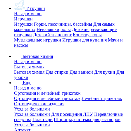
Игрушки
Назад в меню
Игрушки
Игрушки
Горки, песочницы, бассейны
Для самых
маленьких
Неваляшки, юлы
Детские развивающие
игрушки
Детский транспорт
Конструкторы
Музыкальные игрушки
Игрушки для купания
Мячи и
насосы
Бытовая химия
Назад в меню
Бытовая химия
Бытовая химия
Для стирки
Для ванной
Для кухни
Для
уборки
Еще
Назад в меню
Ортопедия и лечебный трикотаж
Ортопедия и лечебный трикотаж
Лечебный трикотаж
Ортопедические изделия
Уход за больными
Уход за больными
Для посещения ЛПУ
Перевязочные
средства
Пластыри
Шприцы, системы для растворов
Уход за больными
Аптечки