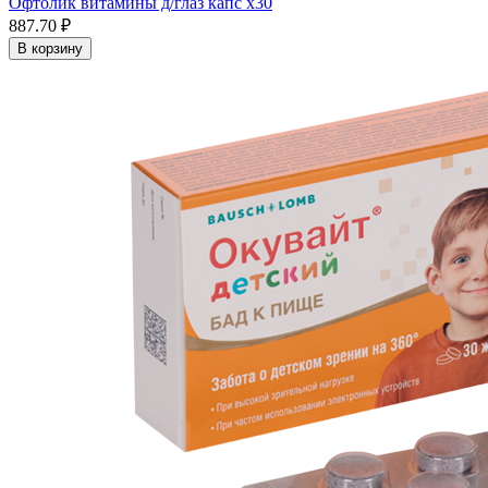
Офтолик витамины д/глаз капс x30
887.70 ₽
В корзину