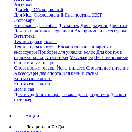
Аптечки
Для Мед. Обследований
Для Мед. Обследований
Диагностика ЖКТ
Зоотовары
Зоотовары
Для собак
Для кошек
Для грызунов
Для птиц
Лежанки, домики
Переноски
Аквариумы и аксессуары
Ветаптека
Техника для красоты
Техника для красоты
Косметические аппараты и
аксессуары
Приборы для укладки волос
Для бритья и
стрижки волос
Эпиляторы
Массажеры
Весы напольные
Спортивные товары
Спортивные товары
Йога, пилатес
Спортивное питание
Аксессуары для спорта
Для бани и сауны
Контактные линзы
Контактные линзы
Дом и сад
Дом и сад
Канцтовары
Товары для праздников
Декор и
интерьер
Акции
Лекарства и БАДы