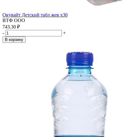
Окувайт Детский табл жев x30
ВТФ ООО
743.30 ₽
-
+
В корзину