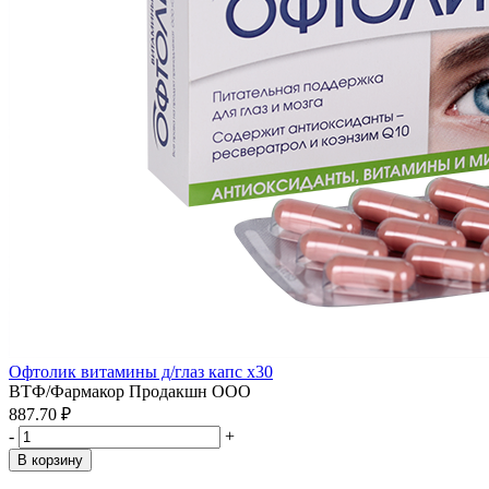
Офтолик витамины д/глаз капс x30
ВТФ/Фармакор Продакшн ООО
887.70 ₽
-
+
В корзину