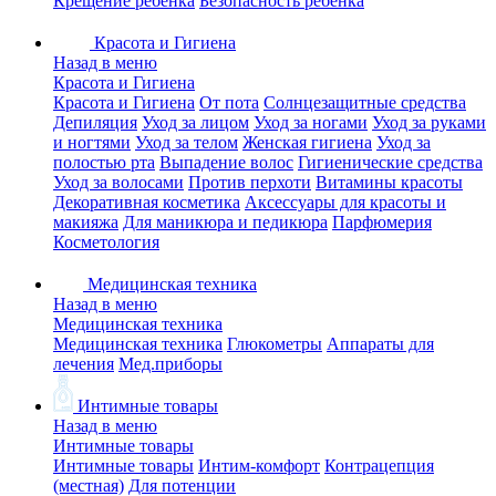
Крещение ребенка
Безопасность ребенка
Красота и Гигиена
Назад в меню
Красота и Гигиена
Красота и Гигиена
От пота
Солнцезащитные средства
Депиляция
Уход за лицом
Уход за ногами
Уход за руками
и ногтями
Уход за телом
Женская гигиена
Уход за
полостью рта
Выпадение волос
Гигиенические средства
Уход за волосами
Против перхоти
Витамины красоты
Декоративная косметика
Аксессуары для красоты и
макияжа
Для маникюра и педикюра
Парфюмерия
Косметология
Медицинская техника
Назад в меню
Медицинская техника
Медицинская техника
Глюкометры
Аппараты для
лечения
Мед.приборы
Интимные товары
Назад в меню
Интимные товары
Интимные товары
Интим-комфорт
Контрацепция
(местная)
Для потенции