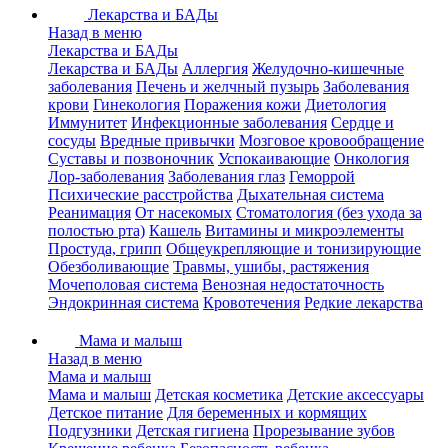
Лекарства и БАДы
Назад в меню
Лекарства и БАДы
Лекарства и БАДы
Аллергия
Желудочно-кишечные
заболевания
Печень и желчный пузырь
Заболевания
крови
Гинекология
Поражения кожи
Диетология
Иммунитет
Инфекционные заболевания
Сердце и
сосуды
Вредные привычки
Мозговое кровообращение
Суставы и позвоночник
Успокаивающие
Онкология
Лор-заболевания
Заболевания глаз
Геморрой
Психические расстройства
Дыхательная система
Реанимация
От насекомых
Стоматология (без ухода за
полостью рта)
Кашель
Витамины и микроэлементы
Простуда, грипп
Общеукрепляющие и тонизирующие
Обезболивающие
Травмы, ушибы, растяжения
Мочеполовая система
Венозная недостаточность
Эндокринная система
Кровотечения
Редкие лекарства
Мама и малыш
Назад в меню
Мама и малыш
Мама и малыш
Детская косметика
Детские аксессуары
Детское питание
Для беременных и кормящих
Подгузники
Детская гигиена
Прорезывание зубов