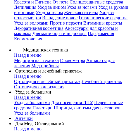
Красота и Гигиена
От пота
Солнцезащитные средства
Депиляция
Уход за лицом
Уход за ногами
Уход за руками
и ногтями
Уход за телом
Женская гигиена
Уход за
полостью рта
Выпадение волос
Гигиенические средства
Уход за волосами
Против перхоти
Витамины красоты
Декоративная косметика
Аксессуары для красоты и
макияжа
Для маникюра и педикюра
Парфюмерия
Косметология
Медицинская техника
Назад в меню
Медицинская техника
Глюкометры
Аппараты для
лечения
Мед.приборы
Ортопедия и лечебный трикотаж
Назад в меню
Ортопедия и лечебный трикотаж
Лечебный трикотаж
Ортопедические изделия
Уход за больными
Назад в меню
Уход за больными
Для посещения ЛПУ
Перевязочные
средства
Пластыри
Шприцы, системы для растворов
Уход за больными
Аптечки
Для Мед. Обследований
Назад в меню