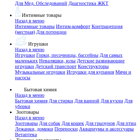
Для Мед. Обследований
Диагностика ЖКТ
Интимные товары
Назад в меню
Интимные товары
Интим-комфорт
Контрацепция
(местная)
Для потенции
Игрушки
Назад в меню
Игрушки
Горки, песочницы, бассейны
Для самых
маленьких
Неваляшки, юлы
Детские развивающие
игрушки
Детский транспорт
Конструкторы
Музыкальные игрушки
Игрушки для купания
Мячи и
насосы
Бытовая химия
Назад в меню
Бытовая химия
Для стирки
Для ванной
Для кухни
Для
уборки
Зоотовары
Назад в меню
Зоотовары
Для собак
Для кошек
Для грызунов
Для птиц
Лежанки, домики
Переноски
Аквариумы и аксессуары
Ветаптека