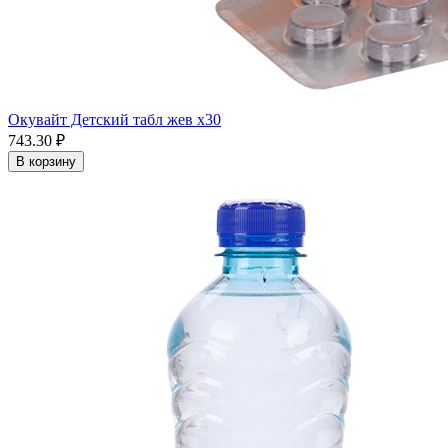
Окувайт Детский табл жев x30
743.30 ₽
В корзину