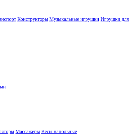
анспорт
Конструкторы
Музыкальные игрушки
Игрушки для
ыми
ляторы
Массажеры
Весы напольные