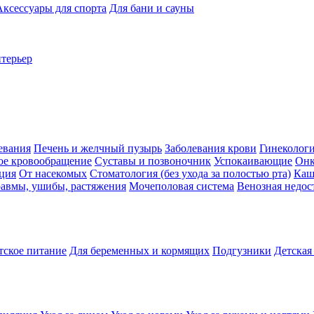
Аксессуары для спорта
Для бани и сауны
нтерьер
евания
Печень и желчный пузырь
Заболевания крови
Гинеколог
ое кровообращение
Суставы и позвоночник
Успокаивающие
Онк
ция
От насекомых
Стоматология (без ухода за полостью рта)
Каш
авмы, ушибы, растяжения
Мочеполовая система
Венозная недос
тское питание
Для беременных и кормящих
Подгузники
Детская