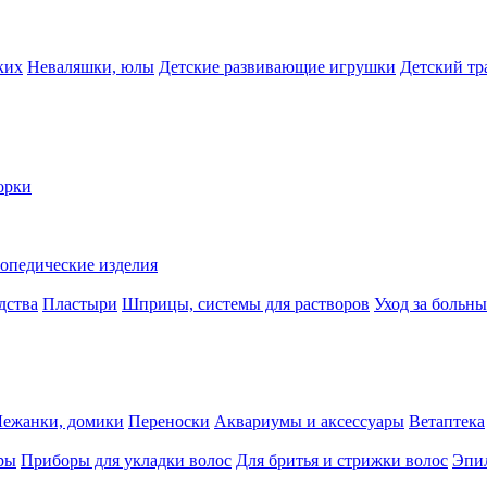
ких
Неваляшки, юлы
Детские развивающие игрушки
Детский тр
орки
опедические изделия
дства
Пластыри
Шприцы, системы для растворов
Уход за больн
Лежанки, домики
Переноски
Аквариумы и аксессуары
Ветаптека
ры
Приборы для укладки волос
Для бритья и стрижки волос
Эпи