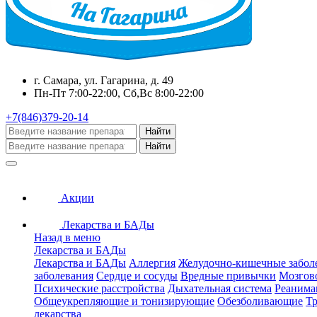
г. Самара, ул. Гагарина, д. 49
Пн-Пт 7:00-22:00, Сб,Вс 8:00-22:00
+7(846)379-20-14
Найти
Найти
Акции
Лекарства и БАДы
Назад в меню
Лекарства и БАДы
Лекарства и БАДы
Аллергия
Желудочно-кишечные забол
заболевания
Сердце и сосуды
Вредные привычки
Мозгов
Психические расстройства
Дыхательная система
Реанима
Общеукрепляющие и тонизирующие
Обезболивающие
Тр
лекарства