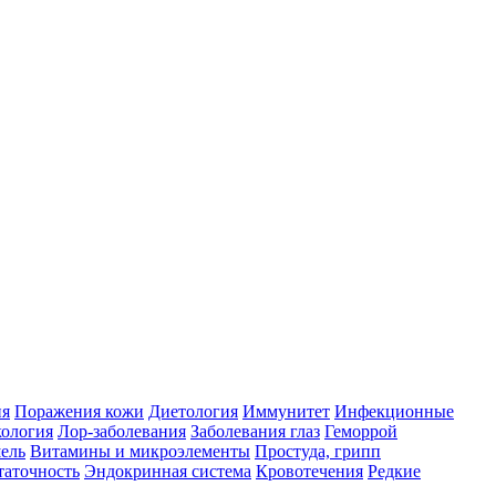
ия
Поражения кожи
Диетология
Иммунитет
Инфекционные
ология
Лор-заболевания
Заболевания глаз
Геморрой
ель
Витамины и микроэлементы
Простуда, грипп
таточность
Эндокринная система
Кровотечения
Редкие