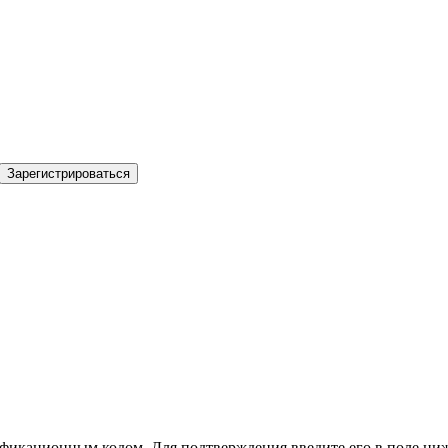
Зарегистрироваться
фикационным кодом. Для подтверждения введите его в поле ниж