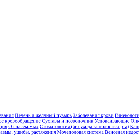
евания
Печень и желчный пузырь
Заболевания крови
Гинеколог
ое кровообращение
Суставы и позвоночник
Успокаивающие
Онк
ция
От насекомых
Стоматология (без ухода за полостью рта)
Каш
авмы, ушибы, растяжения
Мочеполовая система
Венозная недос