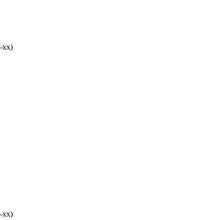
-хх)
-хх)