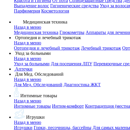
Красота и Гигиена
От пота
Солнцезащитные средства
Де
Выпадение волос
Гигиенические средства
Уход за волоса
Парфюмерия
Косметология
Медицинская техника
Назад в меню
Медицинская техника
Глюкометры
Аппараты для лечени
Ортопедия и лечебный трикотаж
Назад в меню
Ортопедия и лечебный трикотаж
Лечебный трикотаж
Орт
Уход за больными
Назад в меню
Уход за больными
Для посещения ЛПУ
Перевязочные сре
Аптечки
Для Мед. Обследований
Назад в меню
Для Мед. Обследований
Диагностика ЖКТ
Интимные товары
Назад в меню
Интимные товары
Интим-комфорт
Контрацепция (местна
Игрушки
Назад в меню
Игрушки
Горки, песочницы, бассейны
Для самых малень