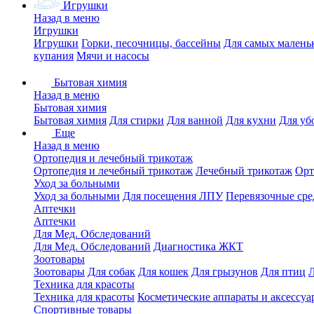
Игрушки
Назад в меню
Игрушки
Игрушки
Горки, песочницы, бассейны
Для самых малень
купания
Мячи и насосы
Бытовая химия
Назад в меню
Бытовая химия
Бытовая химия
Для стирки
Для ванной
Для кухни
Для уб
Еще
Назад в меню
Ортопедия и лечебный трикотаж
Ортопедия и лечебный трикотаж
Лечебный трикотаж
Орт
Уход за больными
Уход за больными
Для посещения ЛПУ
Перевязочные сре
Аптечки
Аптечки
Для Мед. Обследований
Для Мед. Обследований
Диагностика ЖКТ
Зоотовары
Зоотовары
Для собак
Для кошек
Для грызунов
Для птиц
Техника для красоты
Техника для красоты
Косметические аппараты и аксессуа
Спортивные товары