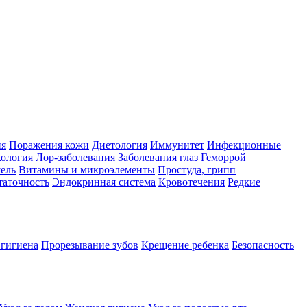
ия
Поражения кожи
Диетология
Иммунитет
Инфекционные
ология
Лор-заболевания
Заболевания глаз
Геморрой
ель
Витамины и микроэлементы
Простуда, грипп
таточность
Эндокринная система
Кровотечения
Редкие
 гигиена
Прорезывание зубов
Крещение ребенка
Безопасность