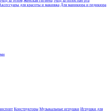
Уход за телом
Женская гигиена
Уход за полостью рта
Аксессуары для красоты и макияжа
Для маникюра и педикюра
ыми
анспорт
Конструкторы
Музыкальные игрушки
Игрушки для