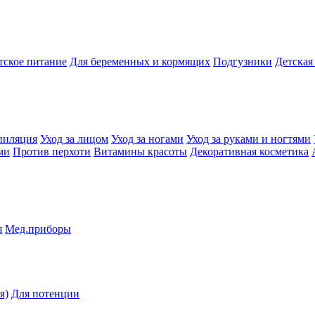
тское питание
Для беременных и кормящих
Подгузники
Детская
пиляция
Уход за лицом
Уход за ногами
Уход за руками и ногтями
ми
Против перхоти
Витамины красоты
Декоративная косметика
я
Мед.приборы
я)
Для потенции