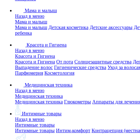
Мама и малыш
Назад в меню
Мама и малыш
Мама и малыш
Детская косметика
Детские аксессуары
Де
ребенка
Красота и Гигиена
Назад в меню
Красота и Гигиена
Красота и Гигиена
От пота
Солнцезащитные средства
Де
Выпадение волос
Гигиенические средства
Уход за волоса
Парфюмерия
Косметология
Медицинская техника
Назад в меню
Медицинская техника
Медицинская техника
Глюкометры
Аппараты для лечени
Интимные товары
Назад в меню
Интимные товары
Интимные товары
Интим-комфорт
Контрацепция (местна