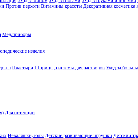
пиляция
Уход за лицом
Уход за ногами
Уход за руками и ногтями
ми
Против перхоти
Витамины красоты
Декоративная косметика
я
Мед.приборы
опедические изделия
дства
Пластыри
Шприцы, системы для растворов
Уход за больн
я)
Для потенции
ких
Неваляшки, юлы
Детские развивающие игрушки
Детский тр