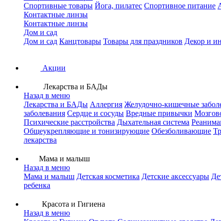
Спортивные товары
Йога, пилатес
Спортивное питание
Контактные линзы
Контактные линзы
Дом и сад
Дом и сад
Канцтовары
Товары для праздников
Декор и и
Акции
Лекарства и БАДы
Назад в меню
Лекарства и БАДы
Аллергия
Желудочно-кишечные забол
заболевания
Сердце и сосуды
Вредные привычки
Мозгов
Психические расстройства
Дыхательная система
Реанима
Общеукрепляющие и тонизирующие
Обезболивающие
Тр
лекарства
Мама и малыш
Назад в меню
Мама и малыш
Детская косметика
Детские аксессуары
Де
ребенка
Красота и Гигиена
Назад в меню