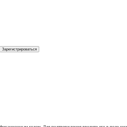
Зарегистрироваться
фикационным кодом. Для подтверждения введите его в поле ниж