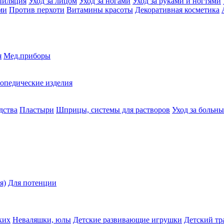
пиляция
Уход за лицом
Уход за ногами
Уход за руками и ногтями
ми
Против перхоти
Витамины красоты
Декоративная косметика
я
Мед.приборы
опедические изделия
дства
Пластыри
Шприцы, системы для растворов
Уход за больн
я)
Для потенции
ких
Неваляшки, юлы
Детские развивающие игрушки
Детский тр