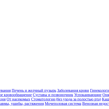
евания
Печень и желчный пузырь
Заболевания крови
Гинеколог
ое кровообращение
Суставы и позвоночник
Успокаивающие
Онк
ция
От насекомых
Стоматология (без ухода за полостью рта)
Каш
авмы, ушибы, растяжения
Мочеполовая система
Венозная недос