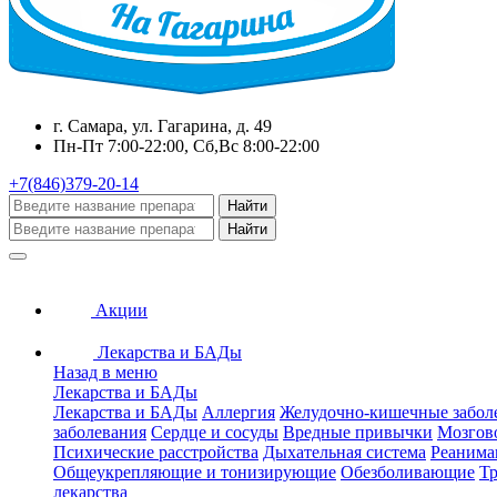
г. Самара, ул. Гагарина, д. 49
Пн-Пт 7:00-22:00, Сб,Вс 8:00-22:00
+7(846)379-20-14
Найти
Найти
Акции
Лекарства и БАДы
Назад в меню
Лекарства и БАДы
Лекарства и БАДы
Аллергия
Желудочно-кишечные забол
заболевания
Сердце и сосуды
Вредные привычки
Мозгов
Психические расстройства
Дыхательная система
Реанима
Общеукрепляющие и тонизирующие
Обезболивающие
Тр
лекарства