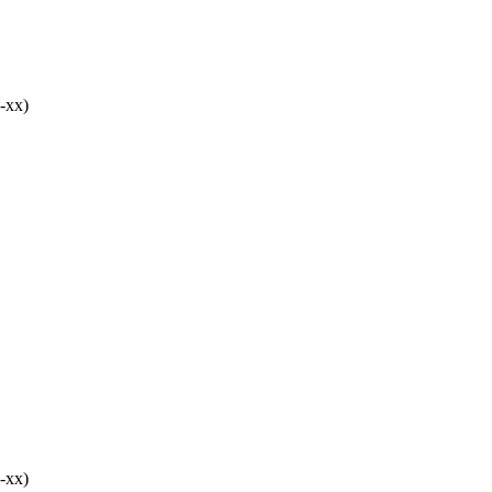
-хх)
-хх)