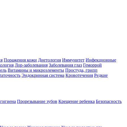
ия
Поражения кожи
Диетология
Иммунитет
Инфекционные
ология
Лор-заболевания
Заболевания глаз
Геморрой
ель
Витамины и микроэлементы
Простуда, грипп
таточность
Эндокринная система
Кровотечения
Редкие
 гигиена
Прорезывание зубов
Крещение ребенка
Безопасность