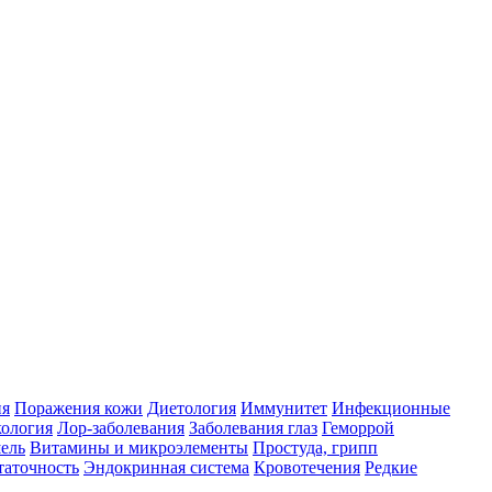
ия
Поражения кожи
Диетология
Иммунитет
Инфекционные
ология
Лор-заболевания
Заболевания глаз
Геморрой
ель
Витамины и микроэлементы
Простуда, грипп
таточность
Эндокринная система
Кровотечения
Редкие