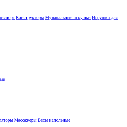
анспорт
Конструкторы
Музыкальные игрушки
Игрушки для
ыми
ляторы
Массажеры
Весы напольные