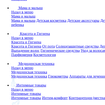
Мама и малыш
Назад в меню
Мама и малыш
Мама и малыш
Детская косметика
Детские аксессуары
Де
ребенка
Красота и Гигиена
Назад в меню
Красота и Гигиена
Красота и Гигиена
От пота
Солнцезащитные средства
Де
Выпадение волос
Гигиенические средства
Уход за волоса
Парфюмерия
Косметология
Медицинская техника
Назад в меню
Медицинская техника
Медицинская техника
Глюкометры
Аппараты для лечени
Интимные товары
Назад в меню
Интимные товары
Интимные товары
Интим-комфорт
Контрацепция (местна