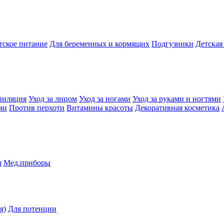
тское питание
Для беременных и кормящих
Подгузники
Детская
пиляция
Уход за лицом
Уход за ногами
Уход за руками и ногтями
ми
Против перхоти
Витамины красоты
Декоративная косметика
я
Мед.приборы
я)
Для потенции