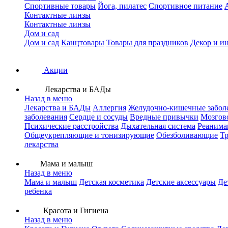
Спортивные товары
Йога, пилатес
Спортивное питание
Контактные линзы
Контактные линзы
Дом и сад
Дом и сад
Канцтовары
Товары для праздников
Декор и и
Акции
Лекарства и БАДы
Назад в меню
Лекарства и БАДы
Аллергия
Желудочно-кишечные забол
заболевания
Сердце и сосуды
Вредные привычки
Мозгов
Психические расстройства
Дыхательная система
Реанима
Общеукрепляющие и тонизирующие
Обезболивающие
Тр
лекарства
Мама и малыш
Назад в меню
Мама и малыш
Детская косметика
Детские аксессуары
Де
ребенка
Красота и Гигиена
Назад в меню