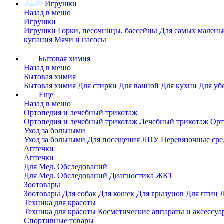
Игрушки
Назад в меню
Игрушки
Игрушки
Горки, песочницы, бассейны
Для самых малень
купания
Мячи и насосы
Бытовая химия
Назад в меню
Бытовая химия
Бытовая химия
Для стирки
Для ванной
Для кухни
Для уб
Еще
Назад в меню
Ортопедия и лечебный трикотаж
Ортопедия и лечебный трикотаж
Лечебный трикотаж
Орт
Уход за больными
Уход за больными
Для посещения ЛПУ
Перевязочные сре
Аптечки
Аптечки
Для Мед. Обследований
Для Мед. Обследований
Диагностика ЖКТ
Зоотовары
Зоотовары
Для собак
Для кошек
Для грызунов
Для птиц
Техника для красоты
Техника для красоты
Косметические аппараты и аксессуа
Спортивные товары