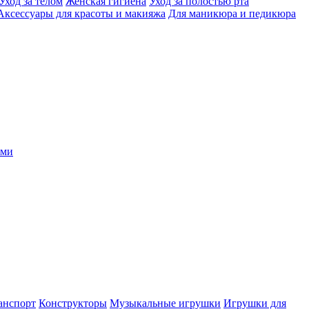
Уход за телом
Женская гигиена
Уход за полостью рта
Аксессуары для красоты и макияжа
Для маникюра и педикюра
ыми
анспорт
Конструкторы
Музыкальные игрушки
Игрушки для