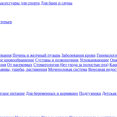
Аксессуары для спорта
Для бани и сауны
нтерьер
евания
Печень и желчный пузырь
Заболевания крови
Гинеколог
ое кровообращение
Суставы и позвоночник
Успокаивающие
Онк
ция
От насекомых
Стоматология (без ухода за полостью рта)
Каш
авмы, ушибы, растяжения
Мочеполовая система
Венозная недос
тское питание
Для беременных и кормящих
Подгузники
Детская