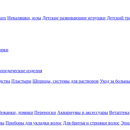
ких
Неваляшки, юлы
Детские развивающие игрушки
Детский тр
орки
опедические изделия
дства
Пластыри
Шприцы, системы для растворов
Уход за больн
Лежанки, домики
Переноски
Аквариумы и аксессуары
Ветаптека
ры
Приборы для укладки волос
Для бритья и стрижки волос
Эпи