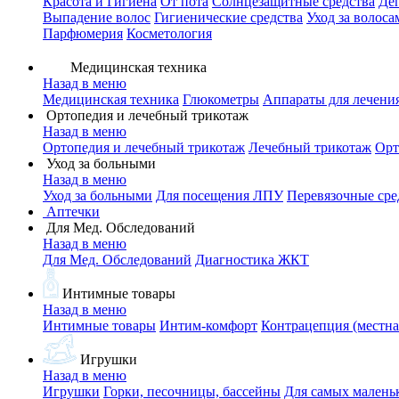
Красота и Гигиена
От пота
Солнцезащитные средства
Де
Выпадение волос
Гигиенические средства
Уход за волоса
Парфюмерия
Косметология
Медицинская техника
Назад в меню
Медицинская техника
Глюкометры
Аппараты для лечени
Ортопедия и лечебный трикотаж
Назад в меню
Ортопедия и лечебный трикотаж
Лечебный трикотаж
Орт
Уход за больными
Назад в меню
Уход за больными
Для посещения ЛПУ
Перевязочные сре
Аптечки
Для Мед. Обследований
Назад в меню
Для Мед. Обследований
Диагностика ЖКТ
Интимные товары
Назад в меню
Интимные товары
Интим-комфорт
Контрацепция (местна
Игрушки
Назад в меню
Игрушки
Горки, песочницы, бассейны
Для самых малень