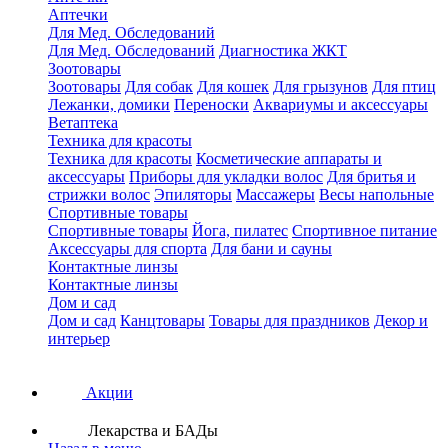
Аптечки
Для Мед. Обследований
Для Мед. Обследований
Диагностика ЖКТ
Зоотовары
Зоотовары
Для собак
Для кошек
Для грызунов
Для птиц
Лежанки, домики
Переноски
Аквариумы и аксессуары
Ветаптека
Техника для красоты
Техника для красоты
Косметические аппараты и
аксессуары
Приборы для укладки волос
Для бритья и
стрижки волос
Эпиляторы
Массажеры
Весы напольные
Спортивные товары
Спортивные товары
Йога, пилатес
Спортивное питание
Аксессуары для спорта
Для бани и сауны
Контактные линзы
Контактные линзы
Дом и сад
Дом и сад
Канцтовары
Товары для праздников
Декор и
интерьер
Акции
Лекарства и БАДы