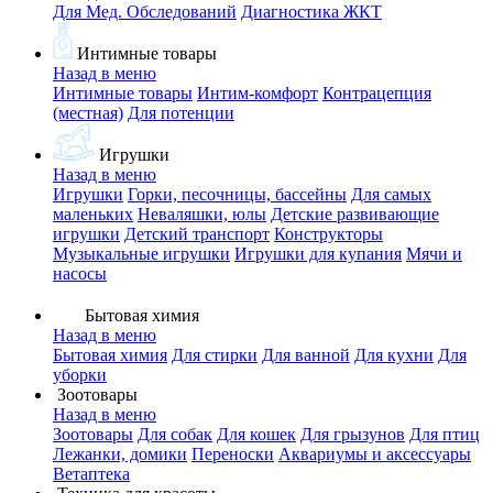
Для Мед. Обследований
Диагностика ЖКТ
Интимные товары
Назад в меню
Интимные товары
Интим-комфорт
Контрацепция
(местная)
Для потенции
Игрушки
Назад в меню
Игрушки
Горки, песочницы, бассейны
Для самых
маленьких
Неваляшки, юлы
Детские развивающие
игрушки
Детский транспорт
Конструкторы
Музыкальные игрушки
Игрушки для купания
Мячи и
насосы
Бытовая химия
Назад в меню
Бытовая химия
Для стирки
Для ванной
Для кухни
Для
уборки
Зоотовары
Назад в меню
Зоотовары
Для собак
Для кошек
Для грызунов
Для птиц
Лежанки, домики
Переноски
Аквариумы и аксессуары
Ветаптека