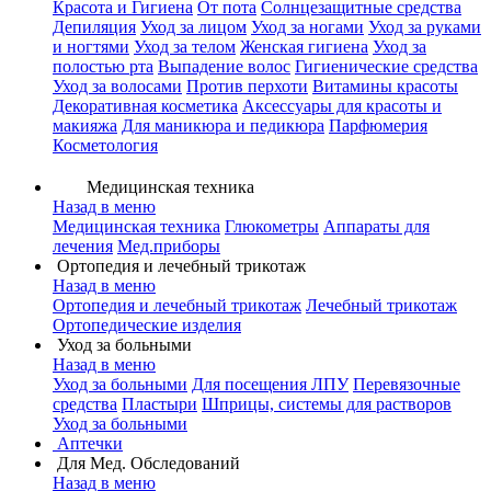
Красота и Гигиена
От пота
Солнцезащитные средства
Депиляция
Уход за лицом
Уход за ногами
Уход за руками
и ногтями
Уход за телом
Женская гигиена
Уход за
полостью рта
Выпадение волос
Гигиенические средства
Уход за волосами
Против перхоти
Витамины красоты
Декоративная косметика
Аксессуары для красоты и
макияжа
Для маникюра и педикюра
Парфюмерия
Косметология
Медицинская техника
Назад в меню
Медицинская техника
Глюкометры
Аппараты для
лечения
Мед.приборы
Ортопедия и лечебный трикотаж
Назад в меню
Ортопедия и лечебный трикотаж
Лечебный трикотаж
Ортопедические изделия
Уход за больными
Назад в меню
Уход за больными
Для посещения ЛПУ
Перевязочные
средства
Пластыри
Шприцы, системы для растворов
Уход за больными
Аптечки
Для Мед. Обследований
Назад в меню