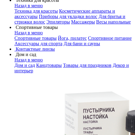
Техника для красоты
Назад в меню
Техника для красоты
Косметические аппараты и
аксессуары
Приборы для укладки волос
Для бритья и
стрижки волос
Эпиляторы
Массажеры
Весы напольные
Спортивные товары
Назад в меню
Спортивные товары
Йога, пилатес
Спортивное питание
Аксессуары для спорта
Для бани и сауны
Контактные линзы
Дом и сад
Назад в меню
Дом и сад
Канцтовары
Товары для праздников
Декор и
интерьер