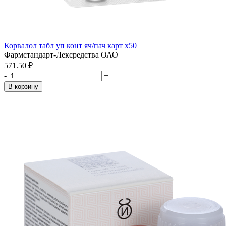
Корвалол табл уп конт яч/пач карт x50
Фармстандарт-Лексредства ОАО
571.50 ₽
-
+
В корзину