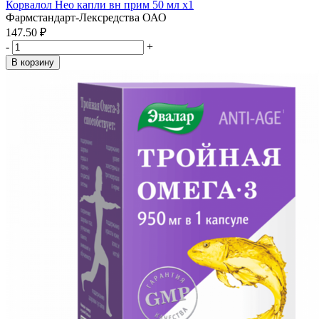
Корвалол Нео капли вн прим 50 мл x1
Фармстандарт-Лексредства ОАО
147.50 ₽
-
+
В корзину