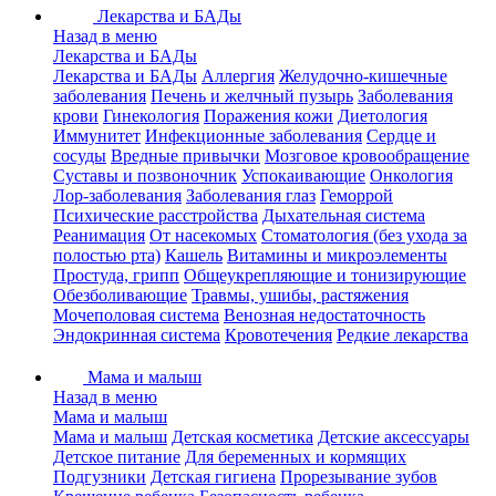
Лекарства и БАДы
Назад в меню
Лекарства и БАДы
Лекарства и БАДы
Аллергия
Желудочно-кишечные
заболевания
Печень и желчный пузырь
Заболевания
крови
Гинекология
Поражения кожи
Диетология
Иммунитет
Инфекционные заболевания
Сердце и
сосуды
Вредные привычки
Мозговое кровообращение
Суставы и позвоночник
Успокаивающие
Онкология
Лор-заболевания
Заболевания глаз
Геморрой
Психические расстройства
Дыхательная система
Реанимация
От насекомых
Стоматология (без ухода за
полостью рта)
Кашель
Витамины и микроэлементы
Простуда, грипп
Общеукрепляющие и тонизирующие
Обезболивающие
Травмы, ушибы, растяжения
Мочеполовая система
Венозная недостаточность
Эндокринная система
Кровотечения
Редкие лекарства
Мама и малыш
Назад в меню
Мама и малыш
Мама и малыш
Детская косметика
Детские аксессуары
Детское питание
Для беременных и кормящих
Подгузники
Детская гигиена
Прорезывание зубов