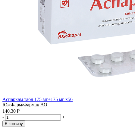
Аспаркам табл 175 мг+175 мг x56
ЮжФарм/Фармак АО
140.30 ₽
-
+
В корзину