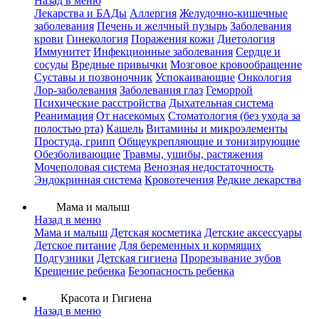
Назад в меню
Лекарства и БАДы
Аллергия
Желудочно-кишечные
заболевания
Печень и желчный пузырь
Заболевания
крови
Гинекология
Поражения кожи
Диетология
Иммунитет
Инфекционные заболевания
Сердце и
сосуды
Вредные привычки
Мозговое кровообращение
Суставы и позвоночник
Успокаивающие
Онкология
Лор-заболевания
Заболевания глаз
Геморрой
Психические расстройства
Дыхательная система
Реанимация
От насекомых
Стоматология (без ухода за
полостью рта)
Кашель
Витамины и микроэлементы
Простуда, грипп
Общеукрепляющие и тонизирующие
Обезболивающие
Травмы, ушибы, растяжения
Мочеполовая система
Венозная недостаточность
Эндокринная система
Кровотечения
Редкие лекарства
Мама и малыш
Назад в меню
Мама и малыш
Детская косметика
Детские аксессуары
Детское питание
Для беременных и кормящих
Подгузники
Детская гигиена
Прорезывание зубов
Крещение ребенка
Безопасность ребенка
Красота и Гигиена
Назад в меню