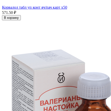
Корвалол табл уп конт яч/пач карт x50
571.50 ₽
В корзину