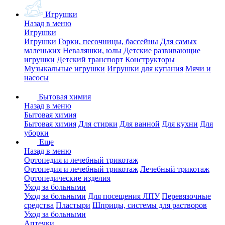
Игрушки
Назад в меню
Игрушки
Игрушки
Горки, песочницы, бассейны
Для самых
маленьких
Неваляшки, юлы
Детские развивающие
игрушки
Детский транспорт
Конструкторы
Музыкальные игрушки
Игрушки для купания
Мячи и
насосы
Бытовая химия
Назад в меню
Бытовая химия
Бытовая химия
Для стирки
Для ванной
Для кухни
Для
уборки
Еще
Назад в меню
Ортопедия и лечебный трикотаж
Ортопедия и лечебный трикотаж
Лечебный трикотаж
Ортопедические изделия
Уход за больными
Уход за больными
Для посещения ЛПУ
Перевязочные
средства
Пластыри
Шприцы, системы для растворов
Уход за больными
Аптечки