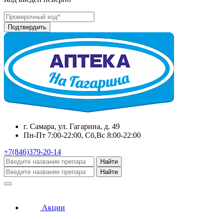
г. Самара, ул. Гагарина, д. 49
Пн-Пт 7:00-22:00, Сб,Вс 8:00-22:00
+7(846)379-20-14
Найти
Найти
Акции