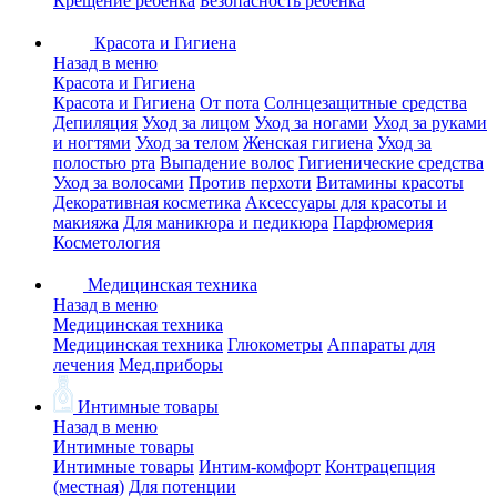
Крещение ребенка
Безопасность ребенка
Красота и Гигиена
Назад в меню
Красота и Гигиена
Красота и Гигиена
От пота
Солнцезащитные средства
Депиляция
Уход за лицом
Уход за ногами
Уход за руками
и ногтями
Уход за телом
Женская гигиена
Уход за
полостью рта
Выпадение волос
Гигиенические средства
Уход за волосами
Против перхоти
Витамины красоты
Декоративная косметика
Аксессуары для красоты и
макияжа
Для маникюра и педикюра
Парфюмерия
Косметология
Медицинская техника
Назад в меню
Медицинская техника
Медицинская техника
Глюкометры
Аппараты для
лечения
Мед.приборы
Интимные товары
Назад в меню
Интимные товары
Интимные товары
Интим-комфорт
Контрацепция
(местная)
Для потенции